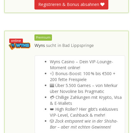
Registrieren & Bonus absahnen
Premium
online
Wyns
sucht in
Bad Lippspringe
Wyns Casino – Dein VIP-Lounge-
Moment online!
💨 Bonus-Boost: 100 % bis €500 +
200 fette Freispiele
🎰 Über 5.500 Games – von Merkur
über Novoline bis Pragmatic
💳 Chillige Zahlungen mit Krypto, Visa
& E-Wallets
👑 High Roller? Hier gibt’s exklusives
VIP-Level, Cashback & mehr!
🎲
Zock entspannt wie in der Shisha-
Bar – aber mit echten Gewinnen!