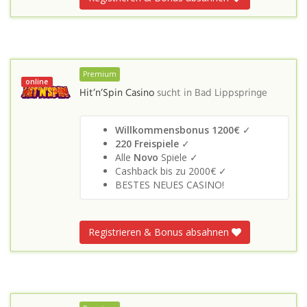
Premium
online
Hit’n’Spin Casino
sucht in
Bad Lippspringe
Willkommensbonus 1200€
✓
220 Freispiele
✓
Alle
Novo
Spiele ✓
Cashback bis zu 2000€ ✓
BESTES NEUES CASINO!
Registrieren & Bonus absahnen