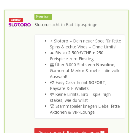
Premium
online
Slotoro
sucht in
Bad Lippspringe
⭐ Slotoro – Dein neuer Spot für fette
Spins & echte Vibes – Ohne Limits!
🔥 Bis zu
2.500 €/CHF + 250
Freispiele zum Einstieg
🎰 Über 5.000 Slots von
Novoline
,
Gamomat Merkur & mehr – die volle
Auswahl!
💳 Easy Cash-In mit
SOFORT
,
Paysafe & E-Wallets
💸 Keine Limits, Bro – spiel high
stakes, wie du willst
🏆 Stammspieler kriegen Liebe: fette
Aktionen & VIP-Lounge
Registrieren & Bonus absahnen