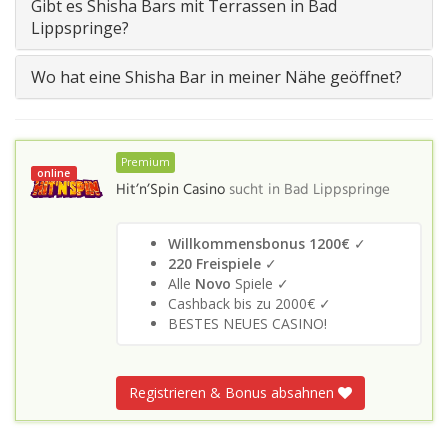
Gibt es Shisha Bars mit Terrassen in Bad
Lippspringe?
Wo hat eine Shisha Bar in meiner Nähe geöffnet?
Premium
online
Hit’n’Spin Casino
sucht in
Bad Lippspringe
Willkommensbonus 1200€
✓
220 Freispiele
✓
Alle
Novo
Spiele ✓
Cashback bis zu 2000€ ✓
BESTES NEUES CASINO!
Registrieren & Bonus absahnen