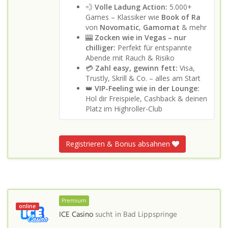
💨
Volle Ladung Action:
5.000+
Games – Klassiker wie
Book of Ra
von
Novomatic
,
Gamomat
& mehr
🎰
Zocken wie in Vegas – nur
chilliger:
Perfekt für entspannte
Abende mit Rauch & Risiko
💳
Zahl easy, gewinn fett:
Visa,
Trustly, Skrill & Co. – alles am Start
👑
VIP-Feeling wie in der Lounge:
Hol dir Freispiele, Cashback & deinen
Platz im Highroller-Club
Registrieren & Bonus absahnen
Premium
online
ICE Casino
sucht in
Bad Lippspringe