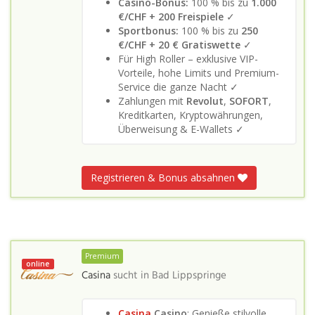
Casino-Bonus:
100 % bis zu
1.000
€/CHF + 200 Freispiele
✓
Sportbonus:
100 % bis zu
250
€/CHF + 20 € Gratiswette
✓
Für High Roller – exklusive VIP-
Vorteile, hohe Limits und Premium-
Service die ganze Nacht ✓
Zahlungen mit
Revolut
,
SOFORT
,
Kreditkarten, Kryptowährungen,
Überweisung & E-Wallets ✓
Registrieren & Bonus absahnen
Premium
online
Casina
sucht in
Bad Lippspringe
Casina
Casino
: Genieße stilvolle