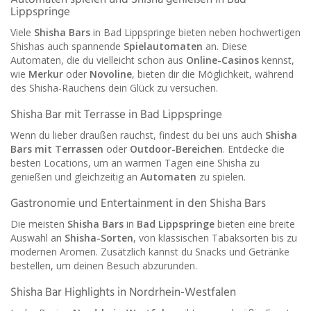
Lippspringe
Viele
Shisha Bars
in Bad Lippspringe bieten neben hochwertigen
Shishas auch spannende
Spielautomaten
an. Diese
Automaten, die du vielleicht schon aus
Online-Casinos
kennst,
wie
Merkur
oder
Novoline
, bieten dir die Möglichkeit, während
des Shisha-Rauchens dein Glück zu versuchen.
Shisha Bar mit Terrasse in Bad Lippspringe
Wenn du lieber draußen rauchst, findest du bei uns auch
Shisha
Bars mit Terrassen
oder
Outdoor-Bereichen
. Entdecke die
besten Locations, um an warmen Tagen eine Shisha zu
genießen und gleichzeitig an
Automaten
zu spielen.
Gastronomie und Entertainment in den Shisha Bars
Die meisten
Shisha Bars
in
Bad Lippspringe
bieten eine breite
Auswahl an
Shisha-Sorten
, von klassischen Tabaksorten bis zu
modernen Aromen. Zusätzlich kannst du Snacks und Getränke
bestellen, um deinen Besuch abzurunden.
Shisha Bar Highlights in Nordrhein-Westfalen