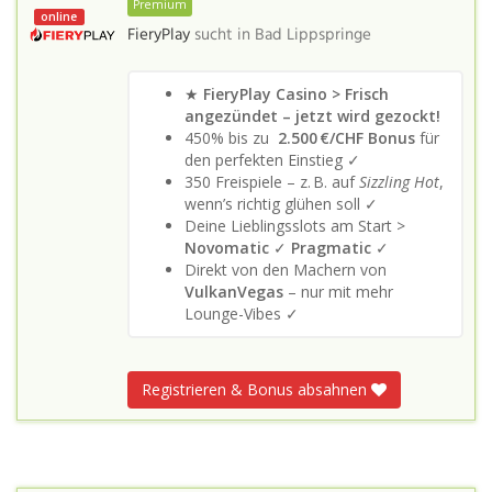
Premium
online
FieryPlay
sucht in
Bad Lippspringe
★
FieryPlay Casino > Frisch
angezündet – jetzt wird gezockt!
450% bis zu
2.500 €/CHF Bonus
für
den perfekten Einstieg ✓
350 Freispiele – z. B. auf
Sizzling Hot
,
wenn’s richtig glühen soll ✓
Deine Lieblingsslots am Start >
Novomatic
✓
Pragmatic
✓
Direkt von den Machern von
VulkanVegas
– nur mit mehr
Lounge-Vibes ✓
Registrieren & Bonus absahnen