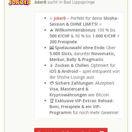
Joker8
sucht in
Bad Lippspringe
⭐
Joker8
–
Perfekt für deine
Shisha-
Session & OHNE LIMITS!
⭐
🔥
Willkommensbonus
: 100 % bis
500 €/CHF
& 50 % bis
1.000 €/CHF
+
200 Freispiele
🎰
Spielauswahl ohne Ende
: Über
5.600 Slots
, darunter
Novomatic,
Merkur, Bally & Pragmatic
📱
Zocken & Chillen
: Optimiert für
iOS & Android
– spiel entspannt von
der Shisha-Lounge aus!
💳
Sichere Zahlungen
: Akzeptiert
Visa, Mastercard &
Kryptowährungen
wie Bitcoin
🏆
Exklusive VIP-Extras
:
Reload-
Boni, Freispiele & ein VIP-
Programm
für noch mehr Gewinne!