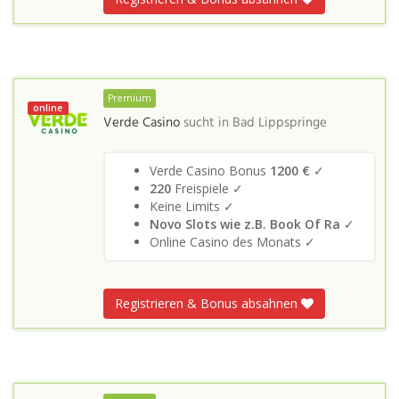
Premium
online
Verde Casino
sucht in
Bad Lippspringe
Verde Casino Bonus
1200 €
✓
220
Freispiele ✓
Keine Limits ✓
Novo Slots wie z.B. Book Of Ra
✓
Online Casino des Monats ✓
Registrieren & Bonus absahnen