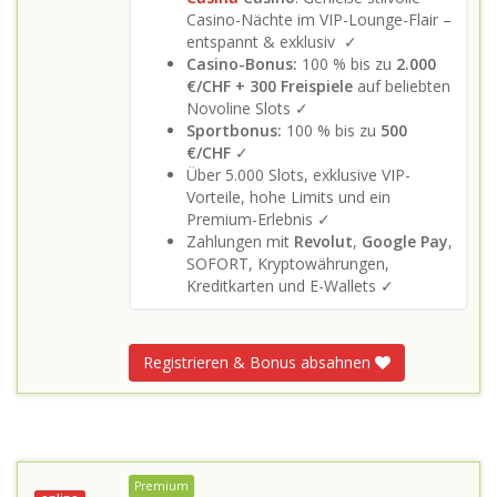
Casino-Nächte im VIP-Lounge-Flair –
entspannt & exklusiv ✓
Casino-Bonus:
100 % bis zu
2.000
€/CHF + 300 Freispiele
auf beliebten
Novoline Slots ✓
Sportbonus:
100 % bis zu
500
€/CHF
✓
Über 5.000 Slots, exklusive VIP-
Vorteile, hohe Limits und ein
Premium-Erlebnis ✓
Zahlungen mit
Revolut
,
Google Pay
,
SOFORT, Kryptowährungen,
Kreditkarten und E-Wallets ✓
Registrieren & Bonus absahnen
Premium