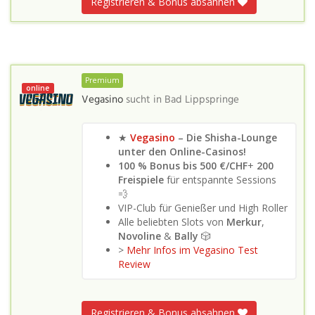
Registrieren & Bonus absahnen
Premium
online
Vegasino
sucht in
Bad Lippspringe
★
Vegasino
– Die Shisha-Lounge
unter den Online-Casinos!
100 % Bonus bis 500 €/CHF
+
200
Freispiele
für entspannte Sessions
💨
VIP-Club für Genießer und High Roller
Alle beliebten Slots von
Merkur
,
Novoline
&
Bally
🎲
>
Mehr Infos im Vegasino Test
Review
Registrieren & Bonus absahnen