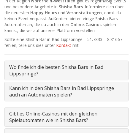
In der Region
Nordrhein-Westfalen
gibt es regelmäßig Events
und besondere Angebote in
Shisha Bars
. Informiere dich über
die neuesten
Happy Hours
und
Veranstaltungen
, damit du
keinen Event verpasst. Außerdem bieten einige Shisha Bars
Automaten an, die du auch in den
Online-Casinos
spielen
kannst, die wir auf unserer Plattform vorstellen.
Sollte eine Shisha Bar in Bad Lippspringe – 51.7833 – 8.81667
fehlen, teile uns dies unter
Kontakt
mit.
Wo finde ich die besten Shisha Bars in Bad
Lippspringe?
Kann ich in den Shisha Bars in Bad Lippspringe
auch an Automaten spielen?
Gibt es Online-Casinos mit den gleichen
Spielautomaten wie in Shisha Bars?