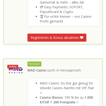
Gamomat & mehr – alles da!
💳 Easy Payments: SOFORT,
Paysafecard & Crypto
🏆 Für echte Kenner – von Casino-
Profis gemacht
Registrieren & Bonus absahnen
Premium
online
MAD Casino
sucht in
Herzogenrath
MAD Casino: Du bist gut genug für
stilvolle Casino-Nächte mit VIP-Flair
✓
Casino-Bonus:
100 % bis zu
1.000
€/CHF + 200 Freispiele
✓