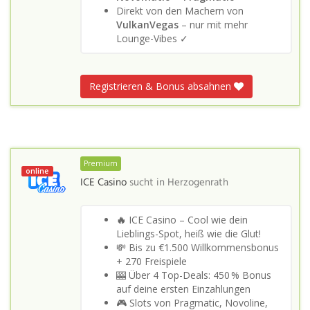
Direkt von den Machern von
VulkanVegas
– nur mit mehr
Lounge-Vibes ✓
Registrieren & Bonus absahnen
Premium
online
ICE Casino
sucht in
Herzogenrath
🔥
ICE Casino – Cool wie dein
Lieblings-Spot, heiß wie die Glut!
💸 Bis zu €1.500 Willkommensbonus
+ 270 Freispiele
🎰 Über 4 Top-Deals: 450 % Bonus
auf deine ersten Einzahlungen
🎮 Slots von Pragmatic, Novoline,