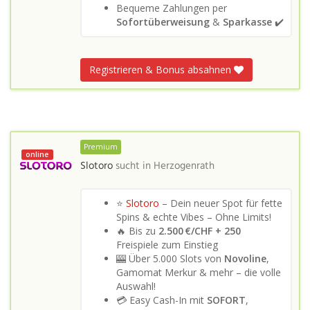
Bequeme Zahlungen per
Sofortüberweisung
&
Sparkasse
✔️
Registrieren & Bonus absahnen
Premium
online
Slotoro
sucht in
Herzogenrath
⭐
Slotoro
– Dein neuer Spot für fette
Spins & echte Vibes – Ohne Limits!
🔥 Bis zu
2.500 €/CHF + 250
Freispiele zum Einstieg
🎰 Über 5.000 Slots von
Novoline
,
Gamomat Merkur & mehr – die volle
Auswahl!
💳 Easy Cash-In mit
SOFORT
,