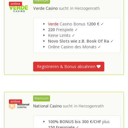
Premium
online
Verde Casino
sucht in
Herzogenrath
Verde
Casino Bonus
1200 €
✓
220
Freispiele ✓
Keine Limits ✓
Novo Slots wie z.B. Book Of Ra
✓
Online Casino des Monats ✓
Registrieren & Bonus absahnen
Premium
online
National Casino
sucht in
Herzogenrath
100% BONUS bis 300 €/CHF
plus
150 Freispiele
✓