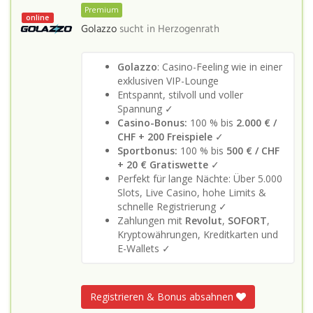
Premium
online
Golazzo
sucht in
Herzogenrath
Golazzo
: Casino-Feeling wie in einer
exklusiven VIP-Lounge
Entspannt, stilvoll und voller
Spannung ✓
Casino-Bonus:
100 % bis
2.000 € /
CHF + 200 Freispiele
✓
Sportbonus:
100 % bis
500 € / CHF
+ 20 € Gratiswette
✓
Perfekt für lange Nächte: Über 5.000
Slots, Live Casino, hohe Limits &
schnelle Registrierung ✓
Zahlungen mit
Revolut
,
SOFORT
,
Kryptowährungen, Kreditkarten und
E-Wallets ✓
Registrieren & Bonus absahnen