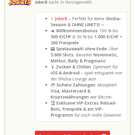
Joker8
sucht in
Herzogenrath
⭐
Joker8
–
Perfekt für deine
Shisha-
Session & OHNE LIMITS!
⭐
🔥
Willkommensbonus
: 100 % bis
500 €/CHF
& 50 % bis
1.000 €/CHF
+
200 Freispiele
🎰
Spielauswahl ohne Ende
: Über
5.600 Slots
, darunter
Novomatic,
Merkur, Bally & Pragmatic
📱
Zocken & Chillen
: Optimiert für
iOS & Android
– spiel entspannt von
der Shisha-Lounge aus!
💳
Sichere Zahlungen
: Akzeptiert
Visa, Mastercard &
Kryptowährungen
wie Bitcoin
🏆
Exklusive VIP-Extras
:
Reload-
Boni, Freispiele & ein VIP-
Programm
für noch mehr Gewinne!