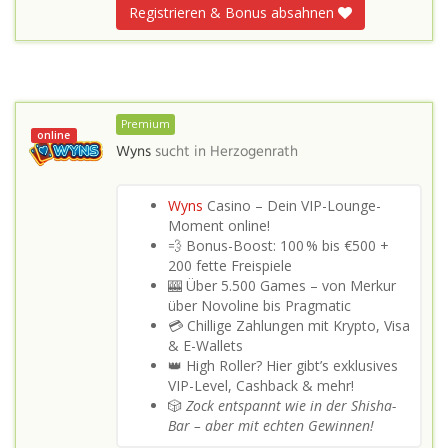
Registrieren & Bonus absahnen
Premium
online
Wyns
sucht in
Herzogenrath
Wyns
Casino – Dein VIP-Lounge-
Moment online!
💨 Bonus-Boost: 100 % bis €500 +
200 fette Freispiele
🎰 Über 5.500 Games – von Merkur
über Novoline bis Pragmatic
💳 Chillige Zahlungen mit Krypto, Visa
& E-Wallets
👑 High Roller? Hier gibt’s exklusives
VIP-Level, Cashback & mehr!
🎲
Zock entspannt wie in der Shisha-
Bar – aber mit echten Gewinnen!