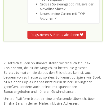
Großes Spieleangebot inklusive der
Novoline Slots
✓
Neues online Casino mit TOP
Aktionen ✓
Registrieren & Bonus absahnen
Zusätzlich zu den Shishabars stellen wir dir auch
Online-
Casinos
vor, die dir die Möglichkeit bieten, die gleichen
Spielautomaten
, die du aus den Shishabars kennst, auch
bequem von zu Hause zu spielen. So kannst du Spiele wie
Book
of Ra
oder
Triple Chance
nicht nur in deiner Lieblingsbar
genießen, sondern auch online, mit spannenden
Bonusangeboten und höheren Gewinnchancen.
Unsere Plattform bietet dir eine umfassende Übersicht über
Shisha Bars in deiner Nähe
, inklusive
Adressen
,