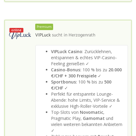
Premium
online
VIPLuck
sucht in
Herzogenrath
VIPLuck Casino
: Zurücklehnen,
entspannen & echtes VIP-Casino-
Feeling genießen ✓
Casino-Bonus:
100 % bis zu
20.000
€/CHF + 300 Freispiele
✓
Sportbonus:
100 % bis zu
500
€/CHF
✓
Perfekt für entspannte Lounge-
Abende: hohe Limits, VIP-Service &
exklusive High-Roller-Vorteile ✓
Top-Slots von
Novomatic
,
Pragmatic Play,
Gamomat
und
vielen weiteren bekannten Anbietern
✓