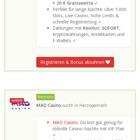
+ 20 € Gratiswette
✓
Perfekt für lange Nächte: Über 5.000
Slots, Live Casino, hohe Limits &
schnelle Registrierung ✓
Zahlungen mit
Revolut
,
SOFORT
,
Kryptowährungen, Kreditkarten und
E-Wallets ✓
Registrieren & Bonus absahnen
Premium
online
MAD Casino
sucht in
Herzogenrath
MAD Casino
: Du bist gut genug für
stilvolle Casino-Nächte mit VIP-Flair
✓