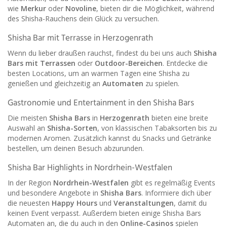
wie
Merkur
oder
Novoline
, bieten dir die Möglichkeit, während
des Shisha-Rauchens dein Glück zu versuchen.
Shisha Bar mit Terrasse in Herzogenrath
Wenn du lieber draußen rauchst, findest du bei uns auch
Shisha
Bars mit Terrassen
oder
Outdoor-Bereichen
. Entdecke die
besten Locations, um an warmen Tagen eine Shisha zu
genießen und gleichzeitig an
Automaten
zu spielen.
Gastronomie und Entertainment in den Shisha Bars
Die meisten
Shisha Bars
in
Herzogenrath
bieten eine breite
Auswahl an
Shisha-Sorten
, von klassischen Tabaksorten bis zu
modernen Aromen. Zusätzlich kannst du Snacks und Getränke
bestellen, um deinen Besuch abzurunden.
Shisha Bar Highlights in Nordrhein-Westfalen
In der Region
Nordrhein-Westfalen
gibt es regelmäßig Events
und besondere Angebote in
Shisha Bars
. Informiere dich über
die neuesten
Happy Hours
und
Veranstaltungen
, damit du
keinen Event verpasst. Außerdem bieten einige Shisha Bars
Automaten an, die du auch in den
Online-Casinos
spielen