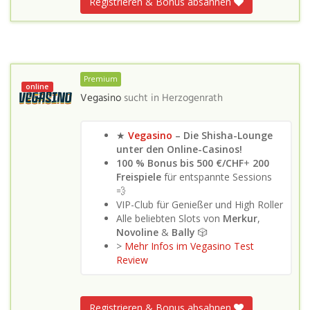
Registrieren & Bonus absahnen
Premium
online
Vegasino
sucht in
Herzogenrath
★
Vegasino
– Die Shisha-Lounge
unter den Online-Casinos!
100 % Bonus bis 500 €/CHF
+
200
Freispiele
für entspannte Sessions
💨
VIP-Club für Genießer und High Roller
Alle beliebten Slots von
Merkur
,
Novoline
&
Bally
🎲
>
Mehr Infos im Vegasino Test
Review
Registrieren & Bonus absahnen