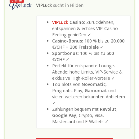
online
VIPLuck
sucht in
Hilden
VIPLuck
Casino
: Zurücklehnen,
entspannen & echtes VIP-Casino-
Feeling genießen ✓
Casino-Bonus:
100 % bis zu
20.000
€/CHF + 300 Freispiele
✓
Sportbonus:
100 % bis zu
500
€/CHF
✓
Perfekt für entspannte Lounge-
Abende: hohe Limits, VIP-Service &
exklusive High-Roller-Vorteile ✓
Top-Slots von
Novomatic
,
Pragmatic Play,
Gamomat
und
vielen weiteren bekannten Anbietern
✓
Zahlungen bequem mit
Revolut
,
Google Pay
, Crypto, Visa,
Mastercard und E-Wallets ✓