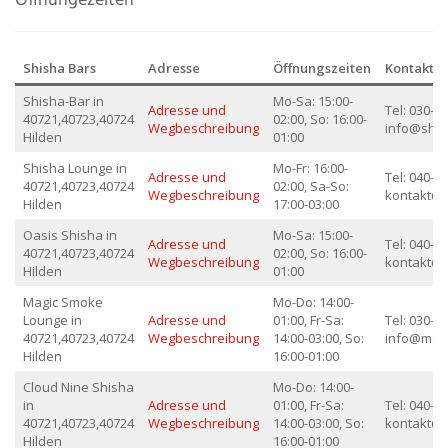
Öffnungezeiten
Shisha Bars
Adresse
Öffnungszeiten
Kontaktin
Shisha-Bar in
Mo-Sa: 15:00-
Adresse und
Tel: 030-1
40721,40723,40724
02:00, So: 16:00-
Wegbeschreibung
info@shis
Hilden
01:00
Shisha Lounge in
Mo-Fr: 16:00-
Adresse und
Tel: 040-2
40721,40723,40724
02:00, Sa-So:
Wegbeschreibung
kontakt@s
Hilden
17:00-03:00
Oasis Shisha in
Mo-Sa: 15:00-
Adresse und
Tel: 040-9
40721,40723,40724
02:00, So: 16:00-
Wegbeschreibung
kontakt@o
Hilden
01:00
Magic Smoke
Mo-Do: 14:00-
Lounge in
Adresse und
01:00, Fr-Sa:
Tel: 030-8
40721,40723,40724
Wegbeschreibung
14:00-03:00, So:
info@mag
Hilden
16:00-01:00
Cloud Nine Shisha
Mo-Do: 14:00-
in
Adresse und
01:00, Fr-Sa:
Tel: 040-6
40721,40723,40724
Wegbeschreibung
14:00-03:00, So:
kontakt@c
Hilden
16:00-01:00