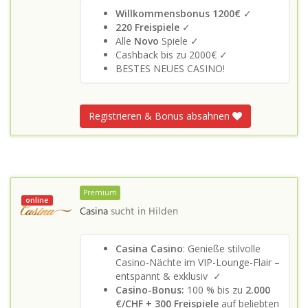
Willkommensbonus 1200€
✓
220 Freispiele
✓
Alle
Novo
Spiele ✓
Cashback bis zu 2000€ ✓
BESTES NEUES CASINO!
Registrieren & Bonus absahnen
Premium
online
Casina
sucht in
Hilden
Casina Casino
: Genieße stilvolle
Casino-Nächte im VIP-Lounge-Flair –
entspannt & exklusiv ✓
Casino-Bonus:
100 % bis zu
2.000
€/CHF + 300 Freispiele
auf beliebten