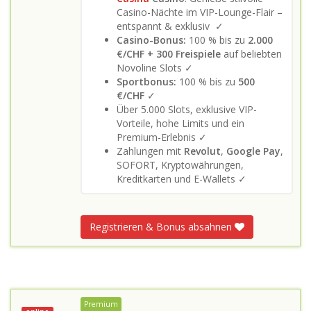
Casino-Nächte im VIP-Lounge-Flair –
entspannt & exklusiv ✓
Casino-Bonus:
100 % bis zu
2.000
€/CHF + 300 Freispiele
auf beliebten
Novoline Slots ✓
Sportbonus:
100 % bis zu
500
€/CHF
✓
Über 5.000 Slots, exklusive VIP-
Vorteile, hohe Limits und ein
Premium-Erlebnis ✓
Zahlungen mit
Revolut
,
Google Pay
,
SOFORT, Kryptowährungen,
Kreditkarten und E-Wallets ✓
Registrieren & Bonus absahnen
Premium