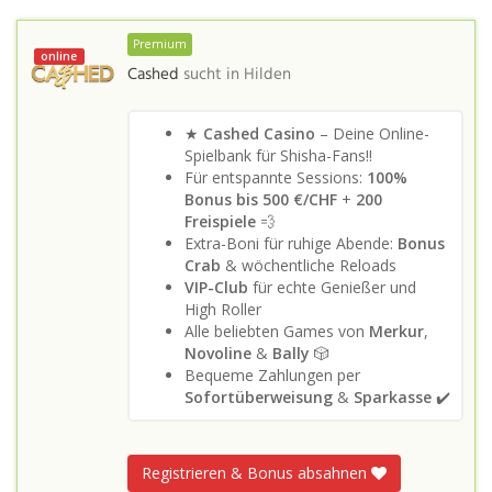
Premium
online
Cashed
sucht in
Hilden
★
Cashed Casino
– Deine Online-
Spielbank für Shisha-Fans!!
Für entspannte Sessions:
100%
Bonus bis 500 €/CHF
+
200
Freispiele
💨
Extra-Boni für ruhige Abende:
Bonus
Crab
& wöchentliche Reloads
VIP-Club
für echte Genießer und
High Roller
Alle beliebten Games von
Merkur
,
Novoline
&
Bally
🎲
Bequeme Zahlungen per
Sofortüberweisung
&
Sparkasse
✔️
Registrieren & Bonus absahnen