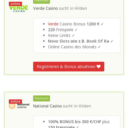
Premium
online
Verde Casino
sucht in
Hilden
Verde
Casino Bonus
1200 €
✓
220
Freispiele ✓
Keine Limits ✓
Novo Slots wie z.B. Book Of Ra
✓
Online Casino des Monats ✓
Registrieren & Bonus absahnen
Premium
online
National Casino
sucht in
Hilden
100% BONUS bis 300 €/CHF
plus
150 Freispiele
✓