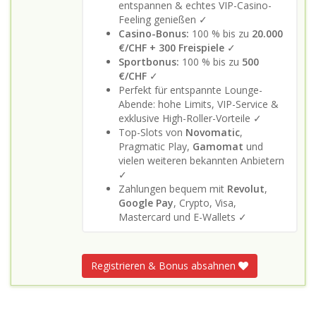
entspannen & echtes VIP-Casino-
Feeling genießen ✓
Casino-Bonus:
100 % bis zu
20.000
€/CHF + 300 Freispiele
✓
Sportbonus:
100 % bis zu
500
€/CHF
✓
Perfekt für entspannte Lounge-
Abende: hohe Limits, VIP-Service &
exklusive High-Roller-Vorteile ✓
Top-Slots von
Novomatic
,
Pragmatic Play,
Gamomat
und
vielen weiteren bekannten Anbietern
✓
Zahlungen bequem mit
Revolut
,
Google Pay
, Crypto, Visa,
Mastercard und E-Wallets ✓
Registrieren & Bonus absahnen