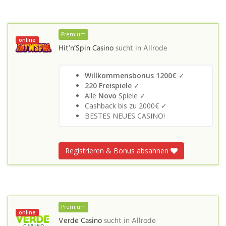
Premium
online
Hit’n’Spin Casino
sucht in
Allrode
Willkommensbonus 1200€
✓
220 Freispiele
✓
Alle
Novo
Spiele ✓
Cashback bis zu 2000€ ✓
BESTES NEUES CASINO!
Registrieren & Bonus absahnen
Premium
online
Verde Casino
sucht in
Allrode