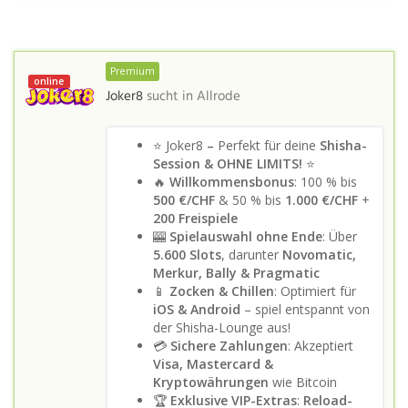
Premium
online
Joker8
sucht in
Allrode
⭐ Joker8
–
Perfekt für deine
Shisha-
Session & OHNE LIMITS!
⭐
🔥
Willkommensbonus
: 100 % bis
500 €/CHF
& 50 % bis
1.000 €/CHF
+
200 Freispiele
🎰
Spielauswahl ohne Ende
: Über
5.600 Slots
, darunter
Novomatic,
Merkur, Bally & Pragmatic
📱
Zocken & Chillen
: Optimiert für
iOS & Android
– spiel entspannt von
der Shisha-Lounge aus!
💳
Sichere Zahlungen
: Akzeptiert
Visa, Mastercard &
Kryptowährungen
wie Bitcoin
🏆
Exklusive VIP-Extras
:
Reload-