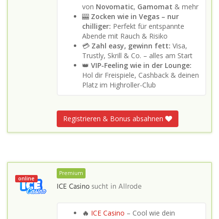
von
Novomatic
,
Gamomat
& mehr
🎰
Zocken wie in Vegas – nur
chilliger:
Perfekt für entspannte
Abende mit Rauch & Risiko
💳
Zahl easy, gewinn fett:
Visa,
Trustly, Skrill & Co. – alles am Start
👑
VIP-Feeling wie in der Lounge:
Hol dir Freispiele, Cashback & deinen
Platz im Highroller-Club
Registrieren & Bonus absahnen
Premium
online
ICE Casino
sucht in
Allrode
🔥
ICE Casino
– Cool wie dein