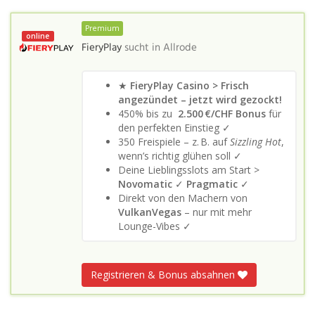
Premium
online
FieryPlay
sucht in
Allrode
★
FieryPlay Casino > Frisch
angezündet – jetzt wird gezockt!
450% bis zu
2.500 €/CHF Bonus
für
den perfekten Einstieg ✓
350 Freispiele – z. B. auf
Sizzling Hot
,
wenn’s richtig glühen soll ✓
Deine Lieblingsslots am Start >
Novomatic
✓
Pragmatic
✓
Direkt von den Machern von
VulkanVegas
– nur mit mehr
Lounge-Vibes ✓
Registrieren & Bonus absahnen