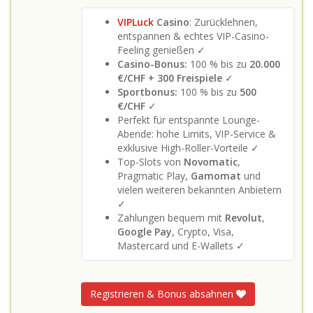
VIPLuck
Casino
: Zurücklehnen,
entspannen & echtes VIP-Casino-
Feeling genießen ✓
Casino-Bonus:
100 % bis zu
20.000
€/CHF + 300 Freispiele
✓
Sportbonus:
100 % bis zu
500
€/CHF
✓
Perfekt für entspannte Lounge-
Abende: hohe Limits, VIP-Service &
exklusive High-Roller-Vorteile ✓
Top-Slots von
Novomatic
,
Pragmatic Play,
Gamomat
und
vielen weiteren bekannten Anbietern
✓
Zahlungen bequem mit
Revolut
,
Google Pay
, Crypto, Visa,
Mastercard und E-Wallets ✓
Registrieren & Bonus absahnen