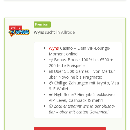
Premium
online
Wyns
sucht in
Allrode
Wyns
Casino – Dein VIP-Lounge-
Moment online!
💨 Bonus-Boost: 100 % bis €500 +
200 fette Freispiele
🎰 Über 5.500 Games – von Merkur
über Novoline bis Pragmatic
💳 Chillige Zahlungen mit Krypto, Visa
& E-Wallets
👑 High Roller? Hier gibt’s exklusives
VIP-Level, Cashback & mehr!
🎲
Zock entspannt wie in der Shisha-
Bar – aber mit echten Gewinnen!