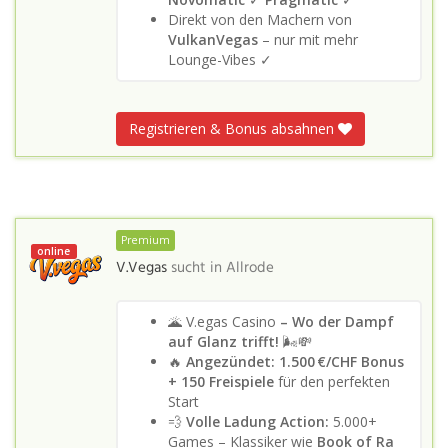
Direkt von den Machern von
VulkanVegas
– nur mit mehr
Lounge-Vibes ✓
Registrieren & Bonus absahnen
Premium
online
V.Vegas
sucht in
Allrode
🌋 V.egas Casino
– Wo der Dampf
auf Glanz trifft!
🌬️💸
🔥
Angezündet: 1.500 €/CHF Bonus
+ 150 Freispiele
für den perfekten
Start
💨
Volle Ladung Action:
5.000+
Games – Klassiker wie
Book of Ra