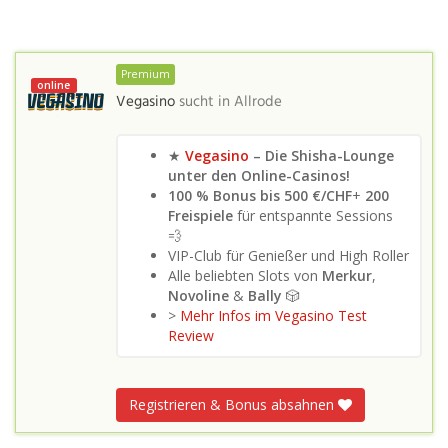
Premium
online
Vegasino
sucht in
Allrode
★
Vegasino
– Die Shisha-Lounge
unter den Online-Casinos!
100 % Bonus bis 500 €/CHF
+
200
Freispiele
für entspannte Sessions
💨
VIP-Club für Genießer und High Roller
Alle beliebten Slots von
Merkur
,
Novoline
&
Bally
🎲
>
Mehr Infos im Vegasino Test
Review
Registrieren & Bonus absahnen