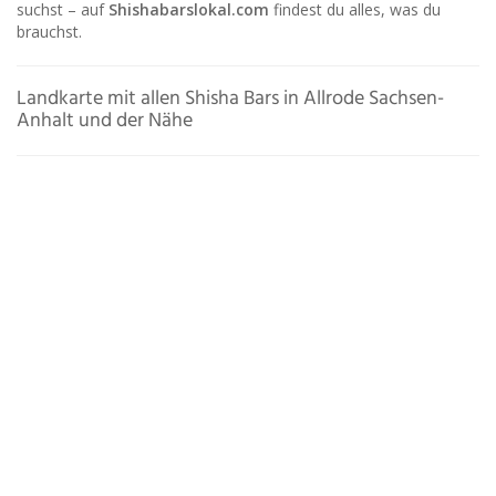
suchst – auf
Shishabarslokal.com
findest du alles, was du
brauchst.
Landkarte mit allen Shisha Bars in Allrode Sachsen-
Anhalt und der Nähe