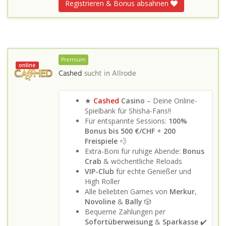
Registrieren & Bonus absahnen
Premium
online
Cashed
sucht in
Allrode
★
Cashed
Casino
– Deine Online-
Spielbank für Shisha-Fans!!
Für entspannte Sessions:
100%
Bonus bis 500 €/CHF
+
200
Freispiele
💨
Extra-Boni für ruhige Abende:
Bonus
Crab
& wöchentliche Reloads
VIP-Club
für echte Genießer und
High Roller
Alle beliebten Games von
Merkur
,
Novoline
&
Bally
🎲
Bequeme Zahlungen per
Sofortüberweisung
&
Sparkasse
✔️