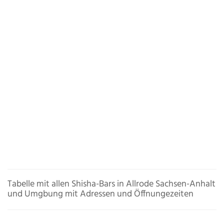
Tabelle mit allen Shisha-Bars in Allrode Sachsen-Anhalt
und Umgbung mit Adressen und Öffnungezeiten