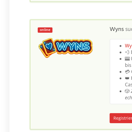
Wyns
su
online
Wy
💨 
🎰
bis
💳 
👑 
Ca
🎲
ech
Registri