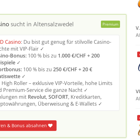
ino
sucht in
Altensalzwedel
Premium
V
A
D Casino
: Du bist gut genug für stilvolle Casino-
hte mit VIP-Flair ✓
sino-Bonus:
100 % bis zu
1.000 €/CHF + 200
ispiele
✓
ortbonus:
100 % bis zu
250 €/CHF + 20 €
atiswette
✓
 High Roller – exklusive VIP-Vorteile, hohe Limits
d Premium-Service die ganze Nacht ✓
V
hlungen mit
Revolut
,
SOFORT
, Kreditkarten,
A
yptowährungen, Überweisung & E-Wallets ✓
eren & Bonus absahnen