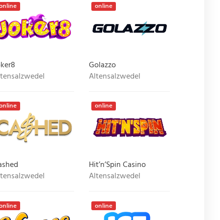
online
online
oker8
Golazzo
ltensalzwedel
Altensalzwedel
online
online
ashed
Hit’n’Spin Casino
ltensalzwedel
Altensalzwedel
online
online