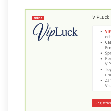
VIPLuck
online
VI
ech
Ca
Fre
Sp
Per
VIP
To
un
Za
Vis
Registri