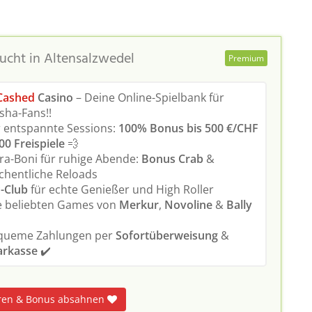
ucht in
Altensalzwedel
Premium
Cashed
Casino
– Deine Online-Spielbank für
sha-Fans!!
r entspannte Sessions:
100% Bonus bis 500 €/CHF
00 Freispiele
💨
ra-Boni für ruhige Abende:
Bonus Crab
&
chentliche Reloads
-Club
für echte Genießer und High Roller
le beliebten Games von
Merkur
,
Novoline
&
Bally
queme Zahlungen per
Sofortüberweisung
&
arkasse
✔️
eren & Bonus absahnen