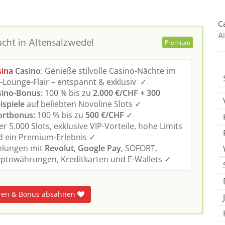
C
A
ucht in
Altensalzwedel
Premium
sina
Casino
: Genieße stilvolle Casino-Nächte im
-Lounge-Flair – entspannt & exklusiv ✓
sino-Bonus:
100 % bis zu
2.000 €/CHF + 300
ispiele
auf beliebten Novoline Slots ✓
ortbonus:
100 % bis zu
500 €/CHF
✓
r 5.000 Slots, exklusive VIP-Vorteile, hohe Limits
d ein Premium-Erlebnis ✓
hlungen mit
Revolut
,
Google Pay
, SOFORT,
yptowährungen, Kreditkarten und E-Wallets ✓
eren & Bonus absahnen