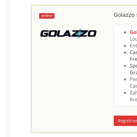
Golazzo
online
Go
Lo
Ent
Ca
Fre
Sp
Gr
Per
Cas
Za
Kre
Registri