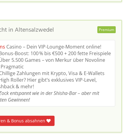
cht in
Altensalzwedel
Premium
ns
Casino – Dein VIP-Lounge-Moment online!
Bonus-Boost: 100 % bis €500 + 200 fette Freispiele
 Über 5.500 Games – von Merkur über Novoline
 Pragmatic
Chillige Zahlungen mit Krypto, Visa & E-Wallets
High Roller? Hier gibt’s exklusives VIP-Level,
shback & mehr!
Zock entspannt wie in der Shisha-Bar – aber mit
ten Gewinnen!
eren & Bonus absahnen