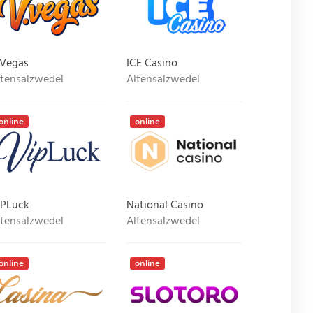
.Vegas
ICE Casino
ltensalzwedel
Altensalzwedel
online
online
IPLuck
National Casino
ltensalzwedel
Altensalzwedel
online
online