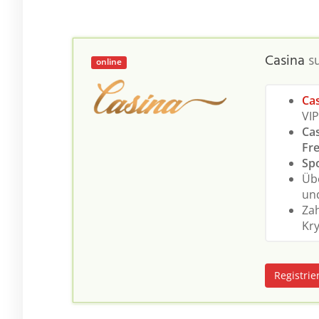
Casina
s
online
Ca
VIP
Ca
Fre
Sp
Übe
un
Za
Kr
Registri