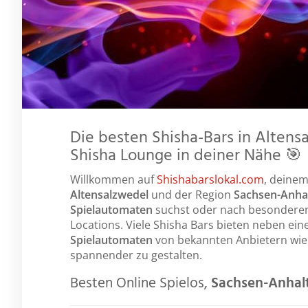
Die besten Shisha-Bars in Altens
Shisha Lounge in deiner Nähe 🎯
Willkommen auf
Shishabarslokal.com
, deine
Altensalzwedel
und der Region
Sachsen-Anha
Spielautomaten
suchst oder nach besonder
Locations. Viele Shisha Bars bieten neben e
Spielautomaten
von bekannten Anbietern wi
spannender zu gestalten.
Besten Online Spielos,
Sachsen-Anhal