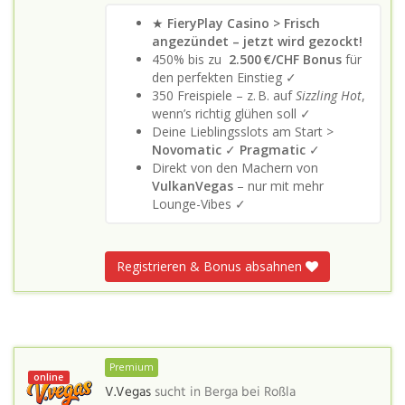
★
FieryPlay Casino > Frisch
angezündet – jetzt wird gezockt!
450% bis zu
2.500 €/CHF Bonus
für
den perfekten Einstieg ✓
350 Freispiele – z. B. auf
Sizzling Hot
,
wenn’s richtig glühen soll ✓
Deine Lieblingsslots am Start >
Novomatic
✓
Pragmatic
✓
Direkt von den Machern von
VulkanVegas
– nur mit mehr
Lounge-Vibes ✓
Registrieren & Bonus absahnen
Premium
online
V.Vegas
sucht in
Berga bei Roßla