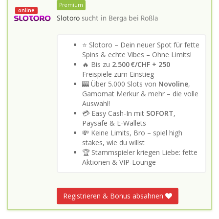
Premium
online
Slotoro
sucht in
Berga bei Roßla
⭐ Slotoro – Dein neuer Spot für fette
Spins & echte Vibes – Ohne Limits!
🔥 Bis zu
2.500 €/CHF + 250
Freispiele zum Einstieg
🎰 Über 5.000 Slots von
Novoline
,
Gamomat Merkur & mehr – die volle
Auswahl!
💳 Easy Cash-In mit
SOFORT
,
Paysafe & E-Wallets
💸 Keine Limits, Bro – spiel high
stakes, wie du willst
🏆 Stammspieler kriegen Liebe: fette
Aktionen & VIP-Lounge
Registrieren & Bonus absahnen