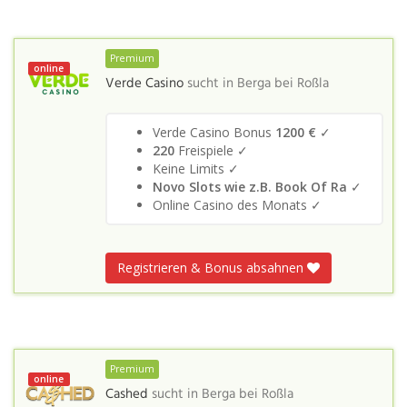
Premium
online
Verde Casino
sucht in
Berga bei Roßla
Verde Casino Bonus
1200 €
✓
220
Freispiele ✓
Keine Limits ✓
Novo Slots wie z.B. Book Of Ra
✓
Online Casino des Monats ✓
Registrieren & Bonus absahnen
Premium
online
Cashed
sucht in
Berga bei Roßla