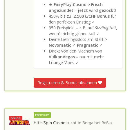
★
FieryPlay Casino > Frisch
angezündet – jetzt wird gezockt!
450% bis zu
2.500 €/CHF Bonus
für
den perfekten Einstieg ✓
350 Freispiele – z. B. auf
Sizzling Hot
,
wenn’s richtig glühen soll ✓
Deine Lieblingsslots am Start >
Novomatic
✓
Pragmatic
✓
Direkt von den Machern von
VulkanVegas
– nur mit mehr
Lounge-Vibes ✓
Registrieren & Bonus absahnen
Premium
online
Hit’n’Spin Casino
sucht in
Berga bei Roßla