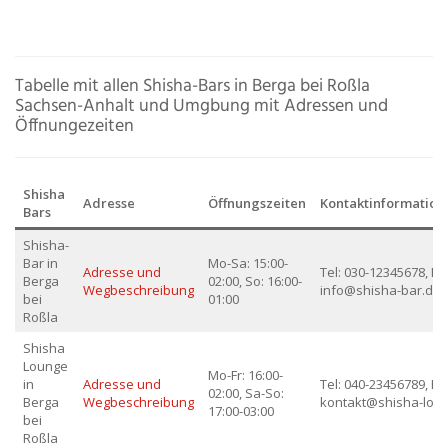
Tabelle mit allen Shisha-Bars in Berga bei Roßla
Sachsen-Anhalt und Umgbung mit Adressen und
Öffnungezeiten
Shisha
Adresse
Öffnungszeiten
Kontaktinformation
Bars
Shisha-
Bar in
Mo-Sa: 15:00-
Adresse und
Tel: 030-12345678, Ema
Berga
02:00, So: 16:00-
Wegbeschreibung
info@shisha-bar.de
bei
01:00
Roßla
Shisha
Lounge
Mo-Fr: 16:00-
in
Adresse und
Tel: 040-23456789, Ema
02:00, Sa-So:
Berga
Wegbeschreibung
kontakt@shisha-lou
17:00-03:00
bei
Roßla