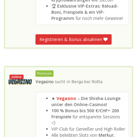
🏆
Exklusive VIP-Extras
:
Reload-
Boni, Freispiele & ein VIP-
Programm
für noch mehr Gewinne!
Registrieren & Bonus absahnen
Premium
online
Vegasino
sucht in
Berga bei Roßla
★
Vegasino
– Die Shisha-Lounge
unter den Online-Casinos!
100 % Bonus bis 500 €/CHF
+
200
Freispiele
für entspannte Sessions
💨
VIP-Club für Genießer und High Roller
Alle beliebten Slots von
Merkur
,