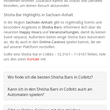
modernen Aromen. Zusätzlich kannst du Snacks und Getränke
bestellen, um deinen Besuch abzurunden.
Shisha Bar Highlights in Sachsen-Anhalt
In der Region
Sachsen-Anhalt
gibt es regelmäßig Events und
besondere Angebote in
Shisha Bars
. Informiere dich über die
neuesten
Happy Hours
und
Veranstaltungen
, damit du keinen
Event verpasst. Außerdem bieten einige Shisha Bars Automaten
an, die du auch in den
Online-Casinos
spielen kannst, die wir
auf unserer Plattform vorstellen.
Sollte eine Shisha Bar in Colbitz – 52.3167 – 11.6167 fehlen, teile
uns dies unter
Kontakt
mit.
Wo finde ich die besten Shisha Bars in Colbitz?
Kann ich in den Shisha Bars in Colbitz auch an
Automaten spielen?