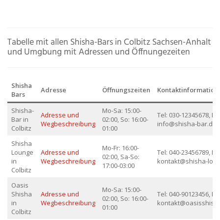
Tabelle mit allen Shisha-Bars in Colbitz Sachsen-Anhalt
und Umgbung mit Adressen und Öffnungezeiten
Shisha
Adresse
Öffnungszeiten
Kontaktinformation
Bars
Shisha-
Mo-Sa: 15:00-
Adresse und
Tel: 030-12345678, Ema
Bar in
02:00, So: 16:00-
Wegbeschreibung
info@shisha-bar.de
Colbitz
01:00
Shisha
Mo-Fr: 16:00-
Lounge
Adresse und
Tel: 040-23456789, Ema
02:00, Sa-So:
in
Wegbeschreibung
kontakt@shisha-lou
17:00-03:00
Colbitz
Oasis
Mo-Sa: 15:00-
Shisha
Adresse und
Tel: 040-90123456, Ema
02:00, So: 16:00-
in
Wegbeschreibung
kontakt@oasisshish
01:00
Colbitz