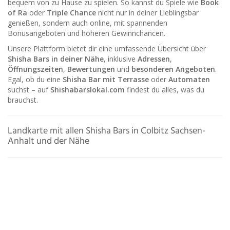
bequem von zu Hause zu spielen. So kannst du Spiele wie
Book
of Ra
oder
Triple Chance
nicht nur in deiner Lieblingsbar
genießen, sondern auch online, mit spannenden
Bonusangeboten und höheren Gewinnchancen.
Unsere Plattform bietet dir eine umfassende Übersicht über
Shisha Bars in deiner Nähe
, inklusive
Adressen
,
Öffnungszeiten
,
Bewertungen
und
besonderen Angeboten
.
Egal, ob du eine
Shisha Bar mit Terrasse
oder
Automaten
suchst – auf
Shishabarslokal.com
findest du alles, was du
brauchst.
Landkarte mit allen Shisha Bars in Colbitz Sachsen-
Anhalt und der Nähe