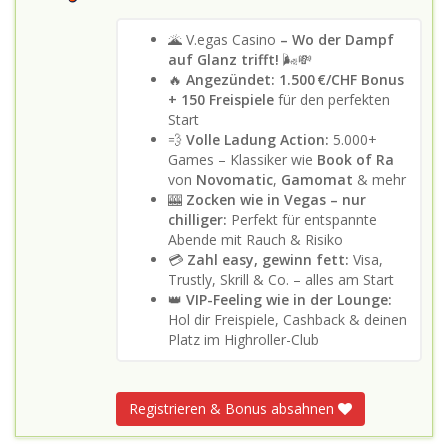
🌋 V.egas Casino
– Wo der Dampf
auf Glanz trifft!
🌬️💸
🔥
Angezündet: 1.500 €/CHF Bonus
+ 150 Freispiele
für den perfekten
Start
💨
Volle Ladung Action:
5.000+
Games – Klassiker wie
Book of Ra
von
Novomatic
,
Gamomat
& mehr
🎰
Zocken wie in Vegas – nur
chilliger:
Perfekt für entspannte
Abende mit Rauch & Risiko
💳
Zahl easy, gewinn fett:
Visa,
Trustly, Skrill & Co. – alles am Start
👑
VIP-Feeling wie in der Lounge:
Hol dir Freispiele, Cashback & deinen
Platz im Highroller-Club
Registrieren & Bonus absahnen