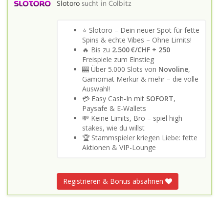
Slotoro
sucht in
Colbitz
⭐ Slotoro – Dein neuer Spot für fette
Spins & echte Vibes – Ohne Limits!
🔥 Bis zu
2.500 €/CHF + 250
Freispiele zum Einstieg
🎰 Über 5.000 Slots von
Novoline
,
Gamomat Merkur & mehr – die volle
Auswahl!
💳 Easy Cash-In mit
SOFORT
,
Paysafe & E-Wallets
💸 Keine Limits, Bro – spiel high
stakes, wie du willst
🏆 Stammspieler kriegen Liebe: fette
Aktionen & VIP-Lounge
Registrieren & Bonus absahnen