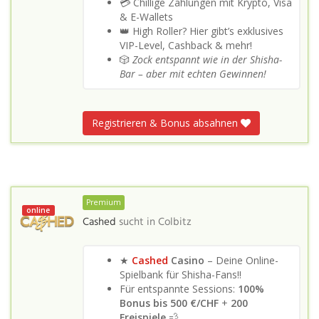
💳 Chillige Zahlungen mit Krypto, Visa
& E-Wallets
👑 High Roller? Hier gibt’s exklusives
VIP-Level, Cashback & mehr!
🎲
Zock entspannt wie in der Shisha-
Bar – aber mit echten Gewinnen!
Registrieren & Bonus absahnen
Premium
online
Cashed
sucht in
Colbitz
★
Cashed
Casino
– Deine Online-
Spielbank für Shisha-Fans!!
Für entspannte Sessions:
100%
Bonus bis 500 €/CHF
+
200
Freispiele
💨