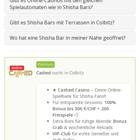
Gibt es Online-Casinos mit den gleichen
Spielautomaten wie in Shisha Bars?
Gibt es Shisha Bars mit Terrassen in Colbitz?
Wo hat eine Shisha Bar in meiner Nähe geöffnet?
Premium
online
Cashed
sucht in
Colbitz
★
Cashed Casino
– Deine Online-
Spielbank für Shisha-Fans!!
Für entspannte Sessions:
100%
Bonus bis 500 €/CHF
+
200
Freispiele
💨
Extra-Boni für ruhige Abende:
Bonus
Crab
& wöchentliche Reloads
VIP-Club
für echte Genießer und
High Roller