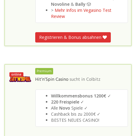
Novoline
&
Bally
🎲
>
Mehr Infos im Vegasino Test
Review
Registrieren & Bonus absahnen
Premium
online
Hit’n’Spin Casino
sucht in
Colbitz
Willkommensbonus 1200€
✓
220 Freispiele
✓
Alle
Novo
Spiele ✓
Cashback bis zu 2000€ ✓
BESTES NEUES CASINO!