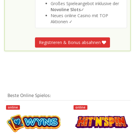
Großes Spieleangebot inklusive der
Novoline Slots
✓
Neues online Casino mit TOP
Aktionen ✓
Registrieren & Bonus absahnen
Beste Online Spielos:
online
online