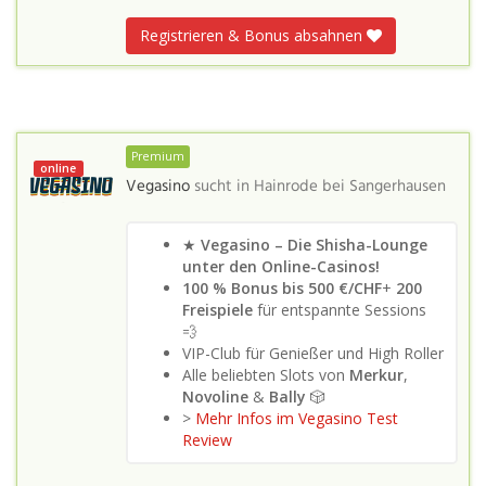
Registrieren & Bonus absahnen
Premium
online
Vegasino
sucht in
Hainrode bei Sangerhausen
★
Vegasino – Die Shisha-Lounge
unter den Online-Casinos!
100 % Bonus bis 500 €/CHF
+
200
Freispiele
für entspannte Sessions
💨
VIP-Club für Genießer und High Roller
Alle beliebten Slots von
Merkur
,
Novoline
&
Bally
🎲
>
Mehr Infos im Vegasino Test
Review