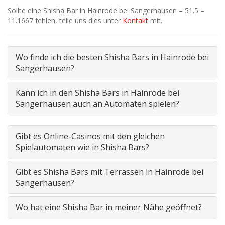
Sollte eine Shisha Bar in Hainrode bei Sangerhausen – 51.5 –
11.1667 fehlen, teile uns dies unter
Kontakt
mit.
Wo finde ich die besten Shisha Bars in Hainrode bei
Sangerhausen?
Kann ich in den Shisha Bars in Hainrode bei
Sangerhausen auch an Automaten spielen?
Gibt es Online-Casinos mit den gleichen
Spielautomaten wie in Shisha Bars?
Gibt es Shisha Bars mit Terrassen in Hainrode bei
Sangerhausen?
Wo hat eine Shisha Bar in meiner Nähe geöffnet?