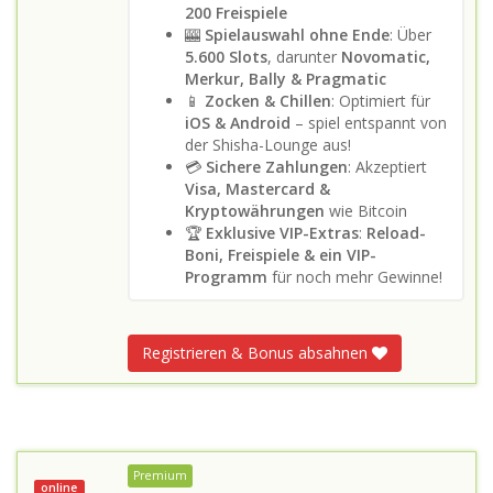
200 Freispiele
🎰
Spielauswahl ohne Ende
: Über
5.600 Slots
, darunter
Novomatic,
Merkur, Bally & Pragmatic
📱
Zocken & Chillen
: Optimiert für
iOS & Android
– spiel entspannt von
der Shisha-Lounge aus!
💳
Sichere Zahlungen
: Akzeptiert
Visa, Mastercard &
Kryptowährungen
wie Bitcoin
🏆
Exklusive VIP-Extras
:
Reload-
Boni, Freispiele & ein VIP-
Programm
für noch mehr Gewinne!
Registrieren & Bonus absahnen
Premium
online