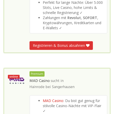
Perfekt für lange Nächte: Über 5.000
Slots, Live Casino, hohe Limits &
schnelle Registrierung ✓
Zahlungen mit
Revolut
,
SOFORT
,
Kryptowährungen, Kreditkarten und
E-Wallets ✓
Registrieren & Bonus absahnen
Premium
online
MAD Casino
sucht in
Hainrode bei Sangerhausen
MAD Casino
: Du bist gut genug für
stilvolle Casino-Nächte mit VIP-Flair
✓