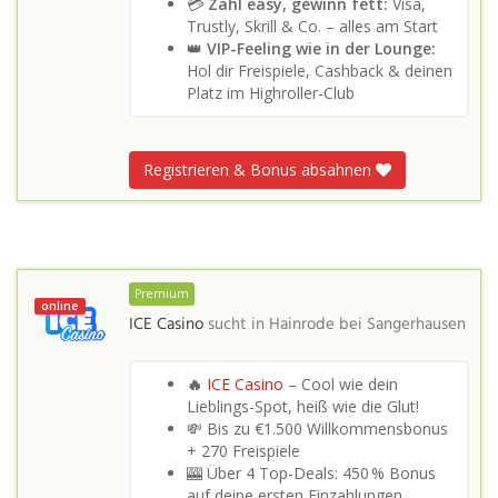
💳
Zahl easy, gewinn fett:
Visa,
Trustly, Skrill & Co. – alles am Start
👑
VIP-Feeling wie in der Lounge:
Hol dir Freispiele, Cashback & deinen
Platz im Highroller-Club
Registrieren & Bonus absahnen
Premium
online
ICE Casino
sucht in
Hainrode bei Sangerhausen
🔥
ICE Casino
– Cool wie dein
Lieblings-Spot, heiß wie die Glut!
💸 Bis zu €1.500 Willkommensbonus
+ 270 Freispiele
🎰 Über 4 Top-Deals: 450 % Bonus
auf deine ersten Einzahlungen