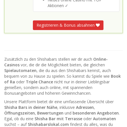
Aktionen ✓
Registrieren & Bonus absahnen
Zusätzlich zu den Shishabars stellen wir dir auch
Online-
Casinos
vor, die dir die Möglichkeit bieten, die gleichen
Spielautomaten
, die du aus den Shishabars kennst, auch
bequem von zu Hause zu spielen. So kannst du Spiele wie
Book
of Ra
oder
Triple Chance
nicht nur in deiner Lieblingsbar
genießen, sondern auch online, mit spannenden
Bonusangeboten und höheren Gewinnchancen.
Unsere Plattform bietet dir eine umfassende Übersicht über
Shisha Bars in deiner Nähe
, inklusive
Adressen
,
Öffnungszeiten
,
Bewertungen
und
besonderen Angeboten
.
Egal, ob du eine
Shisha Bar mit Terrasse
oder
Automaten
suchst – auf
Shishabarslokal.com
findest du alles, was du