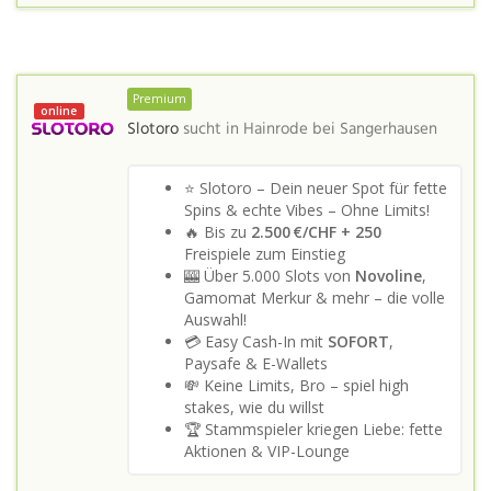
Premium
online
Slotoro
sucht in
Hainrode bei Sangerhausen
⭐ Slotoro – Dein neuer Spot für fette
Spins & echte Vibes – Ohne Limits!
🔥 Bis zu
2.500 €/CHF + 250
Freispiele zum Einstieg
🎰 Über 5.000 Slots von
Novoline
,
Gamomat Merkur & mehr – die volle
Auswahl!
💳 Easy Cash-In mit
SOFORT
,
Paysafe & E-Wallets
💸 Keine Limits, Bro – spiel high
stakes, wie du willst
🏆 Stammspieler kriegen Liebe: fette
Aktionen & VIP-Lounge