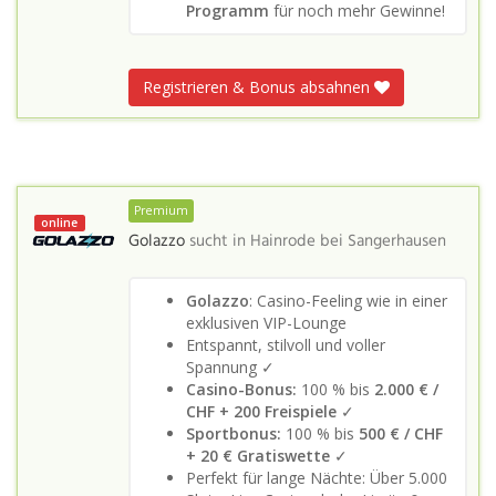
Programm
für noch mehr Gewinne!
Registrieren & Bonus absahnen
Premium
online
Golazzo
sucht in
Hainrode bei Sangerhausen
Golazzo
: Casino-Feeling wie in einer
exklusiven VIP-Lounge
Entspannt, stilvoll und voller
Spannung ✓
Casino-Bonus:
100 % bis
2.000 € /
CHF + 200 Freispiele
✓
Sportbonus:
100 % bis
500 € / CHF
+ 20 € Gratiswette
✓
Perfekt für lange Nächte: Über 5.000