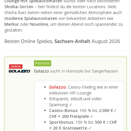
Lounge mit Spielautomaten
suchst oder nach besonderen
Shisha-Sorten
– hier findest du die besten Locations. Viele
Shisha Bars bieten neben einer gemütlichen Atmosphäre auch
moderne Spielautomaten
von bekannten Anbietern wie
Merkur
oder
Novoline
, um deinen Abend noch spannender zu
gestalten.
Besten Online Spielos,
Sachsen-Anhalt
August 2026
Premium
online
Golazzo
sucht in
Hainrode bei Sangerhausen
Golazzo
: Casino-Feeling wie in einer
exklusiven VIP-Lounge
Entspannt, stilvoll und voller
Spannung ✓
Casino-Bonus:
100 % bis
2.000 € /
CHF + 200 Freispiele
✓
Sportbonus:
100 % bis
500 € / CHF
+ 20 € Gratiswette
✓