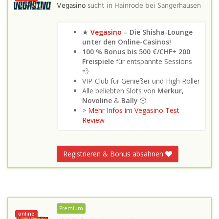
Vegasino
sucht in
Hainrode bei Sangerhausen
★
Vegasino
– Die Shisha-Lounge
unter den Online-Casinos!
100 % Bonus bis 500 €/CHF
+
200
Freispiele
für entspannte Sessions
💨
VIP-Club für Genießer und High Roller
Alle beliebten Slots von
Merkur
,
Novoline
&
Bally
🎲
>
Mehr Infos im Vegasino Test
Review
Registrieren & Bonus absahnen
Premium
online