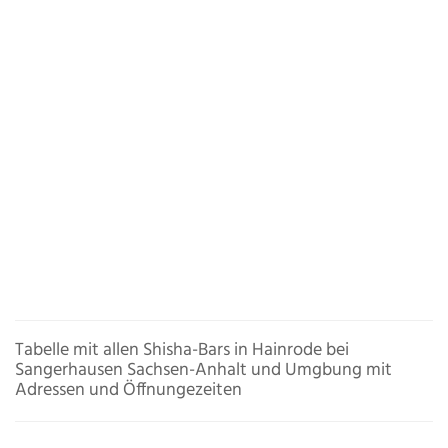
Tabelle mit allen Shisha-Bars in Hainrode bei
Sangerhausen Sachsen-Anhalt und Umgbung mit
Adressen und Öffnungezeiten