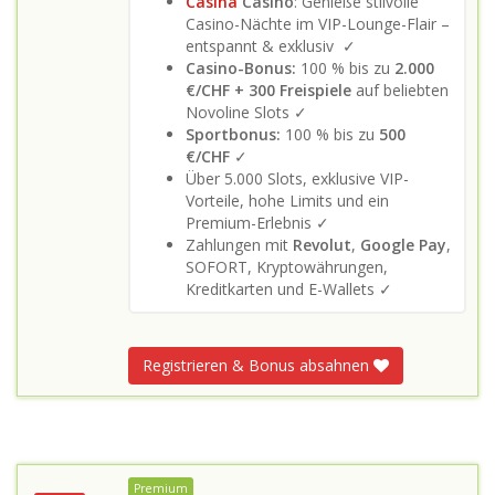
Casina
Casino
: Genieße stilvolle
Casino-Nächte im VIP-Lounge-Flair –
entspannt & exklusiv ✓
Casino-Bonus:
100 % bis zu
2.000
€/CHF + 300 Freispiele
auf beliebten
Novoline Slots ✓
Sportbonus:
100 % bis zu
500
€/CHF
✓
Über 5.000 Slots, exklusive VIP-
Vorteile, hohe Limits und ein
Premium-Erlebnis ✓
Zahlungen mit
Revolut
,
Google Pay
,
SOFORT, Kryptowährungen,
Kreditkarten und E-Wallets ✓
Registrieren & Bonus absahnen
Premium