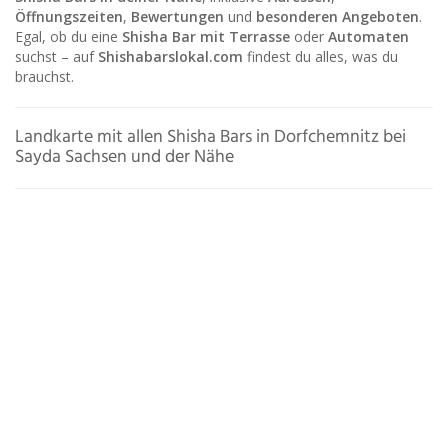
Öffnungszeiten
,
Bewertungen
und
besonderen Angeboten
.
Egal, ob du eine
Shisha Bar mit Terrasse
oder
Automaten
suchst – auf
Shishabarslokal.com
findest du alles, was du
brauchst.
Landkarte mit allen Shisha Bars in Dorfchemnitz bei
Sayda Sachsen und der Nähe