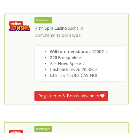
Premium
online
Hit’n’Spin Casino
sucht in
Dorfchemnitz bei Sayda
Willkommensbonus 1200€
✓
220 Freispiele
✓
Alle
Novo
Spiele ✓
Cashback bis zu 2000€ ✓
BESTES NEUES CASINO!
Registrieren & Bonus absahnen
Premium
online