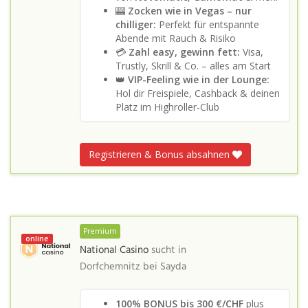
🎰
Zocken wie in Vegas – nur
chilliger:
Perfekt für entspannte
Abende mit Rauch & Risiko
💳
Zahl easy, gewinn fett:
Visa,
Trustly, Skrill & Co. – alles am Start
👑
VIP-Feeling wie in der Lounge:
Hol dir Freispiele, Cashback & deinen
Platz im Highroller-Club
Registrieren & Bonus absahnen
Premium
online
National Casino
sucht in
Dorfchemnitz bei Sayda
100% BONUS bis 300 €/CHF
plus