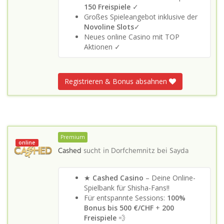
150 Freispiele
✓
Großes Spieleangebot inklusive der
Novoline Slots
✓
Neues online Casino mit TOP
Aktionen ✓
Registrieren & Bonus absahnen
Premium
online
Cashed
sucht in
Dorfchemnitz bei Sayda
★
Cashed Casino
– Deine Online-
Spielbank für Shisha-Fans!!
Für entspannte Sessions:
100%
Bonus bis 500 €/CHF
+
200
Freispiele
💨