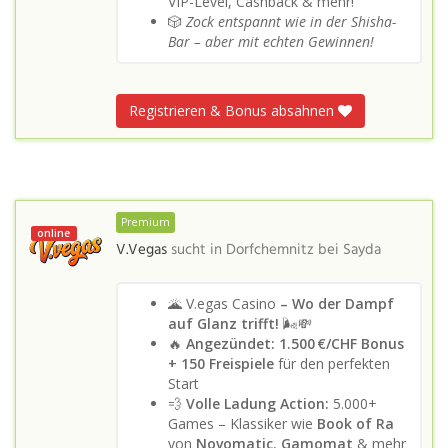
VIP-Level, Cashback & mehr!
🎲
Zock entspannt wie in der Shisha-
Bar – aber mit echten Gewinnen!
Registrieren & Bonus absahnen
Premium
online
V.Vegas
sucht in
Dorfchemnitz bei Sayda
🌋 V.egas Casino
– Wo der Dampf
auf Glanz trifft!
🌬️💸
🔥
Angezündet: 1.500 €/CHF Bonus
+ 150 Freispiele
für den perfekten
Start
💨
Volle Ladung Action:
5.000+
Games – Klassiker wie
Book of Ra
von
Novomatic
,
Gamomat
& mehr