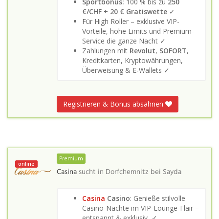
Sportbonus:
100 % bis zu
250
€/CHF + 20 € Gratiswette
✓
Für High Roller – exklusive VIP-
Vorteile, hohe Limits und Premium-
Service die ganze Nacht ✓
Zahlungen mit
Revolut
,
SOFORT
,
Kreditkarten, Kryptowährungen,
Überweisung & E-Wallets ✓
Registrieren & Bonus absahnen
Premium
online
Casina
sucht in
Dorfchemnitz bei Sayda
Casina
Casino
: Genieße stilvolle
Casino-Nächte im VIP-Lounge-Flair –
entspannt & exklusiv ✓