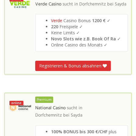
Verde Casino
sucht in
Dorfchemnitz bei Sayda
Verde
Casino Bonus
1200 €
✓
220
Freispiele ✓
Keine Limits ✓
Novo Slots wie z.B. Book Of Ra
✓
Online Casino des Monats ✓
Registrieren & Bonus absahnen
Premium
online
National Casino
sucht in
Dorfchemnitz bei Sayda
100% BONUS bis 300 €/CHF
plus