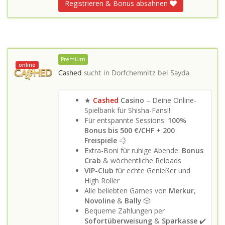
Registrieren & Bonus absahnen
Premium
online
Cashed
sucht in
Dorfchemnitz bei Sayda
★
Cashed
Casino
– Deine Online-
Spielbank für Shisha-Fans!!
Für entspannte Sessions:
100%
Bonus bis 500 €/CHF
+
200
Freispiele
💨
Extra-Boni für ruhige Abende:
Bonus
Crab
& wöchentliche Reloads
VIP-Club
für echte Genießer und
High Roller
Alle beliebten Games von
Merkur
,
Novoline
&
Bally
🎲
Bequeme Zahlungen per
Sofortüberweisung
&
Sparkasse
✔️