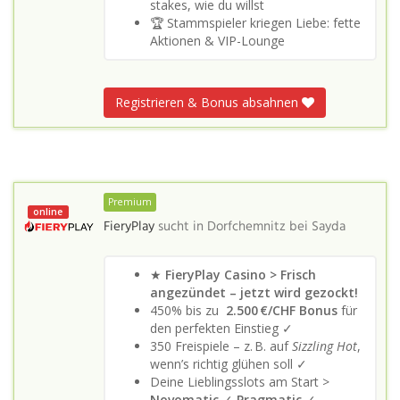
stakes, wie du willst
🏆 Stammspieler kriegen Liebe: fette
Aktionen & VIP-Lounge
Registrieren & Bonus absahnen
Premium
online
FieryPlay
sucht in
Dorfchemnitz bei Sayda
★
FieryPlay Casino > Frisch
angezündet – jetzt wird gezockt!
450% bis zu
2.500 €/CHF Bonus
für
den perfekten Einstieg ✓
350 Freispiele – z. B. auf
Sizzling Hot
,
wenn’s richtig glühen soll ✓
Deine Lieblingsslots am Start >
Novomatic
✓
Pragmatic
✓