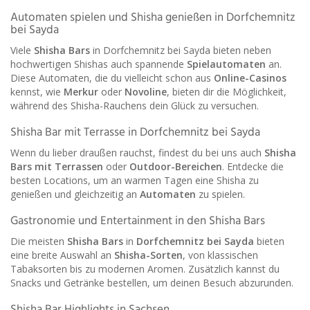
Automaten spielen und Shisha genießen in Dorfchemnitz
bei Sayda
Viele
Shisha Bars
in Dorfchemnitz bei Sayda bieten neben
hochwertigen Shishas auch spannende
Spielautomaten
an.
Diese Automaten, die du vielleicht schon aus
Online-Casinos
kennst, wie
Merkur
oder
Novoline
, bieten dir die Möglichkeit,
während des Shisha-Rauchens dein Glück zu versuchen.
Shisha Bar mit Terrasse in Dorfchemnitz bei Sayda
Wenn du lieber draußen rauchst, findest du bei uns auch
Shisha
Bars mit Terrassen
oder
Outdoor-Bereichen
. Entdecke die
besten Locations, um an warmen Tagen eine Shisha zu
genießen und gleichzeitig an
Automaten
zu spielen.
Gastronomie und Entertainment in den Shisha Bars
Die meisten
Shisha Bars
in
Dorfchemnitz bei Sayda
bieten
eine breite Auswahl an
Shisha-Sorten
, von klassischen
Tabaksorten bis zu modernen Aromen. Zusätzlich kannst du
Snacks und Getränke bestellen, um deinen Besuch abzurunden.
Shisha Bar Highlights in Sachsen