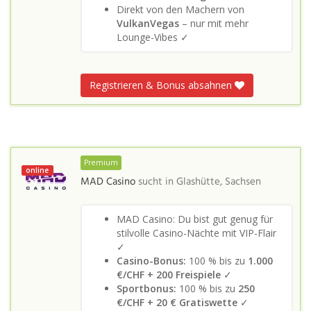
Direkt von den Machern von
VulkanVegas
– nur mit mehr
Lounge-Vibes ✓
Registrieren & Bonus absahnen
Premium
online
MAD Casino
sucht in
Glashütte, Sachsen
MAD Casino: Du bist gut genug für
stilvolle Casino-Nächte mit VIP-Flair
✓
Casino-Bonus:
100 % bis zu
1.000
€/CHF + 200 Freispiele
✓
Sportbonus:
100 % bis zu
250
€/CHF + 20 € Gratiswette
✓