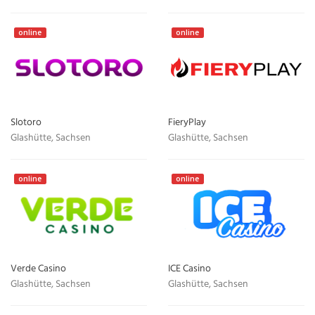
online
online
Slotoro
FieryPlay
Glashütte, Sachsen
Glashütte, Sachsen
online
online
Verde Casino
ICE Casino
Glashütte, Sachsen
Glashütte, Sachsen