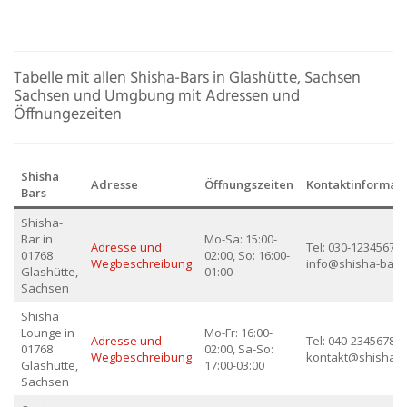
Tabelle mit allen Shisha-Bars in Glashütte, Sachsen
Sachsen und Umgbung mit Adressen und
Öffnungezeiten
Shisha
Adresse
Öffnungszeiten
Kontaktinformat
Bars
Shisha-
Bar in
Mo-Sa: 15:00-
Adresse und
Tel: 030-12345678, 
01768
02:00, So: 16:00-
Wegbeschreibung
info@shisha-bar.
Glashütte,
01:00
Sachsen
Shisha
Lounge in
Mo-Fr: 16:00-
Adresse und
Tel: 040-23456789, 
01768
02:00, Sa-So:
Wegbeschreibung
kontakt@shisha-l
Glashütte,
17:00-03:00
Sachsen