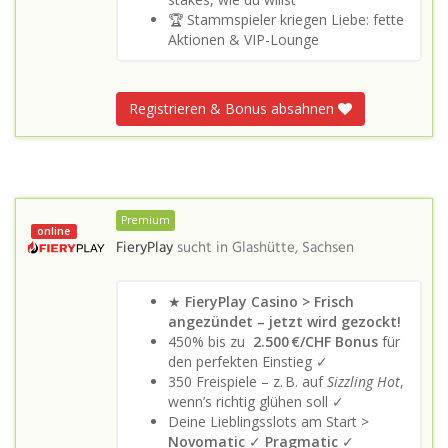
🏆 Stammspieler kriegen Liebe: fette
Aktionen & VIP-Lounge
Registrieren & Bonus absahnen
Premium
online
FieryPlay
sucht in
Glashütte, Sachsen
★
FieryPlay Casino > Frisch
angezündet – jetzt wird gezockt!
450% bis zu
2.500 €/CHF Bonus
für
den perfekten Einstieg ✓
350 Freispiele – z. B. auf
Sizzling Hot
,
wenn’s richtig glühen soll ✓
Deine Lieblingsslots am Start >
Novomatic
✓
Pragmatic
✓