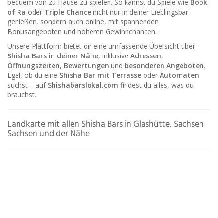
bequem von zu Hause zu spielen. So kannst du Spiele wie
Book
of Ra
oder
Triple Chance
nicht nur in deiner Lieblingsbar
genießen, sondern auch online, mit spannenden
Bonusangeboten und höheren Gewinnchancen.
Unsere Plattform bietet dir eine umfassende Übersicht über
Shisha Bars in deiner Nähe
, inklusive
Adressen
,
Öffnungszeiten
,
Bewertungen
und
besonderen Angeboten
.
Egal, ob du eine
Shisha Bar mit Terrasse
oder
Automaten
suchst – auf
Shishabarslokal.com
findest du alles, was du
brauchst.
Landkarte mit allen Shisha Bars in Glashütte, Sachsen
Sachsen und der Nähe