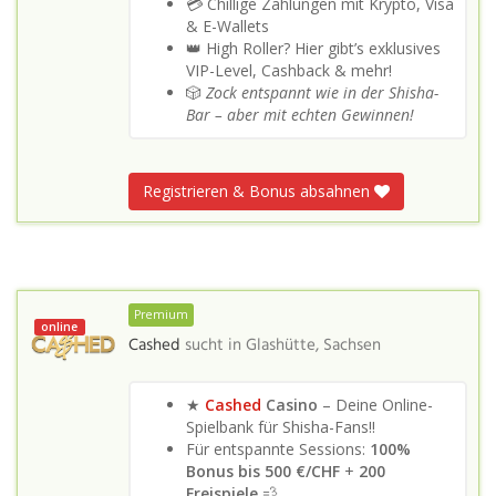
💳 Chillige Zahlungen mit Krypto, Visa
& E-Wallets
👑 High Roller? Hier gibt’s exklusives
VIP-Level, Cashback & mehr!
🎲
Zock entspannt wie in der Shisha-
Bar – aber mit echten Gewinnen!
Registrieren & Bonus absahnen
Premium
online
Cashed
sucht in
Glashütte, Sachsen
★
Cashed
Casino
– Deine Online-
Spielbank für Shisha-Fans!!
Für entspannte Sessions:
100%
Bonus bis 500 €/CHF
+
200
Freispiele
💨