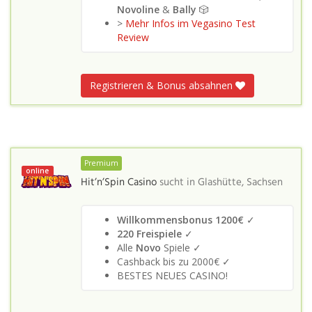
Novoline
&
Bally
🎲
>
Mehr Infos im Vegasino Test
Review
Registrieren & Bonus absahnen
Premium
online
Hit’n’Spin Casino
sucht in
Glashütte, Sachsen
Willkommensbonus 1200€
✓
220 Freispiele
✓
Alle
Novo
Spiele ✓
Cashback bis zu 2000€ ✓
BESTES NEUES CASINO!