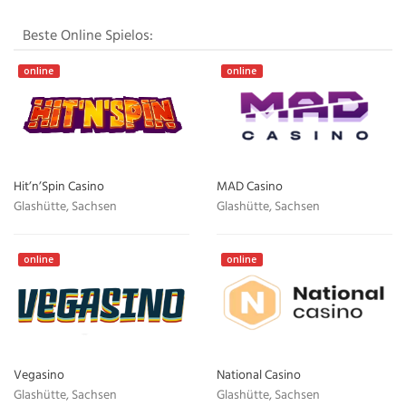
Beste Online Spielos:
online
online
Hit’n’Spin Casino
MAD Casino
Glashütte, Sachsen
Glashütte, Sachsen
online
online
Vegasino
National Casino
Glashütte, Sachsen
Glashütte, Sachsen