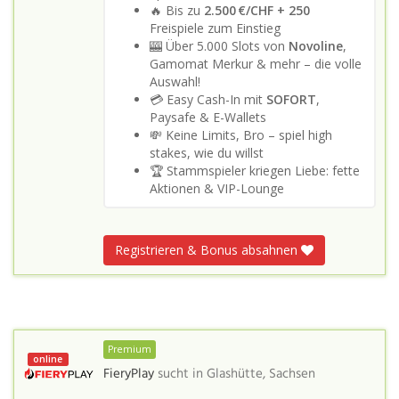
🔥 Bis zu
2.500 €/CHF + 250
Freispiele zum Einstieg
🎰 Über 5.000 Slots von
Novoline
,
Gamomat Merkur & mehr – die volle
Auswahl!
💳 Easy Cash-In mit
SOFORT
,
Paysafe & E-Wallets
💸 Keine Limits, Bro – spiel high
stakes, wie du willst
🏆 Stammspieler kriegen Liebe: fette
Aktionen & VIP-Lounge
Registrieren & Bonus absahnen
Premium
online
FieryPlay
sucht in
Glashütte, Sachsen