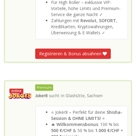
Für High Roller – exklusive VIP-
Vorteile, hohe Limits und Premium-
Service die ganze Nacht ✓
Zahlungen mit
Revolut
,
SOFORT
,
Kreditkarten, Kryptowährungen,
Überweisung & E-Wallets ✓
Registrieren & Bonus absahnen
Premium
online
Joker8
sucht in
Glashütte, Sachsen
⭐ Joker8
–
Perfekt für deine
Shisha-
Session & OHNE LIMITS!
⭐
🔥
Willkommensbonus
: 100 % bis
500 €/CHF
& 50 % bis
1.000 €/CHF
+