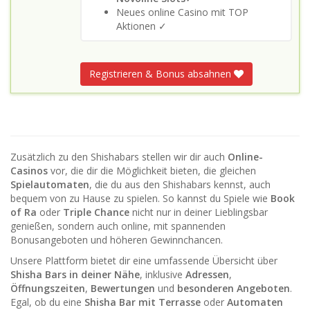
Neues online Casino mit TOP
Aktionen ✓
Registrieren & Bonus absahnen
Zusätzlich zu den Shishabars stellen wir dir auch
Online-
Casinos
vor, die dir die Möglichkeit bieten, die gleichen
Spielautomaten
, die du aus den Shishabars kennst, auch
bequem von zu Hause zu spielen. So kannst du Spiele wie
Book
of Ra
oder
Triple Chance
nicht nur in deiner Lieblingsbar
genießen, sondern auch online, mit spannenden
Bonusangeboten und höheren Gewinnchancen.
Unsere Plattform bietet dir eine umfassende Übersicht über
Shisha Bars in deiner Nähe
, inklusive
Adressen
,
Öffnungszeiten
,
Bewertungen
und
besonderen Angeboten
.
Egal, ob du eine
Shisha Bar mit Terrasse
oder
Automaten