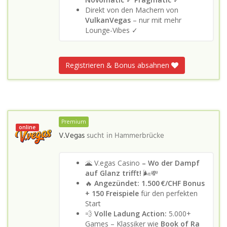
Direkt von den Machern von
VulkanVegas
– nur mit mehr
Lounge-Vibes ✓
Registrieren & Bonus absahnen
Premium
online
V.Vegas
sucht in
Hammerbrücke
🌋 V.egas Casino
– Wo der Dampf
auf Glanz trifft!
🌬️💸
🔥
Angezündet: 1.500 €/CHF Bonus
+ 150 Freispiele
für den perfekten
Start
💨
Volle Ladung Action:
5.000+
Games – Klassiker wie
Book of Ra