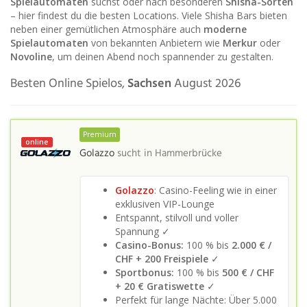
Spielautomaten
suchst oder nach besonderen
Shisha-Sorten
– hier findest du die besten Locations. Viele Shisha Bars bieten
neben einer gemütlichen Atmosphäre auch
moderne
Spielautomaten
von bekannten Anbietern wie
Merkur
oder
Novoline
, um deinen Abend noch spannender zu gestalten.
Besten Online Spielos,
Sachsen
August 2026
Premium
online
Golazzo
sucht in
Hammerbrücke
Golazzo
: Casino-Feeling wie in einer
exklusiven VIP-Lounge
Entspannt, stilvoll und voller
Spannung ✓
Casino-Bonus:
100 % bis
2.000 € /
CHF + 200 Freispiele
✓
Sportbonus:
100 % bis
500 € / CHF
+ 20 € Gratiswette
✓
Perfekt für lange Nächte: Über 5.000