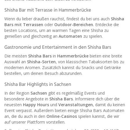
Shisha Bar mit Terrasse in Hammerbrücke
Wenn du lieber draußen rauchst, findest du bei uns auch
Shisha
Bars mit Terrassen
oder
Outdoor-Bereichen
. Entdecke die
besten Locations, um an warmen Tagen eine Shisha zu
genießen und gleichzeitig an
Automaten
zu spielen.
Gastronomie und Entertainment in den Shisha Bars
Die meisten
Shisha Bars
in
Hammerbrücke
bieten eine breite
Auswahl an
Shisha-Sorten
, von klassischen Tabaksorten bis zu
modernen Aromen. Zusätzlich kannst du Snacks und Getränke
bestellen, um deinen Besuch abzurunden.
Shisha Bar Highlights in Sachsen
In der Region
Sachsen
gibt es regelmäßig Events und
besondere Angebote in
Shisha Bars
. Informiere dich über die
neuesten
Happy Hours
und
Veranstaltungen
, damit du keinen
Event verpasst. Außerdem bieten einige Shisha Bars Automaten
an, die du auch in den
Online-Casinos
spielen kannst, die wir
auf unserer Plattform vorstellen.