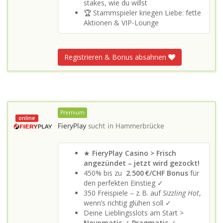
stakes, wie du willst
🏆 Stammspieler kriegen Liebe: fette
Aktionen & VIP-Lounge
Registrieren & Bonus absahnen
Premium
online
FieryPlay
sucht in
Hammerbrücke
★
FieryPlay Casino > Frisch
angezündet – jetzt wird gezockt!
450% bis zu
2.500 €/CHF Bonus
für
den perfekten Einstieg ✓
350 Freispiele – z. B. auf
Sizzling Hot
,
wenn’s richtig glühen soll ✓
Deine Lieblingsslots am Start >
Novomatic
✓
Pragmatic
✓