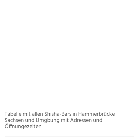
Tabelle mit allen Shisha-Bars in Hammerbrücke
Sachsen und Umgbung mit Adressen und
Öffnungezeiten