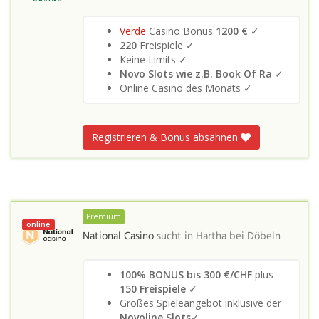
Verde
Casino Bonus
1200 €
✓
220
Freispiele ✓
Keine Limits ✓
Novo Slots wie z.B. Book Of Ra
✓
Online Casino des Monats ✓
Registrieren & Bonus absahnen
Premium
online
National Casino
sucht in
Hartha bei Döbeln
100% BONUS bis 300 €/CHF
plus
150 Freispiele
✓
Großes Spieleangebot inklusive der
Novoline Slots
✓