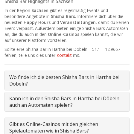
Shisha Bar Highlights in Sachsen
In der Region
Sachsen
gibt es regelmäßig Events und
besondere Angebote in
Shisha Bars
. Informiere dich über die
neuesten
Happy Hours
und
Veranstaltungen
, damit du keinen
Event verpasst. Außerdem bieten einige Shisha Bars Automaten
an, die du auch in den
Online-Casinos
spielen kannst, die wir
auf unserer Plattform vorstellen.
Sollte eine Shisha Bar in Hartha bei Döbeln – 51.1 – 12.9667
fehlen, teile uns dies unter
Kontakt
mit.
Wo finde ich die besten Shisha Bars in Hartha bei
Döbeln?
Kann ich in den Shisha Bars in Hartha bei Döbeln
auch an Automaten spielen?
Gibt es Online-Casinos mit den gleichen
Spielautomaten wie in Shisha Bars?