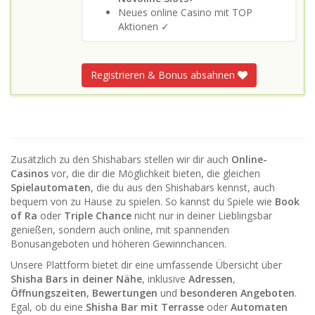
Neues online Casino mit TOP
Aktionen ✓
Registrieren & Bonus absahnen
Zusätzlich zu den Shishabars stellen wir dir auch
Online-
Casinos
vor, die dir die Möglichkeit bieten, die gleichen
Spielautomaten
, die du aus den Shishabars kennst, auch
bequem von zu Hause zu spielen. So kannst du Spiele wie
Book
of Ra
oder
Triple Chance
nicht nur in deiner Lieblingsbar
genießen, sondern auch online, mit spannenden
Bonusangeboten und höheren Gewinnchancen.
Unsere Plattform bietet dir eine umfassende Übersicht über
Shisha Bars in deiner Nähe
, inklusive
Adressen
,
Öffnungszeiten
,
Bewertungen
und
besonderen Angeboten
.
Egal, ob du eine
Shisha Bar mit Terrasse
oder
Automaten