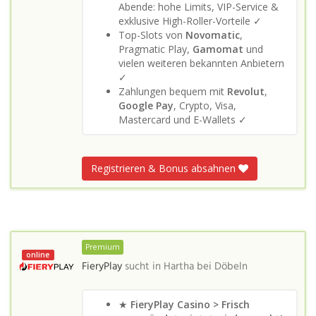
Abende: hohe Limits, VIP-Service &
exklusive High-Roller-Vorteile ✓
Top-Slots von
Novomatic
,
Pragmatic Play,
Gamomat
und
vielen weiteren bekannten Anbietern
✓
Zahlungen bequem mit
Revolut
,
Google Pay
, Crypto, Visa,
Mastercard und E-Wallets ✓
Registrieren & Bonus absahnen
Premium
online
FieryPlay
sucht in
Hartha bei Döbeln
★
FieryPlay Casino > Frisch