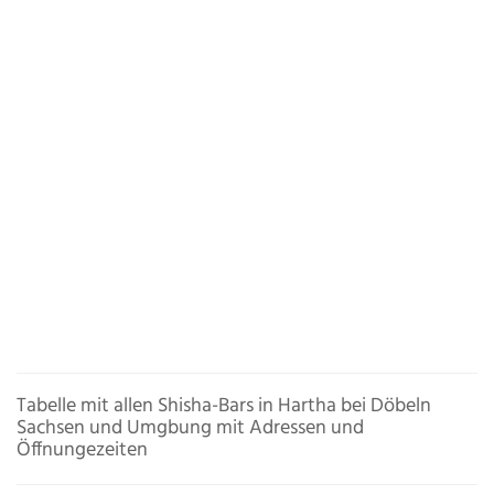
Tabelle mit allen Shisha-Bars in Hartha bei Döbeln
Sachsen und Umgbung mit Adressen und
Öffnungezeiten