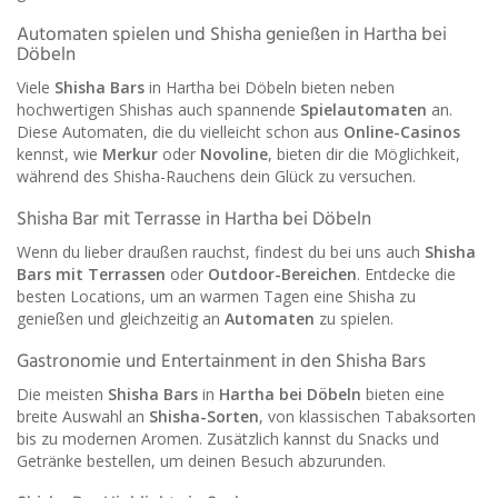
Automaten spielen und Shisha genießen in Hartha bei
Döbeln
Viele
Shisha Bars
in Hartha bei Döbeln bieten neben
hochwertigen Shishas auch spannende
Spielautomaten
an.
Diese Automaten, die du vielleicht schon aus
Online-Casinos
kennst, wie
Merkur
oder
Novoline
, bieten dir die Möglichkeit,
während des Shisha-Rauchens dein Glück zu versuchen.
Shisha Bar mit Terrasse in Hartha bei Döbeln
Wenn du lieber draußen rauchst, findest du bei uns auch
Shisha
Bars mit Terrassen
oder
Outdoor-Bereichen
. Entdecke die
besten Locations, um an warmen Tagen eine Shisha zu
genießen und gleichzeitig an
Automaten
zu spielen.
Gastronomie und Entertainment in den Shisha Bars
Die meisten
Shisha Bars
in
Hartha bei Döbeln
bieten eine
breite Auswahl an
Shisha-Sorten
, von klassischen Tabaksorten
bis zu modernen Aromen. Zusätzlich kannst du Snacks und
Getränke bestellen, um deinen Besuch abzurunden.