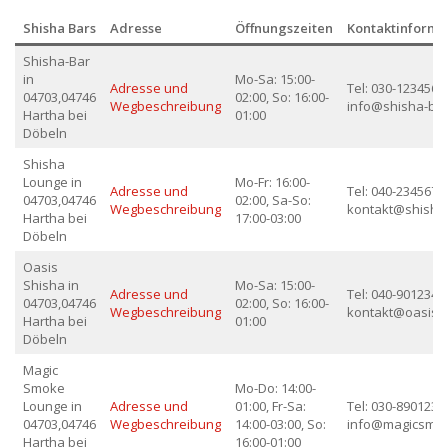
Shisha Bars
Adresse
Öffnungszeiten
Kontaktinforma
Shisha-Bar
in
Mo-Sa: 15:00-
Adresse und
Tel: 030-12345678
04703,04746
02:00, So: 16:00-
Wegbeschreibung
info@shisha-bar
Hartha bei
01:00
Döbeln
Shisha
Lounge in
Mo-Fr: 16:00-
Adresse und
Tel: 040-23456789
04703,04746
02:00, Sa-So:
Wegbeschreibung
kontakt@shisha
Hartha bei
17:00-03:00
Döbeln
Oasis
Shisha in
Mo-Sa: 15:00-
Adresse und
Tel: 040-90123456
04703,04746
02:00, So: 16:00-
Wegbeschreibung
kontakt@oasiss
Hartha bei
01:00
Döbeln
Magic
Smoke
Mo-Do: 14:00-
Lounge in
Adresse und
01:00, Fr-Sa:
Tel: 030-89012345
04703,04746
Wegbeschreibung
14:00-03:00, So:
info@magicsmok
Hartha bei
16:00-01:00