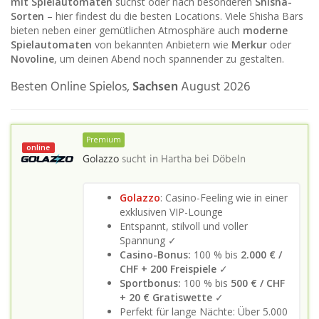
mit Spielautomaten
suchst oder nach besonderen
Shisha-
Sorten
– hier findest du die besten Locations. Viele Shisha Bars
bieten neben einer gemütlichen Atmosphäre auch
moderne
Spielautomaten
von bekannten Anbietern wie
Merkur
oder
Novoline
, um deinen Abend noch spannender zu gestalten.
Besten Online Spielos,
Sachsen
August 2026
Premium
online
Golazzo
sucht in
Hartha bei Döbeln
Golazzo
: Casino-Feeling wie in einer
exklusiven VIP-Lounge
Entspannt, stilvoll und voller
Spannung ✓
Casino-Bonus:
100 % bis
2.000 € /
CHF + 200 Freispiele
✓
Sportbonus:
100 % bis
500 € / CHF
+ 20 € Gratiswette
✓
Perfekt für lange Nächte: Über 5.000