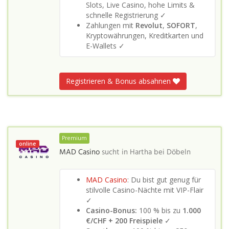
Slots, Live Casino, hohe Limits &
schnelle Registrierung ✓
Zahlungen mit
Revolut
,
SOFORT
,
Kryptowährungen, Kreditkarten und
E-Wallets ✓
Registrieren & Bonus absahnen
Premium
online
MAD Casino
sucht in
Hartha bei Döbeln
MAD Casino
: Du bist gut genug für
stilvolle Casino-Nächte mit VIP-Flair
✓
Casino-Bonus:
100 % bis zu
1.000
€/CHF + 200 Freispiele
✓