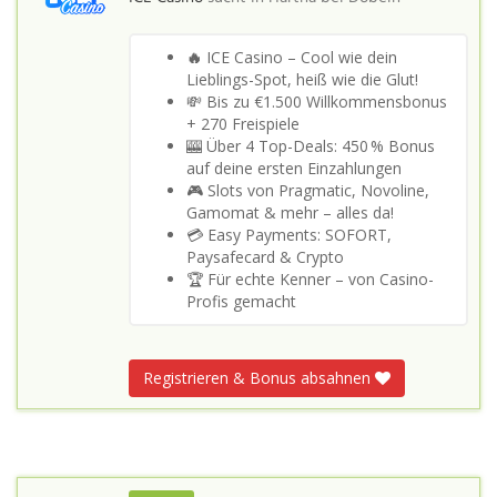
🔥
ICE Casino – Cool wie dein
Lieblings-Spot, heiß wie die Glut!
💸 Bis zu €1.500 Willkommensbonus
+ 270 Freispiele
🎰 Über 4 Top-Deals: 450 % Bonus
auf deine ersten Einzahlungen
🎮 Slots von Pragmatic, Novoline,
Gamomat & mehr – alles da!
💳 Easy Payments: SOFORT,
Paysafecard & Crypto
🏆 Für echte Kenner – von Casino-
Profis gemacht
Registrieren & Bonus absahnen