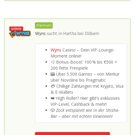
Premium
online
Wyns
sucht in
Hartha bei Döbeln
Wyns
Casino – Dein VIP-Lounge-
Moment online!
💨 Bonus-Boost: 100 % bis €500 +
200 fette Freispiele
🎰 Über 5.500 Games – von Merkur
über Novoline bis Pragmatic
💳 Chillige Zahlungen mit Krypto, Visa
& E-Wallets
👑 High Roller? Hier gibt’s exklusives
VIP-Level, Cashback & mehr!
🎲
Zock entspannt wie in der Shisha-
Bar – aber mit echten Gewinnen!