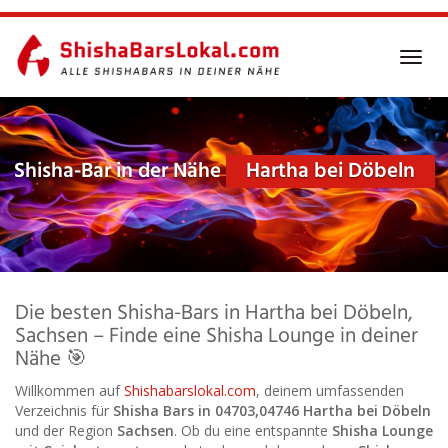
Skip
to
main
Toggl
content
navig
Shisha-Bar in der Nähe
Hartha bei Döbeln
Die besten Shisha-Bars in Hartha bei Döbeln,
Sachsen – Finde eine Shisha Lounge in deiner
Nähe 🎯
Willkommen auf
Shishabarslokal.com
, deinem umfassenden
Verzeichnis für
Shisha Bars in 04703,04746 Hartha bei Döbeln
und der Region
Sachsen
. Ob du eine entspannte
Shisha Lounge