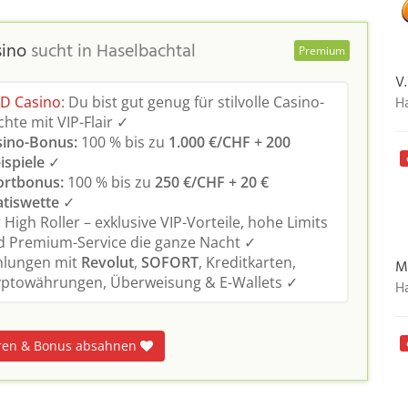
ino
sucht in
Haselbachtal
Premium
V
D Casino
: Du bist gut genug für stilvolle Casino-
H
hte mit VIP-Flair ✓
sino-Bonus:
100 % bis zu
1.000 €/CHF + 200
ispiele
✓
ortbonus:
100 % bis zu
250 €/CHF + 20 €
atiswette
✓
 High Roller – exklusive VIP-Vorteile, hohe Limits
d Premium-Service die ganze Nacht ✓
hlungen mit
Revolut
,
SOFORT
, Kreditkarten,
M
yptowährungen, Überweisung & E-Wallets ✓
H
eren & Bonus absahnen