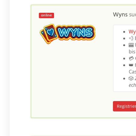
Wyns
su
online
Wy
💨 
🎰
bis
💳 
👑 
Ca
🎲
ech
Registri