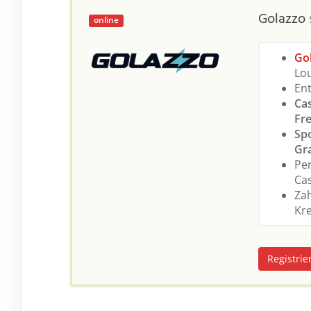
Golazzo
online
Go
Lo
Ent
Ca
Fre
Sp
Gr
Per
Cas
Za
Kre
Registri