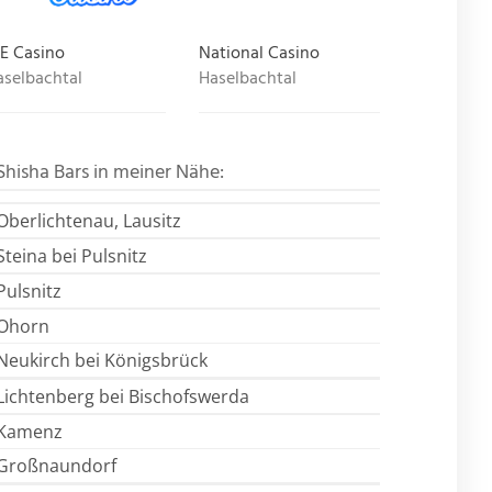
CE Casino
National Casino
aselbachtal
Haselbachtal
Shisha Bars in meiner Nähe:
Oberlichtenau, Lausitz
Steina bei Pulsnitz
Pulsnitz
Ohorn
Neukirch bei Königsbrück
Lichtenberg bei Bischofswerda
Kamenz
Großnaundorf