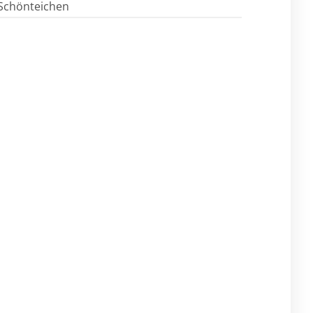
Schönteichen