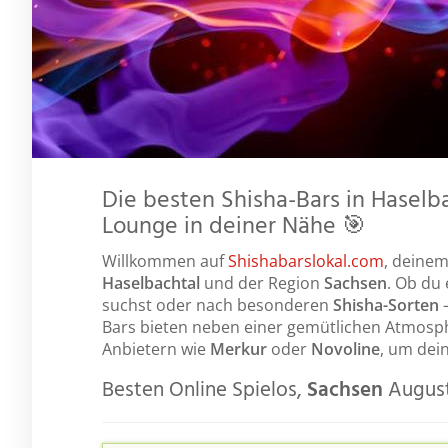
Die besten Shisha-Bars in Haselb
Lounge in deiner Nähe 🎯
Willkommen auf
Shishabarslokal.com
, deine
Haselbachtal
und der Region
Sachsen
. Ob du
suchst oder nach besonderen
Shisha-Sorten
–
Bars bieten neben einer gemütlichen Atmos
Anbietern wie
Merkur
oder
Novoline
, um dei
Besten Online Spielos,
Sachsen
Augus