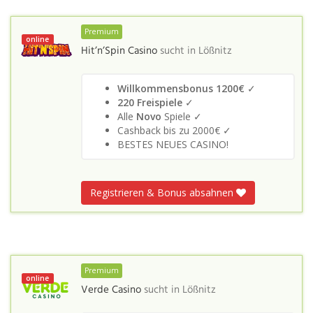
Premium
online
Hit’n’Spin Casino
sucht in
Lößnitz
Willkommensbonus 1200€
✓
220 Freispiele
✓
Alle
Novo
Spiele ✓
Cashback bis zu 2000€ ✓
BESTES NEUES CASINO!
Registrieren & Bonus absahnen
Premium
online
Verde Casino
sucht in
Lößnitz