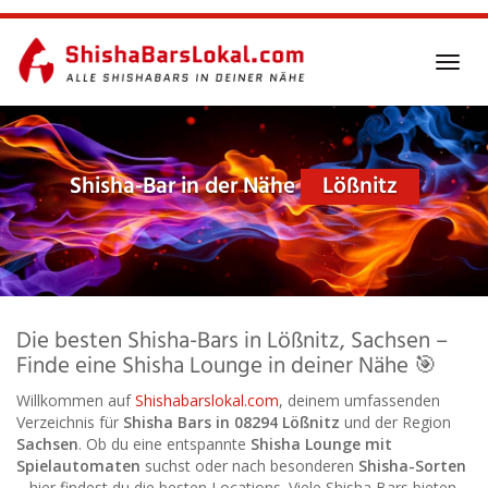
Skip
to
main
Toggl
content
navig
Shisha-Bar in der Nähe
Lößnitz
Die besten Shisha-Bars in Lößnitz, Sachsen –
Finde eine Shisha Lounge in deiner Nähe 🎯
Willkommen auf
Shishabarslokal.com
, deinem umfassenden
Verzeichnis für
Shisha Bars in 08294 Lößnitz
und der Region
Sachsen
. Ob du eine entspannte
Shisha Lounge mit
Spielautomaten
suchst oder nach besonderen
Shisha-Sorten
– hier findest du die besten Locations. Viele Shisha Bars bieten