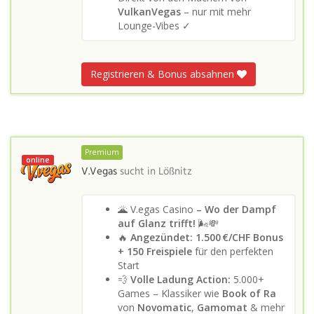
VulkanVegas
– nur mit mehr
Lounge-Vibes ✓
Registrieren & Bonus absahnen
Premium
online
V.Vegas
sucht in
Lößnitz
🌋 V.egas Casino
– Wo der Dampf
auf Glanz trifft!
🌬️💸
🔥
Angezündet: 1.500 €/CHF Bonus
+ 150 Freispiele
für den perfekten
Start
💨
Volle Ladung Action:
5.000+
Games – Klassiker wie
Book of Ra
von
Novomatic
,
Gamomat
& mehr