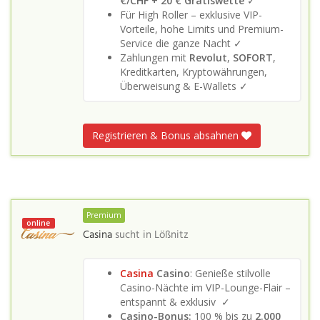
€/CHF + 20 € Gratiswette
✓
Für High Roller – exklusive VIP-
Vorteile, hohe Limits und Premium-
Service die ganze Nacht ✓
Zahlungen mit
Revolut
,
SOFORT
,
Kreditkarten, Kryptowährungen,
Überweisung & E-Wallets ✓
Registrieren & Bonus absahnen
Premium
online
Casina
sucht in
Lößnitz
Casina
Casino
: Genieße stilvolle
Casino-Nächte im VIP-Lounge-Flair –
entspannt & exklusiv ✓
Casino-Bonus:
100 % bis zu
2.000