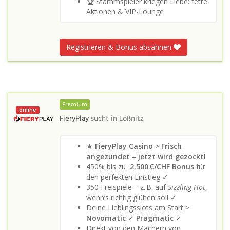
🏆 Stammspieler kriegen Liebe: fette
Aktionen & VIP-Lounge
Registrieren & Bonus absahnen
Premium
online
FieryPlay
sucht in
Lößnitz
★
FieryPlay Casino > Frisch
angezündet – jetzt wird gezockt!
450% bis zu
2.500 €/CHF Bonus
für
den perfekten Einstieg ✓
350 Freispiele – z. B. auf
Sizzling Hot
,
wenn’s richtig glühen soll ✓
Deine Lieblingsslots am Start >
Novomatic
✓
Pragmatic
✓
Direkt von den Machern von