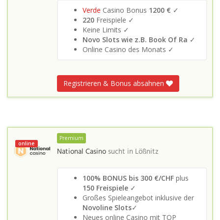
Verde
Casino Bonus
1200 €
✓
220
Freispiele ✓
Keine Limits ✓
Novo Slots wie z.B. Book Of Ra
✓
Online Casino des Monats ✓
Registrieren & Bonus absahnen
Premium
online
National Casino
sucht in
Lößnitz
100% BONUS bis 300 €/CHF
plus
150 Freispiele
✓
Großes Spieleangebot inklusive der
Novoline Slots
✓
Neues online Casino mit TOP