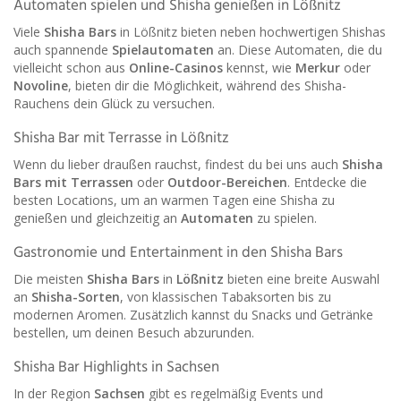
Automaten spielen und Shisha genießen in Lößnitz
Viele
Shisha Bars
in Lößnitz bieten neben hochwertigen Shishas
auch spannende
Spielautomaten
an. Diese Automaten, die du
vielleicht schon aus
Online-Casinos
kennst, wie
Merkur
oder
Novoline
, bieten dir die Möglichkeit, während des Shisha-
Rauchens dein Glück zu versuchen.
Shisha Bar mit Terrasse in Lößnitz
Wenn du lieber draußen rauchst, findest du bei uns auch
Shisha
Bars mit Terrassen
oder
Outdoor-Bereichen
. Entdecke die
besten Locations, um an warmen Tagen eine Shisha zu
genießen und gleichzeitig an
Automaten
zu spielen.
Gastronomie und Entertainment in den Shisha Bars
Die meisten
Shisha Bars
in
Lößnitz
bieten eine breite Auswahl
an
Shisha-Sorten
, von klassischen Tabaksorten bis zu
modernen Aromen. Zusätzlich kannst du Snacks und Getränke
bestellen, um deinen Besuch abzurunden.
Shisha Bar Highlights in Sachsen
In der Region
Sachsen
gibt es regelmäßig Events und