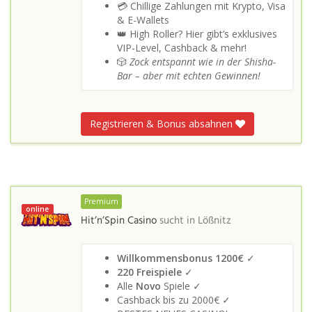
💳 Chillige Zahlungen mit Krypto, Visa
& E-Wallets
👑 High Roller? Hier gibt’s exklusives
VIP-Level, Cashback & mehr!
🎲
Zock entspannt wie in der Shisha-
Bar – aber mit echten Gewinnen!
Registrieren & Bonus absahnen
Premium
online
Hit’n’Spin Casino
sucht in
Lößnitz
Willkommensbonus 1200€
✓
220 Freispiele
✓
Alle
Novo
Spiele ✓
Cashback bis zu 2000€ ✓