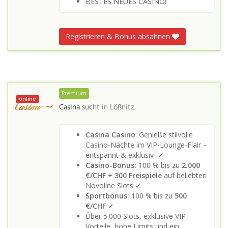
BESTES NEUES CASINO!
Registrieren & Bonus absahnen
Premium
online
Casina
sucht in
Lößnitz
Casina Casino
: Genieße stilvolle
Casino-Nächte im VIP-Lounge-Flair –
entspannt & exklusiv ✓
Casino-Bonus:
100 % bis zu
2.000
€/CHF + 300 Freispiele
auf beliebten
Novoline Slots ✓
Sportbonus:
100 % bis zu
500
€/CHF
✓
Über 5.000 Slots, exklusive VIP-
Vorteile, hohe Limits und ein