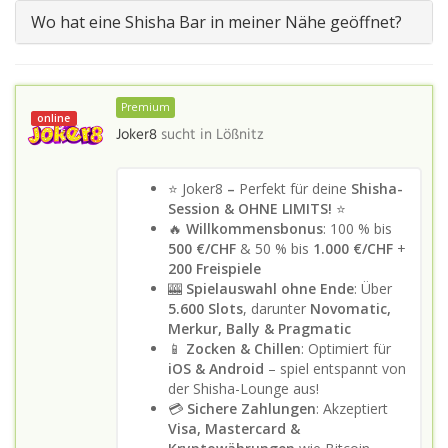
Wo hat eine Shisha Bar in meiner Nähe geöffnet?
Premium
online
Joker8
sucht in
Lößnitz
⭐ Joker8
–
Perfekt für deine
Shisha-
Session & OHNE LIMITS!
⭐
🔥
Willkommensbonus
: 100 % bis
500 €/CHF
& 50 % bis
1.000 €/CHF
+
200 Freispiele
🎰
Spielauswahl ohne Ende
: Über
5.600 Slots
, darunter
Novomatic,
Merkur, Bally & Pragmatic
📱
Zocken & Chillen
: Optimiert für
iOS & Android
– spiel entspannt von
der Shisha-Lounge aus!
💳
Sichere Zahlungen
: Akzeptiert
Visa, Mastercard &