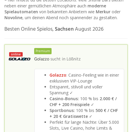
neben einer gemütlichen Atmosphäre auch
moderne
Spielautomaten
von bekannten Anbietern wie
Merkur
oder
Novoline
, um deinen Abend noch spannender zu gestalten.
Besten Online Spielos,
Sachsen
August 2026
Premium
online
Golazzo
sucht in
Lößnitz
Golazzo
: Casino-Feeling wie in einer
exklusiven VIP-Lounge
Entspannt, stilvoll und voller
Spannung ✓
Casino-Bonus:
100 % bis
2.000 € /
CHF + 200 Freispiele
✓
Sportbonus:
100 % bis
500 € / CHF
+ 20 € Gratiswette
✓
Perfekt für lange Nächte: Über 5.000
Slots, Live Casino, hohe Limits &