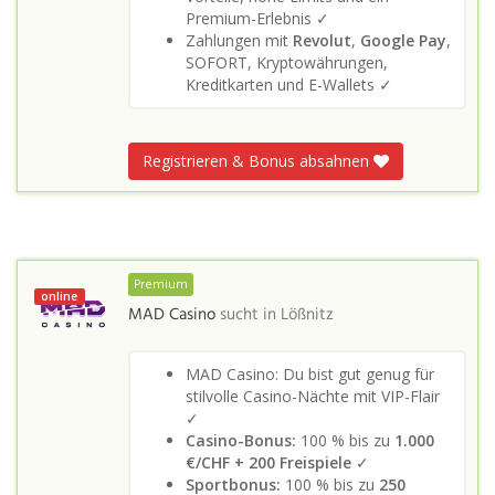
Premium-Erlebnis ✓
Zahlungen mit
Revolut
,
Google Pay
,
SOFORT, Kryptowährungen,
Kreditkarten und E-Wallets ✓
Registrieren & Bonus absahnen
Premium
online
MAD Casino
sucht in
Lößnitz
MAD Casino: Du bist gut genug für
stilvolle Casino-Nächte mit VIP-Flair
✓
Casino-Bonus:
100 % bis zu
1.000
€/CHF + 200 Freispiele
✓
Sportbonus:
100 % bis zu
250