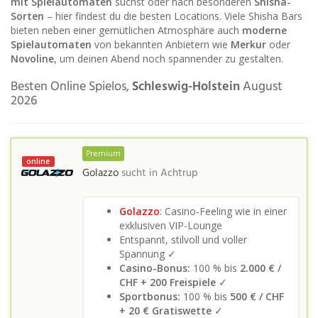
mit Spielautomaten
suchst oder nach besonderen
Shisha-
Sorten
– hier findest du die besten Locations. Viele Shisha Bars
bieten neben einer gemütlichen Atmosphäre auch
moderne
Spielautomaten
von bekannten Anbietern wie
Merkur
oder
Novoline
, um deinen Abend noch spannender zu gestalten.
Besten Online Spielos,
Schleswig-Holstein
August
2026
Premium
online
Golazzo
sucht in
Achtrup
Golazzo
: Casino-Feeling wie in einer
exklusiven VIP-Lounge
Entspannt, stilvoll und voller
Spannung ✓
Casino-Bonus:
100 % bis
2.000 € /
CHF + 200 Freispiele
✓
Sportbonus:
100 % bis
500 € / CHF
+ 20 € Gratiswette
✓