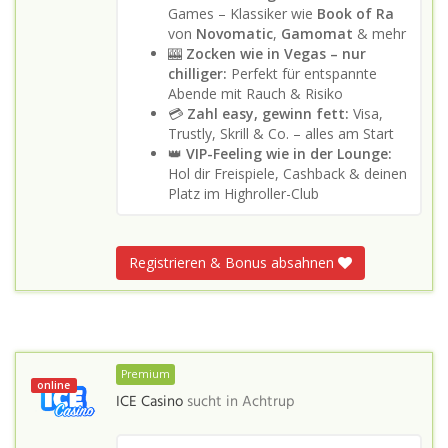
Games – Klassiker wie
Book of Ra
von
Novomatic
,
Gamomat
& mehr
🎰
Zocken wie in Vegas – nur
chilliger:
Perfekt für entspannte
Abende mit Rauch & Risiko
💳
Zahl easy, gewinn fett:
Visa,
Trustly, Skrill & Co. – alles am Start
👑
VIP-Feeling wie in der Lounge:
Hol dir Freispiele, Cashback & deinen
Platz im Highroller-Club
Registrieren & Bonus absahnen
Premium
online
ICE Casino
sucht in
Achtrup