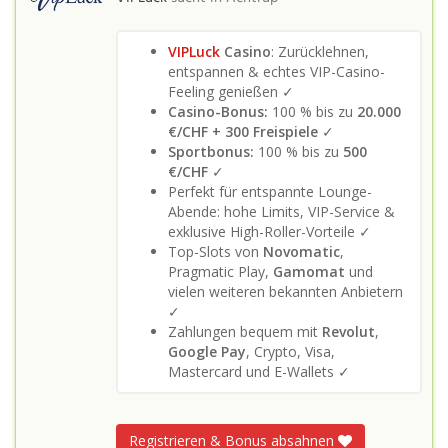
VIPLuck
Casino
: Zurücklehnen,
entspannen & echtes VIP-Casino-
Feeling genießen ✓
Casino-Bonus:
100 % bis zu
20.000
€/CHF + 300 Freispiele
✓
Sportbonus:
100 % bis zu
500
€/CHF
✓
Perfekt für entspannte Lounge-
Abende: hohe Limits, VIP-Service &
exklusive High-Roller-Vorteile ✓
Top-Slots von
Novomatic
,
Pragmatic Play,
Gamomat
und
vielen weiteren bekannten Anbietern
✓
Zahlungen bequem mit
Revolut
,
Google Pay
, Crypto, Visa,
Mastercard und E-Wallets ✓
Registrieren & Bonus absahnen