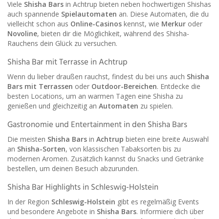
Viele
Shisha Bars
in Achtrup bieten neben hochwertigen Shishas
auch spannende
Spielautomaten
an. Diese Automaten, die du
vielleicht schon aus
Online-Casinos
kennst, wie
Merkur
oder
Novoline
, bieten dir die Möglichkeit, während des Shisha-
Rauchens dein Glück zu versuchen.
Shisha Bar mit Terrasse in Achtrup
Wenn du lieber draußen rauchst, findest du bei uns auch
Shisha
Bars mit Terrassen
oder
Outdoor-Bereichen
. Entdecke die
besten Locations, um an warmen Tagen eine Shisha zu
genießen und gleichzeitig an
Automaten
zu spielen.
Gastronomie und Entertainment in den Shisha Bars
Die meisten
Shisha Bars
in
Achtrup
bieten eine breite Auswahl
an
Shisha-Sorten
, von klassischen Tabaksorten bis zu
modernen Aromen. Zusätzlich kannst du Snacks und Getränke
bestellen, um deinen Besuch abzurunden.
Shisha Bar Highlights in Schleswig-Holstein
In der Region
Schleswig-Holstein
gibt es regelmäßig Events
und besondere Angebote in
Shisha Bars
. Informiere dich über