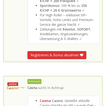
€/CHF + 200 Freispiele
✓
Sportbonus:
100 % bis zu
250
€/CHF + 20 € Gratiswette
✓
Für High Roller – exklusive VIP-
Vorteile, hohe Limits und Premium-
Service die ganze Nacht ✓
Zahlungen mit
Revolut
,
SOFORT
,
Kreditkarten, Kryptowährungen,
Überweisung & E-Wallets ✓
Registrieren & Bonus absahnen
Premium
online
Casina
sucht in
Achtrup
Casina
Casino
: Genieße stilvolle
Casino-Nächte im VIP-Lounge-Flair –