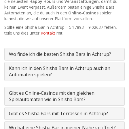
die neuesten
Happy Hours
und
Veranstaltungen
, damit du
keinen Event verpasst. Außerdem bieten einige Shisha Bars
Automaten an, die du auch in den
Online-Casinos
spielen
kannst, die wir auf unserer Plattform vorstellen.
Sollte eine Shisha Bar in Achtrup – 54.7893 – 9.02637 fehlen,
teile uns dies unter
Kontakt
mit.
Wo finde ich die besten Shisha Bars in Achtrup?
Kann ich in den Shisha Bars in Achtrup auch an
Automaten spielen?
Gibt es Online-Casinos mit den gleichen
Spielautomaten wie in Shisha Bars?
Gibt es Shisha Bars mit Terrassen in Achtrup?
Wo hat eine Shisha Bar in meiner Nähe geöffnet?