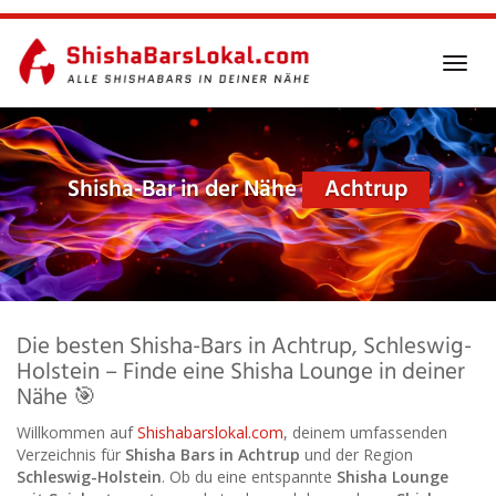
Skip
to
main
Toggl
content
navig
Shisha-Bar in der Nähe
Achtrup
Die besten Shisha-Bars in Achtrup, Schleswig-
Holstein – Finde eine Shisha Lounge in deiner
Nähe 🎯
Willkommen auf
Shishabarslokal.com
, deinem umfassenden
Verzeichnis für
Shisha Bars in Achtrup
und der Region
Schleswig-Holstein
. Ob du eine entspannte
Shisha Lounge