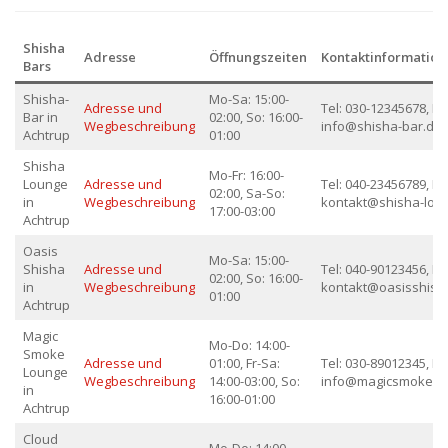
Shisha
Adresse
Öffnungszeiten
Kontaktinformation
Bars
Shisha-
Mo-Sa: 15:00-
Adresse und
Tel: 030-12345678, Em
Bar in
02:00, So: 16:00-
Wegbeschreibung
info@shisha-bar.de
Achtrup
01:00
Shisha
Mo-Fr: 16:00-
Lounge
Adresse und
Tel: 040-23456789, Em
02:00, Sa-So:
in
Wegbeschreibung
kontakt@shisha-lou
17:00-03:00
Achtrup
Oasis
Mo-Sa: 15:00-
Shisha
Adresse und
Tel: 040-90123456, Em
02:00, So: 16:00-
in
Wegbeschreibung
kontakt@oasisshish
01:00
Achtrup
Magic
Mo-Do: 14:00-
Smoke
Adresse und
01:00, Fr-Sa:
Tel: 030-89012345, Em
Lounge
Wegbeschreibung
14:00-03:00, So:
info@magicsmokelo
in
16:00-01:00
Achtrup
Cloud