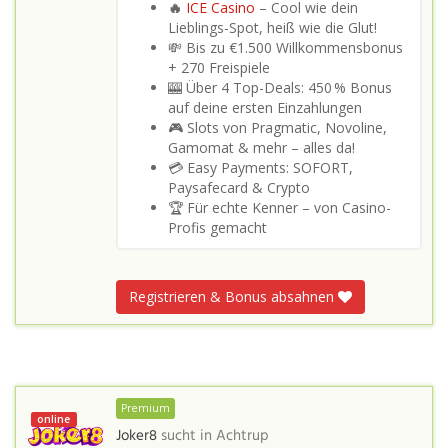
🔥
ICE Casino
– Cool wie dein
Lieblings-Spot, heiß wie die Glut!
💸 Bis zu €1.500 Willkommensbonus
+ 270 Freispiele
🎰 Über 4 Top-Deals: 450 % Bonus
auf deine ersten Einzahlungen
🎮 Slots von Pragmatic, Novoline,
Gamomat & mehr – alles da!
💳 Easy Payments: SOFORT,
Paysafecard & Crypto
🏆 Für echte Kenner – von Casino-
Profis gemacht
Registrieren & Bonus absahnen
Premium
online
Joker8
sucht in
Achtrup