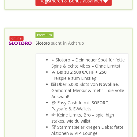
Registrieren & Bonus absahnen
Premium
online
Slotoro
sucht in
Achtrup
⭐ Slotoro – Dein neuer Spot für fette
Spins & echte Vibes – Ohne Limits!
🔥 Bis zu
2.500 €/CHF + 250
Freispiele zum Einstieg
🎰 Über 5.000 Slots von
Novoline
,
Gamomat Merkur & mehr – die volle
Auswahl!
💳 Easy Cash-In mit
SOFORT
,
Paysafe & E-Wallets
💸 Keine Limits, Bro – spiel high
stakes, wie du willst
🏆 Stammspieler kriegen Liebe: fette
Aktionen & VIP-Lounge