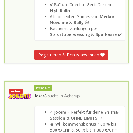
VIP-Club
für echte Genießer und
High Roller
Alle beliebten Games von
Merkur
,
Novoline
&
Bally
🎲
Bequeme Zahlungen per
Sofortüberweisung
&
Sparkasse
✔️
Registrieren & Bonus absahnen
Premium
online
Joker8
sucht in
Achtrup
⭐ Joker8
–
Perfekt für deine
Shisha-
Session & OHNE LIMITS!
⭐
🔥
Willkommensbonus
: 100 % bis
500 €/CHF
& 50 % bis
1.000 €/CHF
+