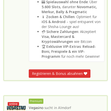
🎰
Spielauswahl ohne Ende
: Über
5.600 Slots
, darunter
Novomatic,
Merkur, Bally & Pragmatic
📱
Zocken & Chillen
: Optimiert für
iOS & Android
– spiel entspannt von
der Shisha-Lounge aus!
💳
Sichere Zahlungen
: Akzeptiert
Visa, Mastercard &
Kryptowährungen
wie Bitcoin
🏆
Exklusive VIP-Extras
:
Reload-
Boni, Freispiele & ein VIP-
Programm
für noch mehr Gewinne!
Registrieren & Bonus absahnen
Premium
online
Vegasino
sucht in
Almdorf