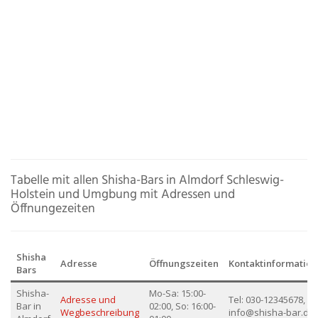
Tabelle mit allen Shisha-Bars in Almdorf Schleswig-
Holstein und Umgbung mit Adressen und
Öffnungezeiten
Shisha
Adresse
Öffnungszeiten
Kontaktinformatio
Bars
Shisha-
Mo-Sa: 15:00-
Adresse und
Tel: 030-12345678, Em
Bar in
02:00, So: 16:00-
Wegbeschreibung
info@shisha-bar.de