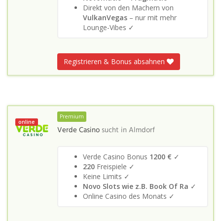
Direkt von den Machern von
VulkanVegas
– nur mit mehr
Lounge-Vibes ✓
Registrieren & Bonus absahnen
Premium
online
Verde Casino
sucht in
Almdorf
Verde Casino Bonus
1200 €
✓
220
Freispiele ✓
Keine Limits ✓
Novo Slots wie z.B. Book Of Ra
✓
Online Casino des Monats ✓