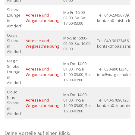
Almdorf
01:00
Shisha
Mo-Fr: 16:00-
Lounge
Adresse und
Tel: 040-23456789, Em
02:00, Sa-So:
in
Wegbeschreibung
kontakt@shisha-lou
17:00-03:00
Almdorf
Oasis
Mo-Sa: 15:00-
Shisha
Adresse und
Tel: 040-90123456, Em
02:00, So: 16:00-
in
Wegbeschreibung
kontakt@oasisshish
01:00
Almdorf
Magic
Mo-Do: 14:00-
Smoke
Adresse und
01:00, Fr-Sa:
Tel: 030-89012345, Em
Lounge
Wegbeschreibung
14:00-03:00, So:
info@magicsmokelo
in
16:00-01:00
Almdorf
Cloud
Mo-Do: 14:00-
Nine
Adresse und
01:00, Fr-Sa:
Tel: 040-67890123, Em
Shisha
Wegbeschreibung
14:00-03:00, So:
kontakt@cloudnine.
in
16:00-01:00
Almdorf
Deine Vorteile auf einen Blick: