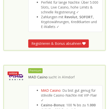
Perfekt für lange Nächte: Über 5.000
Slots, Live Casino, hohe Limits &
schnelle Registrierung ✓
Zahlungen mit
Revolut
,
SOFORT
,
Kryptowährungen, Kreditkarten und
E-Wallets ✓
Registrieren & Bonus absahnen
Premium
online
MAD Casino
sucht in
Almdorf
MAD Casino
: Du bist gut genug für
stilvolle Casino-Nächte mit VIP-Flair
✓
Casino-Bonus:
100 % bis zu
1.000