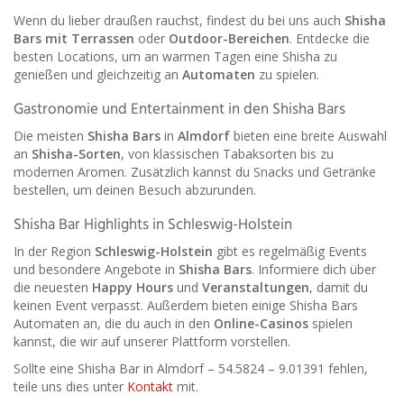
Wenn du lieber draußen rauchst, findest du bei uns auch
Shisha
Bars mit Terrassen
oder
Outdoor-Bereichen
. Entdecke die
besten Locations, um an warmen Tagen eine Shisha zu
genießen und gleichzeitig an
Automaten
zu spielen.
Gastronomie und Entertainment in den Shisha Bars
Die meisten
Shisha Bars
in
Almdorf
bieten eine breite Auswahl
an
Shisha-Sorten
, von klassischen Tabaksorten bis zu
modernen Aromen. Zusätzlich kannst du Snacks und Getränke
bestellen, um deinen Besuch abzurunden.
Shisha Bar Highlights in Schleswig-Holstein
In der Region
Schleswig-Holstein
gibt es regelmäßig Events
und besondere Angebote in
Shisha Bars
. Informiere dich über
die neuesten
Happy Hours
und
Veranstaltungen
, damit du
keinen Event verpasst. Außerdem bieten einige Shisha Bars
Automaten an, die du auch in den
Online-Casinos
spielen
kannst, die wir auf unserer Plattform vorstellen.
Sollte eine Shisha Bar in Almdorf – 54.5824 – 9.01391 fehlen,
teile uns dies unter
Kontakt
mit.