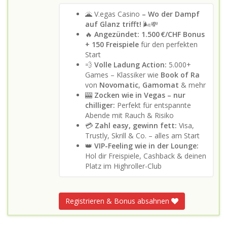
🌋 V.egas Casino
– Wo der Dampf
auf Glanz trifft!
🌬️💸
🔥
Angezündet: 1.500 €/CHF Bonus
+ 150 Freispiele
für den perfekten
Start
💨
Volle Ladung Action:
5.000+
Games – Klassiker wie
Book of Ra
von
Novomatic
,
Gamomat
& mehr
🎰
Zocken wie in Vegas – nur
chilliger:
Perfekt für entspannte
Abende mit Rauch & Risiko
💳
Zahl easy, gewinn fett:
Visa,
Trustly, Skrill & Co. – alles am Start
👑
VIP-Feeling wie in der Lounge:
Hol dir Freispiele, Cashback & deinen
Platz im Highroller-Club
Registrieren & Bonus absahnen