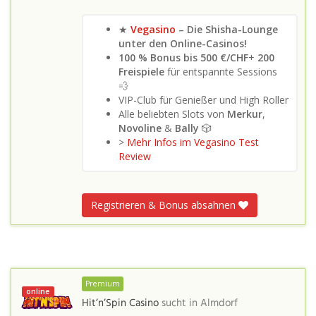
★
Vegasino
– Die Shisha-Lounge
unter den Online-Casinos!
100 % Bonus bis 500 €/CHF
+
200
Freispiele
für entspannte Sessions
💨
VIP-Club für Genießer und High Roller
Alle beliebten Slots von
Merkur
,
Novoline
&
Bally
🎲
>
Mehr Infos im Vegasino Test
Review
Registrieren & Bonus absahnen
Premium
online
Hit’n’Spin Casino
sucht in
Almdorf