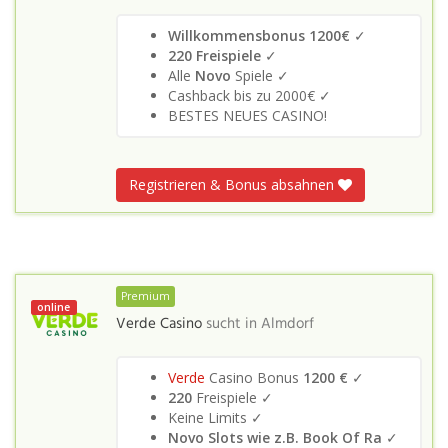
Willkommensbonus 1200€
✓
220 Freispiele
✓
Alle
Novo
Spiele ✓
Cashback bis zu 2000€ ✓
BESTES NEUES CASINO!
Registrieren & Bonus absahnen
Premium
online
Verde Casino
sucht in
Almdorf
Verde
Casino Bonus
1200 €
✓
220
Freispiele ✓
Keine Limits ✓
Novo Slots wie z.B. Book Of Ra
✓