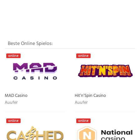
Beste Online Spielos:
online
online
MAD Casino
Hit’n’Spin Casino
Auufer
Auufer
online
online