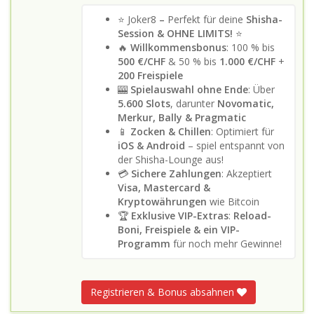
⭐ Joker8
–
Perfekt für deine
Shisha-
Session & OHNE LIMITS!
⭐
🔥
Willkommensbonus
: 100 % bis
500 €/CHF
& 50 % bis
1.000 €/CHF
+
200 Freispiele
🎰
Spielauswahl ohne Ende
: Über
5.600 Slots
, darunter
Novomatic,
Merkur, Bally & Pragmatic
📱
Zocken & Chillen
: Optimiert für
iOS & Android
– spiel entspannt von
der Shisha-Lounge aus!
💳
Sichere Zahlungen
: Akzeptiert
Visa, Mastercard &
Kryptowährungen
wie Bitcoin
🏆
Exklusive VIP-Extras
:
Reload-
Boni, Freispiele & ein VIP-
Programm
für noch mehr Gewinne!
Registrieren & Bonus absahnen