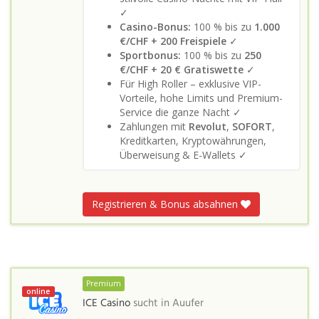
✓
Casino-Bonus:
100 % bis zu
1.000
€/CHF + 200 Freispiele
✓
Sportbonus:
100 % bis zu
250
€/CHF + 20 € Gratiswette
✓
Für High Roller – exklusive VIP-
Vorteile, hohe Limits und Premium-
Service die ganze Nacht ✓
Zahlungen mit
Revolut
,
SOFORT
,
Kreditkarten, Kryptowährungen,
Überweisung & E-Wallets ✓
Registrieren & Bonus absahnen
Premium
online
ICE Casino
sucht in
Auufer