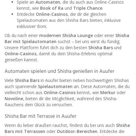
Spiele an
Automaten
, die du auch aus Online-Casinos
kennst, wie
Book of Ra
und
Triple Chance
.
Entdecke
Online-Casinos
, die dir die gleichen
Spielautomaten aus den Shisha Bars bieten, inklusive
exklusiver Boni.
Ob du nach einer
modernen Shisha Lounge
oder einer
Shisha
Bar mit Spielautomaten
suchst – bei uns wirst du fündig.
Unsere Plattform führt dich zu den besten
Shisha Bars
und
Online-Casinos
, damit du dein Shisha-Erlebnis optimal
genießen kannst.
Automaten spielen und Shisha genießen in Auufer
Viele
Shisha Bars
in Auufer bieten neben hochwertigen Shishas
auch spannende
Spielautomaten
an. Diese Automaten, die du
vielleicht schon aus
Online-Casinos
kennst, wie
Merkur
oder
Novoline
, bieten dir die Möglichkeit, während des Shisha-
Rauchens dein Glück zu versuchen.
Shisha Bar mit Terrasse in Auufer
Wenn du lieber draußen rauchst, findest du bei uns auch
Shisha
Bars mit Terrassen
oder
Outdoor-Bereichen
. Entdecke die