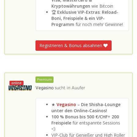
Kryptowährungen
wie Bitcoin
🏆
Exklusive VIP-Extras
:
Reload-
Boni, Freispiele & ein VIP-
Programm
für noch mehr Gewinne!
Registrieren & Bonus absahnen
Premium
online
Vegasino
sucht in
Auufer
★
Vegasino
– Die Shisha-Lounge
unter den Online-Casinos!
100 % Bonus bis 500 €/CHF
+
200
Freispiele
für entspannte Sessions
💨
VIP-Club für Genießer und High Roller