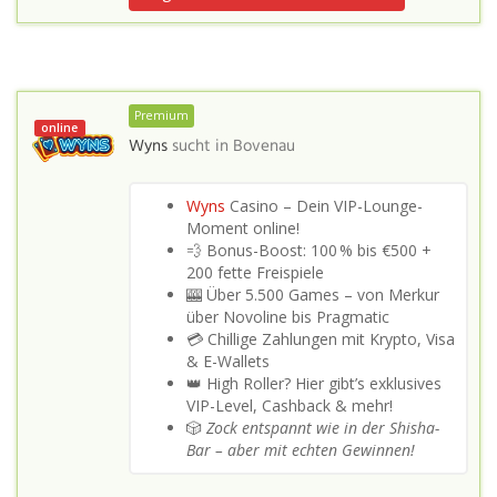
Premium
online
Wyns
sucht in
Bovenau
Wyns
Casino – Dein VIP-Lounge-
Moment online!
💨 Bonus-Boost: 100 % bis €500 +
200 fette Freispiele
🎰 Über 5.500 Games – von Merkur
über Novoline bis Pragmatic
💳 Chillige Zahlungen mit Krypto, Visa
& E-Wallets
👑 High Roller? Hier gibt’s exklusives
VIP-Level, Cashback & mehr!
🎲
Zock entspannt wie in der Shisha-
Bar – aber mit echten Gewinnen!