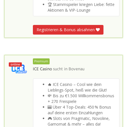
🏆 Stammspieler kriegen Liebe: fette
Aktionen & VIP-Lounge
Registrieren & Bonus absahnen
Premium
online
ICE Casino
sucht in
Bovenau
🔥
ICE Casino – Cool wie dein
Lieblings-Spot, heiß wie die Glut!
💸 Bis zu €1.500 Willkommensbonus
+ 270 Freispiele
🎰 Über 4 Top-Deals: 450 % Bonus
auf deine ersten Einzahlungen
🎮 Slots von Pragmatic, Novoline,
Gamomat & mehr – alles da!