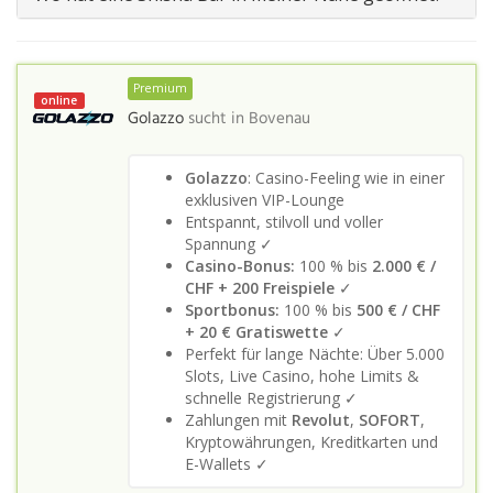
Premium
online
Golazzo
sucht in
Bovenau
Golazzo
: Casino-Feeling wie in einer
exklusiven VIP-Lounge
Entspannt, stilvoll und voller
Spannung ✓
Casino-Bonus:
100 % bis
2.000 € /
CHF + 200 Freispiele
✓
Sportbonus:
100 % bis
500 € / CHF
+ 20 € Gratiswette
✓
Perfekt für lange Nächte: Über 5.000
Slots, Live Casino, hohe Limits &
schnelle Registrierung ✓
Zahlungen mit
Revolut
,
SOFORT
,
Kryptowährungen, Kreditkarten und
E-Wallets ✓