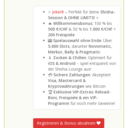
⭐
Joker8
–
Perfekt für deine
Shisha-
Session & OHNE LIMITS!
⭐
🔥
Willkommensbonus
: 100 % bis
500 €/CHF
& 50 % bis
1.000 €/CHF
+
200 Freispiele
🎰
Spielauswahl ohne Ende
: Über
5.600 Slots
, darunter
Novomatic,
Merkur, Bally & Pragmatic
📱
Zocken & Chillen
: Optimiert für
iOS & Android
– spiel entspannt von
der Shisha-Lounge aus!
💳
Sichere Zahlungen
: Akzeptiert
Visa, Mastercard &
Kryptowährungen
wie Bitcoin
🏆
Exklusive VIP-Extras
:
Reload-
Boni, Freispiele & ein VIP-
Programm
für noch mehr Gewinne!
Registrieren & Bonus absahnen