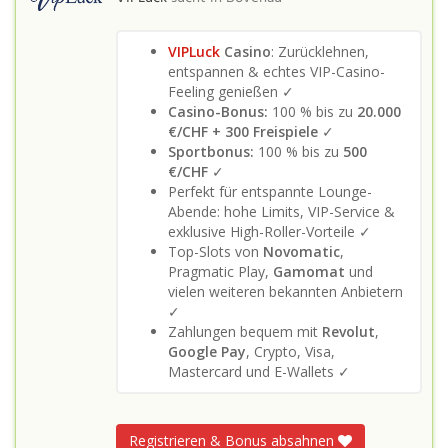
VIPLuck
Casino
: Zurücklehnen,
entspannen & echtes VIP-Casino-
Feeling genießen ✓
Casino-Bonus:
100 % bis zu
20.000
€/CHF + 300 Freispiele
✓
Sportbonus:
100 % bis zu
500
€/CHF
✓
Perfekt für entspannte Lounge-
Abende: hohe Limits, VIP-Service &
exklusive High-Roller-Vorteile ✓
Top-Slots von
Novomatic
,
Pragmatic Play,
Gamomat
und
vielen weiteren bekannten Anbietern
✓
Zahlungen bequem mit
Revolut
,
Google Pay
, Crypto, Visa,
Mastercard und E-Wallets ✓
Registrieren & Bonus absahnen