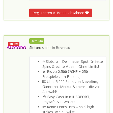
Registrieren & Bonus absahnen
Premium
online
Slotoro
sucht in
Bovenau
⭐ Slotoro – Dein neuer Spot für fette
Spins & echte Vibes – Ohne Limits!
🔥 Bis zu
2.500 €/CHF + 250
Freispiele zum Einstieg
🎰 Über 5.000 Slots von
Novoline
,
Gamomat Merkur & mehr – die volle
Auswahl!
💳 Easy Cash-In mit
SOFORT
,
Paysafe & E-Wallets
💸 Keine Limits, Bro – spiel high
stakes, wie du willst