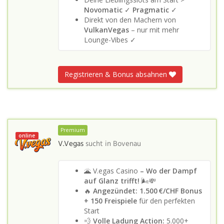
Novomatic
✓
Pragmatic
✓
Direkt von den Machern von
VulkanVegas
– nur mit mehr
Lounge-Vibes ✓
Registrieren & Bonus absahnen
Premium
online
V.Vegas
sucht in
Bovenau
🌋 V.egas Casino
– Wo der Dampf
auf Glanz trifft!
🌬️💸
🔥
Angezündet: 1.500 €/CHF Bonus
+ 150 Freispiele
für den perfekten
Start
💨
Volle Ladung Action:
5.000+