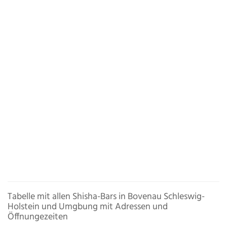
Tabelle mit allen Shisha-Bars in Bovenau Schleswig-
Holstein und Umgbung mit Adressen und
Öffnungezeiten