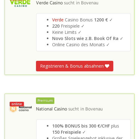
Verde Casino
sucht in
Bovenau
Verde
Casino Bonus
1200 €
✓
220
Freispiele ✓
Keine Limits ✓
Novo Slots wie z.B. Book Of Ra
✓
Online Casino des Monats ✓
Registrieren & Bonus absahnen
Premium
online
National Casino
sucht in
Bovenau
100% BONUS bis 300 €/CHF
plus
150 Freispiele
✓
Großes Spieleangebot inklusive der