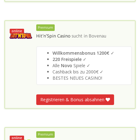
Premium
online
Hit’n’Spin Casino
sucht in
Bovenau
Willkommensbonus 1200€
✓
220 Freispiele
✓
Alle
Novo
Spiele ✓
Cashback bis zu 2000€ ✓
BESTES NEUES CASINO!
Registrieren & Bonus absahnen
Premium
online