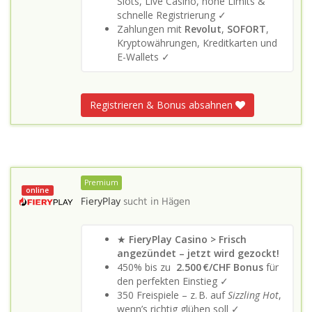
Slots, Live Casino, hohe Limits &
schnelle Registrierung ✓
Zahlungen mit
Revolut
,
SOFORT
,
Kryptowährungen, Kreditkarten und
E-Wallets ✓
Registrieren & Bonus absahnen
Premium
online
FieryPlay
sucht in
Hägen
★
FieryPlay Casino > Frisch
angezündet – jetzt wird gezockt!
450% bis zu
2.500 €/CHF Bonus
für
den perfekten Einstieg ✓
350 Freispiele – z. B. auf
Sizzling Hot
,
wenn’s richtig glühen soll ✓