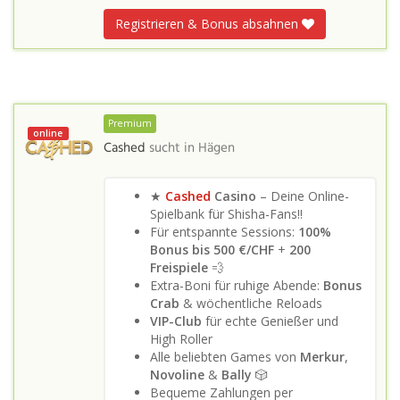
Registrieren & Bonus absahnen
Premium
online
Cashed
sucht in
Hägen
★
Cashed
Casino
– Deine Online-
Spielbank für Shisha-Fans!!
Für entspannte Sessions:
100%
Bonus bis 500 €/CHF
+
200
Freispiele
💨
Extra-Boni für ruhige Abende:
Bonus
Crab
& wöchentliche Reloads
VIP-Club
für echte Genießer und
High Roller
Alle beliebten Games von
Merkur
,
Novoline
&
Bally
🎲
Bequeme Zahlungen per