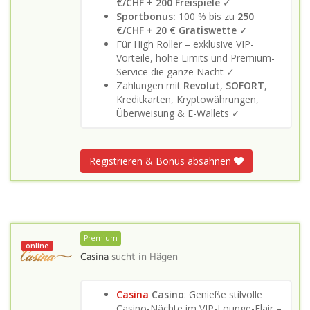
€/CHF + 200 Freispiele
✓
Sportbonus:
100 % bis zu
250
€/CHF + 20 € Gratiswette
✓
Für High Roller – exklusive VIP-
Vorteile, hohe Limits und Premium-
Service die ganze Nacht ✓
Zahlungen mit
Revolut
,
SOFORT
,
Kreditkarten, Kryptowährungen,
Überweisung & E-Wallets ✓
Registrieren & Bonus absahnen
Premium
online
Casina
sucht in
Hägen
Casina
Casino
: Genieße stilvolle
Casino-Nächte im VIP-Lounge-Flair –