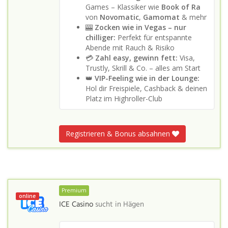
Games – Klassiker wie
Book of Ra
von
Novomatic
,
Gamomat
& mehr
🎰
Zocken wie in Vegas – nur
chilliger:
Perfekt für entspannte
Abende mit Rauch & Risiko
💳
Zahl easy, gewinn fett:
Visa,
Trustly, Skrill & Co. – alles am Start
👑
VIP-Feeling wie in der Lounge:
Hol dir Freispiele, Cashback & deinen
Platz im Highroller-Club
Registrieren & Bonus absahnen
Premium
online
ICE Casino
sucht in
Hägen