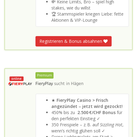
💸 Keine Limits, Bro – spiel high
stakes, wie du willst
🏆 Stammspieler kriegen Liebe: fette
Aktionen & VIP-Lounge
Registrieren & Bonus absahnen
Premium
online
FieryPlay
sucht in
Hägen
★
FieryPlay Casino > Frisch
angezündet – jetzt wird gezockt!
450% bis zu
2.500 €/CHF Bonus
für
den perfekten Einstieg ✓
350 Freispiele – z. B. auf
Sizzling Hot
,
wenn’s richtig glühen soll ✓
Deine Lieblingsslots am Start >