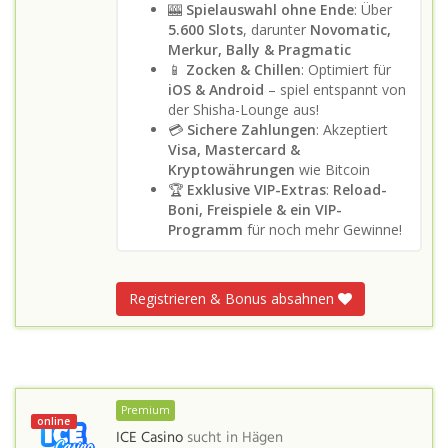
🎰
Spielauswahl ohne Ende
: Über
5.600 Slots
, darunter
Novomatic,
Merkur, Bally & Pragmatic
📱
Zocken & Chillen
: Optimiert für
iOS & Android
– spiel entspannt von
der Shisha-Lounge aus!
💳
Sichere Zahlungen
: Akzeptiert
Visa, Mastercard &
Kryptowährungen
wie Bitcoin
🏆
Exklusive VIP-Extras
:
Reload-
Boni, Freispiele & ein VIP-
Programm
für noch mehr Gewinne!
Registrieren & Bonus absahnen
Premium
online
ICE Casino
sucht in
Hägen