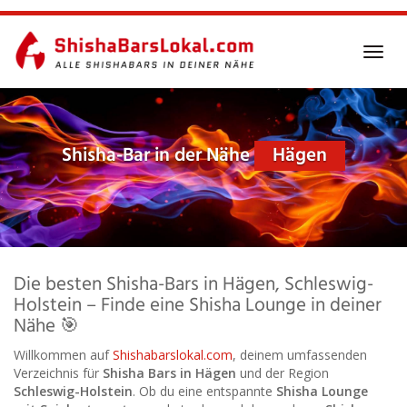
Skip
to
main
Toggl
content
navig
Shisha-Bar in der Nähe
Hägen
Die besten Shisha-Bars in Hägen, Schleswig-
Holstein – Finde eine Shisha Lounge in deiner
Nähe 🎯
Willkommen auf
Shishabarslokal.com
, deinem umfassenden
Verzeichnis für
Shisha Bars in Hägen
und der Region
Schleswig-Holstein
. Ob du eine entspannte
Shisha Lounge