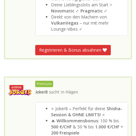
Deine Lieblingsslots am Start >
Novomatic
✓
Pragmatic
✓
Direkt von den Machern von
VulkanVegas
– nur mit mehr
Lounge-Vibes ✓
Registrieren & Bonus absahnen
Premium
online
Joker8
sucht in
Hägen
⭐ Joker8
–
Perfekt für deine
Shisha-
Session & OHNE LIMITS!
⭐
🔥
Willkommensbonus
: 100 % bis
500 €/CHF
& 50 % bis
1.000 €/CHF
+
200 Freispiele