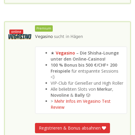
Premium
online
Vegasino
sucht in
Hägen
★
Vegasino
– Die Shisha-Lounge
unter den Online-Casinos!
100 % Bonus bis 500 €/CHF
+
200
Freispiele
für entspannte Sessions
💨
VIP-Club für Genießer und High Roller
Alle beliebten Slots von
Merkur
,
Novoline
&
Bally
🎲
>
Mehr Infos im Vegasino Test
Review
Registrieren & Bonus absahnen