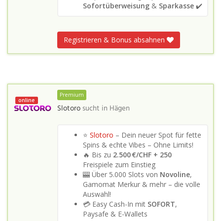
Sofortüberweisung
&
Sparkasse
✔️
Registrieren & Bonus absahnen
Premium
online
Slotoro
sucht in
Hägen
⭐
Slotoro
– Dein neuer Spot für fette
Spins & echte Vibes – Ohne Limits!
🔥 Bis zu
2.500 €/CHF + 250
Freispiele zum Einstieg
🎰 Über 5.000 Slots von
Novoline
,
Gamomat Merkur & mehr – die volle
Auswahl!
💳 Easy Cash-In mit
SOFORT
,
Paysafe & E-Wallets