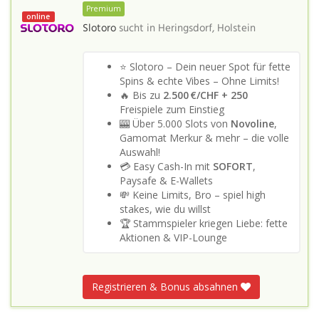
Premium
online
Slotoro
sucht in
Heringsdorf, Holstein
⭐ Slotoro – Dein neuer Spot für fette
Spins & echte Vibes – Ohne Limits!
🔥 Bis zu
2.500 €/CHF + 250
Freispiele zum Einstieg
🎰 Über 5.000 Slots von
Novoline
,
Gamomat Merkur & mehr – die volle
Auswahl!
💳 Easy Cash-In mit
SOFORT
,
Paysafe & E-Wallets
💸 Keine Limits, Bro – spiel high
stakes, wie du willst
🏆 Stammspieler kriegen Liebe: fette
Aktionen & VIP-Lounge
Registrieren & Bonus absahnen