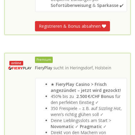
Sofortüberweisung
&
Sparkasse
✔️
Registrieren & Bonus absahnen
Premium
online
FieryPlay
sucht in
Heringsdorf, Holstein
★
FieryPlay Casino > Frisch
angezündet – jetzt wird gezockt!
450% bis zu
2.500 €/CHF Bonus
für
den perfekten Einstieg ✓
350 Freispiele – z. B. auf
Sizzling Hot
,
wenn’s richtig glühen soll ✓
Deine Lieblingsslots am Start >
Novomatic
✓
Pragmatic
✓
Direkt von den Machern von