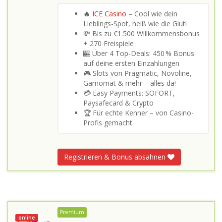
🔥
ICE Casino
– Cool wie dein
Lieblings-Spot, heiß wie die Glut!
💸 Bis zu €1.500 Willkommensbonus
+ 270 Freispiele
🎰 Über 4 Top-Deals: 450 % Bonus
auf deine ersten Einzahlungen
🎮 Slots von Pragmatic, Novoline,
Gamomat & mehr – alles da!
💳 Easy Payments: SOFORT,
Paysafecard & Crypto
🏆 Für echte Kenner – von Casino-
Profis gemacht
Registrieren & Bonus absahnen
Premium
online