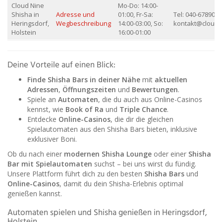
Cloud Nine
Mo-Do: 14:00-
Shisha in
Adresse und
01:00, Fr-Sa:
Tel: 040-6789012
Heringsdorf,
Wegbeschreibung
14:00-03:00, So:
kontakt@cloudn
Holstein
16:00-01:00
Deine Vorteile auf einen Blick:
Finde Shisha Bars in deiner Nähe
mit
aktuellen
Adressen
,
Öffnungszeiten
und
Bewertungen
.
Spiele an
Automaten
, die du auch aus Online-Casinos
kennst, wie
Book of Ra
und
Triple Chance
.
Entdecke
Online-Casinos
, die dir die gleichen
Spielautomaten aus den Shisha Bars bieten, inklusive
exklusiver Boni.
Ob du nach einer
modernen Shisha Lounge
oder einer
Shisha
Bar mit Spielautomaten
suchst – bei uns wirst du fündig.
Unsere Plattform führt dich zu den besten
Shisha Bars
und
Online-Casinos
, damit du dein Shisha-Erlebnis optimal
genießen kannst.
Automaten spielen und Shisha genießen in Heringsdorf,
Holstein