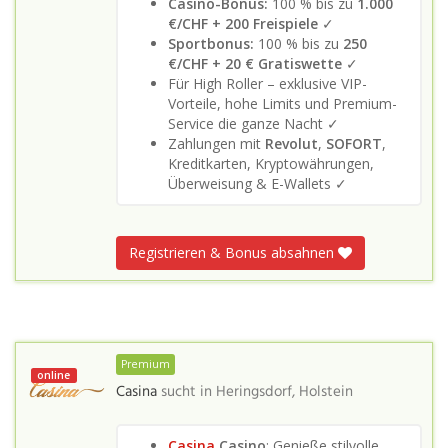
Casino-Bonus:
100 % bis zu
1.000
€/CHF + 200 Freispiele
✓
Sportbonus:
100 % bis zu
250
€/CHF + 20 € Gratiswette
✓
Für High Roller – exklusive VIP-
Vorteile, hohe Limits und Premium-
Service die ganze Nacht ✓
Zahlungen mit
Revolut
,
SOFORT
,
Kreditkarten, Kryptowährungen,
Überweisung & E-Wallets ✓
Registrieren & Bonus absahnen
Premium
online
Casina
sucht in
Heringsdorf, Holstein
Casina
Casino
: Genieße stilvolle