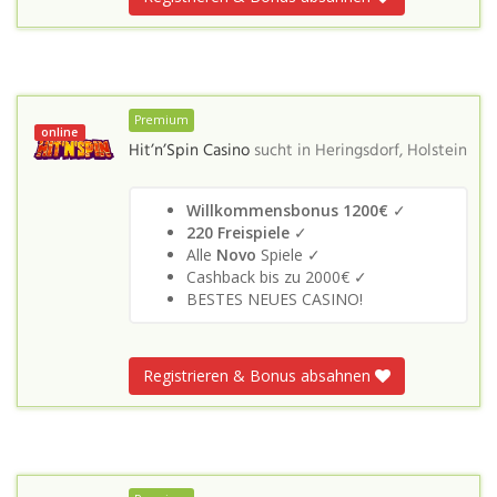
Premium
online
Hit’n’Spin Casino
sucht in
Heringsdorf, Holstein
Willkommensbonus 1200€
✓
220 Freispiele
✓
Alle
Novo
Spiele ✓
Cashback bis zu 2000€ ✓
BESTES NEUES CASINO!
Registrieren & Bonus absahnen