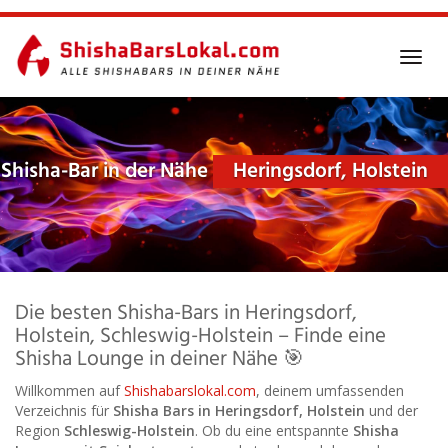
Skip
to
main
Toggl
content
navig
Shisha-Bar in der Nähe
Heringsdorf, Holstein
Die besten Shisha-Bars in Heringsdorf,
Holstein, Schleswig-Holstein – Finde eine
Shisha Lounge in deiner Nähe 🎯
Willkommen auf
Shishabarslokal.com
, deinem umfassenden
Verzeichnis für
Shisha Bars in Heringsdorf, Holstein
und der
Region
Schleswig-Holstein
. Ob du eine entspannte
Shisha