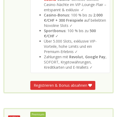
Casino-Nächte im VIP-Lounge-Flair –
entspannt & exklusiv ✓
Casino-Bonus:
100 % bis zu
2.000
€/CHF + 300 Freispiele
auf beliebten
Novoline Slots ✓
Sportbonus:
100 % bis zu
500
€/CHF
✓
Über 5.000 Slots, exklusive VIP-
Vorteile, hohe Limits und ein
Premium-Erlebnis ✓
Zahlungen mit
Revolut
,
Google Pay
,
SOFORT, Kryptowährungen,
Kreditkarten und E-Wallets ✓
Registrieren & Bonus absahnen
Premium