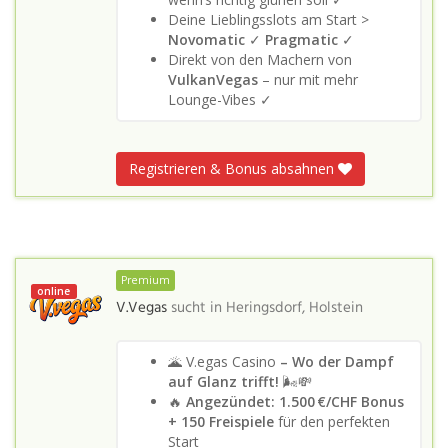
Deine Lieblingsslots am Start >
Novomatic
✓
Pragmatic
✓
Direkt von den Machern von
VulkanVegas
– nur mit mehr
Lounge-Vibes ✓
Registrieren & Bonus absahnen
Premium
online
V.Vegas
sucht in
Heringsdorf, Holstein
🌋 V.egas Casino
– Wo der Dampf
auf Glanz trifft!
🌬️💸
🔥
Angezündet: 1.500 €/CHF Bonus
+ 150 Freispiele
für den perfekten
Start