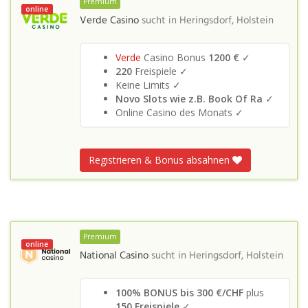
Premium
online
Verde Casino
sucht in
Heringsdorf, Holstein
Verde
Casino Bonus
1200 €
✓
220
Freispiele ✓
Keine Limits ✓
Novo Slots wie z.B. Book Of Ra
✓
Online Casino des Monats ✓
Registrieren & Bonus absahnen
Premium
online
National Casino
sucht in
Heringsdorf, Holstein
100% BONUS bis 300 €/CHF
plus
150 Freispiele
✓