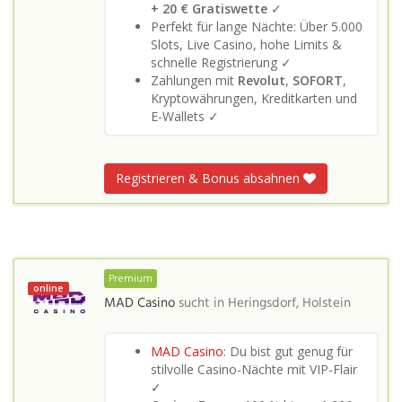
+ 20 € Gratiswette
✓
Perfekt für lange Nächte: Über 5.000
Slots, Live Casino, hohe Limits &
schnelle Registrierung ✓
Zahlungen mit
Revolut
,
SOFORT
,
Kryptowährungen, Kreditkarten und
E-Wallets ✓
Registrieren & Bonus absahnen
Premium
online
MAD Casino
sucht in
Heringsdorf, Holstein
MAD Casino
: Du bist gut genug für
stilvolle Casino-Nächte mit VIP-Flair
✓