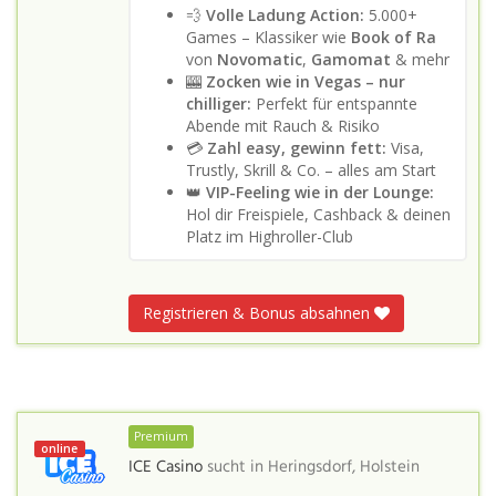
💨
Volle Ladung Action:
5.000+
Games – Klassiker wie
Book of Ra
von
Novomatic
,
Gamomat
& mehr
🎰
Zocken wie in Vegas – nur
chilliger:
Perfekt für entspannte
Abende mit Rauch & Risiko
💳
Zahl easy, gewinn fett:
Visa,
Trustly, Skrill & Co. – alles am Start
👑
VIP-Feeling wie in der Lounge:
Hol dir Freispiele, Cashback & deinen
Platz im Highroller-Club
Registrieren & Bonus absahnen
Premium
online
ICE Casino
sucht in
Heringsdorf, Holstein