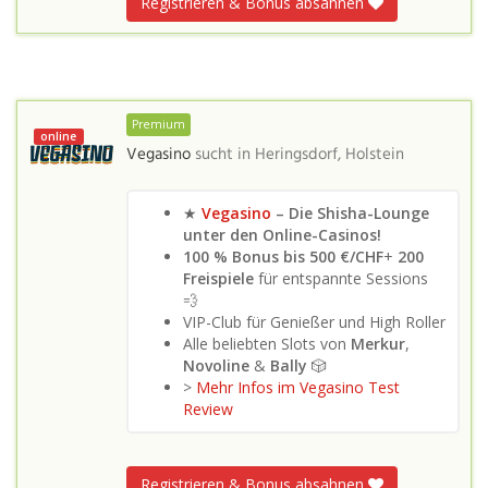
Registrieren & Bonus absahnen
Premium
online
Vegasino
sucht in
Heringsdorf, Holstein
★
Vegasino
– Die Shisha-Lounge
unter den Online-Casinos!
100 % Bonus bis 500 €/CHF
+
200
Freispiele
für entspannte Sessions
💨
VIP-Club für Genießer und High Roller
Alle beliebten Slots von
Merkur
,
Novoline
&
Bally
🎲
>
Mehr Infos im Vegasino Test
Review
Registrieren & Bonus absahnen