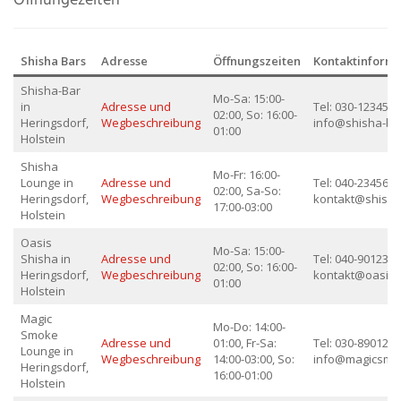
Öffnungezeiten
Shisha Bars
Adresse
Öffnungszeiten
Kontaktinform
Shisha-Bar
Mo-Sa: 15:00-
in
Adresse und
Tel: 030-1234567
02:00, So: 16:00-
Heringsdorf,
Wegbeschreibung
info@shisha-ba
01:00
Holstein
Shisha
Mo-Fr: 16:00-
Lounge in
Adresse und
Tel: 040-2345678
02:00, Sa-So:
Heringsdorf,
Wegbeschreibung
kontakt@shisha
17:00-03:00
Holstein
Oasis
Mo-Sa: 15:00-
Shisha in
Adresse und
Tel: 040-9012345
02:00, So: 16:00-
Heringsdorf,
Wegbeschreibung
kontakt@oasiss
01:00
Holstein
Magic
Mo-Do: 14:00-
Smoke
Adresse und
01:00, Fr-Sa:
Tel: 030-8901234
Lounge in
Wegbeschreibung
14:00-03:00, So:
info@magicsmo
Heringsdorf,
16:00-01:00
Holstein