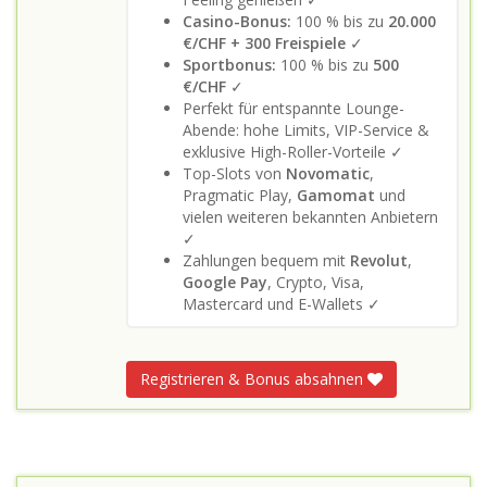
Casino-Bonus:
100 % bis zu
20.000
€/CHF + 300 Freispiele
✓
Sportbonus:
100 % bis zu
500
€/CHF
✓
Perfekt für entspannte Lounge-
Abende: hohe Limits, VIP-Service &
exklusive High-Roller-Vorteile ✓
Top-Slots von
Novomatic
,
Pragmatic Play,
Gamomat
und
vielen weiteren bekannten Anbietern
✓
Zahlungen bequem mit
Revolut
,
Google Pay
, Crypto, Visa,
Mastercard und E-Wallets ✓
Registrieren & Bonus absahnen