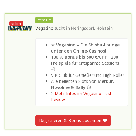
Premium
online
Vegasino
sucht in
Heringsdorf, Holstein
★
Vegasino – Die Shisha-Lounge
unter den Online-Casinos!
100 % Bonus bis 500 €/CHF
+
200
Freispiele
für entspannte Sessions
💨
VIP-Club für Genießer und High Roller
Alle beliebten Slots von
Merkur
,
Novoline
&
Bally
🎲
>
Mehr Infos im Vegasino Test
Review
Registrieren & Bonus absahnen