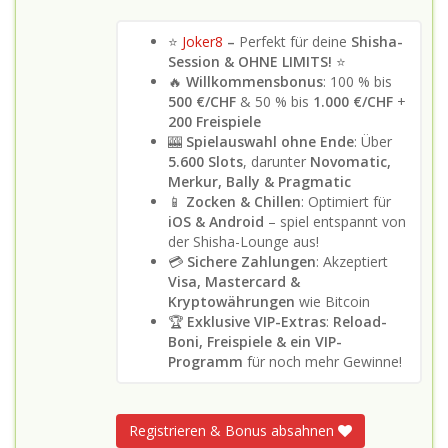
⭐
Joker8
–
Perfekt für deine
Shisha-
Session & OHNE LIMITS!
⭐
🔥
Willkommensbonus
: 100 % bis
500 €/CHF
& 50 % bis
1.000 €/CHF
+
200 Freispiele
🎰
Spielauswahl ohne Ende
: Über
5.600 Slots
, darunter
Novomatic,
Merkur, Bally & Pragmatic
📱
Zocken & Chillen
: Optimiert für
iOS & Android
– spiel entspannt von
der Shisha-Lounge aus!
💳
Sichere Zahlungen
: Akzeptiert
Visa, Mastercard &
Kryptowährungen
wie Bitcoin
🏆
Exklusive VIP-Extras
:
Reload-
Boni, Freispiele & ein VIP-
Programm
für noch mehr Gewinne!
Registrieren & Bonus absahnen