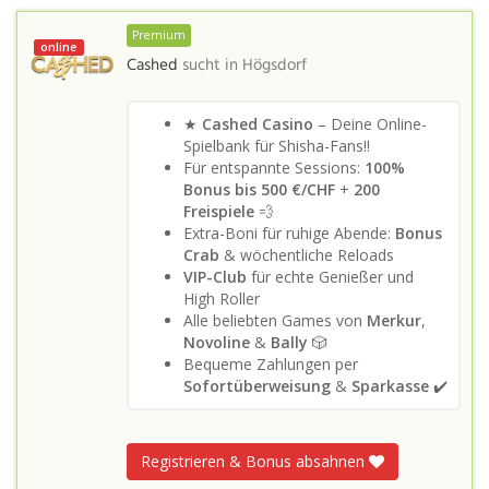
Premium
online
Cashed
sucht in
Högsdorf
★
Cashed Casino
– Deine Online-
Spielbank für Shisha-Fans!!
Für entspannte Sessions:
100%
Bonus bis 500 €/CHF
+
200
Freispiele
💨
Extra-Boni für ruhige Abende:
Bonus
Crab
& wöchentliche Reloads
VIP-Club
für echte Genießer und
High Roller
Alle beliebten Games von
Merkur
,
Novoline
&
Bally
🎲
Bequeme Zahlungen per
Sofortüberweisung
&
Sparkasse
✔️
Registrieren & Bonus absahnen