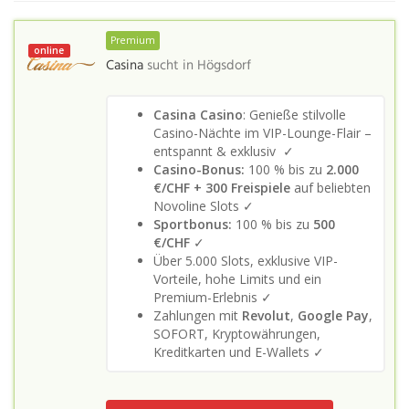
Premium
online
Casina
sucht in
Högsdorf
Casina Casino
: Genieße stilvolle
Casino-Nächte im VIP-Lounge-Flair –
entspannt & exklusiv ✓
Casino-Bonus:
100 % bis zu
2.000
€/CHF + 300 Freispiele
auf beliebten
Novoline Slots ✓
Sportbonus:
100 % bis zu
500
€/CHF
✓
Über 5.000 Slots, exklusive VIP-
Vorteile, hohe Limits und ein
Premium-Erlebnis ✓
Zahlungen mit
Revolut
,
Google Pay
,
SOFORT, Kryptowährungen,
Kreditkarten und E-Wallets ✓