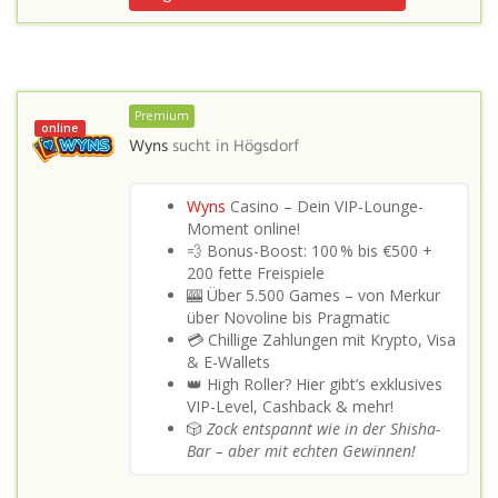
Premium
online
Wyns
sucht in
Högsdorf
Wyns
Casino – Dein VIP-Lounge-
Moment online!
💨 Bonus-Boost: 100 % bis €500 +
200 fette Freispiele
🎰 Über 5.500 Games – von Merkur
über Novoline bis Pragmatic
💳 Chillige Zahlungen mit Krypto, Visa
& E-Wallets
👑 High Roller? Hier gibt’s exklusives
VIP-Level, Cashback & mehr!
🎲
Zock entspannt wie in der Shisha-
Bar – aber mit echten Gewinnen!