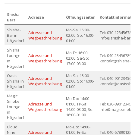
Shisha
Adresse
Öffnungszeiten
Kontaktinformati
Bars
Shisha-
Mo-Sa: 15:00-
Adresse und
Tel: 030-12345678, E
Bar in
02:00, So: 16:00-
Wegbeschreibung
info@shisha-bar.d
Högsdorf
01:00
Shisha
Mo-Fr: 16:00-
Lounge
Adresse und
Tel: 040-23456789, E
02:00, Sa-So:
in
Wegbeschreibung
kontakt@shisha-lo
17:00-03:00
Högsdorf
Oasis
Mo-Sa: 15:00-
Adresse und
Tel: 040-90123456, E
Shisha in
02:00, So: 16:00-
Wegbeschreibung
kontakt@oasisshis
Högsdorf
01:00
Magic
Mo-Do: 14:00-
Smoke
Adresse und
01:00, Fr-Sa:
Tel: 030-89012345, E
Lounge
Wegbeschreibung
14:00-03:00, So:
info@magicsmokel
in
16:00-01:00
Högsdorf
Cloud
Mo-Do: 14:00-
Nine
Adresse und
01:00, Fr-Sa:
Tel: 040-67890123, E