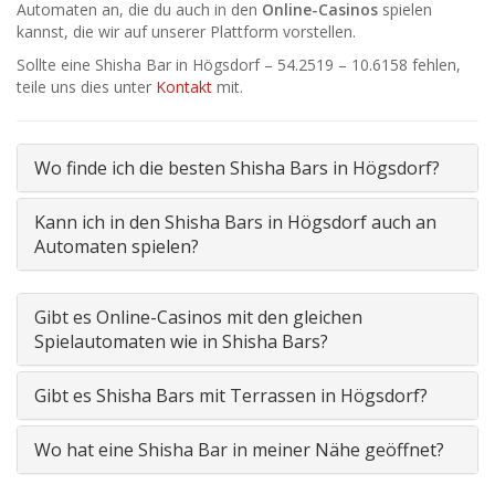
Automaten an, die du auch in den
Online-Casinos
spielen
kannst, die wir auf unserer Plattform vorstellen.
Sollte eine Shisha Bar in Högsdorf – 54.2519 – 10.6158 fehlen,
teile uns dies unter
Kontakt
mit.
Wo finde ich die besten Shisha Bars in Högsdorf?
Kann ich in den Shisha Bars in Högsdorf auch an
Automaten spielen?
Gibt es Online-Casinos mit den gleichen
Spielautomaten wie in Shisha Bars?
Gibt es Shisha Bars mit Terrassen in Högsdorf?
Wo hat eine Shisha Bar in meiner Nähe geöffnet?