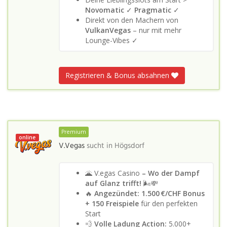
Novomatic
✓
Pragmatic
✓
Direkt von den Machern von
VulkanVegas
– nur mit mehr
Lounge-Vibes ✓
Registrieren & Bonus absahnen
Premium
online
V.Vegas
sucht in
Högsdorf
🌋 V.egas Casino
– Wo der Dampf
auf Glanz trifft!
🌬️💸
🔥
Angezündet: 1.500 €/CHF Bonus
+ 150 Freispiele
für den perfekten
Start
💨
Volle Ladung Action:
5.000+