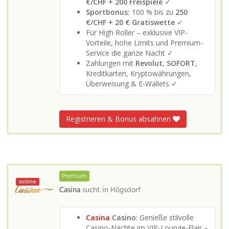
€/CHF + 200 Freispiele
✓
Sportbonus:
100 % bis zu
250
€/CHF + 20 € Gratiswette
✓
Für High Roller – exklusive VIP-
Vorteile, hohe Limits und Premium-
Service die ganze Nacht ✓
Zahlungen mit
Revolut
,
SOFORT
,
Kreditkarten, Kryptowährungen,
Überweisung & E-Wallets ✓
Registrieren & Bonus absahnen
Premium
online
Casina
sucht in
Högsdorf
Casina
Casino
: Genieße stilvolle
Casino-Nächte im VIP-Lounge-Flair –