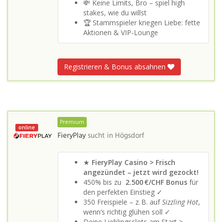
💸 Keine Limits, Bro – spiel high
stakes, wie du willst
🏆 Stammspieler kriegen Liebe: fette
Aktionen & VIP-Lounge
Registrieren & Bonus absahnen
Premium
online
FieryPlay
sucht in
Högsdorf
★
FieryPlay Casino > Frisch
angezündet – jetzt wird gezockt!
450% bis zu
2.500 €/CHF Bonus
für
den perfekten Einstieg ✓
350 Freispiele – z. B. auf
Sizzling Hot
,
wenn’s richtig glühen soll ✓
Deine Lieblingsslots am Start >