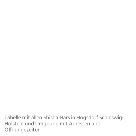
Tabelle mit allen Shisha-Bars in Högsdorf Schleswig-
Holstein und Umgbung mit Adressen und
Öffnungezeiten