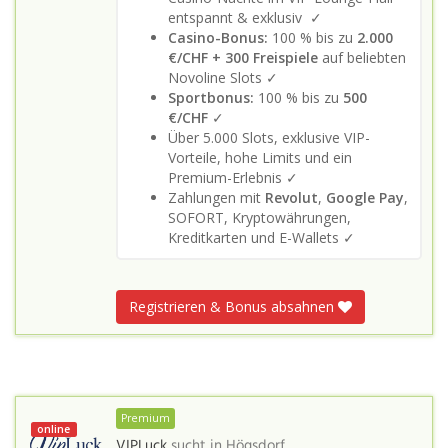
entspannt & exklusiv ✓
Casino-Bonus:
100 % bis zu
2.000
€/CHF + 300 Freispiele
auf beliebten
Novoline Slots ✓
Sportbonus:
100 % bis zu
500
€/CHF
✓
Über 5.000 Slots, exklusive VIP-
Vorteile, hohe Limits und ein
Premium-Erlebnis ✓
Zahlungen mit
Revolut
,
Google Pay
,
SOFORT, Kryptowährungen,
Kreditkarten und E-Wallets ✓
Registrieren & Bonus absahnen
Premium
online
VIPLuck
sucht in
Högsdorf