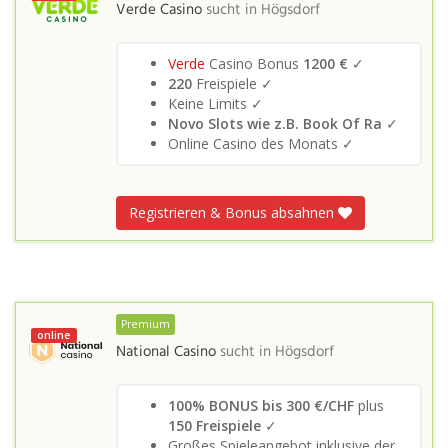
Verde Casino
sucht in
Högsdorf
Verde
Casino Bonus
1200 €
✓
220
Freispiele ✓
Keine Limits ✓
Novo Slots wie z.B. Book Of Ra
✓
Online Casino des Monats ✓
Registrieren & Bonus absahnen
Premium
online
National Casino
sucht in
Högsdorf
100% BONUS bis 300 €/CHF
plus
150 Freispiele
✓
Großes Spieleangebot inklusive der