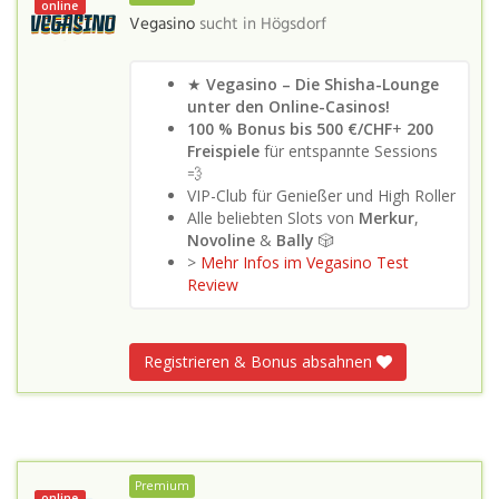
online
Vegasino
sucht in
Högsdorf
★
Vegasino – Die Shisha-Lounge
unter den Online-Casinos!
100 % Bonus bis 500 €/CHF
+
200
Freispiele
für entspannte Sessions
💨
VIP-Club für Genießer und High Roller
Alle beliebten Slots von
Merkur
,
Novoline
&
Bally
🎲
>
Mehr Infos im Vegasino Test
Review
Registrieren & Bonus absahnen
Premium
online