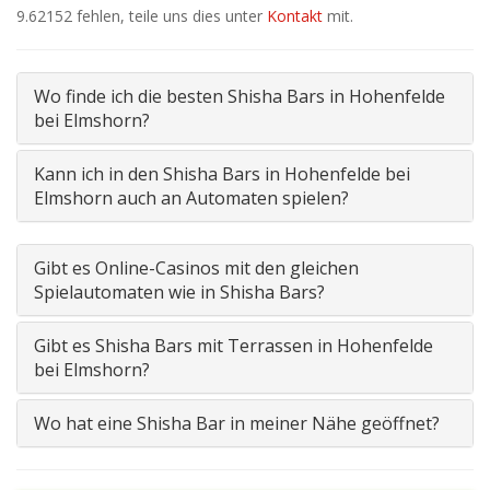
9.62152 fehlen, teile uns dies unter
Kontakt
mit.
Wo finde ich die besten Shisha Bars in Hohenfelde
bei Elmshorn?
Kann ich in den Shisha Bars in Hohenfelde bei
Elmshorn auch an Automaten spielen?
Gibt es Online-Casinos mit den gleichen
Spielautomaten wie in Shisha Bars?
Gibt es Shisha Bars mit Terrassen in Hohenfelde
bei Elmshorn?
Wo hat eine Shisha Bar in meiner Nähe geöffnet?