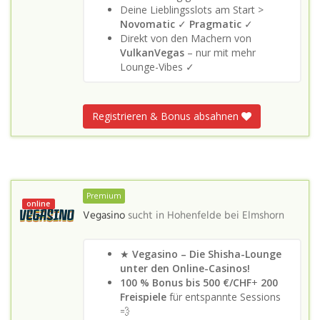
Deine Lieblingsslots am Start >
Novomatic
✓
Pragmatic
✓
Direkt von den Machern von
VulkanVegas
– nur mit mehr
Lounge-Vibes ✓
Registrieren & Bonus absahnen
Premium
online
Vegasino
sucht in
Hohenfelde bei Elmshorn
★
Vegasino – Die Shisha-Lounge
unter den Online-Casinos!
100 % Bonus bis 500 €/CHF
+
200
Freispiele
für entspannte Sessions
💨