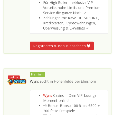
Für High Roller – exklusive VIP-
Vorteile, hohe Limits und Premium-
Service die ganze Nacht ✓
Zahlungen mit
Revolut
,
SOFORT
,
Kreditkarten, Kryptowährungen,
Überweisung & E-Wallets ✓
Registrieren & Bonus absahnen
Premium
online
Wyns
sucht in
Hohenfelde bei Elmshorn
Wyns
Casino – Dein VIP-Lounge-
Moment online!
💨 Bonus-Boost: 100 % bis €500 +
200 fette Freispiele