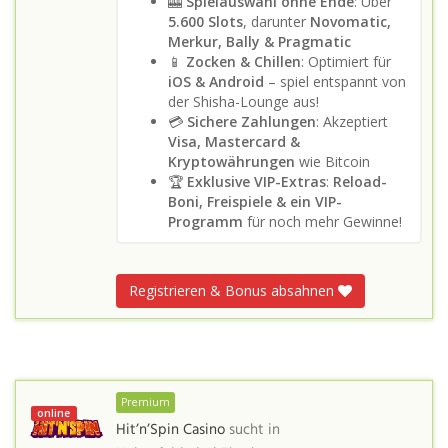
🎰
Spielauswahl ohne Ende
: Über
5.600 Slots
, darunter
Novomatic,
Merkur, Bally & Pragmatic
📱
Zocken & Chillen
: Optimiert für
iOS & Android
– spiel entspannt von
der Shisha-Lounge aus!
💳
Sichere Zahlungen
: Akzeptiert
Visa, Mastercard &
Kryptowährungen
wie Bitcoin
🏆
Exklusive VIP-Extras
:
Reload-
Boni, Freispiele & ein VIP-
Programm
für noch mehr Gewinne!
Registrieren & Bonus absahnen
Premium
online
Hit’n’Spin Casino
sucht in