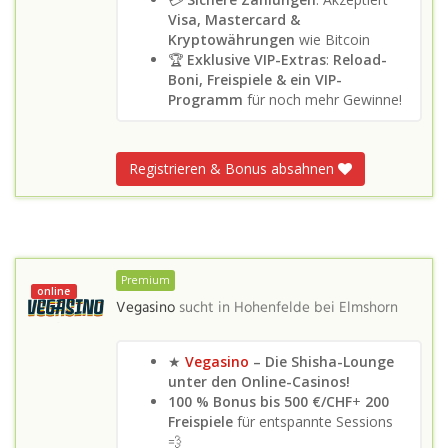
Visa, Mastercard &
Kryptowährungen
wie Bitcoin
🏆
Exklusive VIP-Extras
:
Reload-
Boni, Freispiele & ein VIP-
Programm
für noch mehr Gewinne!
Registrieren & Bonus absahnen
Premium
online
Vegasino
sucht in
Hohenfelde bei Elmshorn
★
Vegasino
– Die Shisha-Lounge
unter den Online-Casinos!
100 % Bonus bis 500 €/CHF
+
200
Freispiele
für entspannte Sessions
💨