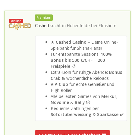
Premium
online
Cashed
sucht in
Hohenfelde bei Elmshorn
★
Cashed Casino
– Deine Online-
Spielbank für Shisha-Fans!!
Für entspannte Sessions:
100%
Bonus bis 500 €/CHF
+
200
Freispiele
💨
Extra-Boni für ruhige Abende:
Bonus
Crab
& wöchentliche Reloads
VIP-Club
für echte Genießer und
High Roller
Alle beliebten Games von
Merkur
,
Novoline
&
Bally
🎲
Bequeme Zahlungen per
Sofortüberweisung
&
Sparkasse
✔️