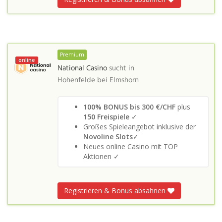
Premium
online
National Casino
sucht in
Hohenfelde bei Elmshorn
100% BONUS bis 300 €/CHF
plus
150 Freispiele
✓
Großes Spieleangebot inklusive der
Novoline Slots
✓
Neues online Casino mit TOP
Aktionen ✓
Registrieren & Bonus absahnen