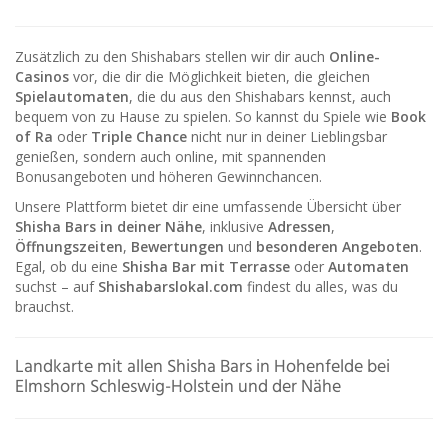
Zusätzlich zu den Shishabars stellen wir dir auch
Online-
Casinos
vor, die dir die Möglichkeit bieten, die gleichen
Spielautomaten
, die du aus den Shishabars kennst, auch
bequem von zu Hause zu spielen. So kannst du Spiele wie
Book
of Ra
oder
Triple Chance
nicht nur in deiner Lieblingsbar
genießen, sondern auch online, mit spannenden
Bonusangeboten und höheren Gewinnchancen.
Unsere Plattform bietet dir eine umfassende Übersicht über
Shisha Bars in deiner Nähe
, inklusive
Adressen
,
Öffnungszeiten
,
Bewertungen
und
besonderen Angeboten
.
Egal, ob du eine
Shisha Bar mit Terrasse
oder
Automaten
suchst – auf
Shishabarslokal.com
findest du alles, was du
brauchst.
Landkarte mit allen Shisha Bars in Hohenfelde bei
Elmshorn Schleswig-Holstein und der Nähe