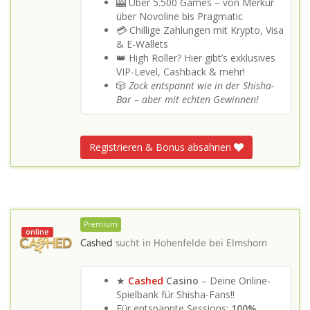
🎰 Über 5.500 Games – von Merkur
über Novoline bis Pragmatic
💳 Chillige Zahlungen mit Krypto, Visa
& E-Wallets
👑 High Roller? Hier gibt’s exklusives
VIP-Level, Cashback & mehr!
🎲
Zock entspannt wie in der Shisha-
Bar – aber mit echten Gewinnen!
Registrieren & Bonus absahnen
Premium
online
Cashed
sucht in
Hohenfelde bei Elmshorn
★
Cashed
Casino
– Deine Online-
Spielbank für Shisha-Fans!!
Für entspannte Sessions:
100%