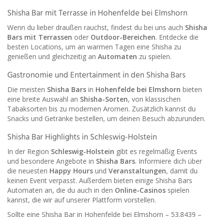
Shisha Bar mit Terrasse in Hohenfelde bei Elmshorn
Wenn du lieber draußen rauchst, findest du bei uns auch
Shisha
Bars mit Terrassen
oder
Outdoor-Bereichen
. Entdecke die
besten Locations, um an warmen Tagen eine Shisha zu
genießen und gleichzeitig an
Automaten
zu spielen.
Gastronomie und Entertainment in den Shisha Bars
Die meisten
Shisha Bars
in
Hohenfelde bei Elmshorn
bieten
eine breite Auswahl an
Shisha-Sorten
, von klassischen
Tabaksorten bis zu modernen Aromen. Zusätzlich kannst du
Snacks und Getränke bestellen, um deinen Besuch abzurunden.
Shisha Bar Highlights in Schleswig-Holstein
In der Region
Schleswig-Holstein
gibt es regelmäßig Events
und besondere Angebote in
Shisha Bars
. Informiere dich über
die neuesten
Happy Hours
und
Veranstaltungen
, damit du
keinen Event verpasst. Außerdem bieten einige Shisha Bars
Automaten an, die du auch in den
Online-Casinos
spielen
kannst, die wir auf unserer Plattform vorstellen.
Sollte eine Shisha Bar in Hohenfelde bei Elmshorn – 53.8439 –