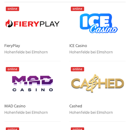
online
online
FieryPlay
ICE Casino
Hohenfelde bei Elmshorn
Hohenfelde bei Elmshorn
online
online
MAD Casino
Cashed
Hohenfelde bei Elmshorn
Hohenfelde bei Elmshorn
online
online