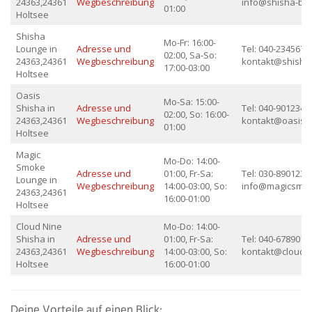
24363,24361
Wegbeschreibung
info@shisha-bar
01:00
Holtsee
Shisha
Mo-Fr: 16:00-
Lounge in
Adresse und
Tel: 040-23456789
02:00, Sa-So:
24363,24361
Wegbeschreibung
kontakt@shisha
17:00-03:00
Holtsee
Oasis
Mo-Sa: 15:00-
Shisha in
Adresse und
Tel: 040-90123456
02:00, So: 16:00-
24363,24361
Wegbeschreibung
kontakt@oasiss
01:00
Holtsee
Magic
Mo-Do: 14:00-
Smoke
Adresse und
01:00, Fr-Sa:
Tel: 030-89012345
Lounge in
Wegbeschreibung
14:00-03:00, So:
info@magicsmok
24363,24361
16:00-01:00
Holtsee
Cloud Nine
Mo-Do: 14:00-
Shisha in
Adresse und
01:00, Fr-Sa:
Tel: 040-67890123
24363,24361
Wegbeschreibung
14:00-03:00, So:
kontakt@cloudn
Holtsee
16:00-01:00
Deine Vorteile auf einen Blick: