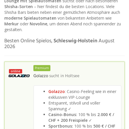
Lounge mit Spielautomaten
suchst oder nach besonderen
Shisha-Sorten
– hier findest du die besten Locations. Viele
Shisha Bars bieten neben einer gemütlichen Atmosphäre auch
moderne Spielautomaten
von bekannten Anbietern wie
Merkur
oder
Novoline
, um deinen Abend noch spannender zu
gestalten.
Besten Online Spielos,
Schleswig-Holstein
August
2026
Premium
online
Golazzo
sucht in
Holtsee
Golazzo
: Casino-Feeling wie in einer
exklusiven VIP-Lounge
Entspannt, stilvoll und voller
Spannung ✓
Casino-Bonus:
100 % bis
2.000 € /
CHF + 200 Freispiele
✓
Sportbonus:
100 % bis
500 € / CHF