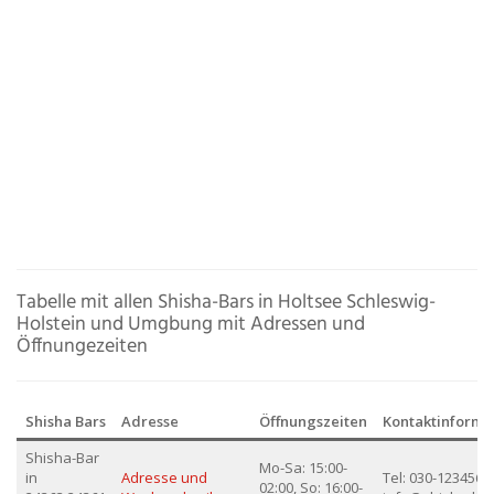
Tabelle mit allen Shisha-Bars in Holtsee Schleswig-
Holstein und Umgbung mit Adressen und
Öffnungezeiten
Shisha Bars
Adresse
Öffnungszeiten
Kontaktinforma
Shisha-Bar
Mo-Sa: 15:00-
in
Adresse und
Tel: 030-12345678
02:00, So: 16:00-