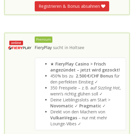
Registrieren & Bonus absahnen
Premium
online
FieryPlay
sucht in
Holtsee
★
FieryPlay Casino > Frisch
angezündet – jetzt wird gezockt!
450% bis zu
2.500 €/CHF Bonus
für
den perfekten Einstieg ✓
350 Freispiele – z. B. auf
Sizzling Hot
,
wenn’s richtig glühen soll ✓
Deine Lieblingsslots am Start >
Novomatic
✓
Pragmatic
✓
Direkt von den Machern von
VulkanVegas
– nur mit mehr
Lounge-Vibes ✓