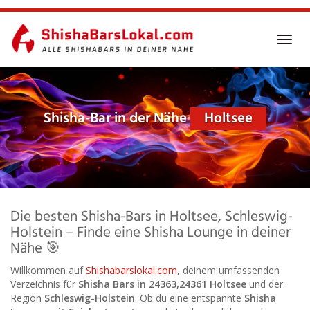
Skip
to
main
Toggl
content
navig
Shisha-Bar in der Nähe
Holtsee
Die besten Shisha-Bars in Holtsee, Schleswig-
Holstein – Finde eine Shisha Lounge in deiner
Nähe 🎯
Willkommen auf
Shishabarslokal.com
, deinem umfassenden
Verzeichnis für
Shisha Bars in 24363,24361 Holtsee
und der
Region
Schleswig-Holstein
. Ob du eine entspannte
Shisha