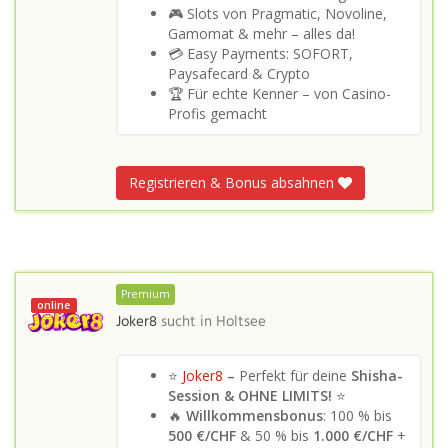
🎮 Slots von Pragmatic, Novoline,
Gamomat & mehr – alles da!
💳 Easy Payments: SOFORT,
Paysafecard & Crypto
🏆 Für echte Kenner – von Casino-
Profis gemacht
Registrieren & Bonus absahnen
Premium
online
Joker8
sucht in
Holtsee
⭐
Joker8
–
Perfekt für deine
Shisha-
Session & OHNE LIMITS!
⭐
🔥
Willkommensbonus
: 100 % bis
500 €/CHF
& 50 % bis
1.000 €/CHF
+