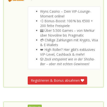
Wyns Casino – Dein VIP-Lounge-
Moment online!
💨 Bonus-Boost: 100 % bis €500 +
200 fette Freispiele
🎰 Über 5.500 Games – von Merkur
über Novoline bis Pragmatic
💳 Chillige Zahlungen mit Krypto, Visa
& E-Wallets
👑 High Roller? Hier gibt’s exklusives
VIP-Level, Cashback & mehr!
🎲
Zock entspannt wie in der Shisha-
Bar – aber mit echten Gewinnen!
Registrieren & Bonus absahnen