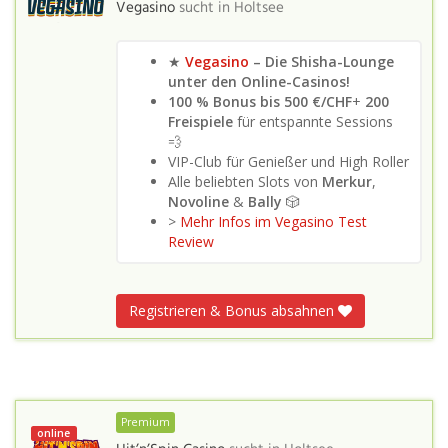
Vegasino
sucht in
Holtsee
★
Vegasino
– Die Shisha-Lounge
unter den Online-Casinos!
100 % Bonus bis 500 €/CHF
+
200
Freispiele
für entspannte Sessions
💨
VIP-Club für Genießer und High Roller
Alle beliebten Slots von
Merkur
,
Novoline
&
Bally
🎲
>
Mehr Infos im Vegasino Test
Review
Registrieren & Bonus absahnen
Premium
online