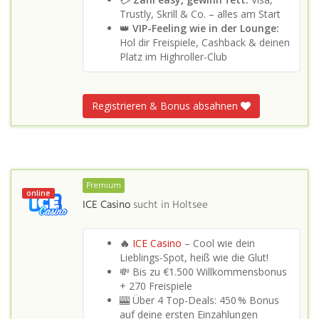
Trustly, Skrill & Co. – alles am Start
👑
VIP-Feeling wie in der Lounge:
Hol dir Freispiele, Cashback & deinen
Platz im Highroller-Club
Registrieren & Bonus absahnen
Premium
online
ICE Casino
sucht in
Holtsee
🔥
ICE Casino
– Cool wie dein
Lieblings-Spot, heiß wie die Glut!
💸 Bis zu €1.500 Willkommensbonus
+ 270 Freispiele
🎰 Über 4 Top-Deals: 450 % Bonus
auf deine ersten Einzahlungen