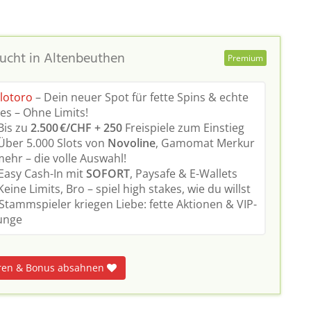
ucht in
Altenbeuthen
Premium
lotoro
– Dein neuer Spot für fette Spins & echte
es – Ohne Limits!
Bis zu
2.500 €/CHF + 250
Freispiele zum Einstieg
Über 5.000 Slots von
Novoline
, Gamomat Merkur
ehr – die volle Auswahl!
Easy Cash-In mit
SOFORT
, Paysafe & E-Wallets
Keine Limits, Bro – spiel high stakes, wie du willst
Stammspieler kriegen Liebe: fette Aktionen & VIP-
unge
eren & Bonus absahnen