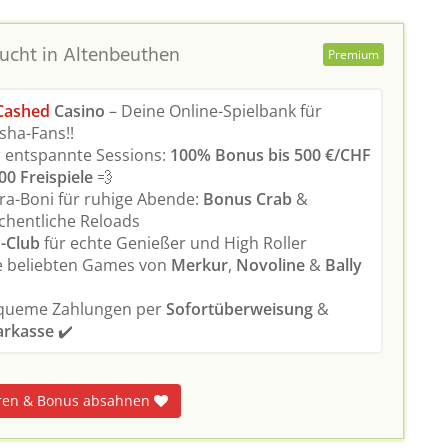
ucht in
Altenbeuthen
Premium
Cashed
Casino
– Deine Online-Spielbank für
sha-Fans!!
r entspannte Sessions:
100% Bonus bis 500 €/CHF
00 Freispiele
💨
ra-Boni für ruhige Abende:
Bonus Crab
&
chentliche Reloads
-Club
für echte Genießer und High Roller
le beliebten Games von
Merkur
,
Novoline
&
Bally
queme Zahlungen per
Sofortüberweisung
&
arkasse
✔️
eren & Bonus absahnen