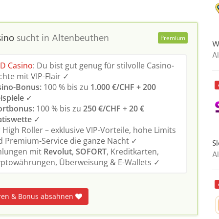
ino
sucht in
Altenbeuthen
Premium
W
A
D Casino
: Du bist gut genug für stilvolle Casino-
hte mit VIP-Flair ✓
sino-Bonus:
100 % bis zu
1.000 €/CHF + 200
ispiele
✓
ortbonus:
100 % bis zu
250 €/CHF + 20 €
atiswette
✓
 High Roller – exklusive VIP-Vorteile, hohe Limits
d Premium-Service die ganze Nacht ✓
S
hlungen mit
Revolut
,
SOFORT
, Kreditkarten,
A
yptowährungen, Überweisung & E-Wallets ✓
eren & Bonus absahnen