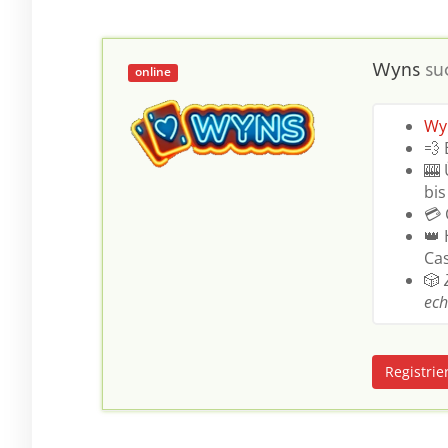
Wyns
su
online
Wy
💨 
🎰
bis
💳 
👑 
Ca
🎲
ech
Registri