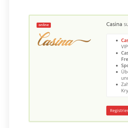
Casina
s
online
Ca
VIP
Ca
Fre
Sp
Übe
un
Za
Kr
Registri