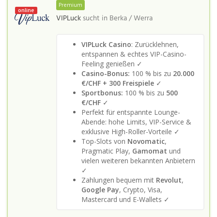
Premium
online
VIPLuck
sucht in
Berka / Werra
VIPLuck Casino
: Zurücklehnen,
entspannen & echtes VIP-Casino-
Feeling genießen ✓
Casino-Bonus:
100 % bis zu
20.000
€/CHF + 300 Freispiele
✓
Sportbonus:
100 % bis zu
500
€/CHF
✓
Perfekt für entspannte Lounge-
Abende: hohe Limits, VIP-Service &
exklusive High-Roller-Vorteile ✓
Top-Slots von
Novomatic
,
Pragmatic Play,
Gamomat
und
vielen weiteren bekannten Anbietern
✓
Zahlungen bequem mit
Revolut
,
Google Pay
, Crypto, Visa,
Mastercard und E-Wallets ✓