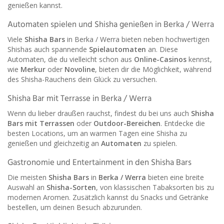
genießen kannst.
Automaten spielen und Shisha genießen in Berka / Werra
Viele
Shisha Bars
in Berka / Werra bieten neben hochwertigen
Shishas auch spannende
Spielautomaten
an. Diese
Automaten, die du vielleicht schon aus
Online-Casinos
kennst,
wie
Merkur
oder
Novoline
, bieten dir die Möglichkeit, während
des Shisha-Rauchens dein Glück zu versuchen.
Shisha Bar mit Terrasse in Berka / Werra
Wenn du lieber draußen rauchst, findest du bei uns auch
Shisha
Bars mit Terrassen
oder
Outdoor-Bereichen
. Entdecke die
besten Locations, um an warmen Tagen eine Shisha zu
genießen und gleichzeitig an
Automaten
zu spielen.
Gastronomie und Entertainment in den Shisha Bars
Die meisten
Shisha Bars
in
Berka / Werra
bieten eine breite
Auswahl an
Shisha-Sorten
, von klassischen Tabaksorten bis zu
modernen Aromen. Zusätzlich kannst du Snacks und Getränke
bestellen, um deinen Besuch abzurunden.