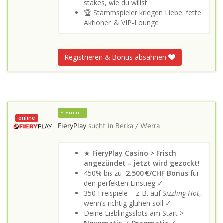
stakes, wie du willst
🏆 Stammspieler kriegen Liebe: fette
Aktionen & VIP-Lounge
Registrieren & Bonus absahnen
Premium
online
FieryPlay
sucht in
Berka / Werra
★
FieryPlay Casino > Frisch
angezündet – jetzt wird gezockt!
450% bis zu
2.500 €/CHF Bonus
für
den perfekten Einstieg ✓
350 Freispiele – z. B. auf
Sizzling Hot
,
wenn’s richtig glühen soll ✓
Deine Lieblingsslots am Start >
Novomatic
✓
Pragmatic
✓