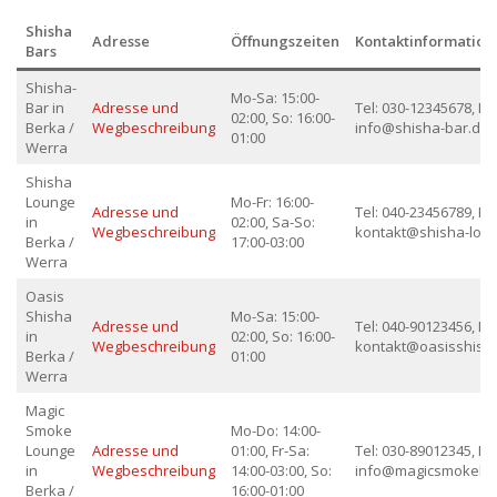
Shisha
Adresse
Öffnungszeiten
Kontaktinformation
Bars
Shisha-
Mo-Sa: 15:00-
Bar in
Adresse und
Tel: 030-12345678, Ema
02:00, So: 16:00-
Berka /
Wegbeschreibung
info@shisha-bar.de
01:00
Werra
Shisha
Lounge
Mo-Fr: 16:00-
Adresse und
Tel: 040-23456789, Ema
in
02:00, Sa-So:
Wegbeschreibung
kontakt@shisha-lou
Berka /
17:00-03:00
Werra
Oasis
Shisha
Mo-Sa: 15:00-
Adresse und
Tel: 040-90123456, Ema
in
02:00, So: 16:00-
Wegbeschreibung
kontakt@oasisshish
Berka /
01:00
Werra
Magic
Smoke
Mo-Do: 14:00-
Lounge
Adresse und
01:00, Fr-Sa:
Tel: 030-89012345, Ema
in
Wegbeschreibung
14:00-03:00, So:
info@magicsmokelo
Berka /
16:00-01:00