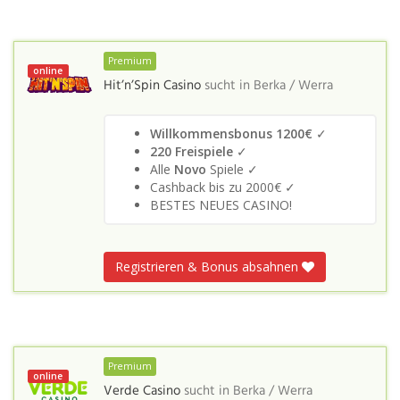
Premium
online
Hit’n’Spin Casino
sucht in
Berka / Werra
Willkommensbonus 1200€
✓
220 Freispiele
✓
Alle
Novo
Spiele ✓
Cashback bis zu 2000€ ✓
BESTES NEUES CASINO!
Registrieren & Bonus absahnen
Premium
online
Verde Casino
sucht in
Berka / Werra