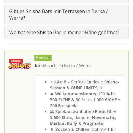
Gibt es Shisha Bars mit Terrassen in Berka /
Werra?
Wo hat eine Shisha Bar in meiner Nähe geöffnet?
Premium
online
Joker8
sucht in
Berka / Werra
⭐ Joker8
–
Perfekt für deine
Shisha-
Session & OHNE LIMITS!
⭐
🔥
Willkommensbonus
: 100 % bis
500 €/CHF
& 50 % bis
1.000 €/CHF
+
200 Freispiele
🎰
Spielauswahl ohne Ende
: Über
5.600 Slots
, darunter
Novomatic,
Merkur, Bally & Pragmatic
📱
Zocken & Chillen
: Optimiert für