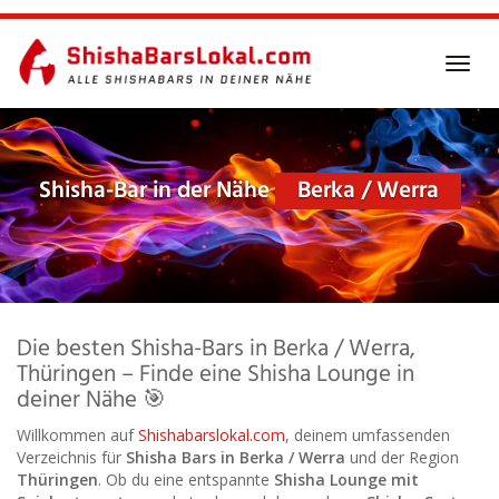
Skip
to
main
Toggl
content
navig
Shisha-Bar in der Nähe
Berka / Werra
Die besten Shisha-Bars in Berka / Werra,
Thüringen – Finde eine Shisha Lounge in
deiner Nähe 🎯
Willkommen auf
Shishabarslokal.com
, deinem umfassenden
Verzeichnis für
Shisha Bars in Berka / Werra
und der Region
Thüringen
. Ob du eine entspannte
Shisha Lounge mit