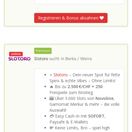
Registrieren & Bonus absahnen
Premium
online
Slotoro
sucht in
Berka / Werra
⭐
Slotoro
– Dein neuer Spot für fette
Spins & echte Vibes – Ohne Limits!
🔥 Bis zu
2.500 €/CHF + 250
Freispiele zum Einstieg
🎰 Über 5.000 Slots von
Novoline
,
Gamomat Merkur & mehr – die volle
Auswahl!
💳 Easy Cash-In mit
SOFORT
,
Paysafe & E-Wallets
💸 Keine Limits, Bro – spiel high