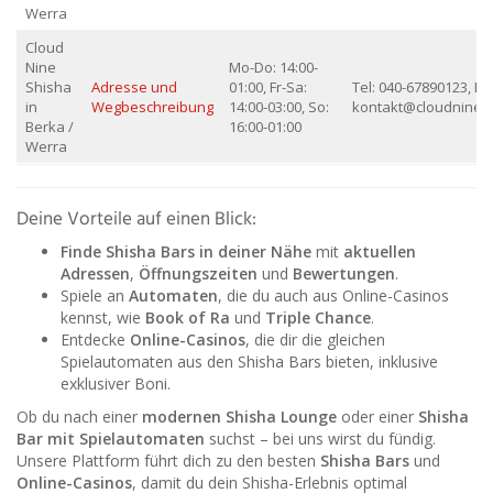
Werra
Cloud
Nine
Mo-Do: 14:00-
Shisha
Adresse und
01:00, Fr-Sa:
Tel: 040-67890123, Ema
in
Wegbeschreibung
14:00-03:00, So:
kontakt@cloudnine.
Berka /
16:00-01:00
Werra
Deine Vorteile auf einen Blick:
Finde Shisha Bars in deiner Nähe
mit
aktuellen
Adressen
,
Öffnungszeiten
und
Bewertungen
.
Spiele an
Automaten
, die du auch aus Online-Casinos
kennst, wie
Book of Ra
und
Triple Chance
.
Entdecke
Online-Casinos
, die dir die gleichen
Spielautomaten aus den Shisha Bars bieten, inklusive
exklusiver Boni.
Ob du nach einer
modernen Shisha Lounge
oder einer
Shisha
Bar mit Spielautomaten
suchst – bei uns wirst du fündig.
Unsere Plattform führt dich zu den besten
Shisha Bars
und
Online-Casinos
, damit du dein Shisha-Erlebnis optimal