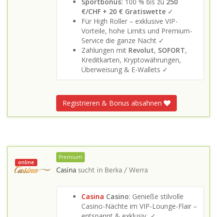
Sportbonus:
100 % bis zu
250
€/CHF + 20 € Gratiswette
✓
Für High Roller – exklusive VIP-
Vorteile, hohe Limits und Premium-
Service die ganze Nacht ✓
Zahlungen mit
Revolut
,
SOFORT
,
Kreditkarten, Kryptowährungen,
Überweisung & E-Wallets ✓
Registrieren & Bonus absahnen
Premium
online
Casina
sucht in
Berka / Werra
Casina
Casino
: Genieße stilvolle
Casino-Nächte im VIP-Lounge-Flair –
entspannt & exklusiv ✓