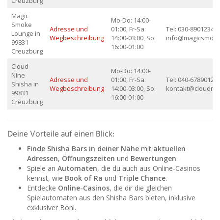
Creuzburg
Magic
Mo-Do: 14:00-
Smoke
Adresse und
01:00, Fr-Sa:
Tel: 030-89012345,
Lounge in
Wegbeschreibung
14:00-03:00, So:
info@magicsmoke
99831
16:00-01:00
Creuzburg
Cloud
Mo-Do: 14:00-
Nine
Adresse und
01:00, Fr-Sa:
Tel: 040-67890123,
Shisha in
Wegbeschreibung
14:00-03:00, So:
kontakt@cloudnin
99831
16:00-01:00
Creuzburg
Deine Vorteile auf einen Blick:
Finde Shisha Bars in deiner Nähe
mit
aktuellen
Adressen
,
Öffnungszeiten
und
Bewertungen
.
Spiele an
Automaten
, die du auch aus Online-Casinos
kennst, wie
Book of Ra
und
Triple Chance
.
Entdecke
Online-Casinos
, die dir die gleichen
Spielautomaten aus den Shisha Bars bieten, inklusive
exklusiver Boni.