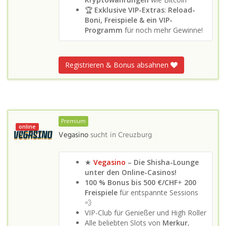
🏆
Exklusive VIP-Extras
:
Reload-
Boni, Freispiele & ein VIP-
Programm
für noch mehr Gewinne!
Registrieren & Bonus absahnen
Premium
online
Vegasino
sucht in
Creuzburg
★
Vegasino
– Die Shisha-Lounge
unter den Online-Casinos!
100 % Bonus bis 500 €/CHF
+
200
Freispiele
für entspannte Sessions
💨
VIP-Club für Genießer und High Roller
Alle beliebten Slots von
Merkur
,