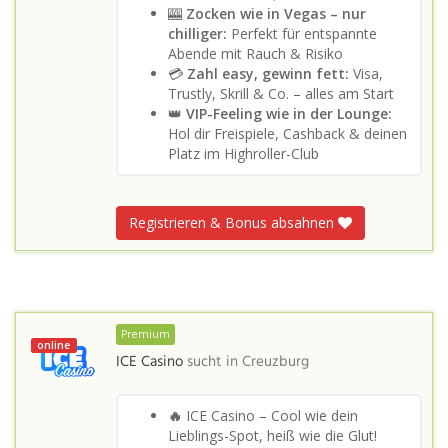
🎰
Zocken wie in Vegas – nur
chilliger:
Perfekt für entspannte
Abende mit Rauch & Risiko
💳
Zahl easy, gewinn fett:
Visa,
Trustly, Skrill & Co. – alles am Start
👑
VIP-Feeling wie in der Lounge:
Hol dir Freispiele, Cashback & deinen
Platz im Highroller-Club
Registrieren & Bonus absahnen
Premium
online
ICE Casino
sucht in
Creuzburg
🔥
ICE Casino – Cool wie dein
Lieblings-Spot, heiß wie die Glut!