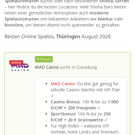
Spielautomaten
suchst oder nach besonderen
Shisha-Sorten
– hier findest du die besten Locations. Viele Shisha Bars bieten
neben einer gemütlichen Atmosphäre auch
moderne
Spielautomaten
von bekannten Anbietern wie
Merkur
oder
Novoline
, um deinen Abend noch spannender zu gestalten.
Besten Online Spielos,
Thüringen
August 2026
Premium
online
MAD Casino
sucht in
Creuzburg
MAD Casino
: Du bist gut genug für
stilvolle Casino-Nächte mit VIP-Flair
✓
Casino-Bonus:
100 % bis zu
1.000
€/CHF + 200 Freispiele
✓
Sportbonus:
100 % bis zu
250
€/CHF + 20 € Gratiswette
✓
Für High Roller – exklusive VIP-
Vorteile, hohe Limits und Premium-