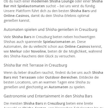
Ob du nach einer
modernen Shisha Lounge
oder einer
Shisha
Bar mit Spielautomaten
suchst – bei uns wirst du fündig.
Unsere Plattform führt dich zu den besten
Shisha Bars
und
Online-Casinos
, damit du dein Shisha-Erlebnis optimal
genießen kannst.
Automaten spielen und Shisha genießen in Creuzburg
Viele
Shisha Bars
in Creuzburg bieten neben hochwertigen
Shishas auch spannende
Spielautomaten
an. Diese
Automaten, die du vielleicht schon aus
Online-Casinos
kennst,
wie
Merkur
oder
Novoline
, bieten dir die Möglichkeit, während
des Shisha-Rauchens dein Glück zu versuchen.
Shisha Bar mit Terrasse in Creuzburg
Wenn du lieber draußen rauchst, findest du bei uns auch
Shisha
Bars mit Terrassen
oder
Outdoor-Bereichen
. Entdecke die
besten Locations, um an warmen Tagen eine Shisha zu
genießen und gleichzeitig an
Automaten
zu spielen.
Gastronomie und Entertainment in den Shisha Bars
Die meisten
Shisha Bars
in
Creuzburg
bieten eine breite