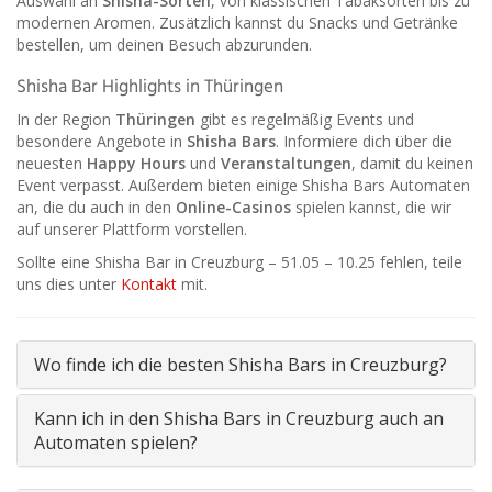
Auswahl an
Shisha-Sorten
, von klassischen Tabaksorten bis zu
modernen Aromen. Zusätzlich kannst du Snacks und Getränke
bestellen, um deinen Besuch abzurunden.
Shisha Bar Highlights in Thüringen
In der Region
Thüringen
gibt es regelmäßig Events und
besondere Angebote in
Shisha Bars
. Informiere dich über die
neuesten
Happy Hours
und
Veranstaltungen
, damit du keinen
Event verpasst. Außerdem bieten einige Shisha Bars Automaten
an, die du auch in den
Online-Casinos
spielen kannst, die wir
auf unserer Plattform vorstellen.
Sollte eine Shisha Bar in Creuzburg – 51.05 – 10.25 fehlen, teile
uns dies unter
Kontakt
mit.
Wo finde ich die besten Shisha Bars in Creuzburg?
Kann ich in den Shisha Bars in Creuzburg auch an
Automaten spielen?