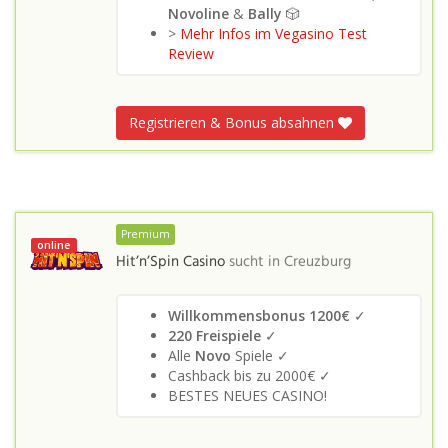
Novoline
&
Bally
🎲
>
Mehr Infos im Vegasino Test
Review
Registrieren & Bonus absahnen
Premium
online
Hit’n’Spin Casino
sucht in
Creuzburg
Willkommensbonus 1200€
✓
220 Freispiele
✓
Alle
Novo
Spiele ✓
Cashback bis zu 2000€ ✓
BESTES NEUES CASINO!