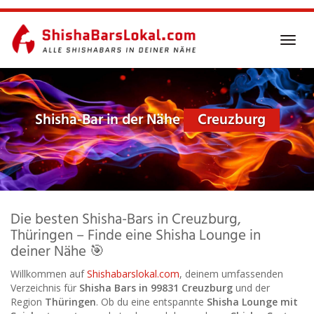
Skip
to
main
Toggl
content
navig
Shisha-Bar in der Nähe
Creuzburg
Die besten Shisha-Bars in Creuzburg,
Thüringen – Finde eine Shisha Lounge in
deiner Nähe 🎯
Willkommen auf
Shishabarslokal.com
, deinem umfassenden
Verzeichnis für
Shisha Bars in 99831 Creuzburg
und der
Region
Thüringen
. Ob du eine entspannte
Shisha Lounge mit