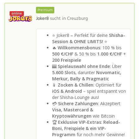
Premium
online
Joker8
sucht in
Creuzburg
⭐ Joker8
–
Perfekt für deine
Shisha-
Session & OHNE LIMITS!
⭐
🔥
Willkommensbonus
: 100 % bis
500 €/CHF
& 50 % bis
1.000 €/CHF
+
200 Freispiele
🎰
Spielauswahl ohne Ende
: Über
5.600 Slots
, darunter
Novomatic,
Merkur, Bally & Pragmatic
📱
Zocken & Chillen
: Optimiert für
iOS & Android
– spiel entspannt von
der Shisha-Lounge aus!
💳
Sichere Zahlungen
: Akzeptiert
Visa, Mastercard &
Kryptowährungen
wie Bitcoin
🏆
Exklusive VIP-Extras
:
Reload-
Boni, Freispiele & ein VIP-
Programm
für noch mehr Gewinne!