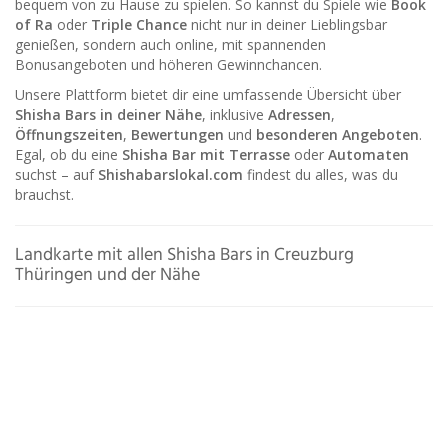
bequem von zu Hause zu spielen. So kannst du Spiele wie
Book
of Ra
oder
Triple Chance
nicht nur in deiner Lieblingsbar
genießen, sondern auch online, mit spannenden
Bonusangeboten und höheren Gewinnchancen.
Unsere Plattform bietet dir eine umfassende Übersicht über
Shisha Bars in deiner Nähe
, inklusive
Adressen
,
Öffnungszeiten
,
Bewertungen
und
besonderen Angeboten
.
Egal, ob du eine
Shisha Bar mit Terrasse
oder
Automaten
suchst – auf
Shishabarslokal.com
findest du alles, was du
brauchst.
Landkarte mit allen Shisha Bars in Creuzburg
Thüringen und der Nähe