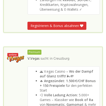
Kreditkarten, Kryptowährungen,
Überweisung & E-Wallets ✓
Registrieren & Bonus absahnen
Premium
online
V.Vegas
sucht in
Creuzburg
🌋 V.egas Casino
– Wo der Dampf
auf Glanz trifft!
🌬️💸
🔥
Angezündet: 1.500 €/CHF Bonus
+ 150 Freispiele
für den perfekten
Start
💨
Volle Ladung Action:
5.000+
Games – Klassiker wie
Book of Ra
von
Novomatic
,
Gamomat
& mehr