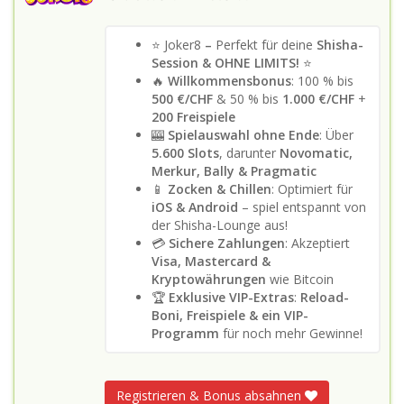
⭐ Joker8
–
Perfekt für deine
Shisha-
Session & OHNE LIMITS!
⭐
🔥
Willkommensbonus
: 100 % bis
500 €/CHF
& 50 % bis
1.000 €/CHF
+
200 Freispiele
🎰
Spielauswahl ohne Ende
: Über
5.600 Slots
, darunter
Novomatic,
Merkur, Bally & Pragmatic
📱
Zocken & Chillen
: Optimiert für
iOS & Android
– spiel entspannt von
der Shisha-Lounge aus!
💳
Sichere Zahlungen
: Akzeptiert
Visa, Mastercard &
Kryptowährungen
wie Bitcoin
🏆
Exklusive VIP-Extras
:
Reload-
Boni, Freispiele & ein VIP-
Programm
für noch mehr Gewinne!
Registrieren & Bonus absahnen