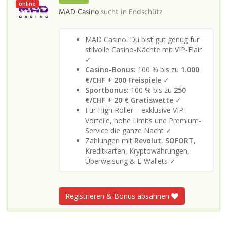
online
MAD Casino
sucht in
Endschütz
MAD Casino: Du bist gut genug für
stilvolle Casino-Nächte mit VIP-Flair
✓
Casino-Bonus:
100 % bis zu
1.000
€/CHF + 200 Freispiele
✓
Sportbonus:
100 % bis zu
250
€/CHF + 20 € Gratiswette
✓
Für High Roller – exklusive VIP-
Vorteile, hohe Limits und Premium-
Service die ganze Nacht ✓
Zahlungen mit
Revolut
,
SOFORT
,
Kreditkarten, Kryptowährungen,
Überweisung & E-Wallets ✓
Registrieren & Bonus absahnen