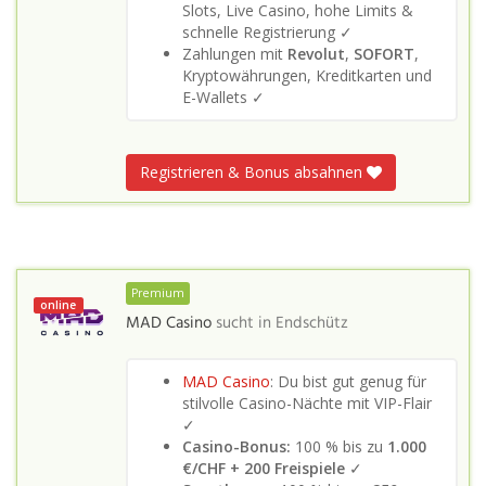
Slots, Live Casino, hohe Limits &
schnelle Registrierung ✓
Zahlungen mit
Revolut
,
SOFORT
,
Kryptowährungen, Kreditkarten und
E-Wallets ✓
Registrieren & Bonus absahnen
Premium
online
MAD Casino
sucht in
Endschütz
MAD Casino
: Du bist gut genug für
stilvolle Casino-Nächte mit VIP-Flair
✓
Casino-Bonus:
100 % bis zu
1.000
€/CHF + 200 Freispiele
✓