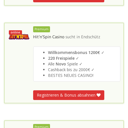
Premium
online
Hit’n’Spin Casino
sucht in
Endschütz
Willkommensbonus 1200€
✓
220 Freispiele
✓
Alle
Novo
Spiele ✓
Cashback bis zu 2000€ ✓
BESTES NEUES CASINO!
Registrieren & Bonus absahnen
Premium