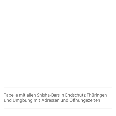
Tabelle mit allen Shisha-Bars in Endschütz Thüringen
und Umgbung mit Adressen und Öffnungezeiten