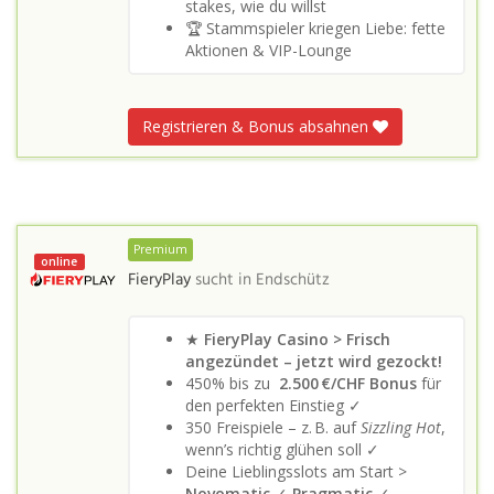
stakes, wie du willst
🏆 Stammspieler kriegen Liebe: fette
Aktionen & VIP-Lounge
Registrieren & Bonus absahnen
Premium
online
FieryPlay
sucht in
Endschütz
★
FieryPlay Casino > Frisch
angezündet – jetzt wird gezockt!
450% bis zu
2.500 €/CHF Bonus
für
den perfekten Einstieg ✓
350 Freispiele – z. B. auf
Sizzling Hot
,
wenn’s richtig glühen soll ✓
Deine Lieblingsslots am Start >
Novomatic
✓
Pragmatic
✓