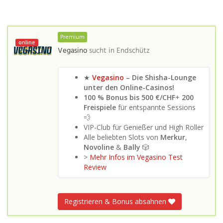
Premium
online
Vegasino
sucht in
Endschütz
★
Vegasino
– Die Shisha-Lounge
unter den Online-Casinos!
100 % Bonus bis 500 €/CHF
+
200
Freispiele
für entspannte Sessions
💨
VIP-Club für Genießer und High Roller
Alle beliebten Slots von
Merkur
,
Novoline
&
Bally
🎲
>
Mehr Infos im Vegasino Test
Review
Registrieren & Bonus absahnen