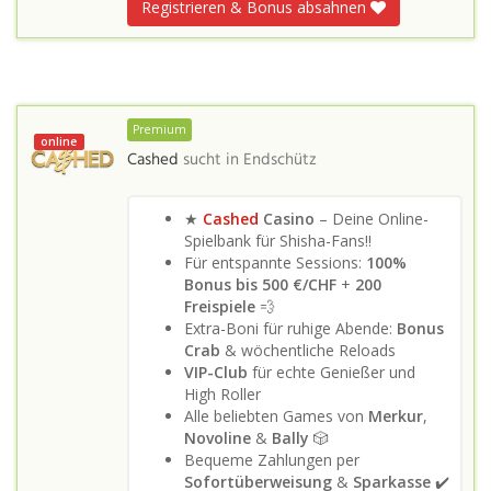
Registrieren & Bonus absahnen
Premium
online
Cashed
sucht in
Endschütz
★
Cashed
Casino
– Deine Online-
Spielbank für Shisha-Fans!!
Für entspannte Sessions:
100%
Bonus bis 500 €/CHF
+
200
Freispiele
💨
Extra-Boni für ruhige Abende:
Bonus
Crab
& wöchentliche Reloads
VIP-Club
für echte Genießer und
High Roller
Alle beliebten Games von
Merkur
,
Novoline
&
Bally
🎲
Bequeme Zahlungen per
Sofortüberweisung
&
Sparkasse
✔️