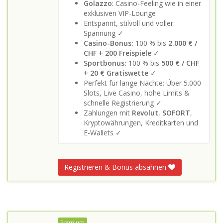
Golazzo
: Casino-Feeling wie in einer
exklusiven VIP-Lounge
Entspannt, stilvoll und voller
Spannung ✓
Casino-Bonus:
100 % bis
2.000 € /
CHF + 200 Freispiele
✓
Sportbonus:
100 % bis
500 € / CHF
+ 20 € Gratiswette
✓
Perfekt für lange Nächte: Über 5.000
Slots, Live Casino, hohe Limits &
schnelle Registrierung ✓
Zahlungen mit
Revolut
,
SOFORT
,
Kryptowährungen, Kreditkarten und
E-Wallets ✓
Registrieren & Bonus absahnen
Premium