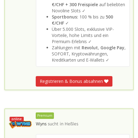
€/CHF + 300 Freispiele
auf beliebten
Novoline Slots ✓
Sportbonus:
100 % bis zu
500
€/CHF
✓
Über 5.000 Slots, exklusive VIP-
Vorteile, hohe Limits und ein
Premium-Erlebnis ✓
Zahlungen mit
Revolut
,
Google Pay
,
SOFORT, Kryptowährungen,
Kreditkarten und E-Wallets ✓
Registrieren & Bonus absahnen
Premium
online
Wyns
sucht in
Heßles