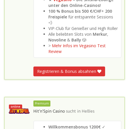
unter den Online-Casinos!
100 % Bonus bis 500 €/CHF
+
200
Freispiele
für entspannte Sessions
💨
VIP-Club für Genießer und High Roller
Alle beliebten Slots von
Merkur
,
Novoline
&
Bally
🎲
>
Mehr Infos im Vegasino Test
Review
Registrieren & Bonus absahnen
Premium
online
Hit’n’Spin Casino
sucht in
Heßles
Willkommensbonus 1200€
✓