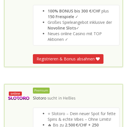
100% BONUS bis 300 €/CHF
plus
150 Freispiele
✓
Großes Spieleangebot inklusive der
Novoline Slots
✓
Neues online Casino mit TOP
Aktionen ✓
Registrieren & Bonus absahnen
Premium
online
Slotoro
sucht in
Heßles
⭐ Slotoro – Dein neuer Spot für fette
Spins & echte Vibes – Ohne Limits!
🔥 Bis zu
2.500 €/CHF + 250