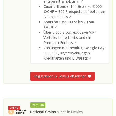
entspannt & exklusiv ✓
Casino-Bonus:
100 % bis zu
2.000
€/CHF + 300 Freispiele
auf beliebten
Novoline Slots ✓
Sportbonus:
100 % bis zu
500
€/CHF
✓
Über 5.000 Slots, exklusive VIP-
Vorteile, hohe Limits und ein
Premium-Erlebnis ✓
Zahlungen mit
Revolut
,
Google Pay
,
SOFORT, Kryptowährungen,
Kreditkarten und E-Wallets ✓
Registrieren & Bonus absahnen
Premium
online
National Casino
sucht in
Heßles