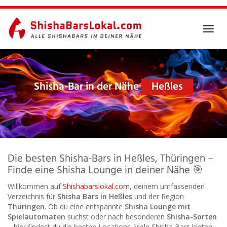
Skip
to
main
Toggl
content
navig
Shisha-Bar in der Nähe
Heßles
Die besten Shisha-Bars in Heßles, Thüringen –
Finde eine Shisha Lounge in deiner Nähe 🎯
Willkommen auf
Shishabarslokal.com
, deinem umfassenden
Verzeichnis für
Shisha Bars in Heßles
und der Region
Thüringen
. Ob du eine entspannte
Shisha Lounge mit
Spielautomaten
suchst oder nach besonderen
Shisha-Sorten
– hier findest du die besten Locations. Viele Shisha Bars bieten