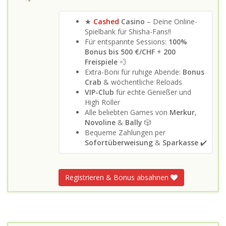
★
Cashed
Casino
– Deine Online-
Spielbank für Shisha-Fans!!
Für entspannte Sessions:
100%
Bonus bis 500 €/CHF
+
200
Freispiele
💨
Extra-Boni für ruhige Abende:
Bonus
Crab
& wöchentliche Reloads
VIP-Club
für echte Genießer und
High Roller
Alle beliebten Games von
Merkur
,
Novoline
&
Bally
🎲
Bequeme Zahlungen per
Sofortüberweisung
&
Sparkasse
✔️
Registrieren & Bonus absahnen