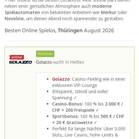
neben einer gemütlichen Atmosphäre auch
moderne
Spielautomaten
von bekannten Anbietern wie
Merkur
oder
Novoline
, um deinen Abend noch spannender zu gestalten.
Besten Online Spielos,
Thüringen
August 2026
Premium
online
Golazzo
sucht in
Heßles
Golazzo
: Casino-Feeling wie in einer
exklusiven VIP-Lounge
Entspannt, stilvoll und voller
Spannung ✓
Casino-Bonus:
100 % bis
2.000 € /
CHF + 200 Freispiele
✓
Sportbonus:
100 % bis
500 € / CHF
+ 20 € Gratiswette
✓
Perfekt für lange Nächte: Über 5.000
Slots, Live Casino, hohe Limits &