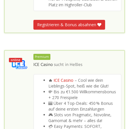
Platz im Highroller-Club
Registrieren & Bonus absahnen
Premium
online
ICE Casino
sucht in
Heßles
🔥
ICE Casino
– Cool wie dein
Lieblings-Spot, heiß wie die Glut!
💸 Bis zu €1.500 Willkommensbonus
+ 270 Freispiele
🎰 Über 4 Top-Deals: 450 % Bonus
auf deine ersten Einzahlungen
🎮 Slots von Pragmatic, Novoline,
Gamomat & mehr – alles da!
💳 Easy Payments: SOFORT,