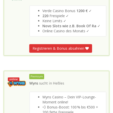
Verde Casino Bonus
1200 €
✓
220
Freispiele ✓
Keine Limits ✓
Novo Slots wie z.B. Book Of Ra
✓
Online Casino des Monats ✓
Registrieren & Bonus absahnen
Premium
online
Wyns
sucht in
Heßles
Wyns Casino – Dein VIP-Lounge-
Moment online!
💨 Bonus-Boost: 100 % bis €500 +
200 fette Freispiele