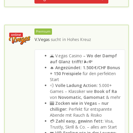
Premium
online
V.Vegas
sucht in
Hohes Kreuz
🌋 V.egas Casino
– Wo der Dampf
auf Glanz trifft!
🌬️💸
🔥
Angezündet: 1.500 €/CHF Bonus
+ 150 Freispiele
für den perfekten
Start
💨
Volle Ladung Action:
5.000+
Games – Klassiker wie
Book of Ra
von
Novomatic
,
Gamomat
& mehr
🎰
Zocken wie in Vegas – nur
chilliger:
Perfekt für entspannte
Abende mit Rauch & Risiko
💳
Zahl easy, gewinn fett:
Visa,
Trustly, Skrill & Co. – alles am Start
👑
VIP-Feeling wie in der Lounge: