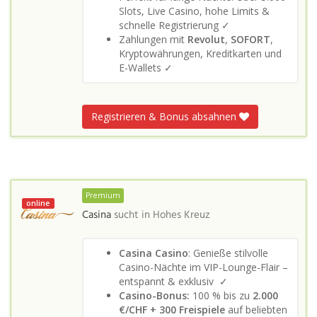
Slots, Live Casino, hohe Limits &
schnelle Registrierung ✓
Zahlungen mit
Revolut
,
SOFORT
,
Kryptowährungen, Kreditkarten und
E-Wallets ✓
Registrieren & Bonus absahnen
Premium
online
Casina
sucht in
Hohes Kreuz
Casina Casino
: Genieße stilvolle
Casino-Nächte im VIP-Lounge-Flair –
entspannt & exklusiv ✓
Casino-Bonus:
100 % bis zu
2.000
€/CHF + 300 Freispiele
auf beliebten