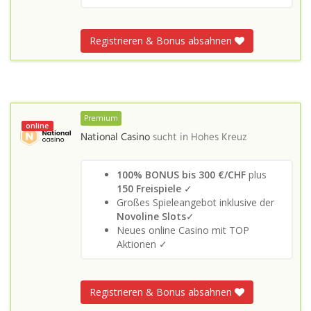
Registrieren & Bonus absahnen
Premium
online
National Casino
sucht in
Hohes Kreuz
100% BONUS bis 300 €/CHF
plus
150 Freispiele
✓
Großes Spieleangebot inklusive der
Novoline Slots
✓
Neues online Casino mit TOP
Aktionen ✓
Registrieren & Bonus absahnen