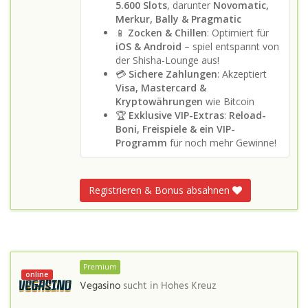
5.600 Slots
, darunter
Novomatic,
Merkur, Bally & Pragmatic
📱
Zocken & Chillen
: Optimiert für
iOS & Android
– spiel entspannt von
der Shisha-Lounge aus!
💳
Sichere Zahlungen
: Akzeptiert
Visa, Mastercard &
Kryptowährungen
wie Bitcoin
🏆
Exklusive VIP-Extras
:
Reload-
Boni, Freispiele & ein VIP-
Programm
für noch mehr Gewinne!
Registrieren & Bonus absahnen
Premium
online
Vegasino
sucht in
Hohes Kreuz