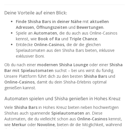
Deine Vorteile auf einen Blick:
Finde Shisha Bars in deiner Nähe
mit
aktuellen
Adressen
,
Öffnungszeiten
und
Bewertungen
.
Spiele an
Automaten
, die du auch aus Online-Casinos
kennst, wie
Book of Ra
und
Triple Chance
.
Entdecke
Online-Casinos
, die dir die gleichen
Spielautomaten aus den Shisha Bars bieten, inklusive
exklusiver Boni.
Ob du nach einer
modernen Shisha Lounge
oder einer
Shisha
Bar mit Spielautomaten
suchst – bei uns wirst du fündig.
Unsere Plattform führt dich zu den besten
Shisha Bars
und
Online-Casinos
, damit du dein Shisha-Erlebnis optimal
genießen kannst.
Automaten spielen und Shisha genießen in Hohes Kreuz
Viele
Shisha Bars
in Hohes Kreuz bieten neben hochwertigen
Shishas auch spannende
Spielautomaten
an. Diese
Automaten, die du vielleicht schon aus
Online-Casinos
kennst,
wie
Merkur
oder
Novoline
, bieten dir die Möglichkeit, während