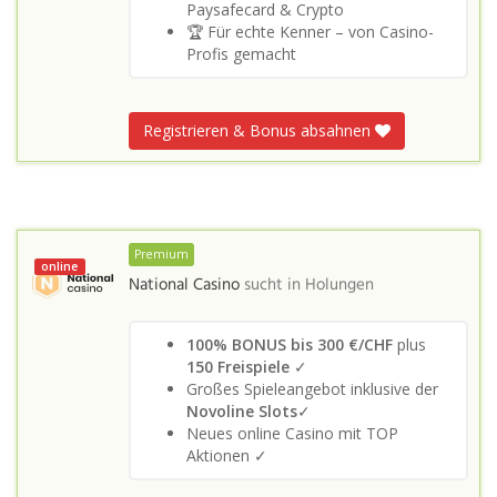
Paysafecard & Crypto
🏆 Für echte Kenner – von Casino-
Profis gemacht
Registrieren & Bonus absahnen
Premium
online
National Casino
sucht in
Holungen
100% BONUS bis 300 €/CHF
plus
150 Freispiele
✓
Großes Spieleangebot inklusive der
Novoline Slots
✓
Neues online Casino mit TOP
Aktionen ✓