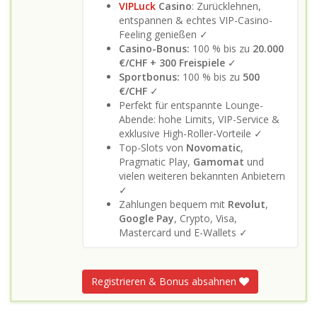
VIPLuck
Casino
: Zurücklehnen,
entspannen & echtes VIP-Casino-
Feeling genießen ✓
Casino-Bonus:
100 % bis zu
20.000
€/CHF + 300 Freispiele
✓
Sportbonus:
100 % bis zu
500
€/CHF
✓
Perfekt für entspannte Lounge-
Abende: hohe Limits, VIP-Service &
exklusive High-Roller-Vorteile ✓
Top-Slots von
Novomatic
,
Pragmatic Play,
Gamomat
und
vielen weiteren bekannten Anbietern
✓
Zahlungen bequem mit
Revolut
,
Google Pay
, Crypto, Visa,
Mastercard und E-Wallets ✓
Registrieren & Bonus absahnen