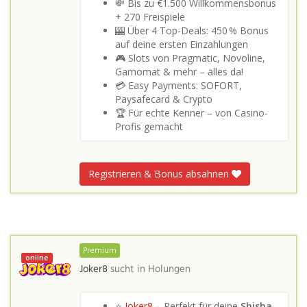
💸 Bis zu €1.500 Willkommensbonus
+ 270 Freispiele
🎰 Über 4 Top-Deals: 450 % Bonus
auf deine ersten Einzahlungen
🎮 Slots von Pragmatic, Novoline,
Gamomat & mehr – alles da!
💳 Easy Payments: SOFORT,
Paysafecard & Crypto
🏆 Für echte Kenner – von Casino-
Profis gemacht
Registrieren & Bonus absahnen
Premium
online
Joker8
sucht in
Holungen
⭐
Joker8
–
Perfekt für deine
Shisha-