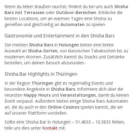
Wenn du lieber draußen rauchst, findest du bei uns auch
Shisha
Bars mit Terrassen
oder
Outdoor-Bereichen
. Entdecke die
besten Locations, um an warmen Tagen eine Shisha zu
genießen und gleichzeitig an
Automaten
zu spielen.
Gastronomie und Entertainment in den Shisha Bars
Die meisten
Shisha Bars
in
Holungen
bieten eine breite
Auswahl an
Shisha-Sorten
, von klassischen Tabaksorten bis zu
modernen Aromen. Zusätzlich kannst du Snacks und Getränke
bestellen, um deinen Besuch abzurunden.
Shisha Bar Highlights in Thüringen
In der Region
Thüringen
gibt es regelmäßig Events und
besondere Angebote in
Shisha Bars
. Informiere dich über die
neuesten
Happy Hours
und
Veranstaltungen
, damit du keinen
Event verpasst. Außerdem bieten einige Shisha Bars Automaten
an, die du auch in den
Online-Casinos
spielen kannst, die wir
auf unserer Plattform vorstellen.
Sollte eine Shisha Bar in Holungen – 51.4833 – 10.3833 fehlen,
teile uns dies unter
Kontakt
mit.