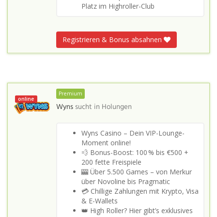
Platz im Highroller-Club
Registrieren & Bonus absahnen
Premium
online
Wyns
sucht in
Holungen
Wyns Casino – Dein VIP-Lounge-
Moment online!
💨 Bonus-Boost: 100 % bis €500 +
200 fette Freispiele
🎰 Über 5.500 Games – von Merkur
über Novoline bis Pragmatic
💳 Chillige Zahlungen mit Krypto, Visa
& E-Wallets
👑 High Roller? Hier gibt’s exklusives