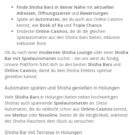
Finde Shisha Bars in deiner Nähe
mit
aktuellen
Adressen
,
Öffnungszeiten
und
Bewertungen
.
Spiele an
Automaten
, die du auch aus Online-Casinos
kennst, wie
Book of Ra
und
Triple Chance
.
Entdecke
Online-Casinos
, die dir die gleichen
Spielautomaten aus den Shisha Bars bieten, inklusive
exklusiver Boni.
Ob du nach einer
modernen Shisha Lounge
oder einer
Shisha
Bar mit Spielautomaten
suchst – bei uns wirst du fündig.
Unsere Plattform führt dich zu den besten
Shisha Bars
und
Online-Casinos
, damit du dein Shisha-Erlebnis optimal
genießen kannst.
Automaten spielen und Shisha genießen in Holungen
Viele
Shisha Bars
in Holungen bieten neben hochwertigen
Shishas auch spannende
Spielautomaten
an. Diese
Automaten, die du vielleicht schon aus
Online-Casinos
kennst,
wie
Merkur
oder
Novoline
, bieten dir die Möglichkeit, während
des Shisha-Rauchens dein Glück zu versuchen.
Shisha Bar mit Terrasse in Holungen