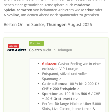
neben einer gemütlichen Atmosphäre auch
moderne
Spielautomaten
von bekannten Anbietern wie
Merkur
oder
Novoline
, um deinen Abend noch spannender zu gestalten.
Besten Online Spielos,
Thüringen
August 2026
Premium
online
Golazzo
sucht in
Holungen
Golazzo
: Casino-Feeling wie in einer
exklusiven VIP-Lounge
Entspannt, stilvoll und voller
Spannung ✓
Casino-Bonus:
100 % bis
2.000 € /
CHF + 200 Freispiele
✓
Sportbonus:
100 % bis
500 € / CHF
+ 20 € Gratiswette
✓
Perfekt für lange Nächte: Über 5.000
Slots, Live Casino, hohe Limits &