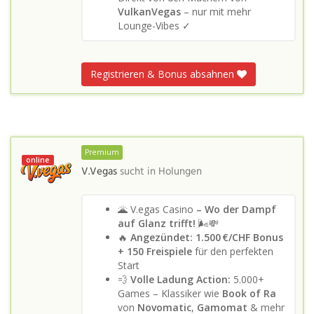
VulkanVegas
– nur mit mehr
Lounge-Vibes ✓
Registrieren & Bonus absahnen
Premium
online
V.Vegas
sucht in
Holungen
🌋 V.egas Casino
– Wo der Dampf
auf Glanz trifft!
🌬️💸
🔥
Angezündet: 1.500 €/CHF Bonus
+ 150 Freispiele
für den perfekten
Start
💨
Volle Ladung Action:
5.000+
Games – Klassiker wie
Book of Ra
von
Novomatic
,
Gamomat
& mehr