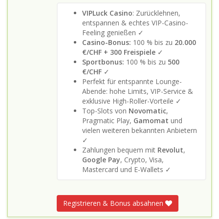
VIPLuck Casino
: Zurücklehnen,
entspannen & echtes VIP-Casino-
Feeling genießen ✓
Casino-Bonus:
100 % bis zu
20.000
€/CHF + 300 Freispiele
✓
Sportbonus:
100 % bis zu
500
€/CHF
✓
Perfekt für entspannte Lounge-
Abende: hohe Limits, VIP-Service &
exklusive High-Roller-Vorteile ✓
Top-Slots von
Novomatic
,
Pragmatic Play,
Gamomat
und
vielen weiteren bekannten Anbietern
✓
Zahlungen bequem mit
Revolut
,
Google Pay
, Crypto, Visa,
Mastercard und E-Wallets ✓
Registrieren & Bonus absahnen