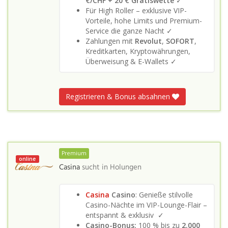
€/CHF + 20 € Gratiswette
✓
Für High Roller – exklusive VIP-
Vorteile, hohe Limits und Premium-
Service die ganze Nacht ✓
Zahlungen mit
Revolut
,
SOFORT
,
Kreditkarten, Kryptowährungen,
Überweisung & E-Wallets ✓
Registrieren & Bonus absahnen
Premium
online
Casina
sucht in
Holungen
Casina
Casino
: Genieße stilvolle
Casino-Nächte im VIP-Lounge-Flair –
entspannt & exklusiv ✓
Casino-Bonus:
100 % bis zu
2.000