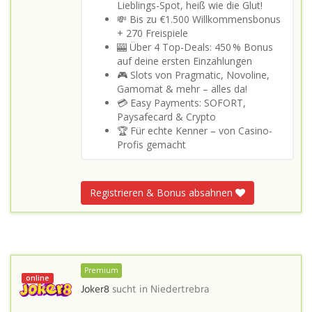
Lieblings-Spot, heiß wie die Glut!
💸 Bis zu €1.500 Willkommensbonus
+ 270 Freispiele
🎰 Über 4 Top-Deals: 450 % Bonus
auf deine ersten Einzahlungen
🎮 Slots von Pragmatic, Novoline,
Gamomat & mehr – alles da!
💳 Easy Payments: SOFORT,
Paysafecard & Crypto
🏆 Für echte Kenner – von Casino-
Profis gemacht
Registrieren & Bonus absahnen
Premium
online
Joker8
sucht in
Niedertrebra