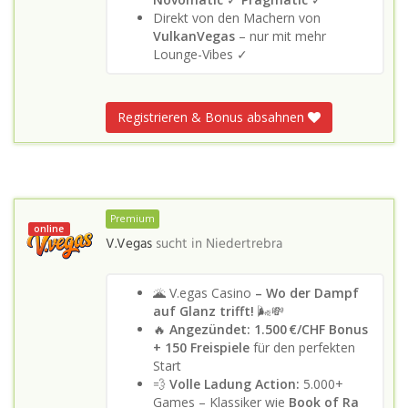
Direkt von den Machern von
VulkanVegas
– nur mit mehr
Lounge-Vibes ✓
Registrieren & Bonus absahnen
Premium
online
V.Vegas
sucht in
Niedertrebra
🌋 V.egas Casino
– Wo der Dampf
auf Glanz trifft!
🌬️💸
🔥
Angezündet: 1.500 €/CHF Bonus
+ 150 Freispiele
für den perfekten
Start
💨
Volle Ladung Action:
5.000+
Games – Klassiker wie
Book of Ra