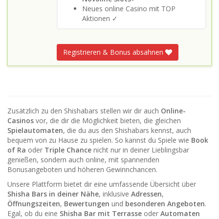
Neues online Casino mit TOP
Aktionen ✓
Registrieren & Bonus absahnen
Zusätzlich zu den Shishabars stellen wir dir auch
Online-
Casinos
vor, die dir die Möglichkeit bieten, die gleichen
Spielautomaten
, die du aus den Shishabars kennst, auch
bequem von zu Hause zu spielen. So kannst du Spiele wie
Book
of Ra
oder
Triple Chance
nicht nur in deiner Lieblingsbar
genießen, sondern auch online, mit spannenden
Bonusangeboten und höheren Gewinnchancen.
Unsere Plattform bietet dir eine umfassende Übersicht über
Shisha Bars in deiner Nähe
, inklusive
Adressen
,
Öffnungszeiten
,
Bewertungen
und
besonderen Angeboten
.
Egal, ob du eine
Shisha Bar mit Terrasse
oder
Automaten