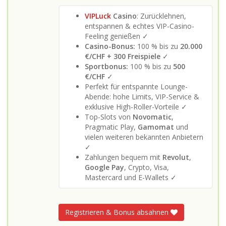
VIPLuck
Casino
: Zurücklehnen,
entspannen & echtes VIP-Casino-
Feeling genießen ✓
Casino-Bonus:
100 % bis zu
20.000
€/CHF + 300 Freispiele
✓
Sportbonus:
100 % bis zu
500
€/CHF
✓
Perfekt für entspannte Lounge-
Abende: hohe Limits, VIP-Service &
exklusive High-Roller-Vorteile ✓
Top-Slots von
Novomatic
,
Pragmatic Play,
Gamomat
und
vielen weiteren bekannten Anbietern
✓
Zahlungen bequem mit
Revolut
,
Google Pay
, Crypto, Visa,
Mastercard und E-Wallets ✓
Registrieren & Bonus absahnen