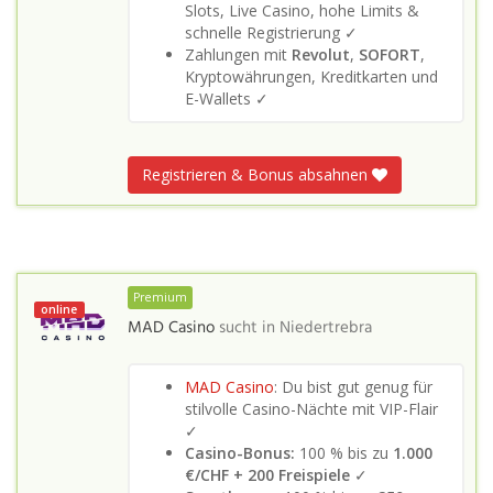
Slots, Live Casino, hohe Limits &
schnelle Registrierung ✓
Zahlungen mit
Revolut
,
SOFORT
,
Kryptowährungen, Kreditkarten und
E-Wallets ✓
Registrieren & Bonus absahnen
Premium
online
MAD Casino
sucht in
Niedertrebra
MAD Casino
: Du bist gut genug für
stilvolle Casino-Nächte mit VIP-Flair
✓
Casino-Bonus:
100 % bis zu
1.000
€/CHF + 200 Freispiele
✓