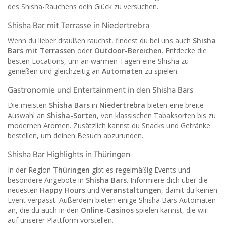
des Shisha-Rauchens dein Glück zu versuchen.
Shisha Bar mit Terrasse in Niedertrebra
Wenn du lieber draußen rauchst, findest du bei uns auch
Shisha
Bars mit Terrassen
oder
Outdoor-Bereichen
. Entdecke die
besten Locations, um an warmen Tagen eine Shisha zu
genießen und gleichzeitig an
Automaten
zu spielen.
Gastronomie und Entertainment in den Shisha Bars
Die meisten
Shisha Bars
in
Niedertrebra
bieten eine breite
Auswahl an
Shisha-Sorten
, von klassischen Tabaksorten bis zu
modernen Aromen. Zusätzlich kannst du Snacks und Getränke
bestellen, um deinen Besuch abzurunden.
Shisha Bar Highlights in Thüringen
In der Region
Thüringen
gibt es regelmäßig Events und
besondere Angebote in
Shisha Bars
. Informiere dich über die
neuesten
Happy Hours
und
Veranstaltungen
, damit du keinen
Event verpasst. Außerdem bieten einige Shisha Bars Automaten
an, die du auch in den
Online-Casinos
spielen kannst, die wir
auf unserer Plattform vorstellen.