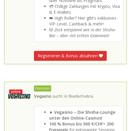
über Novoline bis Pragmatic
💳 Chillige Zahlungen mit Krypto, Visa
& E-Wallets
👑 High Roller? Hier gibt’s exklusives
VIP-Level, Cashback & mehr!
🎲
Zock entspannt wie in der Shisha-
Bar – aber mit echten Gewinnen!
Registrieren & Bonus absahnen
Premium
online
Vegasino
sucht in
Niedertrebra
★
Vegasino – Die Shisha-Lounge
unter den Online-Casinos!
100 % Bonus bis 500 €/CHF
+
200
Freispiele
für entspannte Sessions