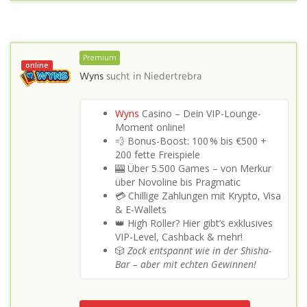
Premium
online
Wyns
sucht in
Niedertrebra
Wyns
Casino – Dein VIP-Lounge-
Moment online!
💨 Bonus-Boost: 100 % bis €500 +
200 fette Freispiele
🎰 Über 5.500 Games – von Merkur
über Novoline bis Pragmatic
💳 Chillige Zahlungen mit Krypto, Visa
& E-Wallets
👑 High Roller? Hier gibt’s exklusives
VIP-Level, Cashback & mehr!
🎲
Zock entspannt wie in der Shisha-
Bar – aber mit echten Gewinnen!