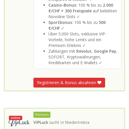
Casino-Bonus:
100 % bis zu
2.000
€/CHF + 300 Freispiele
auf beliebten
Novoline Slots ✓
Sportbonus:
100 % bis zu
500
€/CHF
✓
Über 5.000 Slots, exklusive VIP-
Vorteile, hohe Limits und ein
Premium-Erlebnis ✓
Zahlungen mit
Revolut
,
Google Pay
,
SOFORT, Kryptowährungen,
Kreditkarten und E-Wallets ✓
Registrieren & Bonus absahnen
Premium
online
VIPLuck
sucht in
Niedertrebra