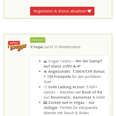
Registrieren & Bonus absahnen
Premium
online
V.Vegas
sucht in
Niedertrebra
🌋 V.egas Casino
– Wo der Dampf
auf Glanz trifft!
🌬️💸
🔥
Angezündet: 1.500 €/CHF Bonus
+ 150 Freispiele
für den perfekten
Start
💨
Volle Ladung Action:
5.000+
Games – Klassiker wie
Book of Ra
von
Novomatic
,
Gamomat
& mehr
🎰
Zocken wie in Vegas – nur
chilliger:
Perfekt für entspannte
Abende mit Rauch & Risiko