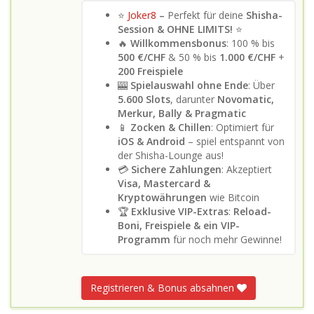
⭐
Joker8
–
Perfekt für deine
Shisha-
Session & OHNE LIMITS!
⭐
🔥
Willkommensbonus
: 100 % bis
500 €/CHF
& 50 % bis
1.000 €/CHF
+
200 Freispiele
🎰
Spielauswahl ohne Ende
: Über
5.600 Slots
, darunter
Novomatic,
Merkur, Bally & Pragmatic
📱
Zocken & Chillen
: Optimiert für
iOS & Android
– spiel entspannt von
der Shisha-Lounge aus!
💳
Sichere Zahlungen
: Akzeptiert
Visa, Mastercard &
Kryptowährungen
wie Bitcoin
🏆
Exklusive VIP-Extras
:
Reload-
Boni, Freispiele & ein VIP-
Programm
für noch mehr Gewinne!
Registrieren & Bonus absahnen