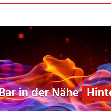
Bar in der Nähe
Hint