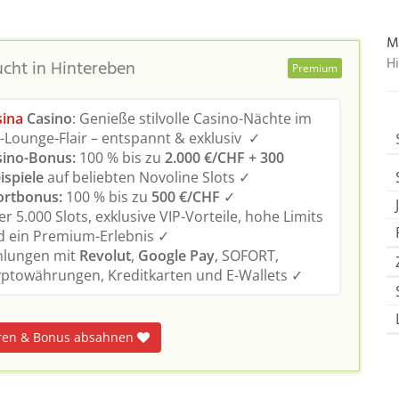
M
H
ucht in
Hintereben
Premium
sina
Casino
: Genieße stilvolle Casino-Nächte im
-Lounge-Flair – entspannt & exklusiv ✓
sino-Bonus:
100 % bis zu
2.000 €/CHF + 300
ispiele
auf beliebten Novoline Slots ✓
ortbonus:
100 % bis zu
500 €/CHF
✓
r 5.000 Slots, exklusive VIP-Vorteile, hohe Limits
d ein Premium-Erlebnis ✓
hlungen mit
Revolut
,
Google Pay
, SOFORT,
yptowährungen, Kreditkarten und E-Wallets ✓
eren & Bonus absahnen