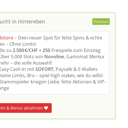
ucht in
Hintereben
Premium
lotoro
– Dein neuer Spot für fette Spins & echte
es – Ohne Limits!
Bis zu
2.500 €/CHF + 250
Freispiele zum Einstieg
Über 5.000 Slots von
Novoline
, Gamomat Merkur
ehr – die volle Auswahl!
Easy Cash-In mit
SOFORT
, Paysafe & E-Wallets
Keine Limits, Bro – spiel high stakes, wie du willst
Stammspieler kriegen Liebe: fette Aktionen & VIP-
unge
eren & Bonus absahnen