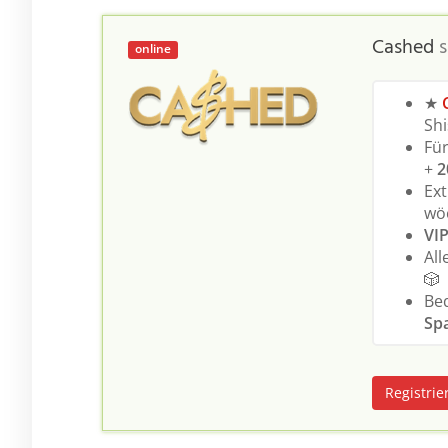
Cashed
s
online
★
Shi
Fü
+
2
Ext
wö
VIP
Al
🎲
Be
Sp
Registri