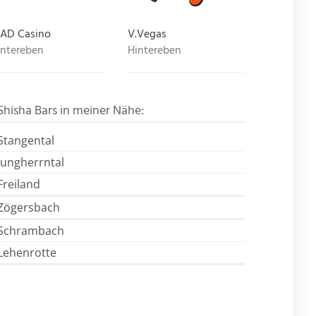
AD Casino
V.Vegas
intereben
Hintereben
Shisha Bars in meiner Nähe:
Stangental
Jungherrntal
Freiland
Zögersbach
Schrambach
Lehenrotte