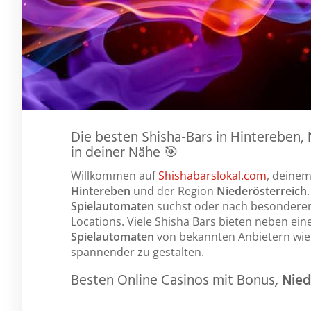
Die besten Shisha-Bars in Hintereben,
in deiner Nähe 🎯
Willkommen auf
Shishabarslokal.com
, deine
Hintereben
und der Region
Niederösterreich
Spielautomaten
suchst oder nach besonder
Locations. Viele Shisha Bars bieten neben e
Spielautomaten
von bekannten Anbietern wi
spannender zu gestalten.
Besten Online Casinos mit Bonus,
Nied