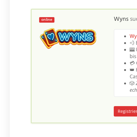
Wyns
su
online
Wy
💨 
🎰
bis
💳 
👑 
Ca
🎲
ech
Registri