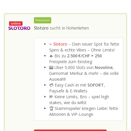
Premium
online
Slotoro
sucht in
Hohenlehen
⭐
Slotoro
– Dein neuer Spot für fette
Spins & echte Vibes – Ohne Limits!
🔥 Bis zu
2.500 €/CHF + 250
Freispiele zum Einstieg
🎰 Über 5.000 Slots von
Novoline
,
Gamomat Merkur & mehr – die volle
Auswahl!
💳 Easy Cash-In mit
SOFORT
,
Paysafe & E-Wallets
💸 Keine Limits, Bro – spiel high
stakes, wie du willst
🏆 Stammspieler kriegen Liebe: fette
Aktionen & VIP-Lounge