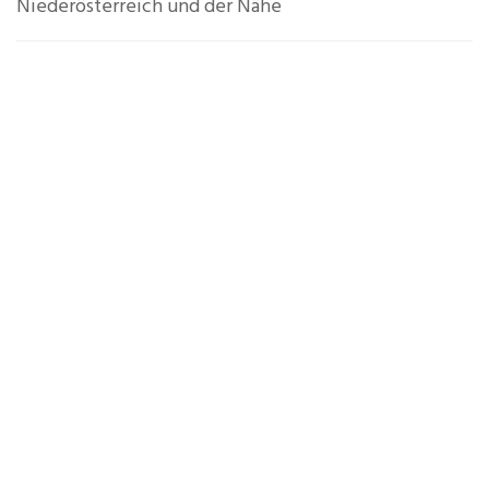
Niederösterreich und der Nähe