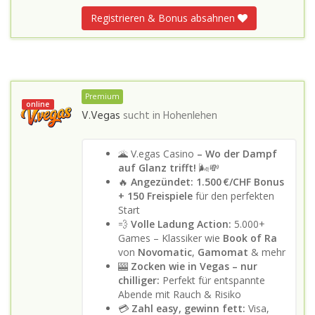
Registrieren & Bonus absahnen
Premium
online
V.Vegas
sucht in
Hohenlehen
🌋 V.egas Casino
– Wo der Dampf
auf Glanz trifft!
🌬️💸
🔥
Angezündet: 1.500 €/CHF Bonus
+ 150 Freispiele
für den perfekten
Start
💨
Volle Ladung Action:
5.000+
Games – Klassiker wie
Book of Ra
von
Novomatic
,
Gamomat
& mehr
🎰
Zocken wie in Vegas – nur
chilliger:
Perfekt für entspannte
Abende mit Rauch & Risiko
💳
Zahl easy, gewinn fett:
Visa,