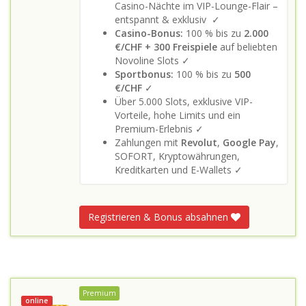
Casino-Nächte im VIP-Lounge-Flair –
entspannt & exklusiv ✓
Casino-Bonus:
100 % bis zu
2.000
€/CHF + 300 Freispiele
auf beliebten
Novoline Slots ✓
Sportbonus:
100 % bis zu
500
€/CHF
✓
Über 5.000 Slots, exklusive VIP-
Vorteile, hohe Limits und ein
Premium-Erlebnis ✓
Zahlungen mit
Revolut
,
Google Pay
,
SOFORT, Kryptowährungen,
Kreditkarten und E-Wallets ✓
Registrieren & Bonus absahnen
Premium
online