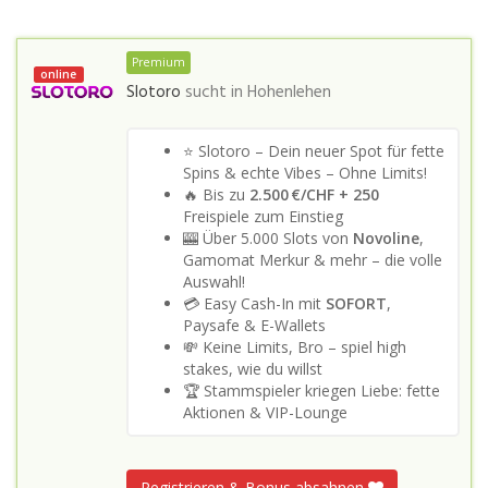
Premium
online
Slotoro
sucht in
Hohenlehen
⭐ Slotoro – Dein neuer Spot für fette
Spins & echte Vibes – Ohne Limits!
🔥 Bis zu
2.500 €/CHF + 250
Freispiele zum Einstieg
🎰 Über 5.000 Slots von
Novoline
,
Gamomat Merkur & mehr – die volle
Auswahl!
💳 Easy Cash-In mit
SOFORT
,
Paysafe & E-Wallets
💸 Keine Limits, Bro – spiel high
stakes, wie du willst
🏆 Stammspieler kriegen Liebe: fette
Aktionen & VIP-Lounge
Registrieren & Bonus absahnen