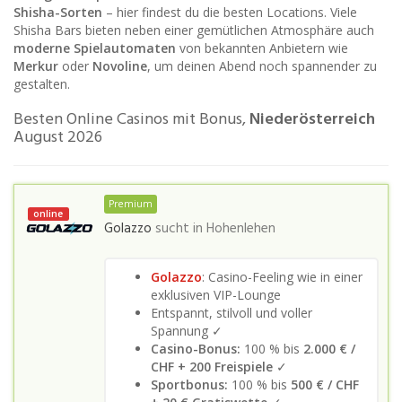
Shisha-Sorten
– hier findest du die besten Locations. Viele
Shisha Bars bieten neben einer gemütlichen Atmosphäre auch
moderne Spielautomaten
von bekannten Anbietern wie
Merkur
oder
Novoline
, um deinen Abend noch spannender zu
gestalten.
Besten Online Casinos mit Bonus,
Niederösterreich
August 2026
Premium
online
Golazzo
sucht in
Hohenlehen
Golazzo
: Casino-Feeling wie in einer
exklusiven VIP-Lounge
Entspannt, stilvoll und voller
Spannung ✓
Casino-Bonus:
100 % bis
2.000 € /
CHF + 200 Freispiele
✓
Sportbonus:
100 % bis
500 € / CHF