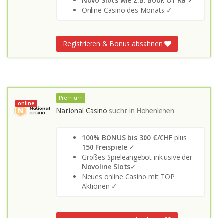
Novo Slots wie z.B. Book Of Ra
✓
Online Casino des Monats ✓
Registrieren & Bonus absahnen
Premium
online
National Casino
sucht in
Hohenlehen
100% BONUS bis 300 €/CHF
plus
150 Freispiele
✓
Großes Spieleangebot inklusive der
Novoline Slots
✓
Neues online Casino mit TOP
Aktionen ✓