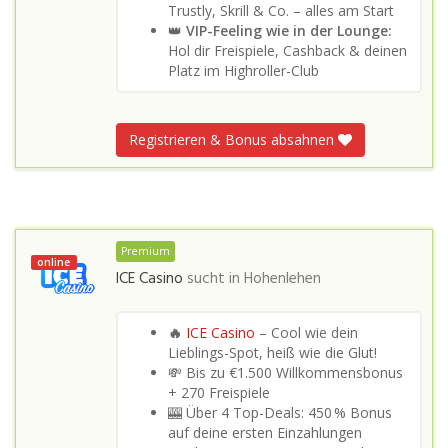
Trustly, Skrill & Co. – alles am Start
👑
VIP-Feeling wie in der Lounge:
Hol dir Freispiele, Cashback & deinen
Platz im Highroller-Club
Registrieren & Bonus absahnen
Premium
online
ICE Casino
sucht in
Hohenlehen
🔥
ICE Casino
– Cool wie dein
Lieblings-Spot, heiß wie die Glut!
💸 Bis zu €1.500 Willkommensbonus
+ 270 Freispiele
🎰 Über 4 Top-Deals: 450 % Bonus
auf deine ersten Einzahlungen