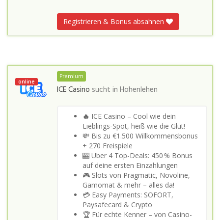
Registrieren & Bonus absahnen
Premium
online
ICE Casino
sucht in
Hohenlehen
🔥
ICE Casino – Cool wie dein
Lieblings-Spot, heiß wie die Glut!
💸 Bis zu €1.500 Willkommensbonus
+ 270 Freispiele
🎰 Über 4 Top-Deals: 450 % Bonus
auf deine ersten Einzahlungen
🎮 Slots von Pragmatic, Novoline,
Gamomat & mehr – alles da!
💳 Easy Payments: SOFORT,
Paysafecard & Crypto
🏆 Für echte Kenner – von Casino-