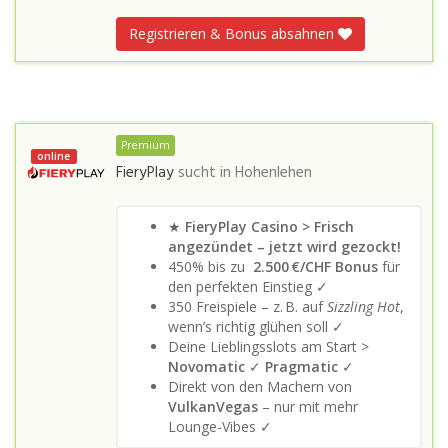
Registrieren & Bonus absahnen
Premium
online
FieryPlay
sucht in
Hohenlehen
★
FieryPlay Casino > Frisch
angezündet – jetzt wird gezockt!
450% bis zu
2.500 €/CHF Bonus
für
den perfekten Einstieg ✓
350 Freispiele – z. B. auf
Sizzling Hot
,
wenn’s richtig glühen soll ✓
Deine Lieblingsslots am Start >
Novomatic
✓
Pragmatic
✓
Direkt von den Machern von
VulkanVegas
– nur mit mehr
Lounge-Vibes ✓