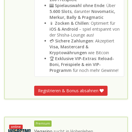
🎰
Spielauswahl ohne Ende
: Über
5.600 Slots
, darunter
Novomatic,
Merkur, Bally & Pragmatic
📱
Zocken & Chillen
: Optimiert für
iOS & Android
– spiel entspannt von
der Shisha-Lounge aus!
💳
Sichere Zahlungen
: Akzeptiert
Visa, Mastercard &
Kryptowährungen
wie Bitcoin
🏆
Exklusive VIP-Extras
:
Reload-
Boni, Freispiele & ein VIP-
Programm
für noch mehr Gewinne!
Registrieren & Bonus absahnen
Premium
online
Vegasino
sucht in
Hohenlehen