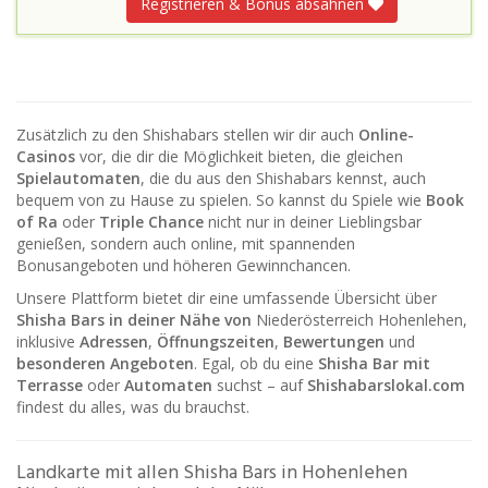
Registrieren & Bonus absahnen
Zusätzlich zu den Shishabars stellen wir dir auch
Online-
Casinos
vor, die dir die Möglichkeit bieten, die gleichen
Spielautomaten
, die du aus den Shishabars kennst, auch
bequem von zu Hause zu spielen. So kannst du Spiele wie
Book
of Ra
oder
Triple Chance
nicht nur in deiner Lieblingsbar
genießen, sondern auch online, mit spannenden
Bonusangeboten und höheren Gewinnchancen.
Unsere Plattform bietet dir eine umfassende Übersicht über
Shisha Bars in deiner Nähe von
Niederösterreich Hohenlehen,
inklusive
Adressen
,
Öffnungszeiten
,
Bewertungen
und
besonderen Angeboten
. Egal, ob du eine
Shisha Bar mit
Terrasse
oder
Automaten
suchst – auf
Shishabarslokal.com
findest du alles, was du brauchst.
Landkarte mit allen Shisha Bars in Hohenlehen