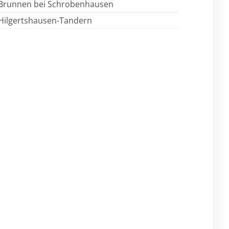
Brunnen bei Schrobenhausen
Hilgertshausen-Tandern