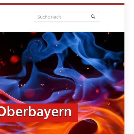
 Oberbayern