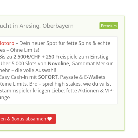
ucht in
Aresing, Oberbayern
Premium
lotoro
– Dein neuer Spot für fette Spins & echte
es – Ohne Limits!
Bis zu
2.500 €/CHF + 250
Freispiele zum Einstieg
Über 5.000 Slots von
Novoline
, Gamomat Merkur
ehr – die volle Auswahl!
Easy Cash-In mit
SOFORT
, Paysafe & E-Wallets
Keine Limits, Bro – spiel high stakes, wie du willst
Stammspieler kriegen Liebe: fette Aktionen & VIP-
unge
eren & Bonus absahnen