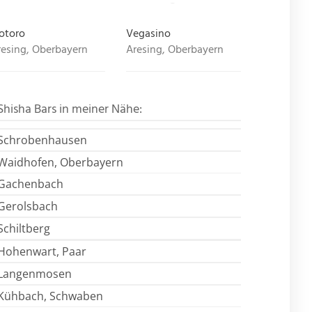
lotoro
Vegasino
resing, Oberbayern
Aresing, Oberbayern
Shisha Bars in meiner Nähe:
Schrobenhausen
Waidhofen, Oberbayern
Gachenbach
Gerolsbach
Schiltberg
Hohenwart, Paar
Langenmosen
Kühbach, Schwaben