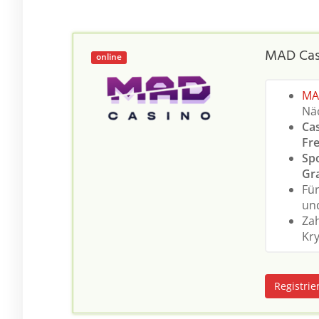
MAD Cas
online
MA
Näc
Ca
Fre
Sp
Gr
Für
un
Za
Kr
Registri