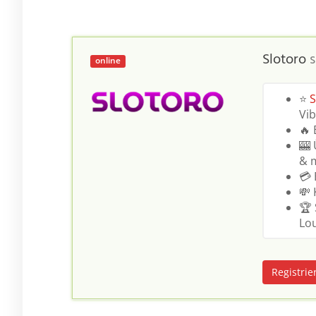
Slotoro
s
online
⭐
S
Vib
🔥 
🎰 
& m
💳 
💸 
🏆 
Lo
Registri