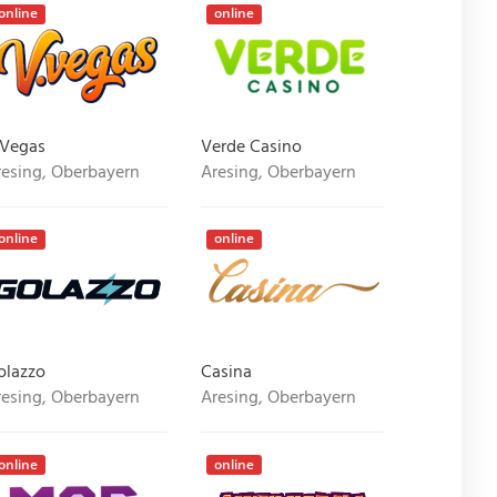
online
online
.Vegas
Verde Casino
resing, Oberbayern
Aresing, Oberbayern
online
online
olazzo
Casina
resing, Oberbayern
Aresing, Oberbayern
online
online