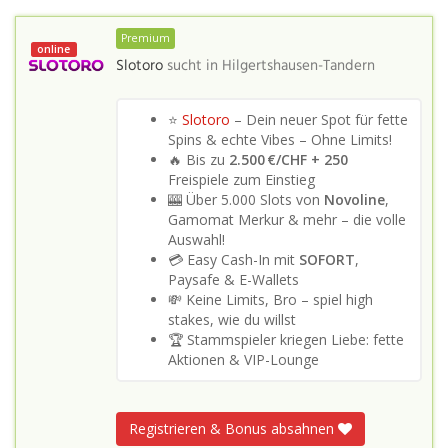
Premium
online
Slotoro
sucht in
Hilgertshausen-Tandern
⭐
Slotoro
– Dein neuer Spot für fette
Spins & echte Vibes – Ohne Limits!
🔥 Bis zu
2.500 €/CHF + 250
Freispiele zum Einstieg
🎰 Über 5.000 Slots von
Novoline
,
Gamomat Merkur & mehr – die volle
Auswahl!
💳 Easy Cash-In mit
SOFORT
,
Paysafe & E-Wallets
💸 Keine Limits, Bro – spiel high
stakes, wie du willst
🏆 Stammspieler kriegen Liebe: fette
Aktionen & VIP-Lounge
Registrieren & Bonus absahnen