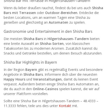
Shisha Bar mit Terrasse in Hilgertshausen-Tandern
Wenn du lieber draußen rauchst, findest du bei uns auch
Shisha
Bars mit Terrassen
oder
Outdoor-Bereichen
. Entdecke die
besten Locations, um an warmen Tagen eine Shisha zu
genießen und gleichzeitig an
Automaten
zu spielen.
Gastronomie und Entertainment in den Shisha Bars
Die meisten
Shisha Bars
in
Hilgertshausen-Tandern
bieten
eine breite Auswahl an
Shisha-Sorten
, von klassischen
Tabaksorten bis zu modernen Aromen. Zusätzlich kannst du
Snacks und Getränke bestellen, um deinen Besuch abzurunden.
Shisha Bar Highlights in Bayern
In der Region
Bayern
gibt es regelmäßig Events und besondere
Angebote in
Shisha Bars
. Informiere dich über die neuesten
Happy Hours
und
Veranstaltungen
, damit du keinen Event
verpasst. Außerdem bieten einige Shisha Bars Automaten an,
die du auch in den
Online-Casinos
spielen kannst, die wir auf
unserer Plattform vorstellen.
Sollte eine Shisha Bar in Hilgertshausen-Tandern – 48.4333 –
11.3333 fehlen, teile uns dies unter
Kontakt
mit.