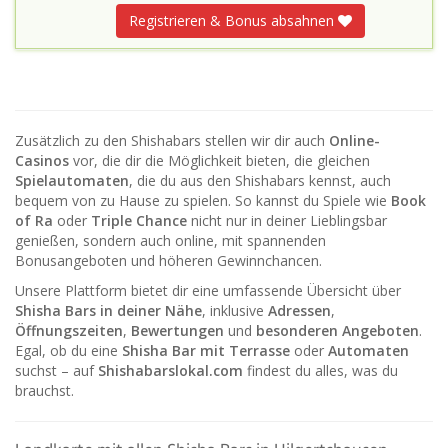
Registrieren & Bonus absahnen
Zusätzlich zu den Shishabars stellen wir dir auch
Online-
Casinos
vor, die dir die Möglichkeit bieten, die gleichen
Spielautomaten
, die du aus den Shishabars kennst, auch
bequem von zu Hause zu spielen. So kannst du Spiele wie
Book
of Ra
oder
Triple Chance
nicht nur in deiner Lieblingsbar
genießen, sondern auch online, mit spannenden
Bonusangeboten und höheren Gewinnchancen.
Unsere Plattform bietet dir eine umfassende Übersicht über
Shisha Bars in deiner Nähe
, inklusive
Adressen
,
Öffnungszeiten
,
Bewertungen
und
besonderen Angeboten
.
Egal, ob du eine
Shisha Bar mit Terrasse
oder
Automaten
suchst – auf
Shishabarslokal.com
findest du alles, was du
brauchst.