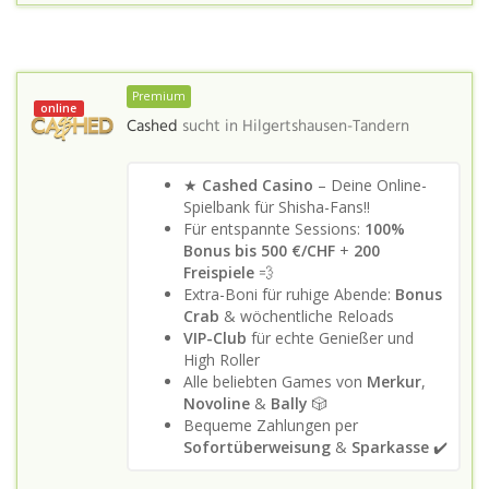
Premium
online
Cashed
sucht in
Hilgertshausen-Tandern
★
Cashed Casino
– Deine Online-
Spielbank für Shisha-Fans!!
Für entspannte Sessions:
100%
Bonus bis 500 €/CHF
+
200
Freispiele
💨
Extra-Boni für ruhige Abende:
Bonus
Crab
& wöchentliche Reloads
VIP-Club
für echte Genießer und
High Roller
Alle beliebten Games von
Merkur
,
Novoline
&
Bally
🎲
Bequeme Zahlungen per
Sofortüberweisung
&
Sparkasse
✔️