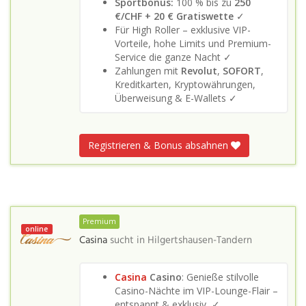
Sportbonus:
100 % bis zu
250
€/CHF + 20 € Gratiswette
✓
Für High Roller – exklusive VIP-
Vorteile, hohe Limits und Premium-
Service die ganze Nacht ✓
Zahlungen mit
Revolut
,
SOFORT
,
Kreditkarten, Kryptowährungen,
Überweisung & E-Wallets ✓
Registrieren & Bonus absahnen
Premium
online
Casina
sucht in
Hilgertshausen-Tandern
Casina
Casino
: Genieße stilvolle
Casino-Nächte im VIP-Lounge-Flair –
entspannt & exklusiv ✓