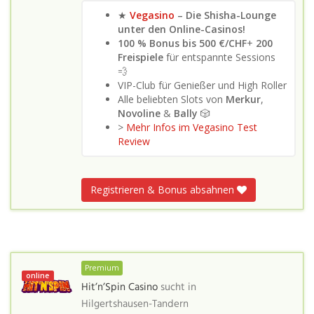
★
Vegasino
– Die Shisha-Lounge
unter den Online-Casinos!
100 % Bonus bis 500 €/CHF
+
200
Freispiele
für entspannte Sessions
💨
VIP-Club für Genießer und High Roller
Alle beliebten Slots von
Merkur
,
Novoline
&
Bally
🎲
>
Mehr Infos im Vegasino Test
Review
Registrieren & Bonus absahnen
Premium
online
Hit’n’Spin Casino
sucht in
Hilgertshausen-Tandern