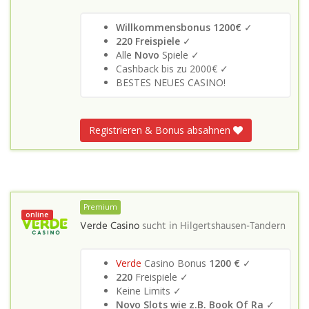
Willkommensbonus 1200€
✓
220 Freispiele
✓
Alle
Novo
Spiele ✓
Cashback bis zu 2000€ ✓
BESTES NEUES CASINO!
Registrieren & Bonus absahnen
Premium
online
Verde Casino
sucht in
Hilgertshausen-Tandern
Verde
Casino Bonus
1200 €
✓
220
Freispiele ✓
Keine Limits ✓
Novo Slots wie z.B. Book Of Ra
✓