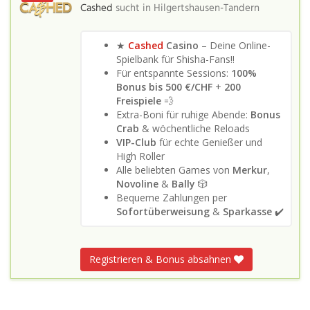
Cashed
sucht in
Hilgertshausen-Tandern
★
Cashed
Casino
– Deine Online-
Spielbank für Shisha-Fans!!
Für entspannte Sessions:
100%
Bonus bis 500 €/CHF
+
200
Freispiele
💨
Extra-Boni für ruhige Abende:
Bonus
Crab
& wöchentliche Reloads
VIP-Club
für echte Genießer und
High Roller
Alle beliebten Games von
Merkur
,
Novoline
&
Bally
🎲
Bequeme Zahlungen per
Sofortüberweisung
&
Sparkasse
✔️
Registrieren & Bonus absahnen