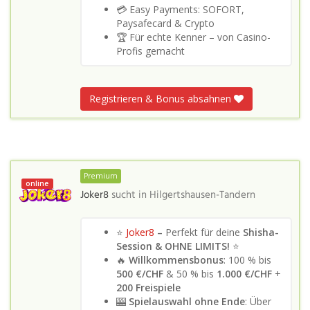
💳 Easy Payments: SOFORT,
Paysafecard & Crypto
🏆 Für echte Kenner – von Casino-
Profis gemacht
Registrieren & Bonus absahnen
Premium
online
Joker8
sucht in
Hilgertshausen-Tandern
⭐
Joker8
–
Perfekt für deine
Shisha-
Session & OHNE LIMITS!
⭐
🔥
Willkommensbonus
: 100 % bis
500 €/CHF
& 50 % bis
1.000 €/CHF
+
200 Freispiele
🎰
Spielauswahl ohne Ende
: Über