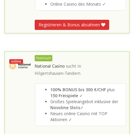
Online Casino des Monats ✓
Registrieren & Bonus absahnen
Premium
online
National Casino
sucht in
Hilgertshausen-Tandern
100% BONUS bis 300 €/CHF
plus
150 Freispiele
✓
Großes Spieleangebot inklusive der
Novoline Slots
✓
Neues online Casino mit TOP
Aktionen ✓