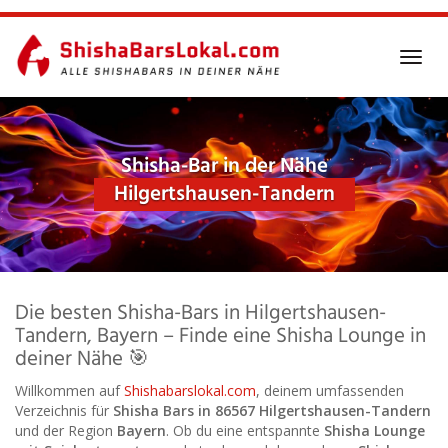
Skip
to
main
Toggl
content
navig
Shisha-Bar in der Nähe
Hilgertshausen-Tandern
Die besten Shisha-Bars in Hilgertshausen-
Tandern, Bayern – Finde eine Shisha Lounge in
deiner Nähe 🎯
Willkommen auf
Shishabarslokal.com
, deinem umfassenden
Verzeichnis für
Shisha Bars in 86567 Hilgertshausen-Tandern
und der Region
Bayern
. Ob du eine entspannte
Shisha Lounge