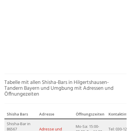
Tabelle mit allen Shisha-Bars in Hilgertshausen-
Tandern Bayern und Umgbung mit Adressen und
Öffnungezeiten
Shisha Bars
Adresse
Öffnungszeiten
Kontaktinf
Shisha-Bar in
Mo-Sa: 15:00-
86567
Adresse und
Tel: 030-1234