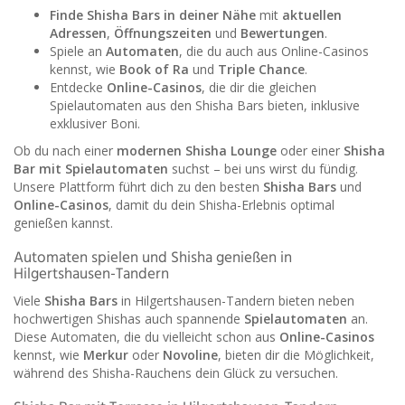
Finde Shisha Bars in deiner Nähe
mit
aktuellen
Adressen
,
Öffnungszeiten
und
Bewertungen
.
Spiele an
Automaten
, die du auch aus Online-Casinos
kennst, wie
Book of Ra
und
Triple Chance
.
Entdecke
Online-Casinos
, die dir die gleichen
Spielautomaten aus den Shisha Bars bieten, inklusive
exklusiver Boni.
Ob du nach einer
modernen Shisha Lounge
oder einer
Shisha
Bar mit Spielautomaten
suchst – bei uns wirst du fündig.
Unsere Plattform führt dich zu den besten
Shisha Bars
und
Online-Casinos
, damit du dein Shisha-Erlebnis optimal
genießen kannst.
Automaten spielen und Shisha genießen in
Hilgertshausen-Tandern
Viele
Shisha Bars
in Hilgertshausen-Tandern bieten neben
hochwertigen Shishas auch spannende
Spielautomaten
an.
Diese Automaten, die du vielleicht schon aus
Online-Casinos
kennst, wie
Merkur
oder
Novoline
, bieten dir die Möglichkeit,
während des Shisha-Rauchens dein Glück zu versuchen.