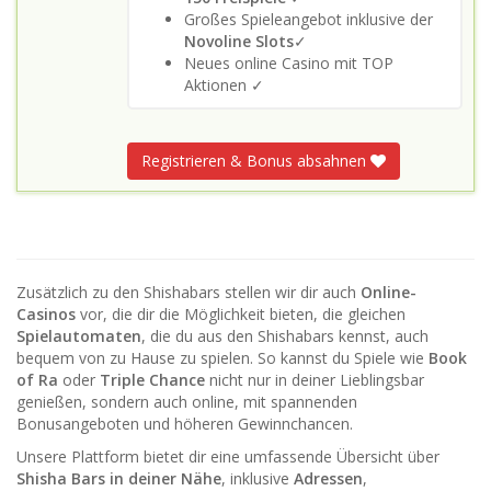
Großes Spieleangebot inklusive der
Novoline Slots
✓
Neues online Casino mit TOP
Aktionen ✓
Registrieren & Bonus absahnen
Zusätzlich zu den Shishabars stellen wir dir auch
Online-
Casinos
vor, die dir die Möglichkeit bieten, die gleichen
Spielautomaten
, die du aus den Shishabars kennst, auch
bequem von zu Hause zu spielen. So kannst du Spiele wie
Book
of Ra
oder
Triple Chance
nicht nur in deiner Lieblingsbar
genießen, sondern auch online, mit spannenden
Bonusangeboten und höheren Gewinnchancen.
Unsere Plattform bietet dir eine umfassende Übersicht über
Shisha Bars in deiner Nähe
, inklusive
Adressen
,