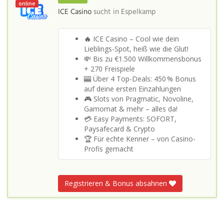
online
ICE Casino
sucht in
Espelkamp
🔥
ICE Casino – Cool wie dein
Lieblings-Spot, heiß wie die Glut!
💸 Bis zu €1.500 Willkommensbonus
+ 270 Freispiele
🎰 Über 4 Top-Deals: 450 % Bonus
auf deine ersten Einzahlungen
🎮 Slots von Pragmatic, Novoline,
Gamomat & mehr – alles da!
💳 Easy Payments: SOFORT,
Paysafecard & Crypto
🏆 Für echte Kenner – von Casino-
Profis gemacht
Registrieren & Bonus absahnen