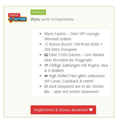
Premium
online
Wyns
sucht in
Espelkamp
Wyns Casino – Dein VIP-Lounge-
Moment online!
💨 Bonus-Boost: 100 % bis €500 +
200 fette Freispiele
🎰 Über 5.500 Games – von Merkur
über Novoline bis Pragmatic
💳 Chillige Zahlungen mit Krypto, Visa
& E-Wallets
👑 High Roller? Hier gibt’s exklusives
VIP-Level, Cashback & mehr!
🎲
Zock entspannt wie in der Shisha-
Bar – aber mit echten Gewinnen!
Registrieren & Bonus absahnen