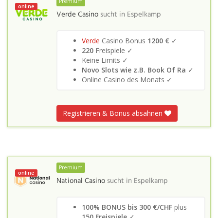
Premium
online
Verde Casino
sucht in
Espelkamp
Verde
Casino Bonus
1200 €
✓
220
Freispiele ✓
Keine Limits ✓
Novo Slots wie z.B. Book Of Ra
✓
Online Casino des Monats ✓
Registrieren & Bonus absahnen
Premium
online
National Casino
sucht in
Espelkamp
100% BONUS bis 300 €/CHF
plus
150 Freispiele
✓