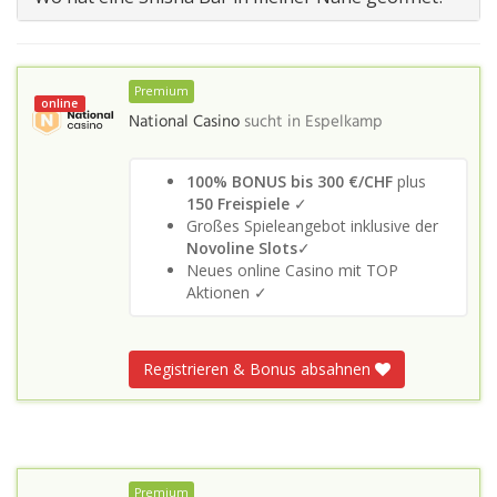
Premium
online
National Casino
sucht in
Espelkamp
100% BONUS bis 300 €/CHF
plus
150 Freispiele
✓
Großes Spieleangebot inklusive der
Novoline Slots
✓
Neues online Casino mit TOP
Aktionen ✓
Registrieren & Bonus absahnen
Premium