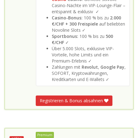
Casino-Nächte im VIP-Lounge-Flair –
entspannt & exklusiv ✓
Casino-Bonus:
100 % bis zu
2.000
€/CHF + 300 Freispiele
auf beliebten
Novoline Slots ✓
Sportbonus:
100 % bis zu
500
€/CHF
✓
Über 5.000 Slots, exklusive VIP-
Vorteile, hohe Limits und ein
Premium-Erlebnis ✓
Zahlungen mit
Revolut
,
Google Pay
,
SOFORT, Kryptowährungen,
Kreditkarten und E-Wallets ✓
Registrieren & Bonus absahnen
Premium