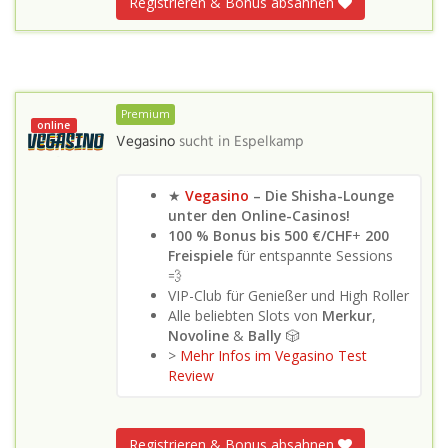
Registrieren & Bonus absahnen
Premium
online
Vegasino
sucht in
Espelkamp
★
Vegasino
– Die Shisha-Lounge
unter den Online-Casinos!
100 % Bonus bis 500 €/CHF
+
200
Freispiele
für entspannte Sessions
💨
VIP-Club für Genießer und High Roller
Alle beliebten Slots von
Merkur
,
Novoline
&
Bally
🎲
>
Mehr Infos im Vegasino Test
Review
Registrieren & Bonus absahnen