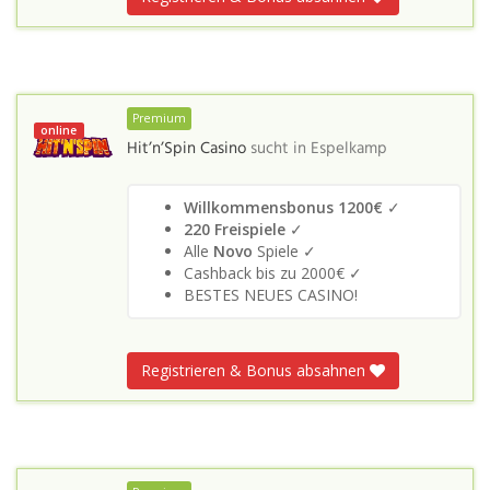
Premium
online
Hit’n’Spin Casino
sucht in
Espelkamp
Willkommensbonus 1200€
✓
220 Freispiele
✓
Alle
Novo
Spiele ✓
Cashback bis zu 2000€ ✓
BESTES NEUES CASINO!
Registrieren & Bonus absahnen