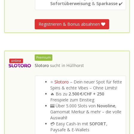
Sofortüberweisung
&
Sparkasse
✔️
Registrieren & Bonus absahnen
Premium
online
Slotoro
sucht in
Hüllhorst
⭐
Slotoro
– Dein neuer Spot für fette
Spins & echte Vibes – Ohne Limits!
🔥 Bis zu
2.500 €/CHF + 250
Freispiele zum Einstieg
🎰 Über 5.000 Slots von
Novoline
,
Gamomat Merkur & mehr – die volle
Auswahl!
💳 Easy Cash-In mit
SOFORT
,
Paysafe & E-Wallets