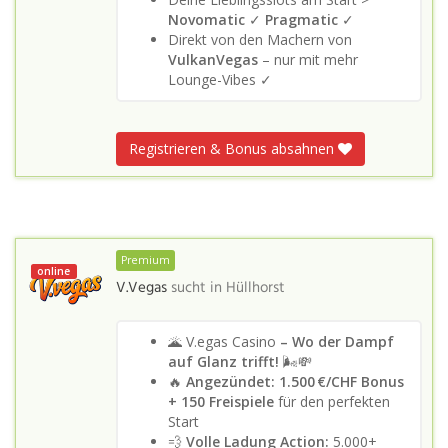
Novomatic
✓
Pragmatic
✓
Direkt von den Machern von
VulkanVegas
– nur mit mehr
Lounge-Vibes ✓
Registrieren & Bonus absahnen
Premium
online
V.Vegas
sucht in
Hüllhorst
🌋 V.egas Casino
– Wo der Dampf
auf Glanz trifft!
🌬️💸
🔥
Angezündet: 1.500 €/CHF Bonus
+ 150 Freispiele
für den perfekten
Start
💨
Volle Ladung Action:
5.000+