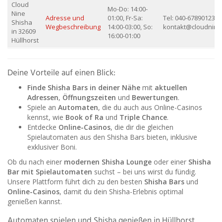
Cloud
Mo-Do: 14:00-
Nine
Adresse und
01:00, Fr-Sa:
Tel: 040-67890123, E
Shisha
Wegbeschreibung
14:00-03:00, So:
kontakt@cloudnine
in 32609
16:00-01:00
Hüllhorst
Deine Vorteile auf einen Blick:
Finde Shisha Bars in deiner Nähe
mit
aktuellen
Adressen
,
Öffnungszeiten
und
Bewertungen
.
Spiele an
Automaten
, die du auch aus Online-Casinos
kennst, wie
Book of Ra
und
Triple Chance
.
Entdecke
Online-Casinos
, die dir die gleichen
Spielautomaten aus den Shisha Bars bieten, inklusive
exklusiver Boni.
Ob du nach einer
modernen Shisha Lounge
oder einer
Shisha
Bar mit Spielautomaten
suchst – bei uns wirst du fündig.
Unsere Plattform führt dich zu den besten
Shisha Bars
und
Online-Casinos
, damit du dein Shisha-Erlebnis optimal
genießen kannst.
Automaten spielen und Shisha genießen in Hüllhorst