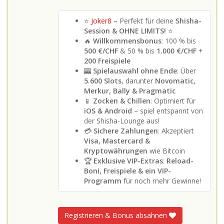
⭐
Joker8
–
Perfekt für deine
Shisha-
Session & OHNE LIMITS!
⭐
🔥
Willkommensbonus
: 100 % bis
500 €/CHF
& 50 % bis
1.000 €/CHF
+
200 Freispiele
🎰
Spielauswahl ohne Ende
: Über
5.600 Slots
, darunter
Novomatic,
Merkur, Bally & Pragmatic
📱
Zocken & Chillen
: Optimiert für
iOS & Android
– spiel entspannt von
der Shisha-Lounge aus!
💳
Sichere Zahlungen
: Akzeptiert
Visa, Mastercard &
Kryptowährungen
wie Bitcoin
🏆
Exklusive VIP-Extras
:
Reload-
Boni, Freispiele & ein VIP-
Programm
für noch mehr Gewinne!
Registrieren & Bonus absahnen