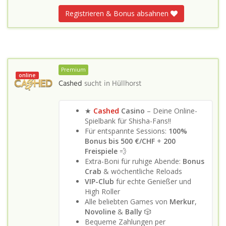
Registrieren & Bonus absahnen
Premium
online
Cashed
sucht in
Hüllhorst
★
Cashed
Casino
– Deine Online-
Spielbank für Shisha-Fans!!
Für entspannte Sessions:
100%
Bonus bis 500 €/CHF
+
200
Freispiele
💨
Extra-Boni für ruhige Abende:
Bonus
Crab
& wöchentliche Reloads
VIP-Club
für echte Genießer und
High Roller
Alle beliebten Games von
Merkur
,
Novoline
&
Bally
🎲
Bequeme Zahlungen per