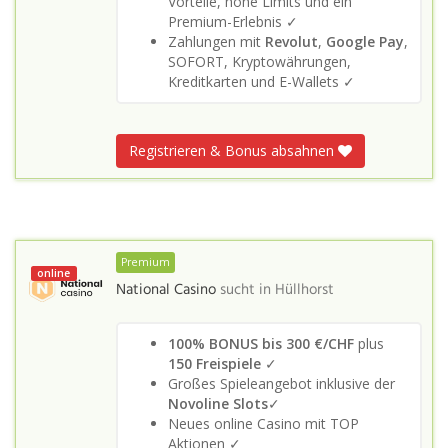
Vorteile, hohe Limits und ein
Premium-Erlebnis ✓
Zahlungen mit
Revolut
,
Google Pay
,
SOFORT, Kryptowährungen,
Kreditkarten und E-Wallets ✓
Registrieren & Bonus absahnen
Premium
online
National Casino
sucht in
Hüllhorst
100% BONUS bis 300 €/CHF
plus
150 Freispiele
✓
Großes Spieleangebot inklusive der
Novoline Slots
✓
Neues online Casino mit TOP
Aktionen ✓