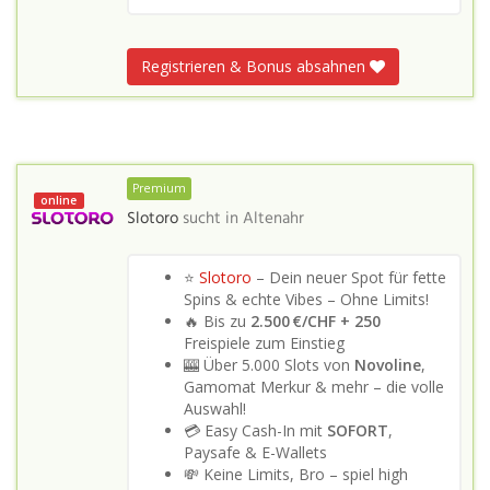
Registrieren & Bonus absahnen
Premium
online
Slotoro
sucht in
Altenahr
⭐
Slotoro
– Dein neuer Spot für fette
Spins & echte Vibes – Ohne Limits!
🔥 Bis zu
2.500 €/CHF + 250
Freispiele zum Einstieg
🎰 Über 5.000 Slots von
Novoline
,
Gamomat Merkur & mehr – die volle
Auswahl!
💳 Easy Cash-In mit
SOFORT
,
Paysafe & E-Wallets
💸 Keine Limits, Bro – spiel high