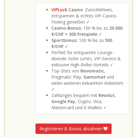
VIPLuck
Casino
: Zurücklehnen,
entspannen & echtes VIP-Casino-
Feeling genießen ✓
Casino-Bonus:
100 % bis zu
20.000
€/CHF + 300 Freispiele
✓
Sportbonus:
100 % bis zu
500
€/CHF
✓
Perfekt für entspannte Lounge-
Abende: hohe Limits, VIP-Service &
exklusive High-Roller-Vorteile ✓
Top-Slots von
Novomatic
,
Pragmatic Play,
Gamomat
und
vielen weiteren bekannten Anbietern
✓
Zahlungen bequem mit
Revolut
,
Google Pay
, Crypto, Visa,
Mastercard und E-Wallets ✓
Registrieren & Bonus absahnen