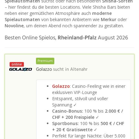
Spielautomaten
suchst oder nach besonderen
Shisha-Sorten
– hier findest du die besten Locations. Viele Shisha Bars bieten
neben einer gemütlichen Atmosphäre auch
moderne
Spielautomaten
von bekannten Anbietern wie
Merkur
oder
Novoline
, um deinen Abend noch spannender zu gestalten.
Besten Online Spielos,
Rheinland-Pfalz
August 2026
Premium
online
Golazzo
sucht in
Altenahr
Golazzo
: Casino-Feeling wie in einer
exklusiven VIP-Lounge
Entspannt, stilvoll und voller
Spannung ✓
Casino-Bonus:
100 % bis
2.000 € /
CHF + 200 Freispiele
✓
Sportbonus:
100 % bis
500 € / CHF
+ 20 € Gratiswette
✓
Perfekt für lange Nächte: Über 5.000