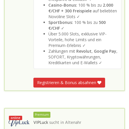
Casino-Bonus:
100 % bis zu
2.000
€/CHF + 300 Freispiele
auf beliebten
Novoline Slots ✓
Sportbonus:
100 % bis zu
500
€/CHF
✓
Über 5.000 Slots, exklusive VIP-
Vorteile, hohe Limits und ein
Premium-Erlebnis ✓
Zahlungen mit
Revolut
,
Google Pay
,
SOFORT, Kryptowährungen,
Kreditkarten und E-Wallets ✓
Registrieren & Bonus absahnen
Premium
online
VIPLuck
sucht in
Altenahr