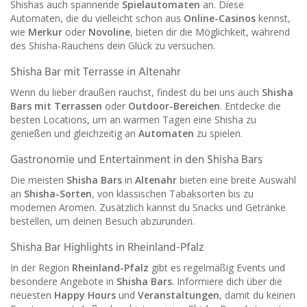
Shishas auch spannende
Spielautomaten
an. Diese
Automaten, die du vielleicht schon aus
Online-Casinos
kennst,
wie
Merkur
oder
Novoline
, bieten dir die Möglichkeit, während
des Shisha-Rauchens dein Glück zu versuchen.
Shisha Bar mit Terrasse in Altenahr
Wenn du lieber draußen rauchst, findest du bei uns auch
Shisha
Bars mit Terrassen
oder
Outdoor-Bereichen
. Entdecke die
besten Locations, um an warmen Tagen eine Shisha zu
genießen und gleichzeitig an
Automaten
zu spielen.
Gastronomie und Entertainment in den Shisha Bars
Die meisten
Shisha Bars
in
Altenahr
bieten eine breite Auswahl
an
Shisha-Sorten
, von klassischen Tabaksorten bis zu
modernen Aromen. Zusätzlich kannst du Snacks und Getränke
bestellen, um deinen Besuch abzurunden.
Shisha Bar Highlights in Rheinland-Pfalz
In der Region
Rheinland-Pfalz
gibt es regelmäßig Events und
besondere Angebote in
Shisha Bars
. Informiere dich über die
neuesten
Happy Hours
und
Veranstaltungen
, damit du keinen