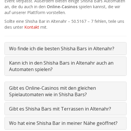
Event verpasst. Außerdem bieten einige Shisha Bars Automaten
an, die du auch in den
Online-Casinos
spielen kannst, die wir
auf unserer Plattform vorstellen.
Sollte eine Shisha Bar in Altenahr – 50.5167 – 7 fehlen, teile uns
dies unter
Kontakt
mit.
Wo finde ich die besten Shisha Bars in Altenahr?
Kann ich in den Shisha Bars in Altenahr auch an
Automaten spielen?
Gibt es Online-Casinos mit den gleichen
Spielautomaten wie in Shisha Bars?
Gibt es Shisha Bars mit Terrassen in Altenahr?
Wo hat eine Shisha Bar in meiner Nähe geöffnet?