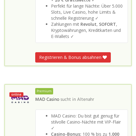
Perfekt für lange Nächte: Über 5.000
Slots, Live Casino, hohe Limits &
schnelle Registrierung ✓
Zahlungen mit
Revolut
,
SOFORT
,
Kryptowährungen, Kreditkarten und
E-Wallets ✓
Registrieren & Bonus absahnen
Premium
online
MAD Casino
sucht in
Altenahr
MAD Casino: Du bist gut genug für
stilvolle Casino-Nächte mit VIP-Flair
✓
Casino-Bonus:
100 % bis zu
1.000