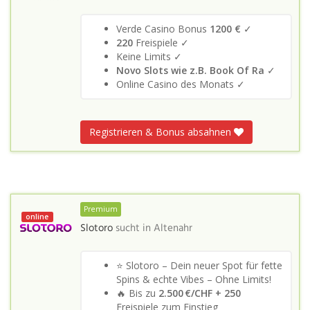
Verde Casino Bonus
1200 €
✓
220
Freispiele ✓
Keine Limits ✓
Novo Slots wie z.B. Book Of Ra
✓
Online Casino des Monats ✓
Registrieren & Bonus absahnen
Premium
online
Slotoro
sucht in
Altenahr
⭐ Slotoro – Dein neuer Spot für fette
Spins & echte Vibes – Ohne Limits!
🔥 Bis zu
2.500 €/CHF + 250
Freispiele zum Einstieg