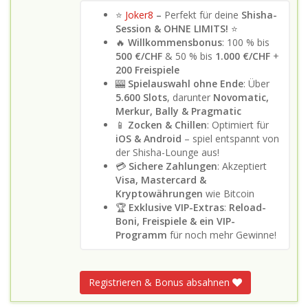
⭐
Joker8
–
Perfekt für deine
Shisha-
Session & OHNE LIMITS!
⭐
🔥
Willkommensbonus
: 100 % bis
500 €/CHF
& 50 % bis
1.000 €/CHF
+
200 Freispiele
🎰
Spielauswahl ohne Ende
: Über
5.600 Slots
, darunter
Novomatic,
Merkur, Bally & Pragmatic
📱
Zocken & Chillen
: Optimiert für
iOS & Android
– spiel entspannt von
der Shisha-Lounge aus!
💳
Sichere Zahlungen
: Akzeptiert
Visa, Mastercard &
Kryptowährungen
wie Bitcoin
🏆
Exklusive VIP-Extras
:
Reload-
Boni, Freispiele & ein VIP-
Programm
für noch mehr Gewinne!
Registrieren & Bonus absahnen