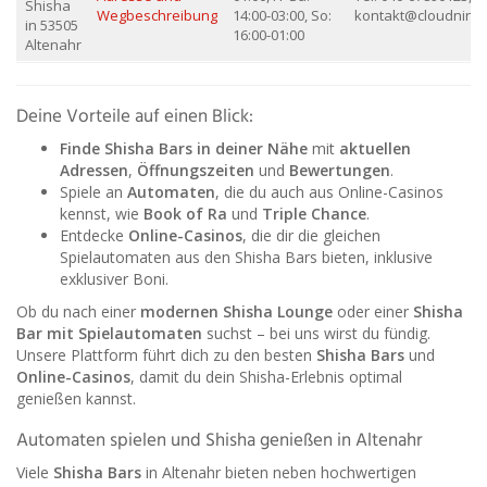
Shisha
Wegbeschreibung
14:00-03:00, So:
kontakt@cloudnine
in 53505
16:00-01:00
Altenahr
Deine Vorteile auf einen Blick:
Finde Shisha Bars in deiner Nähe
mit
aktuellen
Adressen
,
Öffnungszeiten
und
Bewertungen
.
Spiele an
Automaten
, die du auch aus Online-Casinos
kennst, wie
Book of Ra
und
Triple Chance
.
Entdecke
Online-Casinos
, die dir die gleichen
Spielautomaten aus den Shisha Bars bieten, inklusive
exklusiver Boni.
Ob du nach einer
modernen Shisha Lounge
oder einer
Shisha
Bar mit Spielautomaten
suchst – bei uns wirst du fündig.
Unsere Plattform führt dich zu den besten
Shisha Bars
und
Online-Casinos
, damit du dein Shisha-Erlebnis optimal
genießen kannst.
Automaten spielen und Shisha genießen in Altenahr
Viele
Shisha Bars
in Altenahr bieten neben hochwertigen