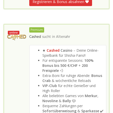
Registrieren & Bonus absahnen
Premium
online
Cashed
sucht in
Altenahr
★
Cashed
Casino
– Deine Online-
Spielbank für Shisha-Fans!!
Für entspannte Sessions:
100%
Bonus bis 500 €/CHF
+
200
Freispiele
💨
Extra-Boni für ruhige Abende:
Bonus
Crab
& wöchentliche Reloads
VIP-Club
für echte Genießer und
High Roller
Alle beliebten Games von
Merkur
,
Novoline
&
Bally
🎲
Bequeme Zahlungen per
Sofortüberweisung
&
Sparkasse
✔️