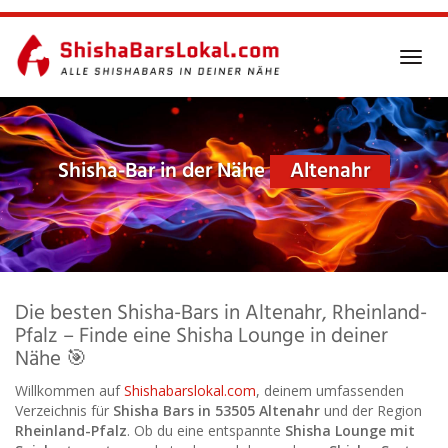
Skip
to
main
Toggl
content
navig
Shisha-Bar in der Nähe
Altenahr
Die besten Shisha-Bars in Altenahr, Rheinland-
Pfalz – Finde eine Shisha Lounge in deiner
Nähe 🎯
Willkommen auf
Shishabarslokal.com
, deinem umfassenden
Verzeichnis für
Shisha Bars in 53505 Altenahr
und der Region
Rheinland-Pfalz
. Ob du eine entspannte
Shisha Lounge mit