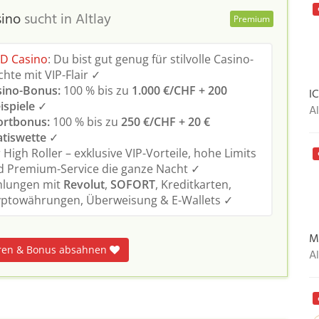
ino
sucht in
Altlay
Premium
D Casino
: Du bist gut genug für stilvolle Casino-
hte mit VIP-Flair ✓
sino-Bonus:
100 % bis zu
1.000 €/CHF + 200
I
ispiele
✓
Al
ortbonus:
100 % bis zu
250 €/CHF + 20 €
atiswette
✓
 High Roller – exklusive VIP-Vorteile, hohe Limits
d Premium-Service die ganze Nacht ✓
hlungen mit
Revolut
,
SOFORT
, Kreditkarten,
yptowährungen, Überweisung & E-Wallets ✓
M
eren & Bonus absahnen
Al