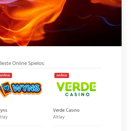
Beste Online Spielos:
online
online
yns
Verde Casino
tlay
Altlay