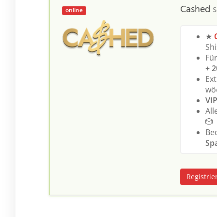
Cashed
s
online
★
Shi
Fü
+
2
Ext
wö
VIP
Al
🎲
Be
Sp
Registri