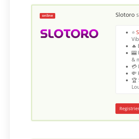
Slotoro
s
online
⭐
S
Vib
🔥 
🎰 
& m
💳 
💸 
🏆 
Lo
Registri