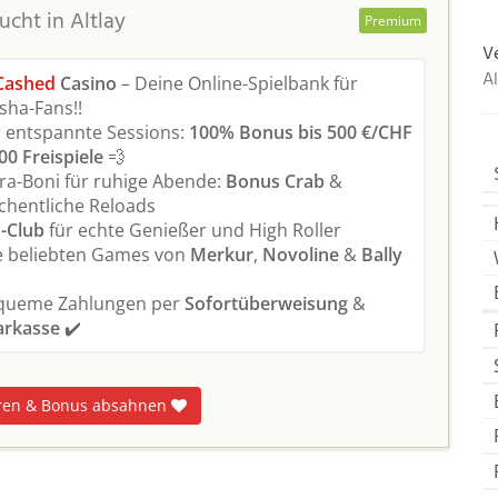
ucht in
Altlay
Premium
V
Al
Cashed
Casino
– Deine Online-Spielbank für
sha-Fans!!
r entspannte Sessions:
100% Bonus bis 500 €/CHF
00 Freispiele
💨
ra-Boni für ruhige Abende:
Bonus Crab
&
chentliche Reloads
-Club
für echte Genießer und High Roller
le beliebten Games von
Merkur
,
Novoline
&
Bally
queme Zahlungen per
Sofortüberweisung
&
arkasse
✔️
eren & Bonus absahnen