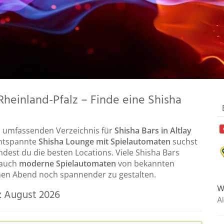
 Rheinland-Pfalz – Finde eine Shisha
m umfassenden Verzeichnis für
Shisha Bars in Altlay
entspannte
Shisha Lounge mit Spielautomaten
suchst
indest du die besten Locations. Viele Shisha Bars
 auch
moderne Spielautomaten
von bekannten
nen Abend noch spannender zu gestalten.
W
z
August 2026
Al