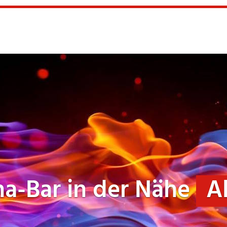
ha-Bar in der Nähe
Al