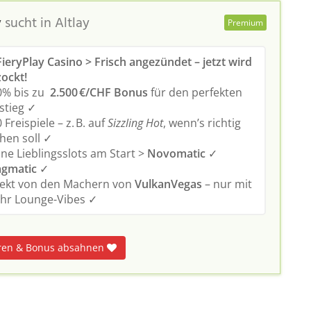
y
sucht in
Altlay
Premium
FieryPlay Casino > Frisch angezündet – jetzt wird
ockt!
0% bis zu
2.500 €/CHF Bonus
für den perfekten
stieg ✓
 Freispiele – z. B. auf
Sizzling Hot
, wenn’s richtig
hen soll ✓
ne Lieblingsslots am Start >
Novomatic
✓
agmatic
✓
rekt von den Machern von
VulkanVegas
– nur mit
hr Lounge-Vibes ✓
eren & Bonus absahnen