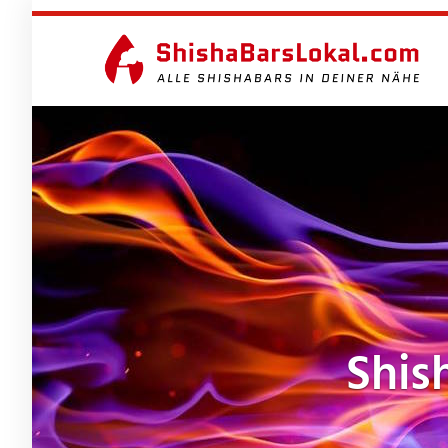
Skip
to
main
content
Shis