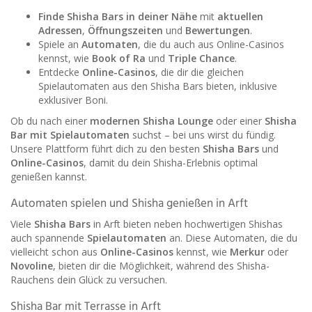
Finde Shisha Bars in deiner Nähe
mit
aktuellen
Adressen
,
Öffnungszeiten
und
Bewertungen
.
Spiele an
Automaten
, die du auch aus Online-Casinos
kennst, wie
Book of Ra
und
Triple Chance
.
Entdecke
Online-Casinos
, die dir die gleichen
Spielautomaten aus den Shisha Bars bieten, inklusive
exklusiver Boni.
Ob du nach einer
modernen Shisha Lounge
oder einer
Shisha
Bar mit Spielautomaten
suchst – bei uns wirst du fündig.
Unsere Plattform führt dich zu den besten
Shisha Bars
und
Online-Casinos
, damit du dein Shisha-Erlebnis optimal
genießen kannst.
Automaten spielen und Shisha genießen in Arft
Viele
Shisha Bars
in Arft bieten neben hochwertigen Shishas
auch spannende
Spielautomaten
an. Diese Automaten, die du
vielleicht schon aus
Online-Casinos
kennst, wie
Merkur
oder
Novoline
, bieten dir die Möglichkeit, während des Shisha-
Rauchens dein Glück zu versuchen.
Shisha Bar mit Terrasse in Arft