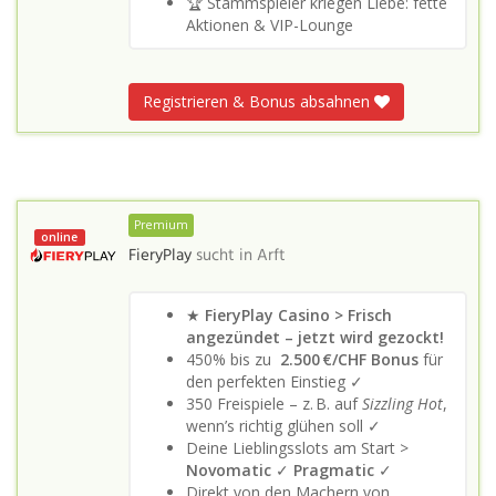
🏆 Stammspieler kriegen Liebe: fette
Aktionen & VIP-Lounge
Registrieren & Bonus absahnen
Premium
online
FieryPlay
sucht in
Arft
★
FieryPlay Casino > Frisch
angezündet – jetzt wird gezockt!
450% bis zu
2.500 €/CHF Bonus
für
den perfekten Einstieg ✓
350 Freispiele – z. B. auf
Sizzling Hot
,
wenn’s richtig glühen soll ✓
Deine Lieblingsslots am Start >
Novomatic
✓
Pragmatic
✓
Direkt von den Machern von