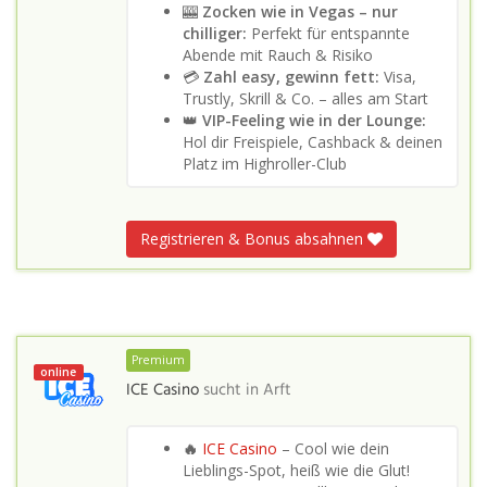
🎰
Zocken wie in Vegas – nur
chilliger:
Perfekt für entspannte
Abende mit Rauch & Risiko
💳
Zahl easy, gewinn fett:
Visa,
Trustly, Skrill & Co. – alles am Start
👑
VIP-Feeling wie in der Lounge:
Hol dir Freispiele, Cashback & deinen
Platz im Highroller-Club
Registrieren & Bonus absahnen
Premium
online
ICE Casino
sucht in
Arft
🔥
ICE Casino
– Cool wie dein
Lieblings-Spot, heiß wie die Glut!