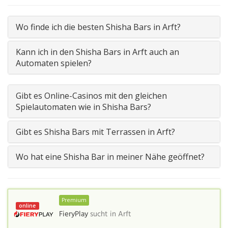
Wo finde ich die besten Shisha Bars in Arft?
Kann ich in den Shisha Bars in Arft auch an
Automaten spielen?
Gibt es Online-Casinos mit den gleichen
Spielautomaten wie in Shisha Bars?
Gibt es Shisha Bars mit Terrassen in Arft?
Wo hat eine Shisha Bar in meiner Nähe geöffnet?
Premium
online
FieryPlay
sucht in
Arft