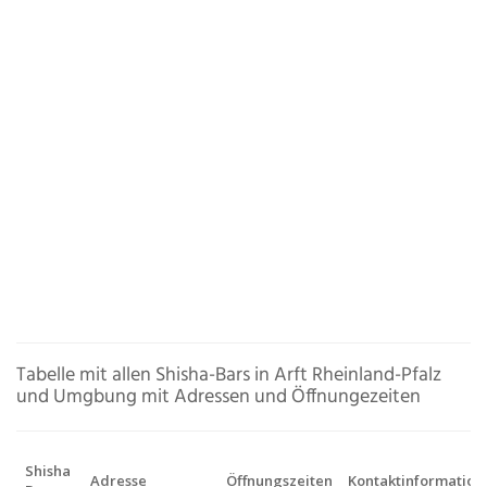
Tabelle mit allen Shisha-Bars in Arft Rheinland-Pfalz
und Umgbung mit Adressen und Öffnungezeiten
Shisha
Adresse
Öffnungszeiten
Kontaktinformation