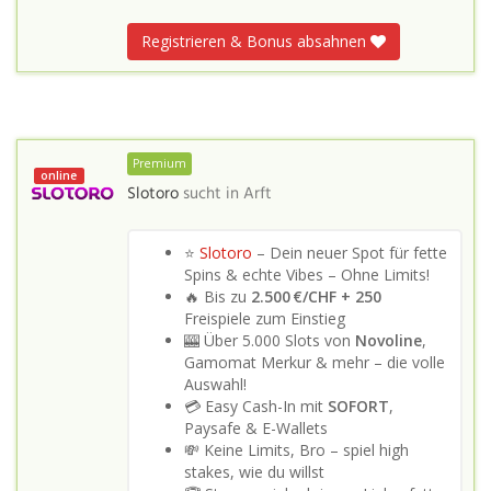
Registrieren & Bonus absahnen
Premium
online
Slotoro
sucht in
Arft
⭐
Slotoro
– Dein neuer Spot für fette
Spins & echte Vibes – Ohne Limits!
🔥 Bis zu
2.500 €/CHF + 250
Freispiele zum Einstieg
🎰 Über 5.000 Slots von
Novoline
,
Gamomat Merkur & mehr – die volle
Auswahl!
💳 Easy Cash-In mit
SOFORT
,
Paysafe & E-Wallets
💸 Keine Limits, Bro – spiel high
stakes, wie du willst