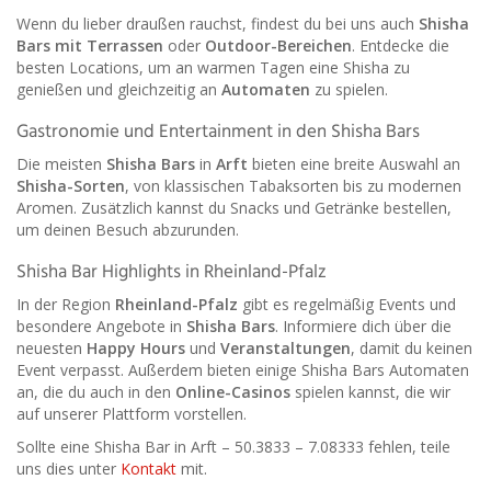
Wenn du lieber draußen rauchst, findest du bei uns auch
Shisha
Bars mit Terrassen
oder
Outdoor-Bereichen
. Entdecke die
besten Locations, um an warmen Tagen eine Shisha zu
genießen und gleichzeitig an
Automaten
zu spielen.
Gastronomie und Entertainment in den Shisha Bars
Die meisten
Shisha Bars
in
Arft
bieten eine breite Auswahl an
Shisha-Sorten
, von klassischen Tabaksorten bis zu modernen
Aromen. Zusätzlich kannst du Snacks und Getränke bestellen,
um deinen Besuch abzurunden.
Shisha Bar Highlights in Rheinland-Pfalz
In der Region
Rheinland-Pfalz
gibt es regelmäßig Events und
besondere Angebote in
Shisha Bars
. Informiere dich über die
neuesten
Happy Hours
und
Veranstaltungen
, damit du keinen
Event verpasst. Außerdem bieten einige Shisha Bars Automaten
an, die du auch in den
Online-Casinos
spielen kannst, die wir
auf unserer Plattform vorstellen.
Sollte eine Shisha Bar in Arft – 50.3833 – 7.08333 fehlen, teile
uns dies unter
Kontakt
mit.