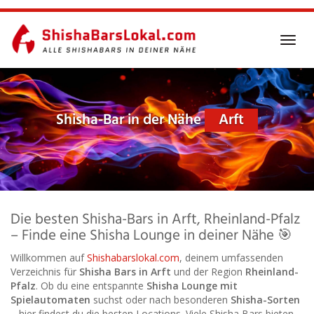
Skip
to
main
Toggl
content
navig
Shisha-Bar in der Nähe
Arft
Die besten Shisha-Bars in Arft, Rheinland-Pfalz
– Finde eine Shisha Lounge in deiner Nähe 🎯
Willkommen auf
Shishabarslokal.com
, deinem umfassenden
Verzeichnis für
Shisha Bars in Arft
und der Region
Rheinland-
Pfalz
. Ob du eine entspannte
Shisha Lounge mit
Spielautomaten
suchst oder nach besonderen
Shisha-Sorten
– hier findest du die besten Locations. Viele Shisha Bars bieten