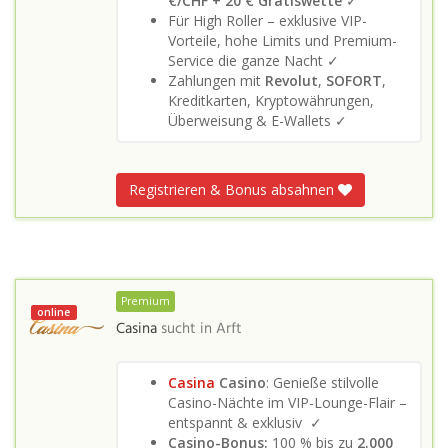
€/CHF + 20 € Gratiswette
✓
Für High Roller – exklusive VIP-
Vorteile, hohe Limits und Premium-
Service die ganze Nacht ✓
Zahlungen mit
Revolut
,
SOFORT
,
Kreditkarten, Kryptowährungen,
Überweisung & E-Wallets ✓
Registrieren & Bonus absahnen
Premium
online
Casina
sucht in
Arft
Casina
Casino
: Genieße stilvolle
Casino-Nächte im VIP-Lounge-Flair –
entspannt & exklusiv ✓
Casino-Bonus:
100 % bis zu
2.000