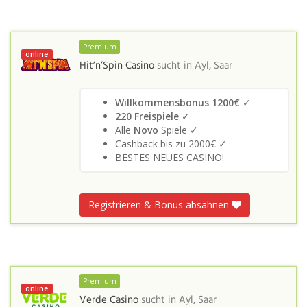
Premium
online
Hit’n’Spin Casino
sucht in
Ayl, Saar
Willkommensbonus 1200€
✓
220 Freispiele
✓
Alle
Novo
Spiele ✓
Cashback bis zu 2000€ ✓
BESTES NEUES CASINO!
Registrieren & Bonus absahnen
Premium
online
Verde Casino
sucht in
Ayl, Saar