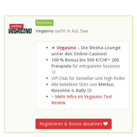
Premium
online
Vegasino
sucht in
Ayl, Saar
★
Vegasino
– Die Shisha-Lounge
unter den Online-Casinos!
100 % Bonus bis 500 €/CHF
+
200
Freispiele
für entspannte Sessions
💨
VIP-Club für Genießer und High Roller
Alle beliebten Slots von
Merkur
,
Novoline
&
Bally
🎲
>
Mehr Infos im Vegasino Test
Review
Registrieren & Bonus absahnen