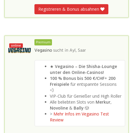
Registrieren & Bonus absahnen
Premium
online
Vegasino
sucht in
Ayl, Saar
★
Vegasino – Die Shisha-Lounge
unter den Online-Casinos!
100 % Bonus bis 500 €/CHF
+
200
Freispiele
für entspannte Sessions
💨
VIP-Club für Genießer und High Roller
Alle beliebten Slots von
Merkur
,
Novoline
&
Bally
🎲
>
Mehr Infos im Vegasino Test
Review