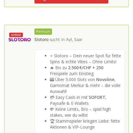
Premium
online
Slotoro
sucht in
Ayl, Saar
⭐ Slotoro – Dein neuer Spot für fette
Spins & echte Vibes – Ohne Limits!
🔥 Bis zu
2.500 €/CHF + 250
Freispiele zum Einstieg
🎰 Über 5.000 Slots von
Novoline
,
Gamomat Merkur & mehr – die volle
Auswahl!
💳 Easy Cash-In mit
SOFORT
,
Paysafe & E-Wallets
💸 Keine Limits, Bro – spiel high
stakes, wie du willst
🏆 Stammspieler kriegen Liebe: fette
Aktionen & VIP-Lounge