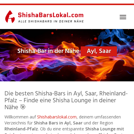
Skip
to
main
Toggl
content
navig
Shisha-Bar in der Nähe
Ayl, Saar
Die besten Shisha-Bars in Ayl, Saar, Rheinland-
Pfalz – Finde eine Shisha Lounge in deiner
Nähe 🎯
Willkommen auf
Shishabarslokal.com
, deinem umfassenden
Verzeichnis für
Shisha Bars in Ayl, Saar
und der Region
Rheinland-Pfalz
. Ob du eine entspannte
Shisha Lounge mit