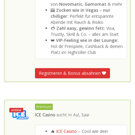
von
Novomatic
,
Gamomat
& mehr
🎰
Zocken wie in Vegas – nur
chilliger:
Perfekt für entspannte
Abende mit Rauch & Risiko
💳
Zahl easy, gewinn fett:
Visa,
Trustly, Skrill & Co. – alles am Start
👑
VIP-Feeling wie in der Lounge:
Hol dir Freispiele, Cashback & deinen
Platz im Highroller-Club
Registrieren & Bonus absahnen
Premium
online
ICE Casino
sucht in
Ayl, Saar
🔥
ICE Casino
– Cool wie dein