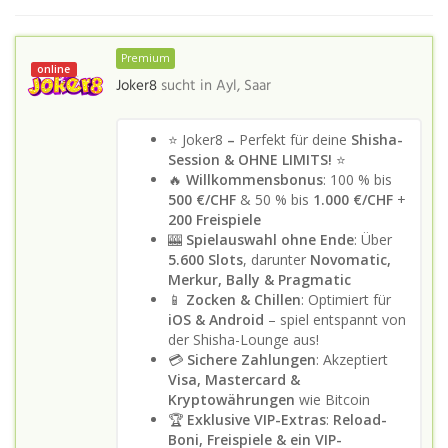
Premium
online
Joker8
sucht in
Ayl, Saar
⭐ Joker8
–
Perfekt für deine
Shisha-
Session & OHNE LIMITS!
⭐
🔥
Willkommensbonus
: 100 % bis
500 €/CHF
& 50 % bis
1.000 €/CHF
+
200 Freispiele
🎰
Spielauswahl ohne Ende
: Über
5.600 Slots
, darunter
Novomatic,
Merkur, Bally & Pragmatic
📱
Zocken & Chillen
: Optimiert für
iOS & Android
– spiel entspannt von
der Shisha-Lounge aus!
💳
Sichere Zahlungen
: Akzeptiert
Visa, Mastercard &
Kryptowährungen
wie Bitcoin
🏆
Exklusive VIP-Extras
:
Reload-
Boni, Freispiele & ein VIP-