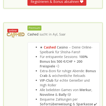
Registrieren & Bonus absahnen
Premium
online
Cashed
sucht in
Ayl, Saar
★
Cashed
Casino
– Deine Online-
Spielbank für Shisha-Fans!!
Für entspannte Sessions:
100%
Bonus bis 500 €/CHF
+
200
Freispiele
💨
Extra-Boni für ruhige Abende:
Bonus
Crab
& wöchentliche Reloads
VIP-Club
für echte Genießer und
High Roller
Alle beliebten Games von
Merkur
,
Novoline
&
Bally
🎲
Bequeme Zahlungen per
Sofortüberweisung
&
Sparkasse
✔️