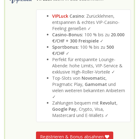
VIPLuck
Casino
: Zurücklehnen,
entspannen & echtes VIP-Casino-
Feeling genießen ✓
Casino-Bonus:
100 % bis zu
20.000
€/CHF + 300 Freispiele
✓
Sportbonus:
100 % bis zu
500
€/CHF
✓
Perfekt für entspannte Lounge-
Abende: hohe Limits, VIP-Service &
exklusive High-Roller-Vorteile ✓
Top-Slots von
Novomatic
,
Pragmatic Play,
Gamomat
und
vielen weiteren bekannten Anbietern
✓
Zahlungen bequem mit
Revolut
,
Google Pay
, Crypto, Visa,
Mastercard und E-Wallets ✓
Registrieren & Bonus absahnen