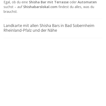
Egal, ob du eine
Shisha Bar mit Terrasse
oder
Automaten
suchst – auf
Shishabarslokal.com
findest du alles, was du
brauchst.
Landkarte mit allen Shisha Bars in Bad Sobernheim
Rheinland-Pfalz und der Nähe