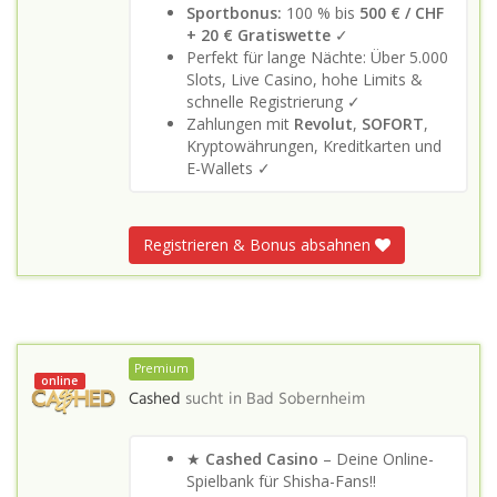
Sportbonus:
100 % bis
500 € / CHF
+ 20 € Gratiswette
✓
Perfekt für lange Nächte: Über 5.000
Slots, Live Casino, hohe Limits &
schnelle Registrierung ✓
Zahlungen mit
Revolut
,
SOFORT
,
Kryptowährungen, Kreditkarten und
E-Wallets ✓
Registrieren & Bonus absahnen
Premium
online
Cashed
sucht in
Bad Sobernheim
★
Cashed Casino
– Deine Online-
Spielbank für Shisha-Fans!!