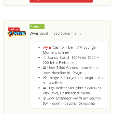
Premium
online
Wyns
sucht in
Bad Sobernheim
Wyns
Casino – Dein VIP-Lounge-
Moment online!
💨 Bonus-Boost: 100 % bis €500 +
200 fette Freispiele
🎰 Über 5.500 Games – von Merkur
über Novoline bis Pragmatic
💳 Chillige Zahlungen mit Krypto, Visa
& E-Wallets
👑 High Roller? Hier gibt’s exklusives
VIP-Level, Cashback & mehr!
🎲
Zock entspannt wie in der Shisha-
Bar – aber mit echten Gewinnen!