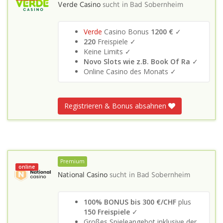
Verde Casino
sucht in
Bad Sobernheim
Verde
Casino Bonus
1200 €
✓
220
Freispiele ✓
Keine Limits ✓
Novo Slots wie z.B. Book Of Ra
✓
Online Casino des Monats ✓
Registrieren & Bonus absahnen
Premium
online
National Casino
sucht in
Bad Sobernheim
100% BONUS bis 300 €/CHF
plus
150 Freispiele
✓
Großes Spieleangebot inklusive der