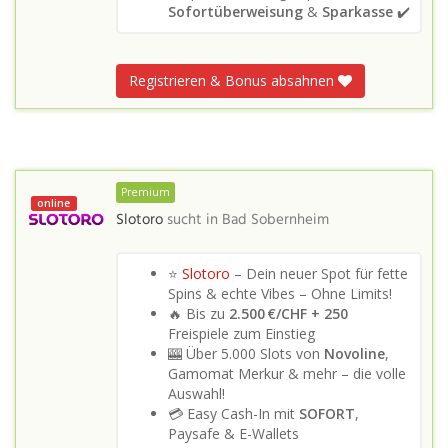
Sofortüberweisung
&
Sparkasse
✔️
Registrieren & Bonus absahnen
Premium
online
Slotoro
sucht in
Bad Sobernheim
⭐
Slotoro
– Dein neuer Spot für fette
Spins & echte Vibes – Ohne Limits!
🔥 Bis zu
2.500 €/CHF + 250
Freispiele zum Einstieg
🎰 Über 5.000 Slots von
Novoline
,
Gamomat Merkur & mehr – die volle
Auswahl!
💳 Easy Cash-In mit
SOFORT
,
Paysafe & E-Wallets