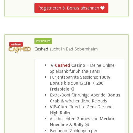
Registrieren & Bonus absahnen
Premium
online
Cashed
sucht in
Bad Sobernheim
★
Cashed
Casino
– Deine Online-
Spielbank für Shisha-Fans!!
Für entspannte Sessions:
100%
Bonus bis 500 €/CHF
+
200
Freispiele
💨
Extra-Boni für ruhige Abende:
Bonus
Crab
& wöchentliche Reloads
VIP-Club
für echte Genießer und
High Roller
Alle beliebten Games von
Merkur
,
Novoline
&
Bally
🎲
Bequeme Zahlungen per