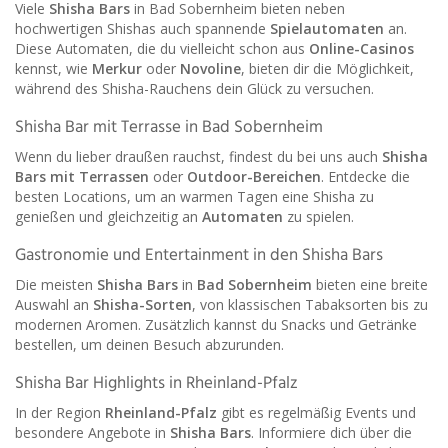
Viele
Shisha Bars
in Bad Sobernheim bieten neben
hochwertigen Shishas auch spannende
Spielautomaten
an.
Diese Automaten, die du vielleicht schon aus
Online-Casinos
kennst, wie
Merkur
oder
Novoline
, bieten dir die Möglichkeit,
während des Shisha-Rauchens dein Glück zu versuchen.
Shisha Bar mit Terrasse in Bad Sobernheim
Wenn du lieber draußen rauchst, findest du bei uns auch
Shisha
Bars mit Terrassen
oder
Outdoor-Bereichen
. Entdecke die
besten Locations, um an warmen Tagen eine Shisha zu
genießen und gleichzeitig an
Automaten
zu spielen.
Gastronomie und Entertainment in den Shisha Bars
Die meisten
Shisha Bars
in
Bad Sobernheim
bieten eine breite
Auswahl an
Shisha-Sorten
, von klassischen Tabaksorten bis zu
modernen Aromen. Zusätzlich kannst du Snacks und Getränke
bestellen, um deinen Besuch abzurunden.
Shisha Bar Highlights in Rheinland-Pfalz
In der Region
Rheinland-Pfalz
gibt es regelmäßig Events und
besondere Angebote in
Shisha Bars
. Informiere dich über die