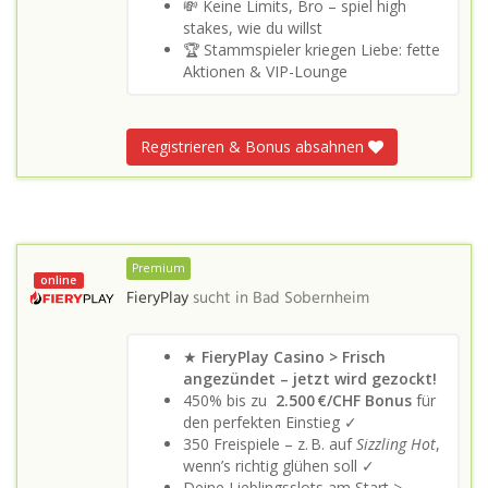
💸 Keine Limits, Bro – spiel high
stakes, wie du willst
🏆 Stammspieler kriegen Liebe: fette
Aktionen & VIP-Lounge
Registrieren & Bonus absahnen
Premium
online
FieryPlay
sucht in
Bad Sobernheim
★
FieryPlay Casino > Frisch
angezündet – jetzt wird gezockt!
450% bis zu
2.500 €/CHF Bonus
für
den perfekten Einstieg ✓
350 Freispiele – z. B. auf
Sizzling Hot
,
wenn’s richtig glühen soll ✓
Deine Lieblingsslots am Start >