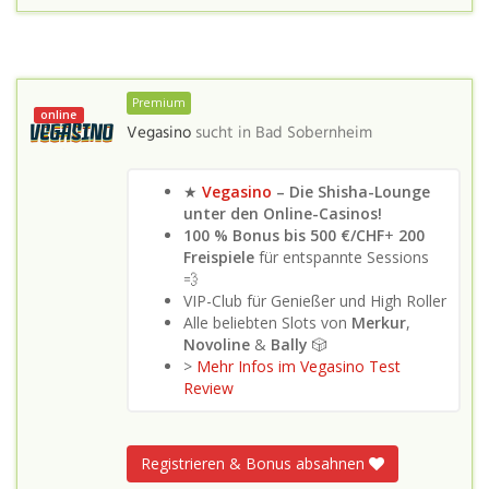
Premium
online
Vegasino
sucht in
Bad Sobernheim
★
Vegasino
– Die Shisha-Lounge
unter den Online-Casinos!
100 % Bonus bis 500 €/CHF
+
200
Freispiele
für entspannte Sessions
💨
VIP-Club für Genießer und High Roller
Alle beliebten Slots von
Merkur
,
Novoline
&
Bally
🎲
>
Mehr Infos im Vegasino Test
Review
Registrieren & Bonus absahnen