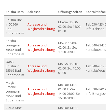
Shisha Bars
Adresse
Öffnungszeiten
Kontaktinforma
Shisha-Bar
Mo-Sa: 15:00-
in 55566
Adresse und
Tel: 030-12345678
02:00, So: 16:00-
Bad
Wegbeschreibung
info@shisha-ba
01:00
Sobernheim
Shisha
Mo-Fr: 16:00-
Lounge in
Adresse und
Tel: 040-23456789
02:00, Sa-So:
55566 Bad
Wegbeschreibung
kontakt@shisha
17:00-03:00
Sobernheim
Oasis
Mo-Sa: 15:00-
Shisha in
Adresse und
Tel: 040-90123456
02:00, So: 16:00-
55566 Bad
Wegbeschreibung
kontakt@oasiss
01:00
Sobernheim
Magic
Mo-Do: 14:00-
Smoke
Adresse und
01:00, Fr-Sa:
Tel: 030-89012345
Lounge in
Wegbeschreibung
14:00-03:00, So:
info@magicsmo
55566 Bad
16:00-01:00
Sobernheim
Cloud Nine
Mo-Do: 14:00-