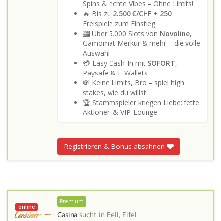
Spins & echte Vibes – Ohne Limits!
🔥 Bis zu
2.500 €/CHF + 250
Freispiele zum Einstieg
🎰 Über 5.000 Slots von
Novoline
,
Gamomat Merkur & mehr – die volle
Auswahl!
💳 Easy Cash-In mit
SOFORT
,
Paysafe & E-Wallets
💸 Keine Limits, Bro – spiel high
stakes, wie du willst
🏆 Stammspieler kriegen Liebe: fette
Aktionen & VIP-Lounge
Registrieren & Bonus absahnen
Premium
online
Casina
sucht in
Bell, Eifel