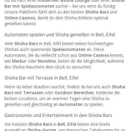
Ob du nach einer
modernen Shisha Lounge
oder einer
Shisha
Bar mit Spielautomaten
suchst – bei uns wirst du fündig.
Unsere Plattform führt dich zu den besten
Shisha Bars
und
Online-Casinos
, damit du dein Shisha-Erlebnis optimal
genießen kannst.
Automaten spielen und Shisha genießen in Bell, Eifel
Viele
Shisha Bars
in Bell, Eifel bieten neben hochwertigen
Shishas auch spannende
Spielautomaten
an. Diese
Automaten, die du vielleicht schon aus
Online-Casinos
kennst,
wie
Merkur
oder
Novoline
, bieten dir die Möglichkeit, während
des Shisha-Rauchens dein Glück zu versuchen.
Shisha Bar mit Terrasse in Bell, Eifel
Wenn du lieber draußen rauchst, findest du bei uns auch
Shisha
Bars mit Terrassen
oder
Outdoor-Bereichen
. Entdecke die
besten Locations, um an warmen Tagen eine Shisha zu
genießen und gleichzeitig an
Automaten
zu spielen.
Gastronomie und Entertainment in den Shisha Bars
Die meisten
Shisha Bars
in
Bell, Eifel
bieten eine breite
Auswahl an
Shisha-Sorten
, von klassischen Tabaksorten bis zu