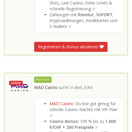
Slots, Live Casino, hohe Limits &
schnelle Registrierung ✓
Zahlungen mit
Revolut
,
SOFORT
,
Kryptowährungen, Kreditkarten und
E-Wallets ✓
Registrieren & Bonus absahnen
Premium
online
MAD Casino
sucht in
Bell, Eifel
MAD Casino
: Du bist gut genug für
stilvolle Casino-Nächte mit VIP-Flair
✓
Casino-Bonus:
100 % bis zu
1.000
€/CHF + 200 Freispiele
✓