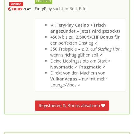
Premium
online
FieryPlay
sucht in
Bell, Eifel
★
FieryPlay Casino > Frisch
angezündet – jetzt wird gezockt!
450% bis zu
2.500 €/CHF Bonus
für
den perfekten Einstieg ✓
350 Freispiele – z. B. auf
Sizzling Hot
,
wenn’s richtig glühen soll ✓
Deine Lieblingsslots am Start >
Novomatic
✓
Pragmatic
✓
Direkt von den Machern von
VulkanVegas
– nur mit mehr
Lounge-Vibes ✓
Registrieren & Bonus absahnen