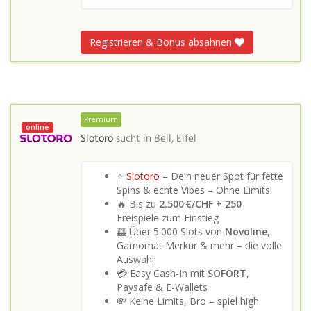
Registrieren & Bonus absahnen
Premium
online
Slotoro
sucht in
Bell, Eifel
⭐
Slotoro
– Dein neuer Spot für fette
Spins & echte Vibes – Ohne Limits!
🔥 Bis zu
2.500 €/CHF + 250
Freispiele zum Einstieg
🎰 Über 5.000 Slots von
Novoline
,
Gamomat Merkur & mehr – die volle
Auswahl!
💳 Easy Cash-In mit
SOFORT
,
Paysafe & E-Wallets
💸 Keine Limits, Bro – spiel high