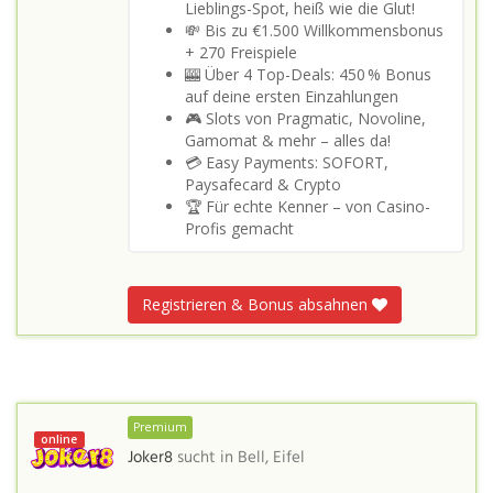
Lieblings-Spot, heiß wie die Glut!
💸 Bis zu €1.500 Willkommensbonus
+ 270 Freispiele
🎰 Über 4 Top-Deals: 450 % Bonus
auf deine ersten Einzahlungen
🎮 Slots von Pragmatic, Novoline,
Gamomat & mehr – alles da!
💳 Easy Payments: SOFORT,
Paysafecard & Crypto
🏆 Für echte Kenner – von Casino-
Profis gemacht
Registrieren & Bonus absahnen
Premium
online
Joker8
sucht in
Bell, Eifel