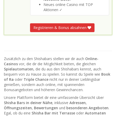
Neues online Casino mit TOP
Aktionen ✓
Registrieren & Bonus absahnen
Zusätzlich zu den Shishabars stellen wir dir auch
Online-
Casinos
vor, die dir die Möglichkeit bieten, die gleichen
Spielautomaten
, die du aus den Shishabars kennst, auch
bequem von zu Hause zu spielen. So kannst du Spiele wie
Book
of Ra
oder
Triple Chance
nicht nur in deiner Lieblingsbar
genießen, sondern auch online, mit spannenden
Bonusangeboten und höheren Gewinnchancen.
Unsere Plattform bietet dir eine umfassende Übersicht über
Shisha Bars in deiner Nähe
, inklusive
Adressen
,
Öffnungszeiten
,
Bewertungen
und
besonderen Angeboten
.
Egal, ob du eine
Shisha Bar mit Terrasse
oder
Automaten