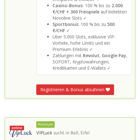
Casino-Bonus:
100 % bis zu
2.000
€/CHF + 300 Freispiele
auf beliebten
Novoline Slots ✓
Sportbonus:
100 % bis zu
500
€/CHF
✓
Über 5.000 Slots, exklusive VIP-
Vorteile, hohe Limits und ein
Premium-Erlebnis ✓
Zahlungen mit
Revolut
,
Google Pay
,
SOFORT, Kryptowährungen,
Kreditkarten und E-Wallets ✓
Registrieren & Bonus absahnen
Premium
online
VIPLuck
sucht in
Bell, Eifel