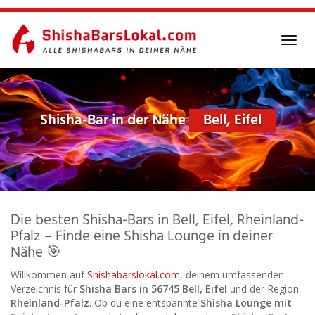
Skip
to
main
Toggl
content
navig
Shisha-Bar in der Nähe
Bell, Eifel
Die besten Shisha-Bars in Bell, Eifel, Rheinland-
Pfalz – Finde eine Shisha Lounge in deiner
Nähe 🎯
Willkommen auf
Shishabarslokal.com
, deinem umfassenden
Verzeichnis für
Shisha Bars in 56745 Bell, Eifel
und der Region
Rheinland-Pfalz
. Ob du eine entspannte
Shisha Lounge mit