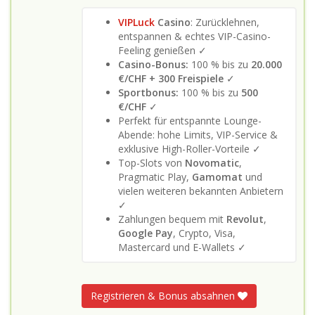
VIPLuck
Casino
: Zurücklehnen,
entspannen & echtes VIP-Casino-
Feeling genießen ✓
Casino-Bonus:
100 % bis zu
20.000
€/CHF + 300 Freispiele
✓
Sportbonus:
100 % bis zu
500
€/CHF
✓
Perfekt für entspannte Lounge-
Abende: hohe Limits, VIP-Service &
exklusive High-Roller-Vorteile ✓
Top-Slots von
Novomatic
,
Pragmatic Play,
Gamomat
und
vielen weiteren bekannten Anbietern
✓
Zahlungen bequem mit
Revolut
,
Google Pay
, Crypto, Visa,
Mastercard und E-Wallets ✓
Registrieren & Bonus absahnen