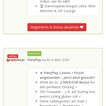
stakes, wie du willst
🏆 Stammspieler kriegen Liebe: fette
Aktionen & VIP-Lounge
Registrieren & Bonus absahnen
Premium
online
FieryPlay
sucht in
Bell, Eifel
★
FieryPlay Casino > Frisch
angezündet – jetzt wird gezockt!
450% bis zu
2.500 €/CHF Bonus
für
den perfekten Einstieg ✓
350 Freispiele – z. B. auf
Sizzling Hot
,
wenn’s richtig glühen soll ✓
Deine Lieblingsslots am Start >
Novomatic
✓
Pragmatic
✓