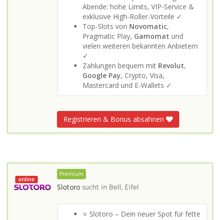
Abende: hohe Limits, VIP-Service &
exklusive High-Roller-Vorteile ✓
Top-Slots von
Novomatic
,
Pragmatic Play,
Gamomat
und
vielen weiteren bekannten Anbietern
✓
Zahlungen bequem mit
Revolut
,
Google Pay
, Crypto, Visa,
Mastercard und E-Wallets ✓
Registrieren & Bonus absahnen
Premium
online
Slotoro
sucht in
Bell, Eifel
⭐ Slotoro – Dein neuer Spot für fette