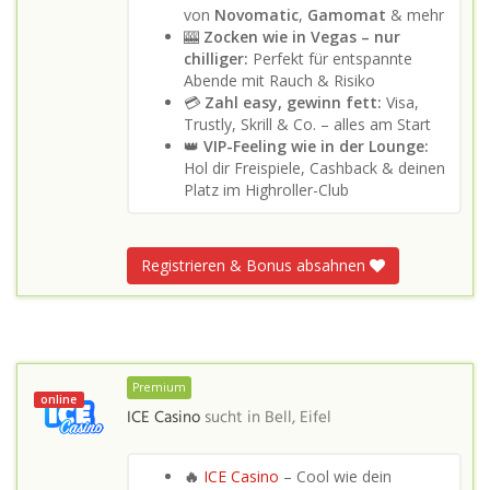
von
Novomatic
,
Gamomat
& mehr
🎰
Zocken wie in Vegas – nur
chilliger:
Perfekt für entspannte
Abende mit Rauch & Risiko
💳
Zahl easy, gewinn fett:
Visa,
Trustly, Skrill & Co. – alles am Start
👑
VIP-Feeling wie in der Lounge:
Hol dir Freispiele, Cashback & deinen
Platz im Highroller-Club
Registrieren & Bonus absahnen
Premium
online
ICE Casino
sucht in
Bell, Eifel
🔥
ICE Casino
– Cool wie dein