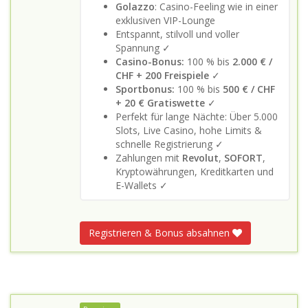
Golazzo
: Casino-Feeling wie in einer
exklusiven VIP-Lounge
Entspannt, stilvoll und voller
Spannung ✓
Casino-Bonus:
100 % bis
2.000 € /
CHF + 200 Freispiele
✓
Sportbonus:
100 % bis
500 € / CHF
+ 20 € Gratiswette
✓
Perfekt für lange Nächte: Über 5.000
Slots, Live Casino, hohe Limits &
schnelle Registrierung ✓
Zahlungen mit
Revolut
,
SOFORT
,
Kryptowährungen, Kreditkarten und
E-Wallets ✓
Registrieren & Bonus absahnen