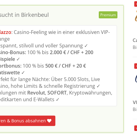
sucht in
Birkenbeul
Premium
lazzo
: Casino-Feeling wie in einer exklusiven VIP-
unge
C
spannt, stilvoll und voller Spannung ✓
B
sino-Bonus:
100 % bis
2.000 € / CHF + 200
ispiele
✓
ortbonus:
100 % bis
500 € / CHF + 20 €
atiswette
✓
fekt für lange Nächte: Über 5.000 Slots, Live
ino, hohe Limits & schnelle Registrierung ✓
hlungen mit
Revolut
,
SOFORT
, Kryptowährungen,
ditkarten und E-Wallets ✓
V
B
eren & Bonus absahnen