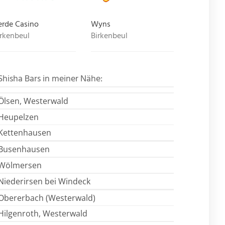
erde Casino
Wyns
irkenbeul
Birkenbeul
Shisha Bars in meiner Nähe:
Ölsen, Westerwald
Heupelzen
Kettenhausen
Busenhausen
Wölmersen
Niederirsen bei Windeck
Obererbach (Westerwald)
Hilgenroth, Westerwald