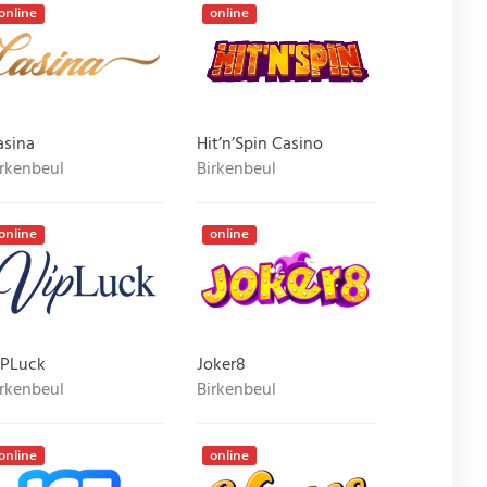
online
online
asina
Hit’n’Spin Casino
irkenbeul
Birkenbeul
online
online
IPLuck
Joker8
irkenbeul
Birkenbeul
online
online