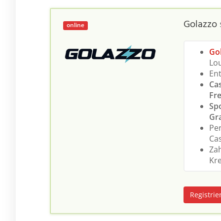
Golazzo
online
Go
Lo
Ent
Ca
Fre
Sp
Gr
Per
Cas
Za
Kre
Registri