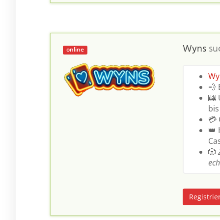
Wyns
su
online
Wy
💨 
🎰
bis
💳 
👑 
Ca
🎲
ech
Registri