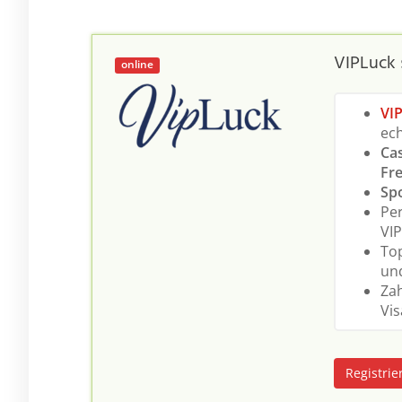
VIPLuck
online
VI
ech
Ca
Fre
Sp
Per
VIP
To
un
Za
Vis
Registri