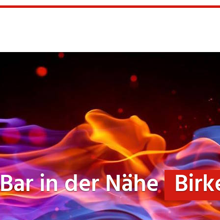
-Bar in der Nähe
Birk