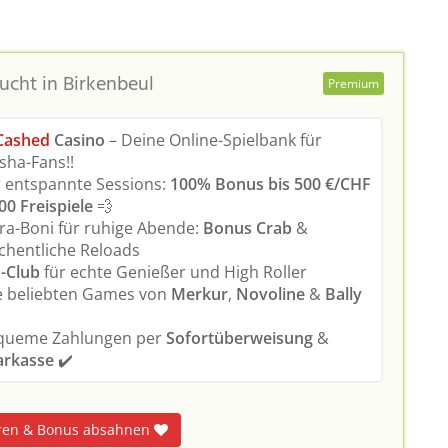
ucht in
Birkenbeul
Premium
Cashed
Casino
– Deine Online-Spielbank für
sha-Fans!!
r entspannte Sessions:
100% Bonus bis 500 €/CHF
00 Freispiele
💨
ra-Boni für ruhige Abende:
Bonus Crab
&
chentliche Reloads
-Club
für echte Genießer und High Roller
le beliebten Games von
Merkur
,
Novoline
&
Bally
queme Zahlungen per
Sofortüberweisung
&
arkasse
✔️
eren & Bonus absahnen