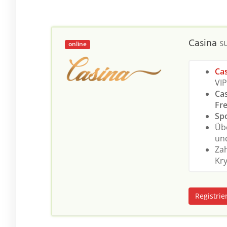
Casina
s
online
Ca
VIP
Ca
Fre
Sp
Übe
un
Za
Kr
Registri