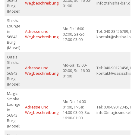
56843
02:00, So: 16:00-
Wegbeschreibung
info@shisha-bar.de
Burg
01:00
(Mosel)
Shisha
Lounge
Mo-Fr: 16:00-
in
Adresse und
Tel: 040-23456789, Ema
02:00, Sa-So:
56843
Wegbeschreibung
kontakt@shisha-lou
17:00-03:00
Burg
(Mosel)
Oasis
Shisha
Mo-Sa: 15:00-
in
Adresse und
Tel: 040-90123456, Ema
02:00, So: 16:00-
56843
Wegbeschreibung
kontakt@oasisshish
01:00
Burg
(Mosel)
Magic
Smoke
Mo-Do: 14:00-
Lounge
Adresse und
01:00, Fr-Sa:
Tel: 030-89012345, Ema
in
Wegbeschreibung
14:00-03:00, So:
info@magicsmokelo
56843
16:00-01:00
Burg
(Mosel)