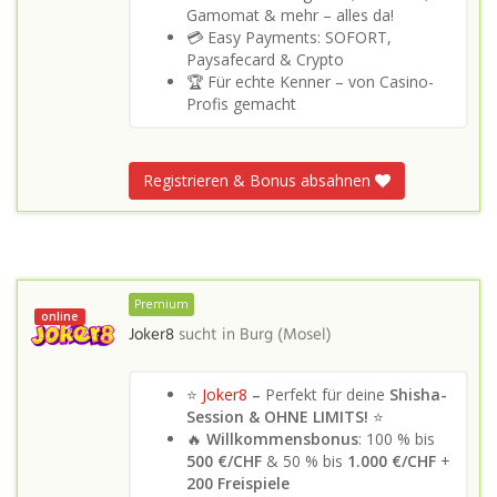
Gamomat & mehr – alles da!
💳 Easy Payments: SOFORT,
Paysafecard & Crypto
🏆 Für echte Kenner – von Casino-
Profis gemacht
Registrieren & Bonus absahnen
Premium
online
Joker8
sucht in
Burg (Mosel)
⭐
Joker8
–
Perfekt für deine
Shisha-
Session & OHNE LIMITS!
⭐
🔥
Willkommensbonus
: 100 % bis
500 €/CHF
& 50 % bis
1.000 €/CHF
+
200 Freispiele