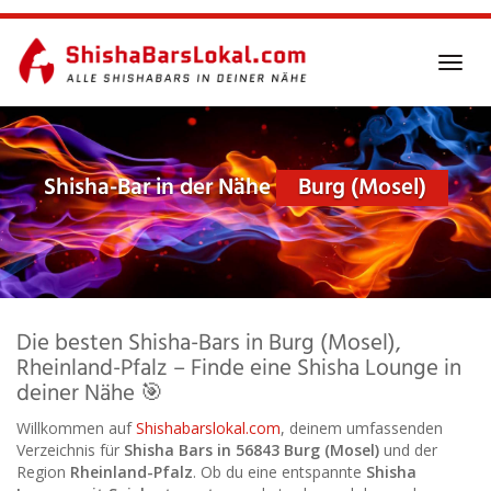
Skip
to
main
Toggl
content
navig
Shisha-Bar in der Nähe
Burg (Mosel)
Die besten Shisha-Bars in Burg (Mosel),
Rheinland-Pfalz – Finde eine Shisha Lounge in
deiner Nähe 🎯
Willkommen auf
Shishabarslokal.com
, deinem umfassenden
Verzeichnis für
Shisha Bars in 56843 Burg (Mosel)
und der
Region
Rheinland-Pfalz
. Ob du eine entspannte
Shisha