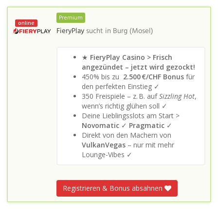
Premium
online
FieryPlay
sucht in
Burg (Mosel)
★
FieryPlay Casino > Frisch
angezündet – jetzt wird gezockt!
450% bis zu
2.500 €/CHF Bonus
für
den perfekten Einstieg ✓
350 Freispiele – z. B. auf
Sizzling Hot
,
wenn’s richtig glühen soll ✓
Deine Lieblingsslots am Start >
Novomatic
✓
Pragmatic
✓
Direkt von den Machern von
VulkanVegas
– nur mit mehr
Lounge-Vibes ✓
Registrieren & Bonus absahnen