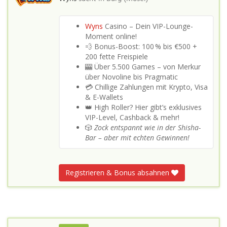
Wyns
Casino – Dein VIP-Lounge-
Moment online!
💨 Bonus-Boost: 100 % bis €500 +
200 fette Freispiele
🎰 Über 5.500 Games – von Merkur
über Novoline bis Pragmatic
💳 Chillige Zahlungen mit Krypto, Visa
& E-Wallets
👑 High Roller? Hier gibt’s exklusives
VIP-Level, Cashback & mehr!
🎲
Zock entspannt wie in der Shisha-
Bar – aber mit echten Gewinnen!
Registrieren & Bonus absahnen