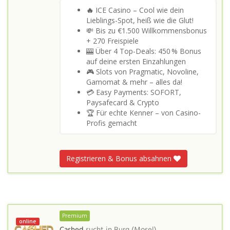
🔥
ICE Casino – Cool wie dein
Lieblings-Spot, heiß wie die Glut!
💸 Bis zu €1.500 Willkommensbonus
+ 270 Freispiele
🎰 Über 4 Top-Deals: 450 % Bonus
auf deine ersten Einzahlungen
🎮 Slots von Pragmatic, Novoline,
Gamomat & mehr – alles da!
💳 Easy Payments: SOFORT,
Paysafecard & Crypto
🏆 Für echte Kenner – von Casino-
Profis gemacht
Registrieren & Bonus absahnen
Premium
online