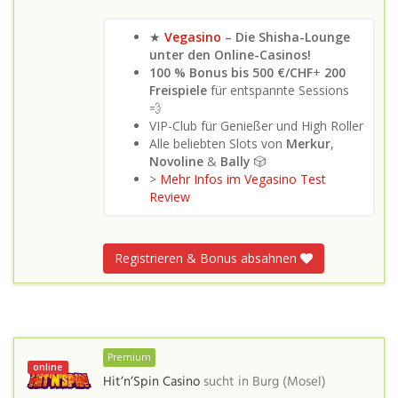
★
Vegasino
– Die Shisha-Lounge
unter den Online-Casinos!
100 % Bonus bis 500 €/CHF
+
200
Freispiele
für entspannte Sessions
💨
VIP-Club für Genießer und High Roller
Alle beliebten Slots von
Merkur
,
Novoline
&
Bally
🎲
>
Mehr Infos im Vegasino Test
Review
Registrieren & Bonus absahnen
Premium
online
Hit’n’Spin Casino
sucht in
Burg (Mosel)