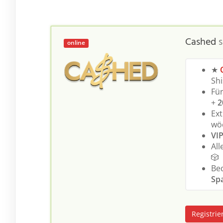
Cashed
s
online
★
Shi
Fü
+
2
Ext
wö
VIP
Al
🎲
Be
Sp
Registri