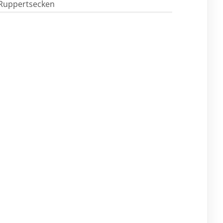
Ruppertsecken