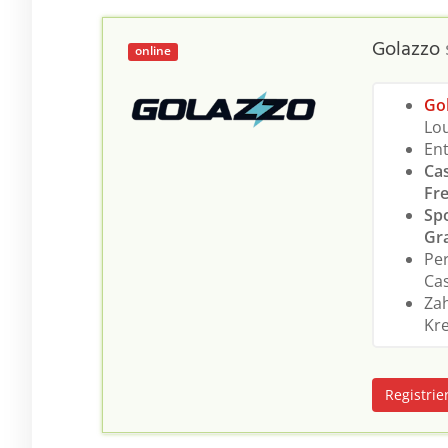
Golazzo
online
Go
Lo
Ent
Ca
Fre
Sp
Gr
Per
Cas
Za
Kre
Registri