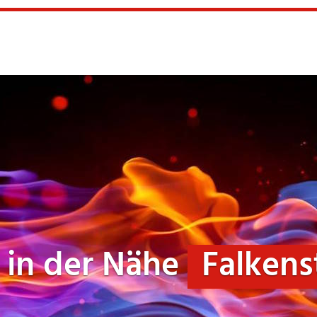
 in der Nähe
Falkens