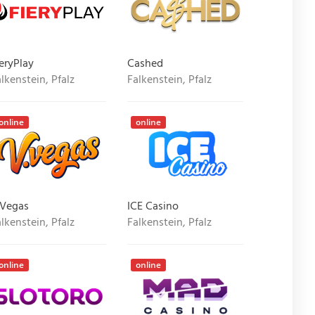
eryPlay
Cashed
lkenstein, Pfalz
Falkenstein, Pfalz
online
online
.Vegas
ICE Casino
lkenstein, Pfalz
Falkenstein, Pfalz
online
online