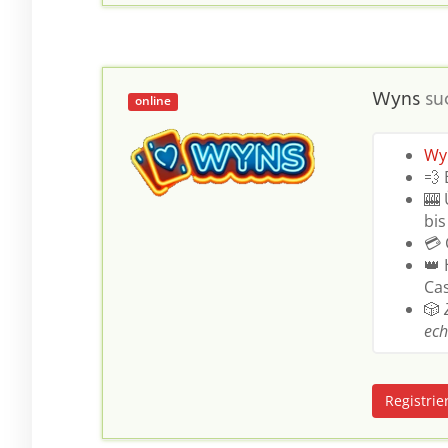
Wyns
su
online
Wy
💨 
🎰
bis
💳 
👑 
Ca
🎲
ech
Registri