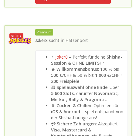
Premium
online
Joker8
sucht in
Hatzenport
⭐
Joker8
–
Perfekt für deine
Shisha-
Session & OHNE LIMITS!
⭐
🔥
Willkommensbonus
: 100 % bis
500 €/CHF
& 50 % bis
1.000 €/CHF
+
200 Freispiele
🎰
Spielauswahl ohne Ende
: Über
5.600 Slots
, darunter
Novomatic,
Merkur, Bally & Pragmatic
📱
Zocken & Chillen
: Optimiert für
iOS & Android
– spiel entspannt von
der Shisha-Lounge aus!
💳
Sichere Zahlungen
: Akzeptiert
Visa, Mastercard &
Kryptowährungen
wie Bitcoin