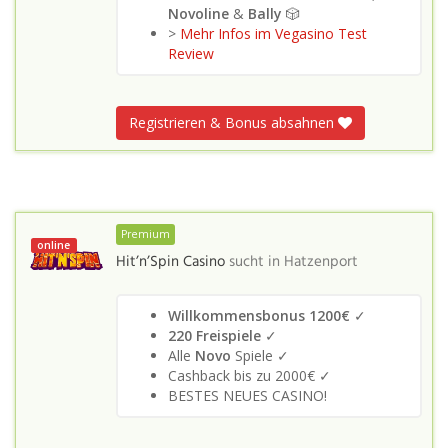
Novoline
&
Bally
🎲
>
Mehr Infos im Vegasino Test
Review
Registrieren & Bonus absahnen
Premium
online
Hit’n’Spin Casino
sucht in
Hatzenport
Willkommensbonus 1200€
✓
220 Freispiele
✓
Alle
Novo
Spiele ✓
Cashback bis zu 2000€ ✓
BESTES NEUES CASINO!