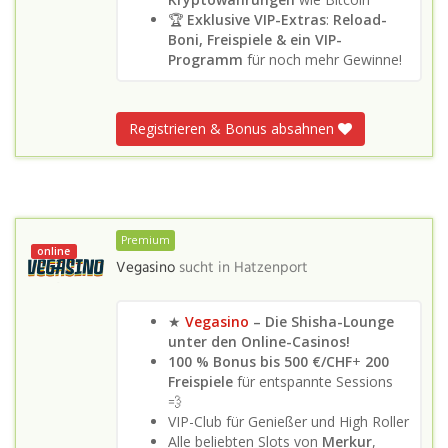
🏆
Exklusive VIP-Extras
:
Reload-
Boni, Freispiele & ein VIP-
Programm
für noch mehr Gewinne!
Registrieren & Bonus absahnen
Premium
online
Vegasino
sucht in
Hatzenport
★
Vegasino
– Die Shisha-Lounge
unter den Online-Casinos!
100 % Bonus bis 500 €/CHF
+
200
Freispiele
für entspannte Sessions
💨
VIP-Club für Genießer und High Roller
Alle beliebten Slots von
Merkur
,