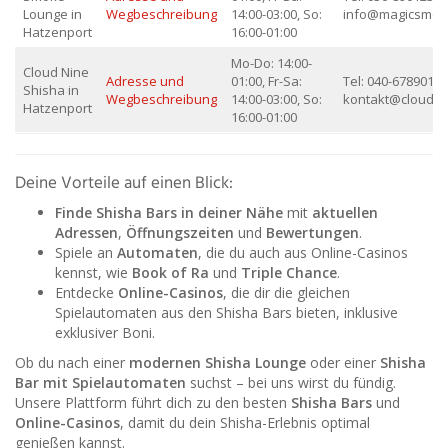
Lounge in
Wegbeschreibung
14:00-03:00, So:
info@magicsmok
Hatzenport
16:00-01:00
Mo-Do: 14:00-
Cloud Nine
Adresse und
01:00, Fr-Sa:
Tel: 040-67890123,
Shisha in
Wegbeschreibung
14:00-03:00, So:
kontakt@cloudni
Hatzenport
16:00-01:00
Deine Vorteile auf einen Blick:
Finde Shisha Bars in deiner Nähe
mit
aktuellen
Adressen
,
Öffnungszeiten
und
Bewertungen
.
Spiele an
Automaten
, die du auch aus Online-Casinos
kennst, wie
Book of Ra
und
Triple Chance
.
Entdecke
Online-Casinos
, die dir die gleichen
Spielautomaten aus den Shisha Bars bieten, inklusive
exklusiver Boni.
Ob du nach einer
modernen Shisha Lounge
oder einer
Shisha
Bar mit Spielautomaten
suchst – bei uns wirst du fündig.
Unsere Plattform führt dich zu den besten
Shisha Bars
und
Online-Casinos
, damit du dein Shisha-Erlebnis optimal
genießen kannst.