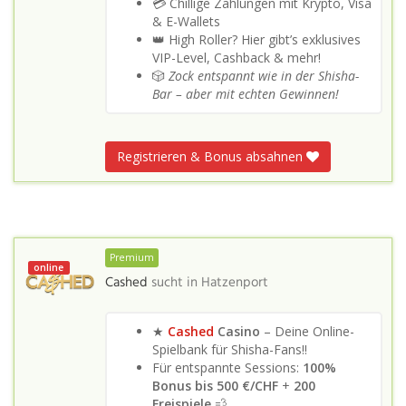
💳 Chillige Zahlungen mit Krypto, Visa
& E-Wallets
👑 High Roller? Hier gibt’s exklusives
VIP-Level, Cashback & mehr!
🎲
Zock entspannt wie in der Shisha-
Bar – aber mit echten Gewinnen!
Registrieren & Bonus absahnen
Premium
online
Cashed
sucht in
Hatzenport
★
Cashed
Casino
– Deine Online-
Spielbank für Shisha-Fans!!
Für entspannte Sessions:
100%
Bonus bis 500 €/CHF
+
200
Freispiele
💨