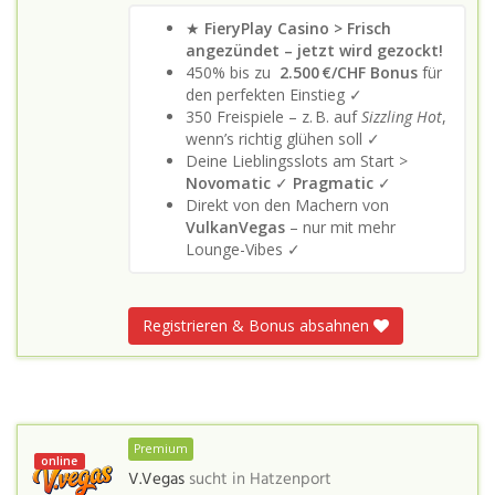
★
FieryPlay Casino > Frisch
angezündet – jetzt wird gezockt!
450% bis zu
2.500 €/CHF Bonus
für
den perfekten Einstieg ✓
350 Freispiele – z. B. auf
Sizzling Hot
,
wenn’s richtig glühen soll ✓
Deine Lieblingsslots am Start >
Novomatic
✓
Pragmatic
✓
Direkt von den Machern von
VulkanVegas
– nur mit mehr
Lounge-Vibes ✓
Registrieren & Bonus absahnen
Premium
online
V.Vegas
sucht in
Hatzenport