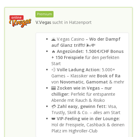
Premium
online
V.Vegas
sucht in
Hatzenport
🌋 V.egas Casino
– Wo der Dampf
auf Glanz trifft!
🌬️💸
🔥
Angezündet: 1.500 €/CHF Bonus
+ 150 Freispiele
für den perfekten
Start
💨
Volle Ladung Action:
5.000+
Games – Klassiker wie
Book of Ra
von
Novomatic
,
Gamomat
& mehr
🎰
Zocken wie in Vegas – nur
chilliger:
Perfekt für entspannte
Abende mit Rauch & Risiko
💳
Zahl easy, gewinn fett:
Visa,
Trustly, Skrill & Co. – alles am Start
👑
VIP-Feeling wie in der Lounge:
Hol dir Freispiele, Cashback & deinen
Platz im Highroller-Club