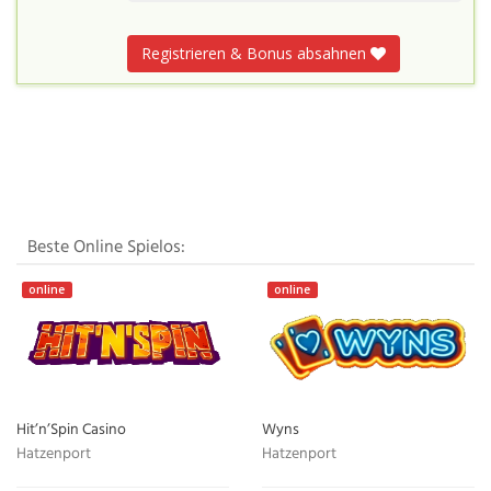
Registrieren & Bonus absahnen
Beste Online Spielos:
online
online
Hit’n’Spin Casino
Wyns
Hatzenport
Hatzenport