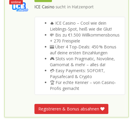
online
ICE Casino
sucht in
Hatzenport
🔥
ICE Casino – Cool wie dein
Lieblings-Spot, heiß wie die Glut!
💸 Bis zu €1.500 Willkommensbonus
+ 270 Freispiele
🎰 Über 4 Top-Deals: 450 % Bonus
auf deine ersten Einzahlungen
🎮 Slots von Pragmatic, Novoline,
Gamomat & mehr – alles da!
💳 Easy Payments: SOFORT,
Paysafecard & Crypto
🏆 Für echte Kenner – von Casino-
Profis gemacht
Registrieren & Bonus absahnen