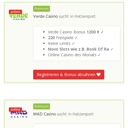
Premium
online
Verde Casino
sucht in
Hatzenport
Verde Casino Bonus
1200 €
✓
220
Freispiele ✓
Keine Limits ✓
Novo Slots wie z.B. Book Of Ra
✓
Online Casino des Monats ✓
Registrieren & Bonus absahnen
Premium
online
MAD Casino
sucht in
Hatzenport