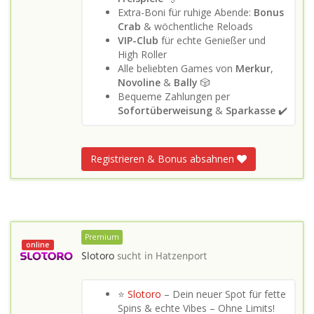
Extra-Boni für ruhige Abende:
Bonus
Crab
& wöchentliche Reloads
VIP-Club
für echte Genießer und
High Roller
Alle beliebten Games von
Merkur
,
Novoline
&
Bally
🎲
Bequeme Zahlungen per
Sofortüberweisung
&
Sparkasse
✔️
Registrieren & Bonus absahnen
Premium
online
Slotoro
sucht in
Hatzenport
⭐
Slotoro
– Dein neuer Spot für fette
Spins & echte Vibes – Ohne Limits!