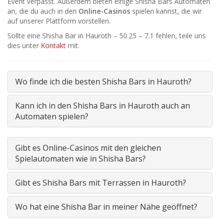
Event verpasst. Außerdem bieten einige Shisha Bars Automaten
an, die du auch in den
Online-Casinos
spielen kannst, die wir
auf unserer Plattform vorstellen.
Sollte eine Shisha Bar in Hauroth – 50.25 – 7.1 fehlen, teile uns
dies unter
Kontakt
mit.
Wo finde ich die besten Shisha Bars in Hauroth?
Kann ich in den Shisha Bars in Hauroth auch an
Automaten spielen?
Gibt es Online-Casinos mit den gleichen
Spielautomaten wie in Shisha Bars?
Gibt es Shisha Bars mit Terrassen in Hauroth?
Wo hat eine Shisha Bar in meiner Nähe geöffnet?