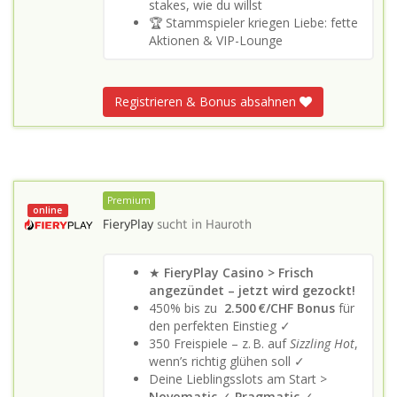
stakes, wie du willst
🏆 Stammspieler kriegen Liebe: fette
Aktionen & VIP-Lounge
Registrieren & Bonus absahnen
Premium
online
FieryPlay
sucht in
Hauroth
★
FieryPlay Casino > Frisch
angezündet – jetzt wird gezockt!
450% bis zu
2.500 €/CHF Bonus
für
den perfekten Einstieg ✓
350 Freispiele – z. B. auf
Sizzling Hot
,
wenn’s richtig glühen soll ✓
Deine Lieblingsslots am Start >
Novomatic
✓
Pragmatic
✓