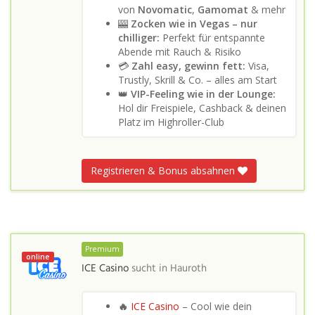
von
Novomatic
,
Gamomat
& mehr
🎰
Zocken wie in Vegas – nur
chilliger:
Perfekt für entspannte
Abende mit Rauch & Risiko
💳
Zahl easy, gewinn fett:
Visa,
Trustly, Skrill & Co. – alles am Start
👑
VIP-Feeling wie in der Lounge:
Hol dir Freispiele, Cashback & deinen
Platz im Highroller-Club
Registrieren & Bonus absahnen
Premium
online
ICE Casino
sucht in
Hauroth
🔥
ICE Casino
– Cool wie dein