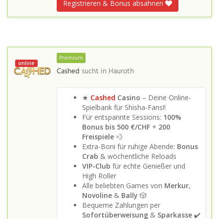
Registrieren & Bonus absahnen
Premium
online
Cashed
sucht in
Hauroth
★
Cashed
Casino
– Deine Online-
Spielbank für Shisha-Fans!!
Für entspannte Sessions:
100%
Bonus bis 500 €/CHF
+
200
Freispiele
💨
Extra-Boni für ruhige Abende:
Bonus
Crab
& wöchentliche Reloads
VIP-Club
für echte Genießer und
High Roller
Alle beliebten Games von
Merkur
,
Novoline
&
Bally
🎲
Bequeme Zahlungen per
Sofortüberweisung
&
Sparkasse
✔️