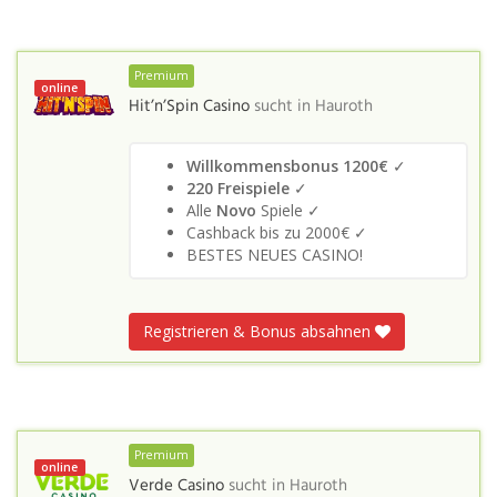
Premium
online
Hit’n’Spin Casino
sucht in
Hauroth
Willkommensbonus 1200€
✓
220 Freispiele
✓
Alle
Novo
Spiele ✓
Cashback bis zu 2000€ ✓
BESTES NEUES CASINO!
Registrieren & Bonus absahnen
Premium
online
Verde Casino
sucht in
Hauroth