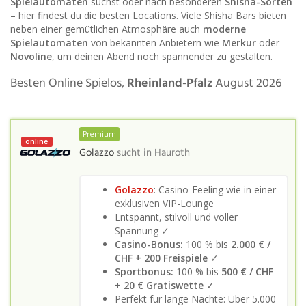
Spielautomaten
suchst oder nach besonderen
Shisha-Sorten
– hier findest du die besten Locations. Viele Shisha Bars bieten
neben einer gemütlichen Atmosphäre auch
moderne
Spielautomaten
von bekannten Anbietern wie
Merkur
oder
Novoline
, um deinen Abend noch spannender zu gestalten.
Besten Online Spielos,
Rheinland-Pfalz
August 2026
Premium
online
Golazzo
sucht in
Hauroth
Golazzo
: Casino-Feeling wie in einer
exklusiven VIP-Lounge
Entspannt, stilvoll und voller
Spannung ✓
Casino-Bonus:
100 % bis
2.000 € /
CHF + 200 Freispiele
✓
Sportbonus:
100 % bis
500 € / CHF
+ 20 € Gratiswette
✓
Perfekt für lange Nächte: Über 5.000