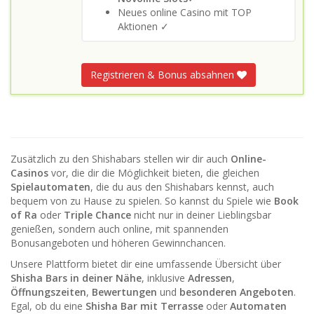
Neues online Casino mit TOP
Aktionen ✓
Registrieren & Bonus absahnen
Zusätzlich zu den Shishabars stellen wir dir auch
Online-
Casinos
vor, die dir die Möglichkeit bieten, die gleichen
Spielautomaten
, die du aus den Shishabars kennst, auch
bequem von zu Hause zu spielen. So kannst du Spiele wie
Book
of Ra
oder
Triple Chance
nicht nur in deiner Lieblingsbar
genießen, sondern auch online, mit spannenden
Bonusangeboten und höheren Gewinnchancen.
Unsere Plattform bietet dir eine umfassende Übersicht über
Shisha Bars in deiner Nähe
, inklusive
Adressen
,
Öffnungszeiten
,
Bewertungen
und
besonderen Angeboten
.
Egal, ob du eine
Shisha Bar mit Terrasse
oder
Automaten