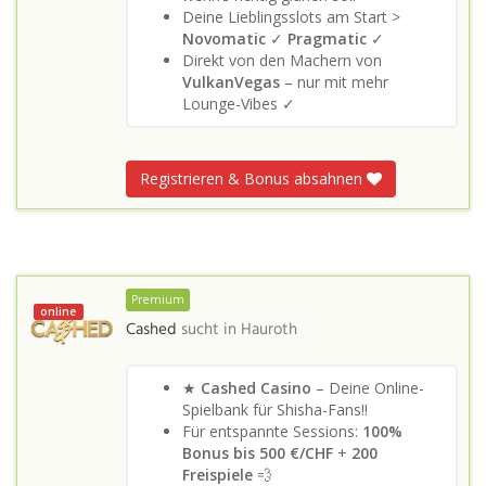
Deine Lieblingsslots am Start >
Novomatic
✓
Pragmatic
✓
Direkt von den Machern von
VulkanVegas
– nur mit mehr
Lounge-Vibes ✓
Registrieren & Bonus absahnen
Premium
online
Cashed
sucht in
Hauroth
★
Cashed Casino
– Deine Online-
Spielbank für Shisha-Fans!!
Für entspannte Sessions:
100%
Bonus bis 500 €/CHF
+
200
Freispiele
💨