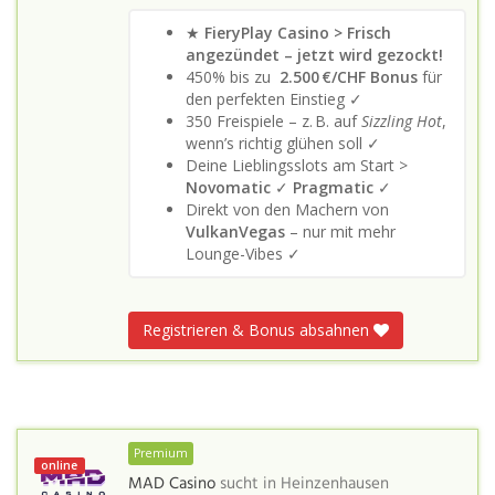
★
FieryPlay Casino > Frisch
angezündet – jetzt wird gezockt!
450% bis zu
2.500 €/CHF Bonus
für
den perfekten Einstieg ✓
350 Freispiele – z. B. auf
Sizzling Hot
,
wenn’s richtig glühen soll ✓
Deine Lieblingsslots am Start >
Novomatic
✓
Pragmatic
✓
Direkt von den Machern von
VulkanVegas
– nur mit mehr
Lounge-Vibes ✓
Registrieren & Bonus absahnen
Premium
online
MAD Casino
sucht in
Heinzenhausen