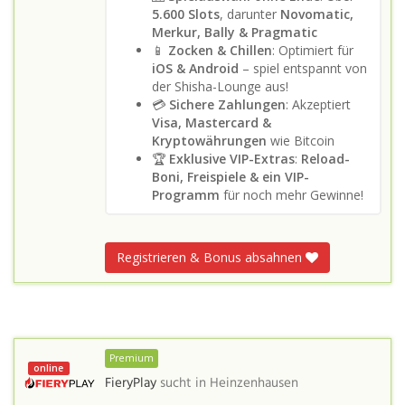
5.600 Slots
, darunter
Novomatic,
Merkur, Bally & Pragmatic
📱
Zocken & Chillen
: Optimiert für
iOS & Android
– spiel entspannt von
der Shisha-Lounge aus!
💳
Sichere Zahlungen
: Akzeptiert
Visa, Mastercard &
Kryptowährungen
wie Bitcoin
🏆
Exklusive VIP-Extras
:
Reload-
Boni, Freispiele & ein VIP-
Programm
für noch mehr Gewinne!
Registrieren & Bonus absahnen
Premium
online
FieryPlay
sucht in
Heinzenhausen