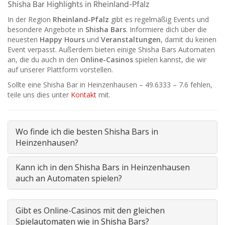
Shisha Bar Highlights in Rheinland-Pfalz
In der Region
Rheinland-Pfalz
gibt es regelmäßig Events und
besondere Angebote in
Shisha Bars
. Informiere dich über die
neuesten
Happy Hours
und
Veranstaltungen
, damit du keinen
Event verpasst. Außerdem bieten einige Shisha Bars Automaten
an, die du auch in den
Online-Casinos
spielen kannst, die wir
auf unserer Plattform vorstellen.
Sollte eine Shisha Bar in Heinzenhausen – 49.6333 – 7.6 fehlen,
teile uns dies unter
Kontakt
mit.
Wo finde ich die besten Shisha Bars in
Heinzenhausen?
Kann ich in den Shisha Bars in Heinzenhausen
auch an Automaten spielen?
Gibt es Online-Casinos mit den gleichen
Spielautomaten wie in Shisha Bars?