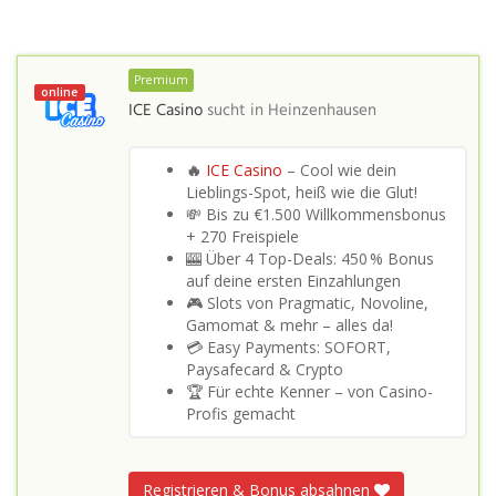
Premium
online
ICE Casino
sucht in
Heinzenhausen
🔥
ICE Casino
– Cool wie dein
Lieblings-Spot, heiß wie die Glut!
💸 Bis zu €1.500 Willkommensbonus
+ 270 Freispiele
🎰 Über 4 Top-Deals: 450 % Bonus
auf deine ersten Einzahlungen
🎮 Slots von Pragmatic, Novoline,
Gamomat & mehr – alles da!
💳 Easy Payments: SOFORT,
Paysafecard & Crypto
🏆 Für echte Kenner – von Casino-
Profis gemacht
Registrieren & Bonus absahnen