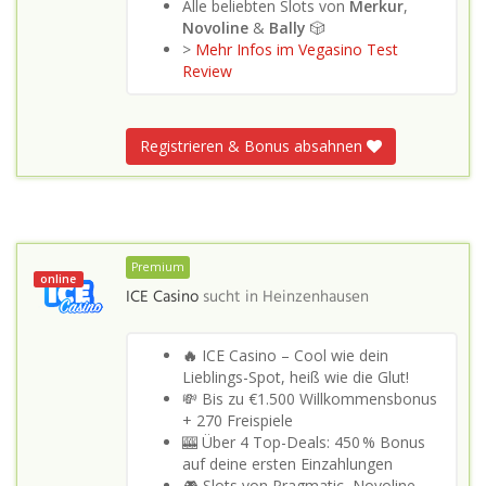
Alle beliebten Slots von
Merkur
,
Novoline
&
Bally
🎲
>
Mehr Infos im Vegasino Test
Review
Registrieren & Bonus absahnen
Premium
online
ICE Casino
sucht in
Heinzenhausen
🔥
ICE Casino – Cool wie dein
Lieblings-Spot, heiß wie die Glut!
💸 Bis zu €1.500 Willkommensbonus
+ 270 Freispiele
🎰 Über 4 Top-Deals: 450 % Bonus
auf deine ersten Einzahlungen
🎮 Slots von Pragmatic, Novoline,