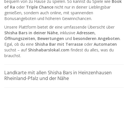
bequem von zu Hause zu spielen. So kannst du Spiele wie
Book
of Ra
oder
Triple Chance
nicht nur in deiner Lieblingsbar
genießen, sondern auch online, mit spannenden
Bonusangeboten und höheren Gewinnchancen.
Unsere Plattform bietet dir eine umfassende Übersicht über
Shisha Bars in deiner Nähe
, inklusive
Adressen
,
Öffnungszeiten
,
Bewertungen
und
besonderen Angeboten
.
Egal, ob du eine
Shisha Bar mit Terrasse
oder
Automaten
suchst – auf
Shishabarslokal.com
findest du alles, was du
brauchst.
Landkarte mit allen Shisha Bars in Heinzenhausen
Rheinland-Pfalz und der Nähe