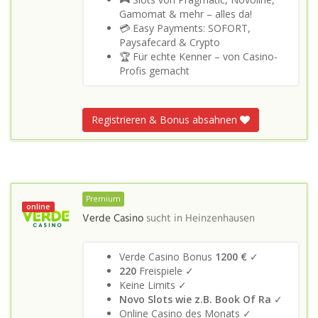
Gamomat & mehr – alles da!
💳 Easy Payments: SOFORT,
Paysafecard & Crypto
🏆 Für echte Kenner – von Casino-
Profis gemacht
Registrieren & Bonus absahnen
Premium
online
Verde Casino
sucht in
Heinzenhausen
Verde Casino Bonus
1200 €
✓
220
Freispiele ✓
Keine Limits ✓
Novo Slots wie z.B. Book Of Ra
✓
Online Casino des Monats ✓