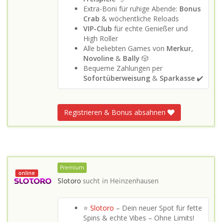
Extra-Boni für ruhige Abende:
Bonus
Crab
& wöchentliche Reloads
VIP-Club
für echte Genießer und
High Roller
Alle beliebten Games von
Merkur
,
Novoline
&
Bally
🎲
Bequeme Zahlungen per
Sofortüberweisung
&
Sparkasse
✔️
Registrieren & Bonus absahnen
Premium
online
Slotoro
sucht in
Heinzenhausen
⭐
Slotoro
– Dein neuer Spot für fette
Spins & echte Vibes – Ohne Limits!