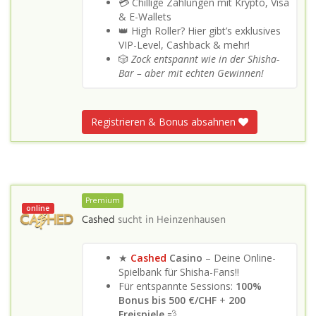
💳 Chillige Zahlungen mit Krypto, Visa
& E-Wallets
👑 High Roller? Hier gibt’s exklusives
VIP-Level, Cashback & mehr!
🎲
Zock entspannt wie in der Shisha-
Bar – aber mit echten Gewinnen!
Registrieren & Bonus absahnen
Premium
online
Cashed
sucht in
Heinzenhausen
★
Cashed
Casino
– Deine Online-
Spielbank für Shisha-Fans!!
Für entspannte Sessions:
100%
Bonus bis 500 €/CHF
+
200
Freispiele
💨