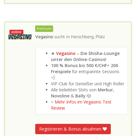
Premium
online
Vegasino
sucht in
Herschberg, Pfalz
★
Vegasino
– Die Shisha-Lounge
unter den Online-Casinos!
100 % Bonus bis 500 €/CHF
+
200
Freispiele
für entspannte Sessions
💨
VIP-Club für Genießer und High Roller
Alle beliebten Slots von
Merkur
,
Novoline
&
Bally
🎲
>
Mehr Infos im Vegasino Test
Review
Registrieren & Bonus absahnen