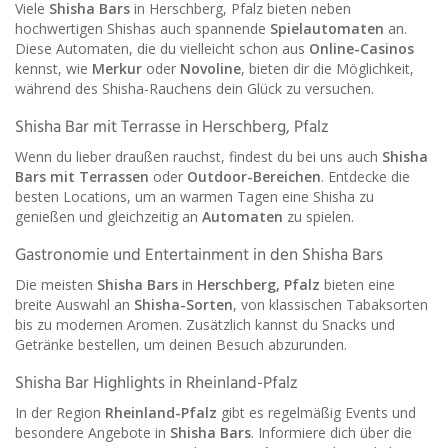
Viele
Shisha Bars
in Herschberg, Pfalz bieten neben
hochwertigen Shishas auch spannende
Spielautomaten
an.
Diese Automaten, die du vielleicht schon aus
Online-Casinos
kennst, wie
Merkur
oder
Novoline
, bieten dir die Möglichkeit,
während des Shisha-Rauchens dein Glück zu versuchen.
Shisha Bar mit Terrasse in Herschberg, Pfalz
Wenn du lieber draußen rauchst, findest du bei uns auch
Shisha
Bars mit Terrassen
oder
Outdoor-Bereichen
. Entdecke die
besten Locations, um an warmen Tagen eine Shisha zu
genießen und gleichzeitig an
Automaten
zu spielen.
Gastronomie und Entertainment in den Shisha Bars
Die meisten
Shisha Bars
in
Herschberg, Pfalz
bieten eine
breite Auswahl an
Shisha-Sorten
, von klassischen Tabaksorten
bis zu modernen Aromen. Zusätzlich kannst du Snacks und
Getränke bestellen, um deinen Besuch abzurunden.
Shisha Bar Highlights in Rheinland-Pfalz
In der Region
Rheinland-Pfalz
gibt es regelmäßig Events und
besondere Angebote in
Shisha Bars
. Informiere dich über die