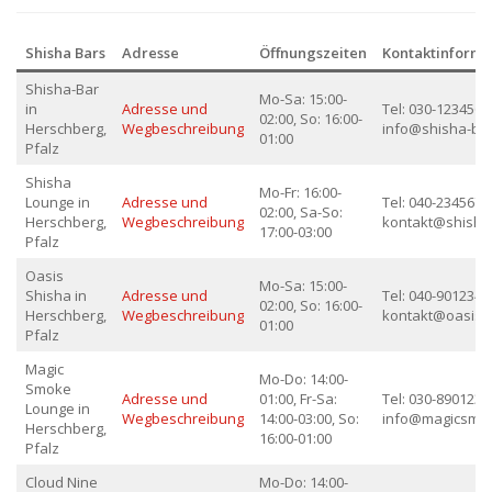
Shisha Bars
Adresse
Öffnungszeiten
Kontaktinforma
Shisha-Bar
Mo-Sa: 15:00-
in
Adresse und
Tel: 030-12345678
02:00, So: 16:00-
Herschberg,
Wegbeschreibung
info@shisha-ba
01:00
Pfalz
Shisha
Mo-Fr: 16:00-
Lounge in
Adresse und
Tel: 040-23456789
02:00, Sa-So:
Herschberg,
Wegbeschreibung
kontakt@shisha
17:00-03:00
Pfalz
Oasis
Mo-Sa: 15:00-
Shisha in
Adresse und
Tel: 040-90123456
02:00, So: 16:00-
Herschberg,
Wegbeschreibung
kontakt@oasiss
01:00
Pfalz
Magic
Mo-Do: 14:00-
Smoke
Adresse und
01:00, Fr-Sa:
Tel: 030-89012345
Lounge in
Wegbeschreibung
14:00-03:00, So:
info@magicsmo
Herschberg,
16:00-01:00
Pfalz
Cloud Nine
Mo-Do: 14:00-